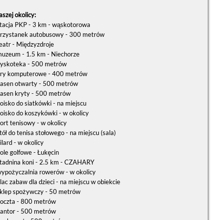
szej okolicy:
tacja PKP - 3 km - wąskotorowa
rzystanek autobusowy - 300 metrów
eatr - Międzyzdroje
uzeum - 1.5 km - Niechorze
yskoteka - 500 metrów
ry komputerowe - 400 metrów
asen otwarty - 500 metrów
asen kryty - 500 metrów
oisko do siatkówki - na miejscu
oisko do koszykówki - w okolicy
ort tenisowy - w okolicy
tół do tenisa stołowego - na miejscu (sala)
ilard - w okolicy
ole golfowe - Łukęcin
tadnina koni - 2.5 km - CZAHARY
ypożyczalnia rowerów - w okolicy
lac zabaw dla dzieci - na miejscu w obiekcie
klep spożywczy - 50 metrów
oczta - 800 metrów
antor - 500 metrów