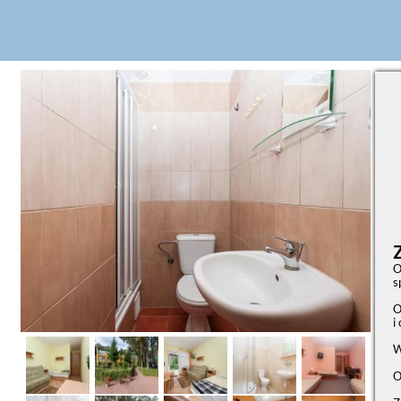
O
s
O
i
W
O