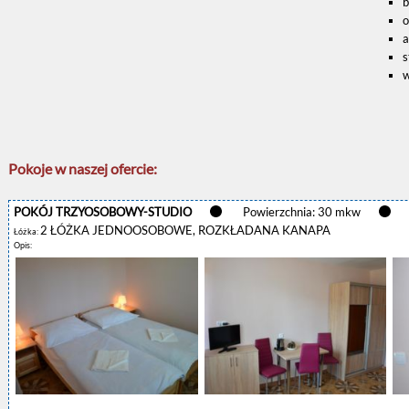
b
o
a
s
w
Pokoje w naszej ofercie:
POKÓJ TRZYOSOBOWY-STUDIO
Powierzchnia: 30 mkw
2 ŁÓŻKA JEDNOOSOBOWE, ROZKŁADANA KANAPA
Łóżka:
Opis: