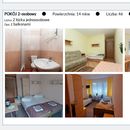
POKÓJ 2-osobowy
Powierzchnia: 14 mkw
Liczba: 46
2 łóżka jednoosobowe
Łóżka:
z balkonami
Opis: