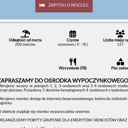
ZAPYTAJ O NOCLEG
Odległość od morza
Czynne
Liczba miejsc 
200 metrów
sezonowo ( V - IX )
127
Wyżywienie (FB)
Plac zaba
ZAPRASZAMY DO OŚRODKA WYPOCZYNKOWEGO A
ferujemy wczasy w pokojach 1, 2, 3-osobowych oraz 3-4-osobowych studiach
przęt plażowy. Posiadamy 5 domków kempingowych 4-osobowych z łazienkami,
ferujemy również dostęp do internetu bezprzewodowego, boisko do siatkówki i k
 ognisko.
 obiekcie znajduje się również wypożyczalnia rowerów.
RGANIZUJEMY POBYTY GRUPOWE DLA EMERYTÓW I RENCISTÓW ORAZ