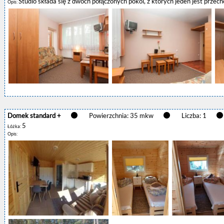
Studio składa się z dwóch połączonych pokoi, z których jeden jest przech
Opis:
Domek standard +
Powierzchnia: 35 mkw
Liczba: 1
5
Łóżka:
Opis: