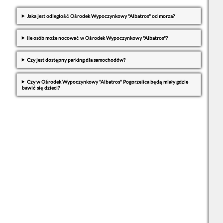
Jaka jest odległość Ośrodek Wypoczynkowy "Albatros" od morza?
Ile osób może nocować w Ośrodek Wypoczynkowy "Albatros"?
Czy jest dostępny parking dla samochodów?
Czy w Ośrodek Wypoczynkowy "Albatros" Pogorzelica będą miały gdzie
bawić się dzieci?