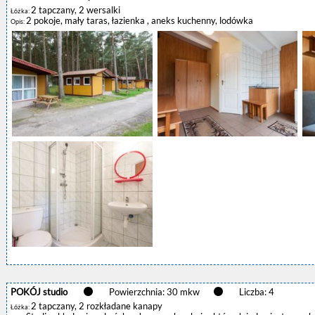
2 tapczany, 2 wersalki
Łóżka:
2 pokoje, mały taras, łazienka , aneks kuchenny, lodówka
Opis:
POKÓJ studio
Powierzchnia: 30 mkw
Liczba: 4
2 tapczany, 2 rozkładane kanapy
Łóżka: