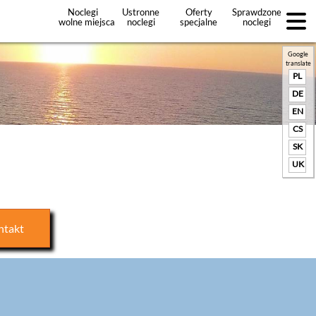
Noclegi
Ustronne
Oferty
Sprawdzone
wolne miejsca
noclegi
specjalne
noclegi
noclegów
+Dodaj
ofertę
Google
translate
PL
DE
EN
CS
SK
UK
ntakt