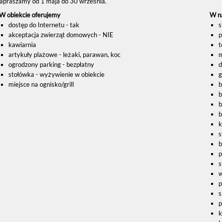
apraszamy od 1 maja do 30 września.
W obiekcie oferujemy
W na
dostęp do Internetu - tak
s
akceptacja zwierząt domowych - NIE
p
kawiarnia
t
artykuły plażowe - leżaki, parawan, koc
m
ogrodzony parking - bezpłatny
d
stołówka - wyżywienie w obiekcie
g
miejsce na ognisko/grill
b
b
b
b
k
s
b
p
s
w
p
s
p
k