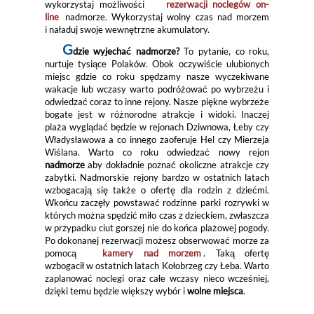
wykorzystaj możliwości
rezerwacji noclegów on-
line
nadmorze. Wykorzystaj wolny czas nad morzem
i naładuj swoje wewnętrzne akumulatory.
G
dzie wyjechać nadmorze?
To pytanie, co roku,
nurtuje tysiące Polaków. Obok oczywiście ulubionych
miejsc gdzie co roku spędzamy nasze wyczekiwane
wakacje lub wczasy warto podróżować po wybrzeżu i
odwiedzać coraz to inne rejony. Nasze piękne wybrzeże
bogate jest w różnorodne atrakcje i widoki. Inaczej
plaża wyglądać będzie w rejonach Dziwnowa, Łeby czy
Władysławowa a co innego zaoferuje Hel czy Mierzeja
Wiślana. Warto co roku odwiedzać nowy rejon
nadmorze
aby dokładnie poznać okoliczne atrakcje czy
zabytki. Nadmorskie rejony bardzo w ostatnich latach
wzbogacają się także o ofertę dla rodzin z dziećmi.
Wkońcu zaczęły powstawać rodzinne parki rozrywki w
których można spędzić miło czas z dzieckiem, zwłaszcza
w przypadku ciut gorszej nie do końca plażowej pogody.
Po dokonanej rezerwacji możesz obserwować morze za
pomocą
kamery nad morzem
. Taką ofertę
wzbogacił w ostatnich latach Kołobrzeg czy Łeba. Warto
zaplanować noclegi oraz całe wczasy nieco wcześniej,
dzięki temu będzie większy wybór i
wolne miejsca
.