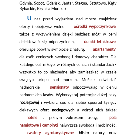
Gdynia, Sopot, Gdańsk, Jantar, Stegna, Sztutowo, Kąty
Rybackie, Krynica Morska)
U
nas przed wyjazdem nad morze znajdziesz
oferty i obejrzysz wolne
ośrodki wypoczynkowe
także z wyżywieniem dzięki będziesz mógł w pełni
delektować się odpoczynkiem,
domki letniskowe
oferujące pobyt w symbiozie z naturą,
apartamenty
dla osób ceniących swobodę i domowy charakter. Dla
każdego coś miłego, w różnych cenach i standardach -
wszystko to co niezbędne aby zamieszkać w czasie
swojego urlopu nad morzem. Możesz odwiedzić
nadmorskie
pensjonaty
odpoczywając w cieniu
nadmorskich lasów. Wykorzystaj potencjał dużej bazy
noclegowej
i wybierz coś dla siebie spośród tysięcy
ciekawych
ofert noclegowych
a wśród nich także:
hotele
z pełnym zakresem usług,
pola
namiotowe i campingi
najwyższa swoboda i mobilność,
kwatery agroturystyczne
blisko natury oraz