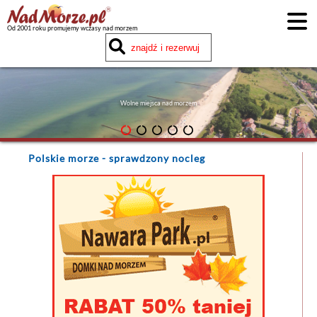
Od 2001 roku promujemy wczasy nad morzem
Wolne miejsca nad morzem
Polskie morze
- sprawdzony nocleg