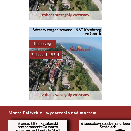
zobacz szczegóły wczasów
Wczasy zorganizowane - NAT Kołobrzeg
ex Górnik
Kołobrzeg
7 dni od 1 487 zł
zobacz szczegóły wczasów
Morze Bałtyckie
-
wydarzenia nad morzem
Słońce, klify i kataloński
6 sposobów spędzenia urlopu
temperament: Co warto
Seszelach
zobaczyć w Lloret de Mar?