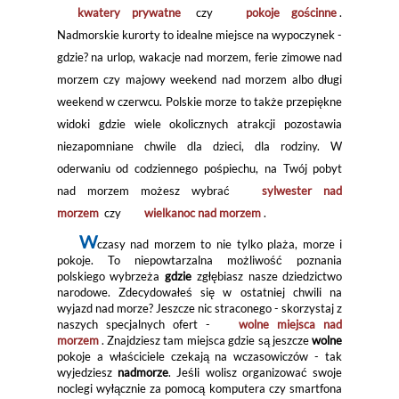
kwatery prywatne
czy
pokoje gościnne
.
Nadmorskie kurorty to idealne miejsce na wypoczynek -
gdzie? na urlop, wakacje nad morzem, ferie zimowe nad
morzem czy majowy weekend nad morzem albo długi
weekend w czerwcu. Polskie morze to także przepiękne
widoki gdzie wiele okolicznych atrakcji pozostawia
niezapomniane chwile dla dzieci, dla rodziny. W
oderwaniu od codziennego pośpiechu, na Twój pobyt
nad morzem możesz wybrać
sylwester nad
morzem
czy
wielkanoc nad morzem
.
W
czasy nad morzem to nie tylko plaża, morze i
pokoje. To niepowtarzalna możliwość poznania
polskiego wybrzeża
gdzie
zgłębiasz nasze dziedzictwo
narodowe. Zdecydowałeś się w ostatniej chwili na
wyjazd nad morze? Jeszcze nic straconego - skorzystaj z
naszych specjalnych ofert -
wolne miejsca nad
morzem
. Znajdziesz tam miejsca gdzie są jeszcze
wolne
pokoje a właściciele czekają na wczasowiczów - tak
wyjedziesz
nadmorze
. Jeśli wolisz organizować swoje
noclegi wyłącznie za pomocą komputera czy smartfona