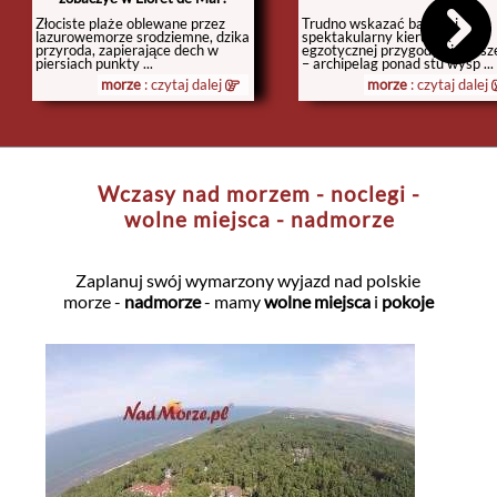
Złociste plaże oblewane przez
Trudno wskazać bardziej
lazurowemorze srodziemne, dzika
spektakularny kierunek
przyroda, zapierające dech w
egzotycznej przygody niż Sesz
piersiach punkty ...
– archipelag ponad stu wysp ...
morze
: czytaj dalej
morze
: czytaj dalej
Wczasy nad morzem - noclegi -
wolne miejsca - nadmorze
Zaplanuj swój wymarzony wyjazd nad polskie
morze -
nadmorze
- mamy
wolne miejsca
i
pokoje