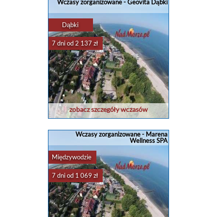
Wczasy zorganizowane - Geovita Dąbki
Dąbki
7 dni od 2 137 zł
zobacz szczegóły wczasów
Wczasy zorganizowane - Marena
Wellness SPA
Międzywodzie
7 dni od 1 069 zł