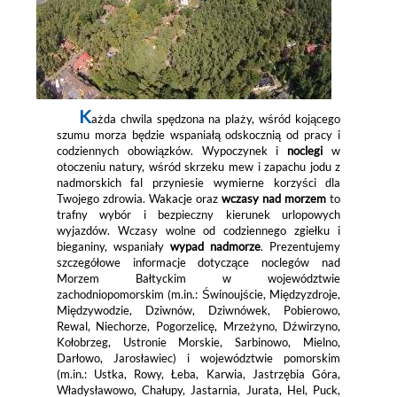
K
ażda chwila spędzona na plaży, wśród kojącego
szumu morza będzie wspaniałą odskocznią od pracy i
codziennych obowiązków. Wypoczynek i
noclegi
w
otoczeniu natury, wśród skrzeku mew i zapachu jodu z
nadmorskich fal przyniesie wymierne korzyści dla
Twojego zdrowia. Wakacje oraz
wczasy nad morzem
to
trafny wybór i bezpieczny kierunek urlopowych
wyjazdów. Wczasy wolne od codziennego zgiełku i
bieganiny, wspaniały
wypad nadmorze
. Prezentujemy
szczegółowe informacje dotyczące noclegów nad
Morzem Bałtyckim w województwie
zachodniopomorskim (m.in.: Świnoujście, Międzyzdroje,
Międzywodzie, Dziwnów, Dziwnówek, Pobierowo,
Rewal, Niechorze, Pogorzelicę, Mrzeżyno, Dźwirzyno,
Kołobrzeg, Ustronie Morskie, Sarbinowo, Mielno,
Darłowo, Jarosławiec) i województwie pomorskim
(m.in.: Ustka, Rowy, Łeba, Karwia, Jastrzębia Góra,
Władysławowo, Chałupy, Jastarnia, Jurata, Hel, Puck,