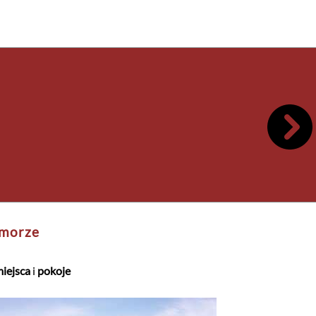
dmorze
iejsca
i
pokoje