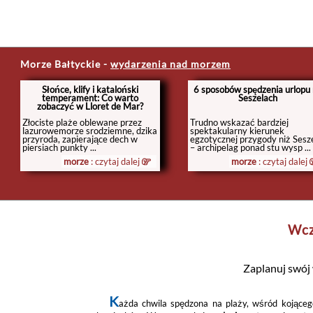
Morze Bałtyckie
-
wydarzenia nad morzem
Słońce, klify i kataloński
6 sposobów spędzenia urlopu
temperament: Co warto
Seszelach
zobaczyć w Lloret de Mar?
Złociste plaże oblewane przez
Trudno wskazać bardziej
lazurowemorze srodziemne, dzika
spektakularny kierunek
przyroda, zapierające dech w
egzotycznej przygody niż Sesz
piersiach punkty ...
– archipelag ponad stu wysp ...
morze
: czytaj dalej
morze
: czytaj dalej
Wcz
Zaplanuj swój
K
ażda chwila spędzona na plaży, wśród kojąceg