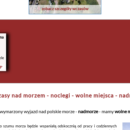
zobacz szczegóły wczasów
 na
ele
asy nad morzem - noclegi - wolne miejsca - na
 wymarzony wyjazd nad polskie morze -
nadmorze
- mamy
wolne m
o szumu morza będzie wspaniałą odskocznią od pracy i codziennych