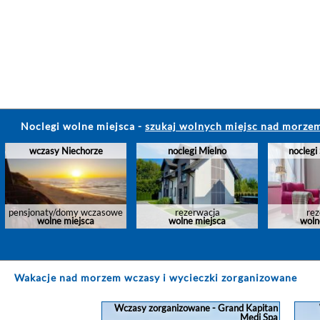
Noclegi wolne miejsca
-
szukaj wolnych miejsc nad morze
BAŁTYK APARTAMENTY i
Aqua Your Stay Apartamenty
Apartament
wczasy Niechorze
noclegi Mielno
noclegi
POKOJE
- Domy BartArt
Hołdu P
pensjonaty/domy wczasowe
rezerwacja
rez
wolne miejsca
wolne miejsca
woln
Wakacje nad morzem wczasy i wycieczki zorganizowane
Wczasy zorganizowane - Grand Kapitan
Medi Spa