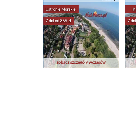
Ustronie Morskie
K
7 dni od 865 zł
7 dni
zobacz szczegóły wczasów