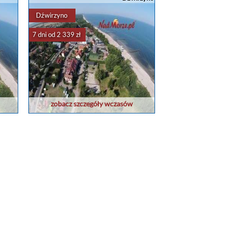
Dźwirzyno
7 dni od 2 339 zł
zobacz szczegóły wczasów