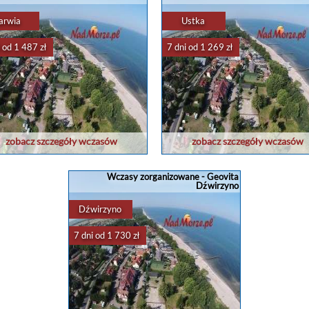
arwia
Ustka
 od 1 487 zł
7 dni od 1 269 zł
zobacz szczegóły wczasów
zobacz szczegóły wczasów
Wczasy zorganizowane - Geovita
Dźwirzyno
Dźwirzyno
7 dni od 1 730 zł