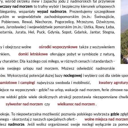
y, wśród skrzeku mew i zapachu jodu z nadmorskich fal przyniesie
wczasy nad morzem
to trafny wybór i bezpieczny kierunek urlopowych
bieganiny, wspaniały
wypad nadmorze
. Prezentujemy szczegółowe
ckim w województwie zachodniopomorskim (m.in.: Świnoujście,
Pobierowo, Rewal, Niechorze, Pogorzelicę, Mrzeżyno, Dźwirzyno,
wo, Jarosławiec) i województwie pomorskim (m.in.: Ustka, Rowy, Łeba,
tarnia, Jurata, Hel, Puck, Gdynia, Sopot, Gdańsk, Jantar, Stegna,
y i obejrzysz wolne
ośrodki wypoczynkowe
także z wyżywieniem
ynkiem,
domki letniskowe
oferujące pobyt w symbiozie z naturą,
charakter. Dla każdego coś miłego, w różnych cenach i standardach -
sie swojego urlopu nad morzem. Możesz odwiedzić nadmorskie
sów. Wykorzystaj potencjał dużej bazy
noclegowej
i wybierz coś dla siebie sp
namiotowe i campingi
najwyższa swoboda i mobilność,
kwatery agrotury
miejsce na wypoczynek - gdzie? na urlop, wakacje nad morzem, ferie zimowe
e widoki gdzie wiele okolicznych atrakcji pozostawia niezapomniane chwile
sylwester nad morzem
czy
wielkanoc nad morzem
.
 pokoje. To niepowtarzalna możliwość poznania polskiego wybrzeża
gdzie
zgłę
onego - skorzystaj z naszych specjalnych ofert -
wolne miejsca nad morze
ziesz
nadmorze
. Jeśli wolisz organizować swoje noclegi wyłącznie za pom