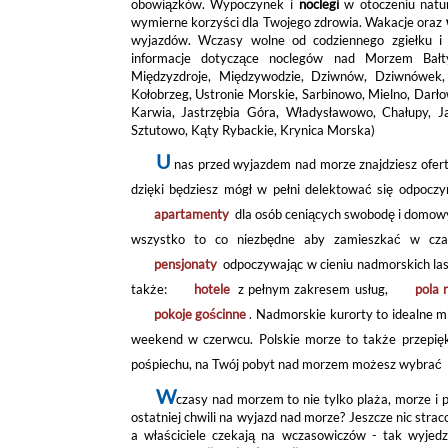
obowiązków. Wypoczynek i
noclegi
w otoczeniu natur
wymierne korzyści dla Twojego zdrowia. Wakacje oraz
wyjazdów. Wczasy wolne od codziennego zgiełku i 
informacje dotyczące noclegów nad Morzem Bałty
Międzyzdroje, Międzywodzie, Dziwnów, Dziwnówek, 
Kołobrzeg, Ustronie Morskie, Sarbinowo, Mielno, Darło
Karwia, Jastrzębia Góra, Władysławowo, Chałupy, Jas
Sztutowo, Kąty Rybackie, Krynica Morska)
U
nas przed wyjazdem nad morze znajdziesz ofert
dzięki będziesz mógł w pełni delektować się odpocz
apartamenty
dla osób ceniących swobodę i domowy 
wszystko to co niezbędne aby zamieszkać w cza
pensjonaty
odpoczywając w cieniu nadmorskich la
także:
hotele
z pełnym zakresem usług,
pola 
pokoje gościnne
. Nadmorskie kurorty to idealne 
weekend w czerwcu. Polskie morze to także przepiękn
pośpiechu, na Twój pobyt nad morzem możesz wybrać
W
czasy nad morzem to nie tylko plaża, morze i
ostatniej chwili na wyjazd nad morze? Jeszcze nic strac
a właściciele czekają na wczasowiczów - tak wyjed