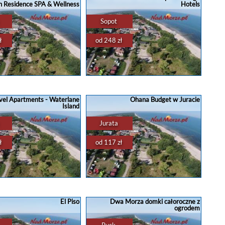
 Residence SPA & Wellness
Hotels
owego pobytu w Gdańsku.
plaży ?️, co czyni go idealnym wyborem
erujący dogodną ...
...
Sopot
ł
od 248 zł
enty
,
domki
,
rezerwacja
...
apartamenty
,
domki
,
rezerwacja
...
acja noclegu w Gdańsku
Rezerwacja noclegu w Sopocie
PARTMENTS Gdańsk Old
Haffner Hotel & SPA Sopot - Destigo
A & Wellness Gdańsk to
Hotels Sopot to luksusowy obiekt,
avel Apartments - Waterlane
Ohana Budget w Juracie
we miejsce, które łączy
który oferuje szeroką gamę
Island
i elegancję z doskonałym
udogodnień, zapewniając komfortowy i
posażeniem. Na ...
relaksujący ...
Jurata
ł
od 117 zł
enty
,
domki
,
rezerwacja
...
apartamenty
,
domki
,
rezerwacja
...
acja noclegu w Gdańsku
Rezerwacja noclegu w Juracie
tamenty w Gdańsku ??
?Pensjonaty Złote Piaski i Mrozik w
e 4 - osobowe apartamenty
Juracie? ?Jurata to miejscowość w
El Piso
Dwa Morza domki całoroczne z
u - wybierz i rezerwuj na
województwie pomorskim? położona
ogrodem
s w Trójmieście? Każdy
na Mierzei Helskiej, nad Morzem ...
tament z aneksem ...