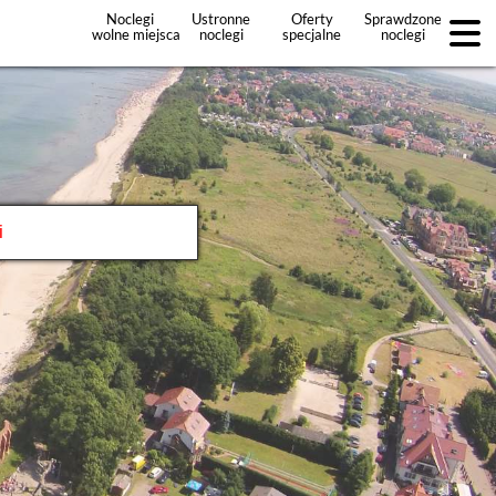
Noclegi
Ustronne
Oferty
Sprawdzone
wolne miejsca
noclegi
specjalne
noclegi
noclegów
+Dodaj
ofertę