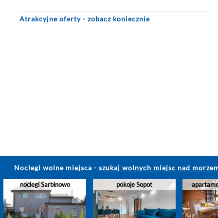
nowoczesnych ...
Atrakcyjne oferty - zobacz koniecznie
apartamenty
,
domki
,
rezerwacja
...
apartamenty
,
domki
,
rezerwacja
...
Noclegi wolne miejsca
-
szukaj wolnych miejsc nad morze
Domki i pokoje U Ziuty
Apartament Bursztynowy
Dom wakacy
noclegi Sarbinowo
pokoje Sopot
apartame
Nowy