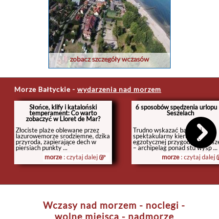
zobacz szczegóły wczasów
Morze Bałtyckie
-
wydarzenia nad morzem
Słońce, klify i kataloński
6 sposobów spędzenia urlopu
temperament: Co warto
Seszelach
zobaczyć w Lloret de Mar?
Złociste plaże oblewane przez
Trudno wskazać bardziej
lazurowemorze srodziemne, dzika
spektakularny kierunek
przyroda, zapierające dech w
egzotycznej przygody niż Sesz
piersiach punkty ...
– archipelag ponad stu wysp ...
morze
: czytaj dalej
morze
: czytaj dalej
Wczasy nad morzem - noclegi -
wolne miejsca - nadmorze