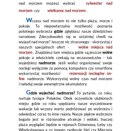
nad morzem możesz wybrać
sylwester nad
morzem
czy
wielkanoc nad morzem
.
W
czasy nad morzem to nie tylko plaża, morze i
pokoje. To niepowtarzalna możliwość poznania
polskiego wybrzeża
gdzie
zgłębiasz nasze dziedzictwo
narodowe. Zdecydowałeś się w ostatniej chwili na
wyjazd nad morze? Jeszcze nic straconego - skorzystaj z
naszych specjalnych ofert -
wolne miejsca nad
morzem
. Znajdziesz tam miejsca gdzie są jeszcze
wolne
pokoje a właściciele czekają na wczasowiczów - tak
wyjedziesz
nadmorze
. Jeśli wolisz organizować swoje
noclegi wyłącznie za pomocą komputera czy smartfona
wykorzystaj możliwości
rezerwacji noclegów on-
line
nadmorze. Wykorzystaj wolny czas nad morzem
i naładuj swoje wewnętrzne akumulatory.
G
dzie wyjechać nadmorze?
To pytanie, co roku,
nurtuje tysiące Polaków. Obok oczywiście ulubionych
miejsc gdzie co roku spędzamy nasze wyczekiwane
wakacje lub wczasy warto podróżować po wybrzeżu i
odwiedzać coraz to inne rejony. Nasze piękne wybrzeże
bogate jest w różnorodne atrakcje i widoki. Inaczej
plaża wyglądać będzie w rejonach Dziwnowa, Łeby czy
Władysławowa a co innego zaoferuje Hel czy Mierzeja