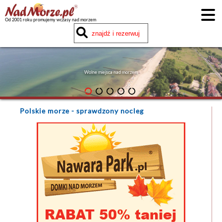
Od 2001 roku promujemy wczasy nad morzem
Wolne miejsca nad morzem
Polskie morze
- sprawdzony nocleg