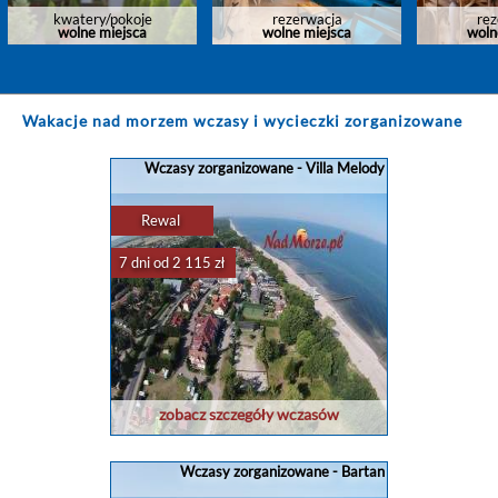
kwatery/pokoje
rezerwacja
rez
wolne miejsca
wolne miejsca
woln
Wakacje nad morzem wczasy i wycieczki zorganizowane
Wczasy zorganizowane - Villa Melody
Rewal
7 dni od 2 115 zł
zobacz szczegóły wczasów
Wczasy zorganizowane - Bartan