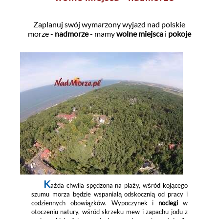
Zaplanuj swój wymarzony wyjazd nad polskie
morze -
nadmorze
- mamy
wolne miejsca
i
pokoje
K
ażda chwila spędzona na plaży, wśród kojącego
szumu morza będzie wspaniałą odskocznią od pracy i
codziennych obowiązków. Wypoczynek i
noclegi
w
otoczeniu natury, wśród skrzeku mew i zapachu jodu z