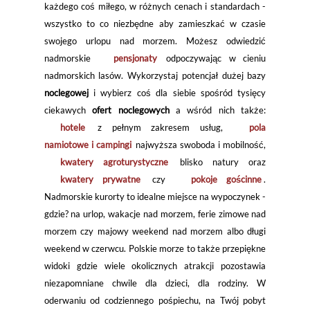
każdego coś miłego, w różnych cenach i standardach -
wszystko to co niezbędne aby zamieszkać w czasie
swojego urlopu nad morzem. Możesz odwiedzić
nadmorskie
pensjonaty
odpoczywając w cieniu
nadmorskich lasów. Wykorzystaj potencjał dużej bazy
noclegowej
i wybierz coś dla siebie spośród tysięcy
ciekawych
ofert noclegowych
a wśród nich także:
hotele
z pełnym zakresem usług,
pola
namiotowe i campingi
najwyższa swoboda i mobilność,
kwatery agroturystyczne
blisko natury oraz
kwatery prywatne
czy
pokoje gościnne
.
Nadmorskie kurorty to idealne miejsce na wypoczynek -
gdzie? na urlop, wakacje nad morzem, ferie zimowe nad
morzem czy majowy weekend nad morzem albo długi
weekend w czerwcu. Polskie morze to także przepiękne
widoki gdzie wiele okolicznych atrakcji pozostawia
niezapomniane chwile dla dzieci, dla rodziny. W
oderwaniu od codziennego pośpiechu, na Twój pobyt