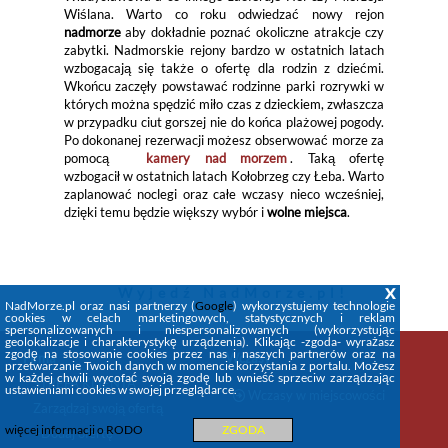
Wiślana. Warto co roku odwiedzać nowy rejon
nadmorze
aby dokładnie poznać okoliczne atrakcje czy
zabytki. Nadmorskie rejony bardzo w ostatnich latach
wzbogacają się także o ofertę dla rodzin z dziećmi.
Wkońcu zaczęły powstawać rodzinne parki rozrywki w
których można spędzić miło czas z dzieckiem, zwłaszcza
w przypadku ciut gorszej nie do końca plażowej pogody.
Po dokonanej rezerwacji możesz obserwować morze za
pomocą
kamery nad morzem
. Taką ofertę
wzbogacił w ostatnich latach Kołobrzeg czy Łeba. Warto
zaplanować noclegi oraz całe wczasy nieco wcześniej,
dzięki temu będzie większy wybór i
wolne miejsca
.
x
Wyjedź
NadMorze.pl
!
NadMorze.pl oraz nasi partnerzy (
Google
) wykorzystujemy technologie
cookies w celach marketingowych, statystycznych i reklam
spersonalizowanych i niespersonalizowanych (wykorzystując
geolokalizacje i charakterystykę urządzenia). Klikając -zgoda- wyrażasz
zgodę na stosowanie cookies przez nas i naszych partnerów oraz na
Firma
Wczasy
przetwarzanie Twoich danych w momencie korzystania z portalu. Możesz
w każdej chwili wycofać swoją zgodę lub wnieść sprzeciw zarządzając
STREFA KLIENTA
ustawieniami cookies w swojej przeglądarce.
Wczasy w miejscowości
Zarządzaj swoją ofertą
więcej informacji o RODO
ZGODA
+Dodaj ofertę