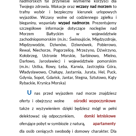
nadmorskich fal przyniesie wymierne korzyści dla
Twojego zdrowia. Wakacje oraz
wczasy nad morzem
to
trafny wybór i bezpieczny kierunek urlopowych
wyjazdów. Wczasy wolne od codziennego zgiełku i
bieganiny, wspaniały
wypad nadmorze
. Prezentujemy
szczegółowe informacje dotyczące noclegów nad
Morzem Bałtyckim w województwie
zachodniopomorskim (m.in.: Świnoujście, Międzyzdroje,
Międzywodzie, Dziwnów, Dziwnówek, Pobierowo,
Rewal, Niechorze, Pogorzelicę, Mrzeżyno, Dźwirzyno,
Kołobrzeg, Ustronie Morskie, Sarbinowo, Mielno,
Darłowo, Jarosławiec) i województwie pomorskim
(m.in.: Ustka, Rowy, Łeba, Karwia, Jastrzębia Góra,
Władysławowo, Chałupy, Jastarnia, Jurata, Hel, Puck,
Gdynia, Sopot, Gdańsk, Jantar, Stegna, Sztutowo, Kąty
Rybackie, Krynica Morska)
U
nas przed wyjazdem nad morze znajdziesz
oferty i obejrzysz wolne
ośrodki wypoczynkowe
także z wyżywieniem dzięki będziesz mógł w pełni
delektować się odpoczynkiem,
domki letniskowe
oferujące pobyt w symbiozie z naturą,
apartamenty
dla osób ceniących swobodę i domowy charakter. Dla