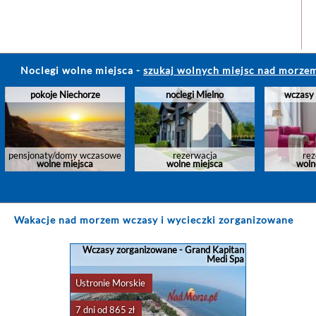
Noclegi wolne miejsca
-
szukaj wolnych miejsc nad morze
BAŁTYK APARTAMENTY i
Aqua Your Stay Apartamenty
Apartament
pokoje Niechorze
noclegi Mielno
wczasy 
POKOJE
- Domy BartArt
Hołdu P
pensjonaty/domy wczasowe
rezerwacja
rez
wolne miejsca
wolne miejsca
woln
Wakacje nad morzem wczasy i wycieczki zorganizowane
Wczasy zorganizowane - Grand Kapitan
Medi Spa
Ustronie Morskie
7 dni od 865 zł