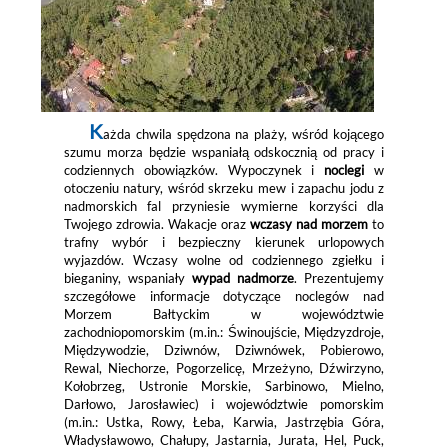
K
ażda chwila spędzona na plaży, wśród kojącego
szumu morza będzie wspaniałą odskocznią od pracy i
codziennych obowiązków. Wypoczynek i
noclegi
w
otoczeniu natury, wśród skrzeku mew i zapachu jodu z
nadmorskich fal przyniesie wymierne korzyści dla
Twojego zdrowia. Wakacje oraz
wczasy nad morzem
to
trafny wybór i bezpieczny kierunek urlopowych
wyjazdów. Wczasy wolne od codziennego zgiełku i
bieganiny, wspaniały
wypad nadmorze
. Prezentujemy
szczegółowe informacje dotyczące noclegów nad
Morzem Bałtyckim w województwie
zachodniopomorskim (m.in.: Świnoujście, Międzyzdroje,
Międzywodzie, Dziwnów, Dziwnówek, Pobierowo,
Rewal, Niechorze, Pogorzelicę, Mrzeżyno, Dźwirzyno,
Kołobrzeg, Ustronie Morskie, Sarbinowo, Mielno,
Darłowo, Jarosławiec) i województwie pomorskim
(m.in.: Ustka, Rowy, Łeba, Karwia, Jastrzębia Góra,
Władysławowo, Chałupy, Jastarnia, Jurata, Hel, Puck,