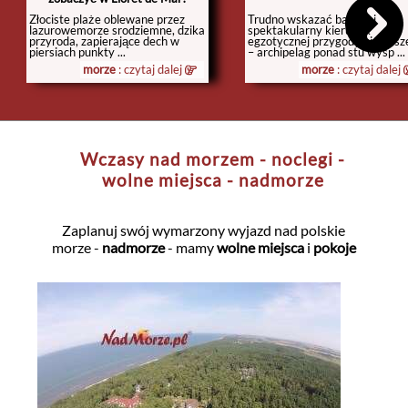
Złociste plaże oblewane przez
Trudno wskazać bardziej
lazurowemorze srodziemne, dzika
spektakularny kierunek
przyroda, zapierające dech w
egzotycznej przygody niż Sesz
piersiach punkty ...
– archipelag ponad stu wysp ...
morze
: czytaj dalej
morze
: czytaj dalej
Wczasy nad morzem - noclegi -
wolne miejsca - nadmorze
Zaplanuj swój wymarzony wyjazd nad polskie
morze -
nadmorze
- mamy
wolne miejsca
i
pokoje