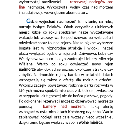
wykorzystaj możliwości
rezerwacji noclegów on-
line
nadmorze. Wykorzystaj wolny czas nad morzem
i naładuj swoje wewnętrzne akumulatory.
G
dzie wyjechać nadmorze?
To pytanie, co roku,
nurtuje tysiące Polaków. Obok oczywiście ulubionych
miejsc gdzie co roku spędzamy nasze wyczekiwane
wakacje lub wczasy warto podróżować po wybrzeżu i
odwiedzać coraz to inne rejony. Nasze piękne wybrzeże
bogate jest w różnorodne atrakcje i widoki. Inaczej
plaża wyglądać będzie w rejonach Dziwnowa, Łeby czy
Władysławowa a co innego zaoferuje Hel czy Mierzeja
Wiślana. Warto co roku odwiedzać nowy rejon
nadmorze
aby dokładnie poznać okoliczne atrakcje czy
zabytki. Nadmorskie rejony bardzo w ostatnich latach
wzbogacają się także o ofertę dla rodzin z dziećmi.
Wkońcu zaczęły powstawać rodzinne parki rozrywki w
których można spędzić miło czas z dzieckiem, zwłaszcza
w przypadku ciut gorszej nie do końca plażowej pogody.
Po dokonanej rezerwacji możesz obserwować morze za
pomocą
kamery nad morzem
. Taką ofertę
wzbogacił w ostatnich latach Kołobrzeg czy Łeba. Warto
zaplanować noclegi oraz całe wczasy nieco wcześniej,
dzięki temu będzie większy wybór i
wolne miejsca
.