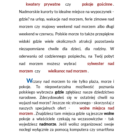
kwatery prywatne
czy
pokoje gościnne
.
Nadmorskie kurorty to idealne miejsce na wypoczynek -
gdzie? na urlop, wakacje nad morzem, ferie zimowe nad
morzem czy majowy weekend nad morzem albo długi
weekend w czerwcu. Polskie morze to także przepiękne
widoki gdzie wiele okolicznych atrakcji pozostawia
niezapomniane chwile dla dzieci, dla rodziny. W
oderwaniu od codziennego pośpiechu, na Twój pobyt
nad morzem możesz wybrać
sylwester nad
morzem
czy
wielkanoc nad morzem
.
W
czasy nad morzem to nie tylko plaża, morze i
pokoje. To niepowtarzalna możliwość poznania
polskiego wybrzeża
gdzie
zgłębiasz nasze dziedzictwo
narodowe. Zdecydowałeś się w ostatniej chwili na
wyjazd nad morze? Jeszcze nic straconego - skorzystaj z
naszych specjalnych ofert -
wolne miejsca nad
morzem
. Znajdziesz tam miejsca gdzie są jeszcze
wolne
pokoje a właściciele czekają na wczasowiczów - tak
wyjedziesz
nadmorze
. Jeśli wolisz organizować swoje
noclegi wyłącznie za pomocą komputera czy smartfona