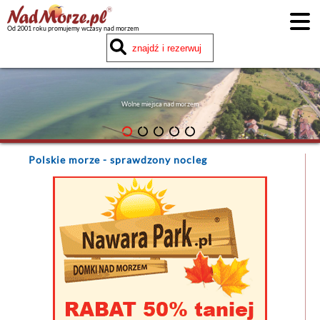
Od 2001 roku promujemy wczasy nad morzem
Wolne miejsca nad morzem
Polskie morze
- sprawdzony nocleg