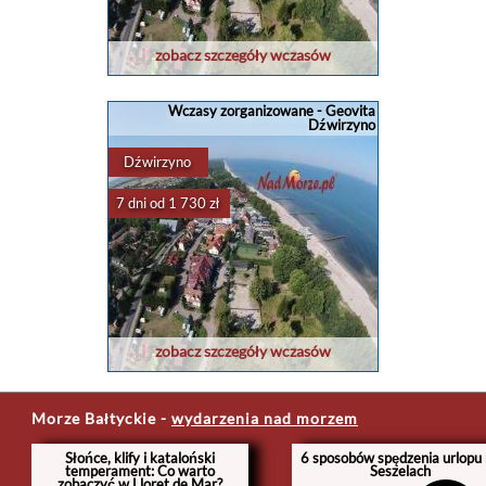
zobacz szczegóły wczasów
Wczasy zorganizowane - Geovita
Dźwirzyno
Dźwirzyno
7 dni od 1 730 zł
zobacz szczegóły wczasów
Morze Bałtyckie
-
wydarzenia nad morzem
Słońce, klify i kataloński
6 sposobów spędzenia urlopu
temperament: Co warto
Seszelach
zobaczyć w Lloret de Mar?