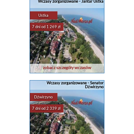
Wczasy zorganizowane - Jantar Ustka
Ustka
7 dni od 1 269 zł
zobacz szczegóły wczasów
Wczasy zorganizowane - Senator
Dźwirzyno
Dźwirzyno
7 dni od 2 339 zł