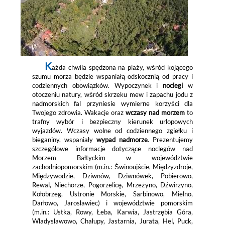
K
ażda chwila spędzona na plaży, wśród kojącego
szumu morza będzie wspaniałą odskocznią od pracy i
codziennych obowiązków. Wypoczynek i
noclegi
w
otoczeniu natury, wśród skrzeku mew i zapachu jodu z
nadmorskich fal przyniesie wymierne korzyści dla
Twojego zdrowia. Wakacje oraz
wczasy nad morzem
to
trafny wybór i bezpieczny kierunek urlopowych
wyjazdów. Wczasy wolne od codziennego zgiełku i
bieganiny, wspaniały
wypad nadmorze
. Prezentujemy
szczegółowe informacje dotyczące noclegów nad
Morzem Bałtyckim w województwie
zachodniopomorskim (m.in.: Świnoujście, Międzyzdroje,
Międzywodzie, Dziwnów, Dziwnówek, Pobierowo,
Rewal, Niechorze, Pogorzelicę, Mrzeżyno, Dźwirzyno,
Kołobrzeg, Ustronie Morskie, Sarbinowo, Mielno,
Darłowo, Jarosławiec) i województwie pomorskim
(m.in.: Ustka, Rowy, Łeba, Karwia, Jastrzębia Góra,
Władysławowo, Chałupy, Jastarnia, Jurata, Hel, Puck,