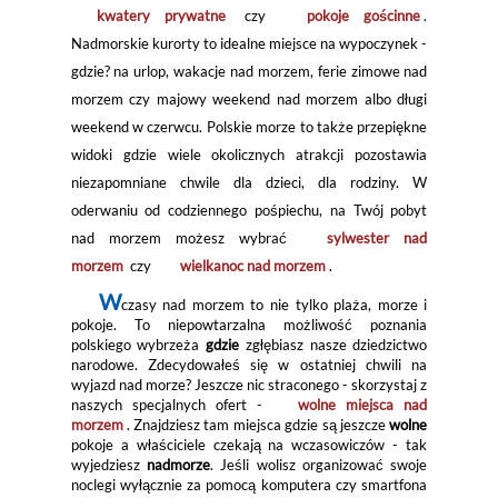
kwatery prywatne
czy
pokoje gościnne
.
Nadmorskie kurorty to idealne miejsce na wypoczynek -
gdzie? na urlop, wakacje nad morzem, ferie zimowe nad
morzem czy majowy weekend nad morzem albo długi
weekend w czerwcu. Polskie morze to także przepiękne
widoki gdzie wiele okolicznych atrakcji pozostawia
niezapomniane chwile dla dzieci, dla rodziny. W
oderwaniu od codziennego pośpiechu, na Twój pobyt
nad morzem możesz wybrać
sylwester nad
morzem
czy
wielkanoc nad morzem
.
W
czasy nad morzem to nie tylko plaża, morze i
pokoje. To niepowtarzalna możliwość poznania
polskiego wybrzeża
gdzie
zgłębiasz nasze dziedzictwo
narodowe. Zdecydowałeś się w ostatniej chwili na
wyjazd nad morze? Jeszcze nic straconego - skorzystaj z
naszych specjalnych ofert -
wolne miejsca nad
morzem
. Znajdziesz tam miejsca gdzie są jeszcze
wolne
pokoje a właściciele czekają na wczasowiczów - tak
wyjedziesz
nadmorze
. Jeśli wolisz organizować swoje
noclegi wyłącznie za pomocą komputera czy smartfona