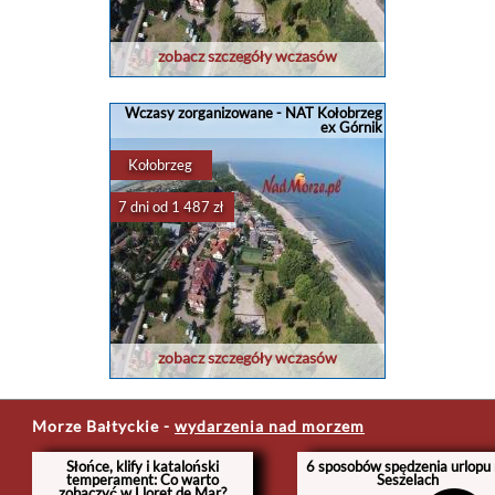
zobacz szczegóły wczasów
Wczasy zorganizowane - NAT Kołobrzeg
ex Górnik
Kołobrzeg
7 dni od 1 487 zł
zobacz szczegóły wczasów
Morze Bałtyckie
-
wydarzenia nad morzem
Słońce, klify i kataloński
6 sposobów spędzenia urlopu
temperament: Co warto
Seszelach
zobaczyć w Lloret de Mar?