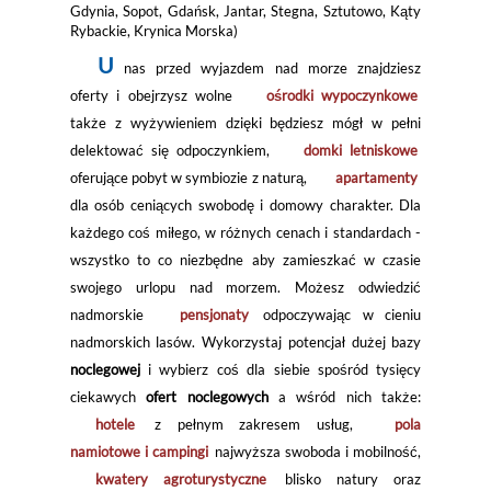
Gdynia, Sopot, Gdańsk, Jantar, Stegna, Sztutowo, Kąty
Rybackie, Krynica Morska)
U
nas przed wyjazdem nad morze znajdziesz
oferty i obejrzysz wolne
ośrodki wypoczynkowe
także z wyżywieniem dzięki będziesz mógł w pełni
delektować się odpoczynkiem,
domki letniskowe
oferujące pobyt w symbiozie z naturą,
apartamenty
dla osób ceniących swobodę i domowy charakter. Dla
każdego coś miłego, w różnych cenach i standardach -
wszystko to co niezbędne aby zamieszkać w czasie
swojego urlopu nad morzem. Możesz odwiedzić
nadmorskie
pensjonaty
odpoczywając w cieniu
nadmorskich lasów. Wykorzystaj potencjał dużej bazy
noclegowej
i wybierz coś dla siebie spośród tysięcy
ciekawych
ofert noclegowych
a wśród nich także:
hotele
z pełnym zakresem usług,
pola
namiotowe i campingi
najwyższa swoboda i mobilność,
kwatery agroturystyczne
blisko natury oraz