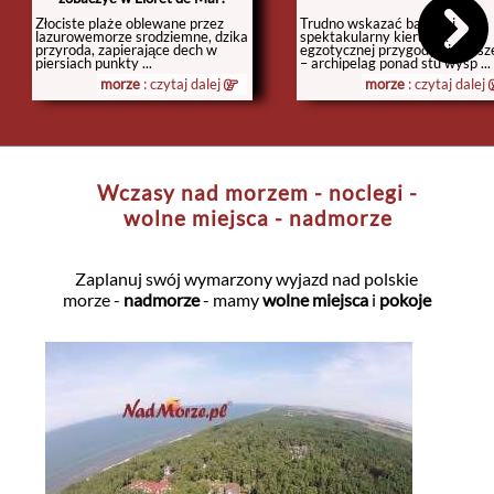
Złociste plaże oblewane przez
Trudno wskazać bardziej
lazurowemorze srodziemne, dzika
spektakularny kierunek
przyroda, zapierające dech w
egzotycznej przygody niż Sesz
piersiach punkty ...
– archipelag ponad stu wysp ...
morze
: czytaj dalej
morze
: czytaj dalej
Wczasy nad morzem - noclegi -
wolne miejsca - nadmorze
Zaplanuj swój wymarzony wyjazd nad polskie
morze -
nadmorze
- mamy
wolne miejsca
i
pokoje