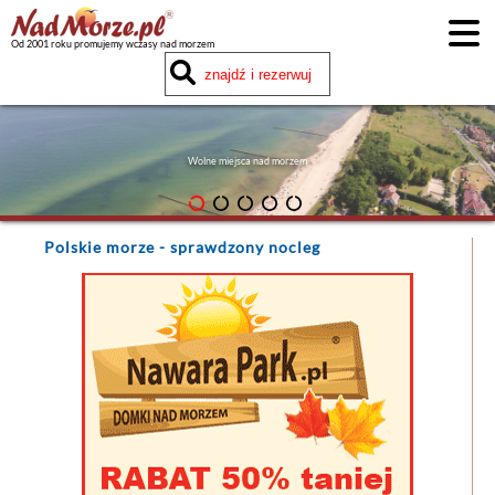
Od 2001 roku promujemy wczasy nad morzem
Wolne miejsca nad morzem
Polskie morze
- sprawdzony nocleg