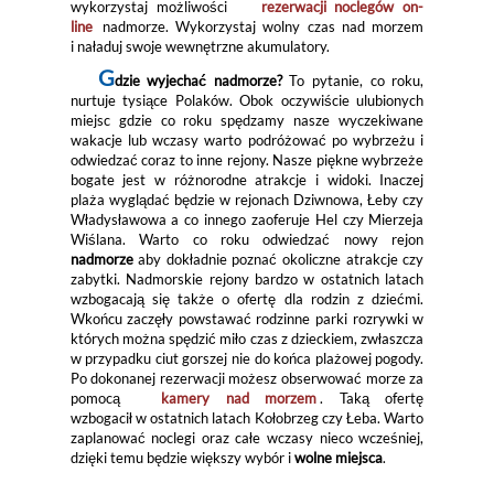
wykorzystaj możliwości
rezerwacji noclegów on-
line
nadmorze. Wykorzystaj wolny czas nad morzem
i naładuj swoje wewnętrzne akumulatory.
G
dzie wyjechać nadmorze?
To pytanie, co roku,
nurtuje tysiące Polaków. Obok oczywiście ulubionych
miejsc gdzie co roku spędzamy nasze wyczekiwane
wakacje lub wczasy warto podróżować po wybrzeżu i
odwiedzać coraz to inne rejony. Nasze piękne wybrzeże
bogate jest w różnorodne atrakcje i widoki. Inaczej
plaża wyglądać będzie w rejonach Dziwnowa, Łeby czy
Władysławowa a co innego zaoferuje Hel czy Mierzeja
Wiślana. Warto co roku odwiedzać nowy rejon
nadmorze
aby dokładnie poznać okoliczne atrakcje czy
zabytki. Nadmorskie rejony bardzo w ostatnich latach
wzbogacają się także o ofertę dla rodzin z dziećmi.
Wkońcu zaczęły powstawać rodzinne parki rozrywki w
których można spędzić miło czas z dzieckiem, zwłaszcza
w przypadku ciut gorszej nie do końca plażowej pogody.
Po dokonanej rezerwacji możesz obserwować morze za
pomocą
kamery nad morzem
. Taką ofertę
wzbogacił w ostatnich latach Kołobrzeg czy Łeba. Warto
zaplanować noclegi oraz całe wczasy nieco wcześniej,
dzięki temu będzie większy wybór i
wolne miejsca
.