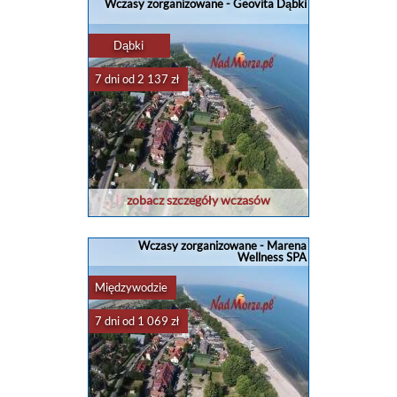
Wczasy zorganizowane - Geovita Dąbki
Dąbki
7 dni od 2 137 zł
zobacz szczegóły wczasów
Wczasy zorganizowane - Marena
Wellness SPA
Międzywodzie
7 dni od 1 069 zł