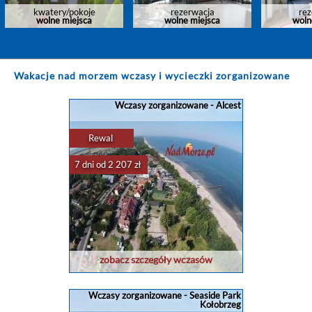
kwatery/pokoje
rezerwacja
rez
wolne miejsca
wolne miejsca
woln
Wakacje nad morzem wczasy i wycieczki zorganizowane
Wczasy zorganizowane - Alcest
Rewal
7 dni od 2 207 zł
zobacz szczegóły wczasów
Wczasy zorganizowane - Seaside Park
Kołobrzeg