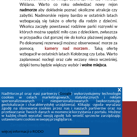
Wiślana. Warto co roku odwiedzać nowy rejon
nadmorze
aby dokładnie poznać okoliczne atrakcje czy
zabytki. Nadmorskie rejony bardzo w ostatnich latach
wzbogacają się także o ofertę dla rodzin z dziećmi.
Wkońcu zaczęły powstawać rodzinne parki rozrywki w
których można spędzić miło czas z dzieckiem, zwłaszcza
w przypadku ciut gorszej nie do końca plażowej pogody.
Po dokonanej rezerwacji możesz obserwować morze za
pomocą
kamery nad morzem
. Taką ofertę
wzbogacił w ostatnich latach Kołobrzeg czy Łeba. Warto
zaplanować noclegi oraz całe wczasy nieco wcześniej,
dzięki temu będzie większy wybór i
wolne miejsca
.
x
Wyjedź
NadMorze.pl
!
NadMorze.pl oraz nasi partnerzy (
Google
) wykorzystujemy technologie
cookies w celach marketingowych, statystycznych i reklam
spersonalizowanych i niespersonalizowanych (wykorzystując
geolokalizacje i charakterystykę urządzenia). Klikając -zgoda- wyrażasz
zgodę na stosowanie cookies przez nas i naszych partnerów oraz na
Firma
Wczasy
przetwarzanie Twoich danych w momencie korzystania z portalu. Możesz
w każdej chwili wycofać swoją zgodę lub wnieść sprzeciw zarządzając
STREFA KLIENTA
ustawieniami cookies w swojej przeglądarce.
Wczasy w miejscowości
Zarządzaj swoją ofertą
więcej informacji o RODO
ZGODA
+Dodaj ofertę