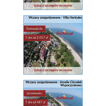
zobacz szczegóły wczasów
Wczasy zorganizowane - Villa Herkules
Świnoujście
7 dni od 2 057 zł
zobacz szczegóły wczasów
Wczasy zorganizowane - Amelia Ośrodek
Wypoczynkowy
Jarosławiec
7 dni od 487 zł