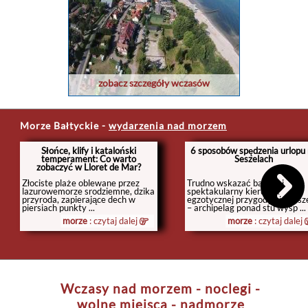
zobacz szczegóły wczasów
Morze Bałtyckie
-
wydarzenia nad morzem
Słońce, klify i kataloński
6 sposobów spędzenia urlopu
temperament: Co warto
Seszelach
zobaczyć w Lloret de Mar?
Złociste plaże oblewane przez
Trudno wskazać bardziej
lazurowemorze srodziemne, dzika
spektakularny kierunek
przyroda, zapierające dech w
egzotycznej przygody niż Sesz
piersiach punkty ...
– archipelag ponad stu wysp ...
morze
: czytaj dalej
morze
: czytaj dalej
Wczasy nad morzem - noclegi -
wolne miejsca - nadmorze