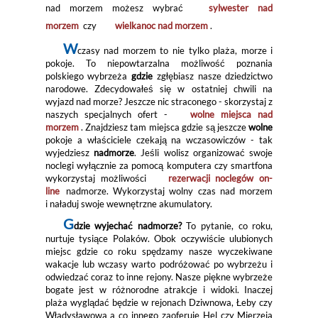
nad morzem możesz wybrać
sylwester nad
morzem
czy
wielkanoc nad morzem
.
W
czasy nad morzem to nie tylko plaża, morze i
pokoje. To niepowtarzalna możliwość poznania
polskiego wybrzeża
gdzie
zgłębiasz nasze dziedzictwo
narodowe. Zdecydowałeś się w ostatniej chwili na
wyjazd nad morze? Jeszcze nic straconego - skorzystaj z
naszych specjalnych ofert -
wolne miejsca nad
morzem
. Znajdziesz tam miejsca gdzie są jeszcze
wolne
pokoje a właściciele czekają na wczasowiczów - tak
wyjedziesz
nadmorze
. Jeśli wolisz organizować swoje
noclegi wyłącznie za pomocą komputera czy smartfona
wykorzystaj możliwości
rezerwacji noclegów on-
line
nadmorze. Wykorzystaj wolny czas nad morzem
i naładuj swoje wewnętrzne akumulatory.
G
dzie wyjechać nadmorze?
To pytanie, co roku,
nurtuje tysiące Polaków. Obok oczywiście ulubionych
miejsc gdzie co roku spędzamy nasze wyczekiwane
wakacje lub wczasy warto podróżować po wybrzeżu i
odwiedzać coraz to inne rejony. Nasze piękne wybrzeże
bogate jest w różnorodne atrakcje i widoki. Inaczej
plaża wyglądać będzie w rejonach Dziwnowa, Łeby czy
Władysławowa a co innego zaoferuje Hel czy Mierzeja