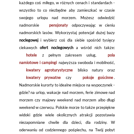
każdego coś miłego, w różnych cenach i standardach -
wszystko to co niezbędne aby zamieszkać w czasie
swojego urlopu nad morzem. Możesz odwiedzić
nadmorskie
pensjonaty
odpoczywając w cieniu
nadmorskich lasów. Wykorzystaj potencjał dużej bazy
noclegowej
i wybierz coś dla siebie spośród tysięcy
ciekawych
ofert noclegowych
a wśród nich także:
hotele
z pełnym zakresem usług,
pola
namiotowe i campingi
najwyższa swoboda i mobilność,
kwatery agroturystyczne
blisko natury oraz
kwatery prywatne
czy
pokoje gościnne
.
Nadmorskie kurorty to idealne miejsce na wypoczynek -
gdzie? na urlop, wakacje nad morzem, ferie zimowe nad
morzem czy majowy weekend nad morzem albo długi
weekend w czerwcu. Polskie morze to także przepiękne
widoki gdzie wiele okolicznych atrakcji pozostawia
niezapomniane chwile dla dzieci, dla rodziny. W
oderwaniu od codziennego pośpiechu, na Twój pobyt