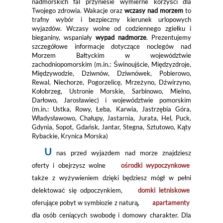
nadmorskich fal przyniesie wymierne korzyści dla
Twojego zdrowia. Wakacje oraz
wczasy nad morzem
to
trafny wybór i bezpieczny kierunek urlopowych
wyjazdów. Wczasy wolne od codziennego zgiełku i
bieganiny, wspaniały
wypad nadmorze
. Prezentujemy
szczegółowe informacje dotyczące noclegów nad
Morzem Bałtyckim w województwie
zachodniopomorskim (m.in.: Świnoujście, Międzyzdroje,
Międzywodzie, Dziwnów, Dziwnówek, Pobierowo,
Rewal, Niechorze, Pogorzelicę, Mrzeżyno, Dźwirzyno,
Kołobrzeg, Ustronie Morskie, Sarbinowo, Mielno,
Darłowo, Jarosławiec) i województwie pomorskim
(m.in.: Ustka, Rowy, Łeba, Karwia, Jastrzębia Góra,
Władysławowo, Chałupy, Jastarnia, Jurata, Hel, Puck,
Gdynia, Sopot, Gdańsk, Jantar, Stegna, Sztutowo, Kąty
Rybackie, Krynica Morska)
U
nas przed wyjazdem nad morze znajdziesz
oferty i obejrzysz wolne
ośrodki wypoczynkowe
także z wyżywieniem dzięki będziesz mógł w pełni
delektować się odpoczynkiem,
domki letniskowe
oferujące pobyt w symbiozie z naturą,
apartamenty
dla osób ceniących swobodę i domowy charakter. Dla