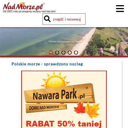
Od 2001 roku promujemy wczasy nad morzem
Wolne miejsca nad morzem
Polskie morze
- sprawdzony nocleg