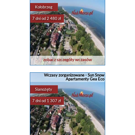
Kołobrzeg
7 dni od 2 480 zł
zobacz szczegóły wczasów
Wczasy zorganizowane - Sun Snow
Apartamenty Gea Eco
Sianożęty
7 dni od 1 307 zł