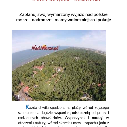
Zaplanuj swój wymarzony wyjazd nad polskie
morze -
nadmorze
- mamy
wolne miejsca
i
pokoje
K
ażda chwila spędzona na plaży, wśród kojącego
szumu morza będzie wspaniałą odskocznią od pracy i
codziennych obowiązków. Wypoczynek i
noclegi
w
otoczeniu natury, wśród skrzeku mew i zapachu jodu z