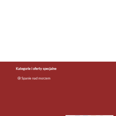
w
Aquamarina Prima SEASIDE
w
Apartments by the Beach by Noclegi
a
Renters Międzyzdroje to doskonały
.
wybór dla osób szukających
komfortowego ...
.
apartamenty
,
domki
,
rezerwacja
...
Kategorie i oferty specjalne
Spanie nad morzem