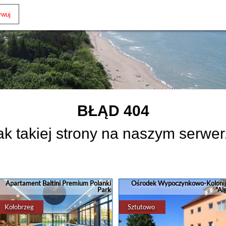
BŁĄD 404
ak takiej strony na naszym serwer
Apartament Baltini Premium Polanki
Ośrodek Wypoczynkowo-Koloni
Park
"Al
Kołobrzeg
Sztutowo