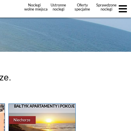
Noclegi
Ustronne
Oferty
Sprawdzone
wolne miejsca
noclegi
specjalne
noclegi
noclegów
+Dodaj
ofertę
ze.
jny
BAŁTYK APARTAMENTY i POKOJE
ga"
Niechorze