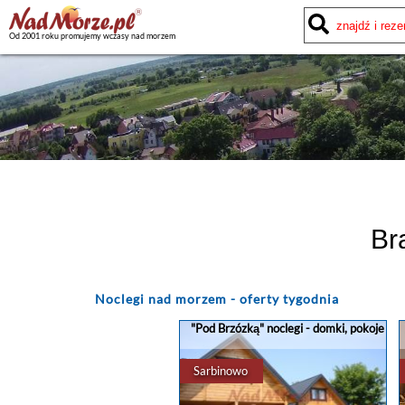
Od 2001 roku promujemy wczasy nad morzem
Br
Noclegi
nad morzem - oferty tygodnia
"Pod Brzózką" noclegi - domki, pokoje
Sarbinowo