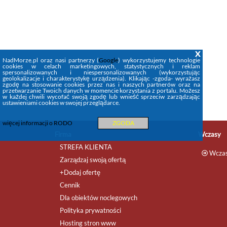
Apartamenty Aquamarina - visitopl w
Międzyzdrojach to idealne miejsce na
wypoczynek w komfortowych
warunkach. Obiekt zapewnia bezpłatny
parking ? oraz ...
x
NadMorze.pl oraz nasi partnerzy (
Google
) wykorzystujemy technologie
apartamenty
,
domki
,
rezerwacja
...
cookies w celach marketingowych, statystycznych i reklam
spersonalizowanych i niespersonalizowanych (wykorzystując
geolokalizacje i charakterystykę urządzenia). Klikając -zgoda- wyrażasz
zgodę na stosowanie cookies przez nas i naszych partnerów oraz na
przetwarzanie Twoich danych w momencie korzystania z portalu. Możesz
w każdej chwili wycofać swoją zgodę lub wnieść sprzeciw zarządzając
ustawieniami cookies w swojej przeglądarce.
więcej informacji o RODO
ZGODA
Firma
Wczasy
STREFA KLIENTA
Wczas
Zarządzaj swoją ofertą
+Dodaj ofertę
Cennik
Dla obiektów noclegowych
Polityka prywatności
Hosting stron www