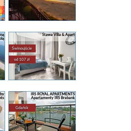
s.,
Najpiękniejsze z możliwych położenie
nad morzem-tylko dla koneserów
wyjątkowych widoków Zejście na
uną
Stawa Villa & Apart
plażę wprost z obiektu.Suity
olą
dwupokojowe i pokoje dwuosobowe z
widokiem na morze z łóżka lu
Świnoujście
ad
od 107 zł
gdzie spać
?
apartamenty
,
domki
,
pokoje
...
nadmorze
noclegi
noclegi nad
morzem
Rezerwacja noclegu w Świnoujściu
Stawa Apart Hostel w Świnoujściu ? ☀️
y
Zarezerwuj wolny termin i wolne
 by
IRS ROYAL APARTMENTS
a
miejsce nad morzem w Stawa Apart
ts
Apartamenty IRS Brabank
Hostel!? Obiekt oferuje pokoje i
apartamenty ...
Gdańsk
.
apartamenty
,
domki
,
rezerwacja
...