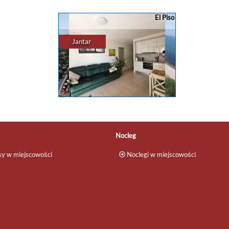
Apartamenty w Gdańsku ??
?Pensjonaty Złote Piaski i Mrozik 
Nowoczesne 4 - osobowe apartamenty
Juracie? ?Jurata to miejscowość 
El Piso
w Gdańsku - wybierz i rezerwuj na
województwie pomorskim? położon
relaks w Trójmieście? Każdy
na Mierzei Helskiej, nad Morzem ..
apartament z aneksem ...
Jantar
apartamenty
,
domki
,
rezerwacja
..
apartamenty
,
domki
,
rezerwacja
...
Rezerwacja noclegu w Jantarze
El Piso Jantar to przytulne mieszkanie,
które oferuje wszystkie udogodnienia
potrzebne do wygodnego wypoczynku.
W pełni wyposażona kuchnia ? jest ...
Nocleg
y w miejscowości
Noclegi w miejscowości
apartamenty
,
domki
,
rezerwacja
...