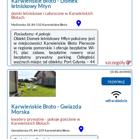
Karwieńskie Błoto
-
Domek
letniskowy Młyn
domki letniskowe i całoroczne
w
Karwieńskich
Błotach
Myśliwska 18, 84-110 Karwieńskie Błoto
Posiadamy: 4 pokoje
Obiekt Domek letniskowy Młyn położony jest
w miejscowości Karwieńskie Błoto Pierwsze
w regionie pomorskie i oferuje bezpłatne Wi-
Fi, plac zabaw, bezpłatne rowery oraz
bezpłatny prywatny parking. Odległość
ważnych miejsc od obiektu: Port Gdynia – 44
szczegóły
km.Każda opcja zakwaterowania ma taras i
wyposażona jest w telewizor z płaskim
[ID BG.6419692]
ekranem oraz pralkę. We wszystkich opcjach
znajduje się aneks kuchenny z pełnym
rezerwuj
wyposażeniem, w tym lodówką, jak również
część wypoczynkowa z rozkładaną sofą oraz
prywatna łazienka z prysznicem.
Wyposażenie obejmuje również zmywarkę,
wifi w obiekcie
mikrofalówkę, ...
Karwieńskie Błoto
-
Gwiazda
Morska
kwatery prywatne - pokoje gościnne
w
Karwieńskich Błotach
Gwiaździsta 45, 84-105 Karwieńskie Błoto