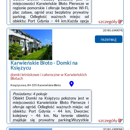
miejscowości Karwieńskie Błoto Pierwsze w
regionie pomorskie i oferuje bezpłatne Wi-Fi,
plac zabaw, ogród oraz bezpłatny prywatny
parking. Odległość ważnych miejsc od
obiektu: Port Gdynia – 44 km.Każda opcja
szczegóły
zakwaterowania ma taras i wyposażona jest
w telewizor z płaskim ekranem. We
[ID BG.6340074]
wszystkich opcjach znajduje się kuchnia z
pełnym wyposażeniem, w tym lodówką, jak
rezerwuj
również część wypoczynkowa z rozkładaną
sofą oraz prywatna łazienka z prysznicem i
suszarką do włosów. Wyposażenie obejmuje
również mikrofalówkę, płytę kuchenną, ...
Karwieńskie Błoto
-
Domki na
Księżycu
domki letniskowe i całoroczne
w
Karwieńskich
Błotach
Księżycowa, 84-105 Karwieńskie Błoto
Posiadamy: 4 pokoje
Obiekt Domki na Księżycu położony jest w
miejscowości Karwieńskie Błoto Pierwsze i
oferuje ogród. Odległość ważnych miejsc od
obiektu: Port Gdynia – 44 km, Dworzec
kolejowy – 46 km. Na terenie obiektu
znajduje się prywatny parking.Wszystkie
szczegóły
opcje zakwaterowania mają taras, skąd
roztacza się widok na ogród. W każdej opcji
[ID BG.6389094]