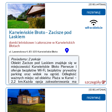
w telewizor z płaskim ekranem. We
[ID BG.6470666]
wszystkich opcjach znajduje się kuchnia z
pełnym wyposażeniem, w tym lodówką, jak
rezerwuj
również część wypoczynkowa z rozkładaną
sofą oraz prywatna łazienka z prysznicem i
suszarką do włosów. Wyposażenie obejmuje
również zmywarkę, płytę kuchenną ...
wifi w obiekcie
Karwieńskie Błoto
-
Zacisze pod
Laskiem
domki letniskowe i całoroczne
w
Karwieńskich
Błotach
ul. Lawendowa 4, 85-105 Karwieńskie Błoto
Posiadamy: 2 pokoje
Obiekt Zacisze pod Laskiem znajduje się w
miejscowości Karwieńskie Błoto Pierwsze i
oferuje bezpłatne Wi-Fi, bezpłatny prywatny
parking oraz widok na ogród. Odległość
ważnych miejsc od obiektu: Plaża w Karwi –
2,2 km.Każda opcja zakwaterowania ma
szczegóły
taras i wyposażona jest w telewizor z płaskim
ekranem. We wszystkich opcjach znajduje się
[ID BG.6472464]
kuchnia z pełnym wyposażeniem, w tym
lodówką, jak również część wypoczynkowa z
rezerwuj
rozkładaną sofą oraz prywatna łazienka z
wanną lub prysznicem. Wyposażenie
obejmuje również piekarnik, płytę kuchenną,
toster i czajnik.Goście mogą ...