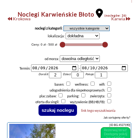
Noclegi Karwieńskie Błoto
(noclegów: 26)
Krokowa
Karwia
noclegi z kategorii
:
lokalizacja:
od morza:
Termin:
-
Dorośli:
Dzieci:
Pokoje:
basen:
wellness:
wifi:
udogodnienia dla niepełnosprawnych:
plac zabaw:
parking:
zwierzęta:
oferta dla singli:
wyżywienie (BB,HB,FB):
link tego wyszukiwania
Jak sortujemy oferty?
[ID BG.4527190]
Rezerwuj teraz!
Dostępny pokój
już od 600 zł