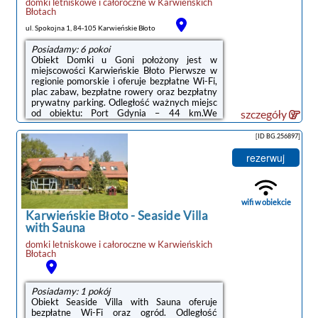
domki letniskowe i całoroczne
w
Karwieńskich
Błotach
ul. Spokojna 1, 84-105 Karwieńskie Błoto
Posiadamy: 6 pokoi
Obiekt Domki u Goni położony jest w
miejscowości Karwieńskie Błoto Pierwsze w
regionie pomorskie i oferuje bezpłatne Wi-Fi,
plac zabaw, bezpłatne rowery oraz bezpłatny
prywatny parking. Odległość ważnych miejsc
od obiektu: Port Gdynia – 44 km.We
szczegóły
wszystkich opcjach zakwaterowania znajduje
się podłoga wyłożona parkietem, część
[ID BG.256897]
wypoczynkowa z telewizorem z płaskim
ekranem, kuchnia z pełnym wyposażeniem
rezerwuj
oraz prywatna łazienka.Na terenie obiektu
Domki u Goni dostępny jest ogród, sprzęt do
grillowania i taras.Odległość ważnych miejsc
od obiektu: Dworzec kolejowy – 46 ...
wifi w obiekcie
Karwieńskie Błoto
-
Seaside Villa
with Sauna
domki letniskowe i całoroczne
w
Karwieńskich
Błotach
Posiadamy: 1 pokój
Obiekt Seaside Villa with Sauna oferuje
bezpłatne Wi-Fi oraz ogród. Odległość