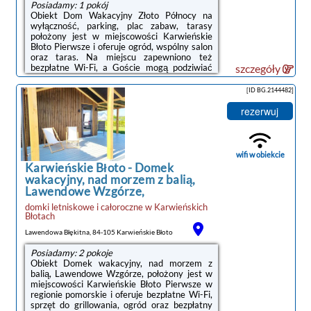
Posiadamy: 1 pokój
Obiekt Dom Wakacyjny Złoto Północy na
wyłączność, parking, plac zabaw, tarasy
położony jest w miejscowości Karwieńskie
Błoto Pierwsze i oferuje ogród, wspólny salon
oraz taras. Na miejscu zapewniono też
bezpłatne Wi-Fi, a Goście mogą podziwiać
szczegóły
widok na ogród. Na miejscu zapewniono
balkon, tarczę do gry w rzutki oraz bezpłatny
[ID BG.2144482]
prywatny parking.Oferta domu wakacyjnego
obejmuje kilka sypialni (4), salon, aneks
rezerwuj
kuchenny z pełnym wyposażeniem, w tym
lodówką i ekspresem do kawy, a także kilka
łazienek (2) z bidetem oraz prysznicem. W
domu wakacyjnym zapewniono ręczniki i ...
wifi w obiekcie
Karwieńskie Błoto
-
Domek
wakacyjny, nad morzem z balią,
Lawendowe Wzgórze,
domki letniskowe i całoroczne
w
Karwieńskich
noclegi Karwieńskie
Błotach
Błoto
Lawendowa Błękitna, 84-105 Karwieńskie Błoto
Posiadamy: 2 pokoje
Obiekt Domek wakacyjny, nad morzem z
balią, Lawendowe Wzgórze, położony jest w
miejscowości Karwieńskie Błoto Pierwsze w
regionie pomorskie i oferuje bezpłatne Wi-Fi,
sprzęt do grillowania, ogród oraz bezpłatny