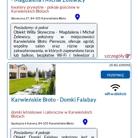
kwatery prywatne - pokoje gościnne
w
Karwieńskich Błotach
Słoneczna 27, 84-105 Karwieńskie Błoto
Posiadamy: 6 pokoi
Obiekt Willa Słoneczna - Magdalena i Michał
Żelewscy, położony w miejscowości
Karwieńskie Błoto Pierwsze, oferuje ogród,
wspólny salon oraz różne opcje
zakwaterowania, w których zapewniono taras
lub balkon, bezpłatne Wi-Fi i telewizor z
szczegóły
płaskim ekranem. Na terenie obiektu
dostępny jest prywatny parking.Do
[ID BG.6339293]
dyspozycji Gości jest w pełni wyposażona
prywatna łazienka z prysznicem i suszarką do
rezerwuj
włosów.Obiekt Willa Słoneczna - Magdalena i
Michał Żelewscy oferuje plac
zabaw.Odległość ważnych miejsc od obiektu:
Port Gdynia – 44 km, Dworzec kolejowy – 46
wifi w obiekcie
km. Lotnisko Lotnisko ...
Karwieńskie Błoto
-
Domki Falabay
domki letniskowe i całoroczne
w
Karwieńskich
Błotach
Spokojna 6 Karwia, 84-105 Karwieńskie Błoto
Posiadamy: 4 pokoje
Obiekt Domki Falabay położony jest w