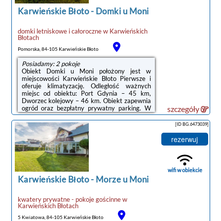
Karwieńskie Błoto
-
Domki u Moni
domki letniskowe i całoroczne
w
Karwieńskich
Błotach
Pomorska, 84-105 Karwieńskie Błoto
Posiadamy: 2 pokoje
Obiekt Domki u Moni położony jest w
miejscowości Karwieńskie Błoto Pierwsze i
oferuje klimatyzację. Odległość ważnych
miejsc od obiektu: Port Gdynia – 45 km,
Dworzec kolejowy – 46 km. Obiekt zapewnia
ogród oraz bezpłatny prywatny parking. W
szczegóły
okolicy w odległości 2,4 km znajduje się Plaża
w Karwi.W domu wakacyjnym zapewniono
[ID BG.6473039]
taras, kilka sypialni (2), salon z telewizorem z
płaskim ekranem, aneks kuchenny ze
rezerwuj
standardowym wyposażeniem, takim jak
lodówka i płyta kuchenna, a także łazienkę (1)
z prysznicem. Goście mogą podziwiać widok
na ogród.Na terenie obiektu Domki u ...
wifi w obiekcie
Karwieńskie Błoto
-
Morze u Moni
kwatery prywatne - pokoje gościnne
w
Karwieńskich Błotach
5 Kwiatowa, 84-105 Karwieńskie Błoto