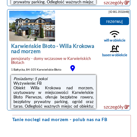
prywatny parking. Odległość ważnych miejsc
szczegóły
od obiektu: Plaża w Karwi – 2,2 km.Każda
opcja zakwaterowania ma taras i
[ID BG.3532648]
wyposażona jest w telewizor z płaskim
ekranem oraz pralkę. We wszystkich opcjach
rezerwuj
znajduje się aneks kuchenny z pełnym
wyposażeniem, w tym lodówką, jak również
część wypoczynkowa z rozkładaną sofą oraz
prywatna łazienka z prysznicem i suszarką ...
wifi w obiekcie
Karwieńskie Błoto
-
Willa Krokowa
nad morzem
basen w obiekcie
pensjonaty - domy wczasowe
w
Karwieńskich
Błotach
1 Bałtycka, 84-105 Karwieńskie Błoto
Posiadamy: 5 pokoi
Wyżywienie: FB
Obiekt Willa Krokowa nad morzem,
usytuowany w miejscowości Karwieńskie
Błoto Pierwsze, oferuje bezpłatne rowery,
bezpłatny prywatny parking, ogród oraz
taras. Odległość ważnych miejsc od obiektu:
szczegóły
Dworzec kolejowy – 45 km. Do dyspozycji
Gości przygotowano takie udogodnienia, jak
Tanie noclegi
nad morzem - polub nas na FB
restauracja, wspólna kuchnia, bezpłatny
transfer lotniskowy oraz bezpłatne Wi-Fi we
wszystkich pomieszczeniach. Obiekt
zapewnia bar.W każdym pokoju w obiekcie