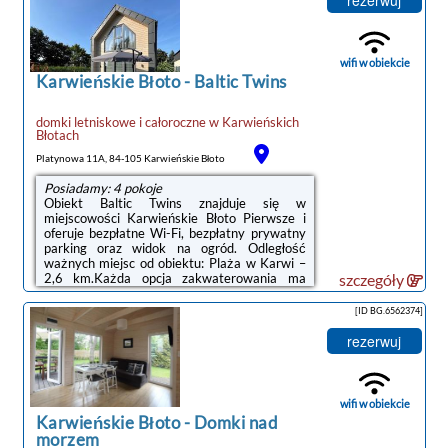
szafa, telewizor z płaskim ekranem oraz
prywatna łazienka. Pościel i ręczniki są
zapewnione. We wszystkich pokojach w
obiekcie zapewniono prywatną łazienkę z
wifi w obiekcie
prysznicem i suszarką do włosów, ...
Karwieńskie Błoto
-
Baltic Twins
domki letniskowe i całoroczne
w
Karwieńskich
Błotach
Platynowa 11A, 84-105 Karwieńskie Błoto
Posiadamy: 4 pokoje
Obiekt Baltic Twins znajduje się w
miejscowości Karwieńskie Błoto Pierwsze i
oferuje bezpłatne Wi-Fi, bezpłatny prywatny
parking oraz widok na ogród. Odległość
ważnych miejsc od obiektu: Plaża w Karwi –
2,6 km.Każda opcja zakwaterowania ma
szczegóły
taras i wyposażona jest w telewizor z płaskim
ekranem oraz pralkę. We wszystkich opcjach
[ID BG.6562374]
znajduje się aneks kuchenny z pełnym
wyposażeniem, w tym lodówką, jak również
rezerwuj
część wypoczynkowa z rozkładaną sofą oraz
prywatna łazienka z prysznicem i suszarką do
włosów. Wyposażenie obejmuje również
zmywarkę, piekarnik, płytę kuchenną, ...
wifi w obiekcie
Karwieńskie Błoto
-
Domki nad
morzem