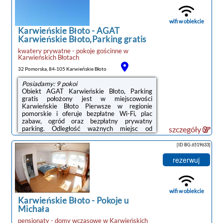
jest także telewizor z płaskim ekranem oraz
balkon z widokiem na ogród.Na miejscu
dostępny jest wspólny salon, ...
wifi w obiekcie
Karwieńskie Błoto
-
AGAT
Karwieńskie Błoto,Parking gratis
kwatery prywatne - pokoje gościnne
w
Karwieńskich Błotach
32 Pomorska, 84-105 Karwieńskie Błoto
Posiadamy: 9 pokoi
Obiekt AGAT Karwieńskie Błoto, Parking
gratis położony jest w miejscowości
Karwieńskie Błoto Pierwsze w regionie
pomorskie i oferuje bezpłatne Wi-Fi, plac
zabaw, ogród oraz bezpłatny prywatny
parking. Odległość ważnych miejsc od
szczegóły
obiektu: Plaża w Karwi – 2,5
km.Wyposażenie obejmuje także lodówkę i
[ID BG.6519633]
czajnik.Na miejscu dostępny jest taras i
sprzęt do grillowania, a w okolicy panują
rezerwuj
doskonałe warunki do uprawiania jazdy na
rowerze.Odległość ważnych miejsc od
obiektu: Dworzec kolejowy – 44 km, Port
Gdynia – 45 km. Lotnisko Lotnisko Gdańsk-
wifi w obiekcie
Rębiechowo znajduje się 68 ...
Karwieńskie Błoto
-
Pokoje u
Michała
pensjonaty - domy wczasowe
w
Karwieńskich