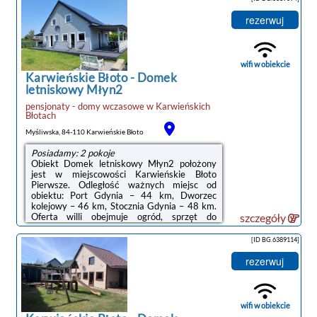
znajduje się też aneks kuchenny z lodówką i
zmywarką oraz prywatna łazienka z
rezerwuj
prysznicem. Wyposażenie obejmuje także
mikrofalówkę, płytę kuchenną i
czajnik.Odległość ważnych miejsc od obiektu:
Stocznia Gdynia – 47 km, Dworzec PKP
wifi w obiekcie
Gdynia ...
Karwieńskie Błoto
-
Domek
letniskowy Młyn2
pensjonaty - domy wczasowe
w
Karwieńskich
Błotach
noclegi Karwieńskie
Myśliwska, 84-110 Karwieńskie Błoto
Błoto
Posiadamy: 2 pokoje
Obiekt Domek letniskowy Młyn2 położony
jest w miejscowości Karwieńskie Błoto
Pierwsze. Odległość ważnych miejsc od
obiektu: Port Gdynia – 44 km, Dworzec
kolejowy – 46 km, Stocznia Gdynia – 48 km.
Oferta willi obejmuje ogród, sprzęt do
szczegóły
grillowania, bezpłatne Wi-Fi oraz bezpłatny
prywatny parking.W willi zapewniono taras,
[ID BG.6389114]
kilka sypialni (3), salon z telewizorem z
płaskim ekranem, kuchnię ze standardowym
rezerwuj
wyposażeniem, takim jak lodówka i
zmywarka, a także kilka łazienek (2) z
prysznicem. Goście mogą podziwiać widok na
ogród.Obiekt dysponuje placem zabaw. Na
wifi w obiekcie
miejscu dostępny ...