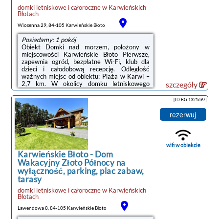
domki letniskowe i całoroczne
w
Karwieńskich
Błotach
Wiosenna 29, 84-105 Karwieńskie Błoto
Posiadamy: 1 pokój
Obiekt Domki nad morzem, położony w
miejscowości Karwieńskie Błoto Pierwsze,
zapewnia ogród, bezpłatne Wi-Fi, klub dla
dzieci i całodobową recepcję. Odległość
ważnych miejsc od obiektu: Plaża w Karwi –
2,7 km. W okolicy domku letniskowego
szczegóły
panują doskonałe warunki do uprawiania
trekkingu i jazdy na rowerze, dostępny jest
[ID BG.1321697]
także bezpłatny prywatny parking.W domku
letniskowym zapewniono taras, kilka sypialni
rezerwuj
(2), salon z telewizorem z płaskim ekranem,
kuchnię ze standardowym wyposażeniem,
takim jak lodówka i zmywarka, a także
łazienkę (1) z prysznicem. Goście mogą
wifi w obiekcie
podziwiać ...
Karwieńskie Błoto
-
Dom
Wakacyjny Złoto Północy na
wyłączność, parking, plac zabaw,
tarasy
domki letniskowe i całoroczne
w
Karwieńskich
Błotach
Lawendowa 8, 84-105 Karwieńskie Błoto