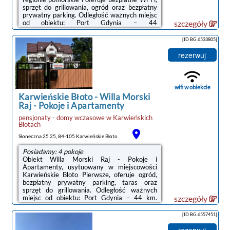
sprzęt do grillowania, ogród oraz bezpłatny
prywatny parking. Odległość ważnych miejsc
od obiektu: Port Gdynia – 44
szczegóły
km.Wyposażenie obejmuje także lodówkę,
płytę kuchenną i czajnik.Na terenie obiektu
[ID BG.6533805]
Pokoje Gościnne Amir znajduje się
taras.Odległość ważnych miejsc od obiektu:
rezerwuj
Dworzec kolejowy – 46 km, Stocznia Gdynia
– 47 km. Lotnisko Lotnisko Gdańsk-
Rębiechowo znajduje się 67 km od
obiektu.Doba hotelowa od godziny 14:00 do
wifi w obiekcie
10:00.Prosimy ...
Karwieńskie Błoto
-
Willa Morski
Raj - Pokoje i Apartamenty
pensjonaty - domy wczasowe
w
Karwieńskich
Błotach
Słoneczna 25 25, 84-105 Karwieńskie Błoto
Posiadamy: 4 pokoje
Obiekt Willa Morski Raj - Pokoje i
Apartamenty, usytuowany w miejscowości
Karwieńskie Błoto Pierwsze, oferuje ogród,
bezpłatny prywatny parking, taras oraz
sprzęt do grillowania. Odległość ważnych
miejsc od obiektu: Port Gdynia – 44 km.
szczegóły
Oferta obiektu obejmuje wspólną kuchnię
oraz plac zabaw. Goście mogą podziwiać
[ID BG.6557451]
widok na ogród.W każdej opcji
zakwaterowania w obiekcie znajduje się
rezerwuj