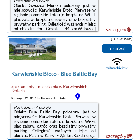
Posiadamy: 8 pokoi
Obiekt Gwiazda Morska położony jest w
miejscowości Karwieńskie Błoto Pierwsze w
regionie pomorskie i oferuje bezpłatne Wi-Fi,
plac zabaw, bezpłatne rowery oraz bezpłatny
prywatny parking. Odległość ważnych miejsc
od obiektu: Port Gdynia – 44 km.W każdej
szczegóły
opcji zakwaterowania znajduje się aneks
kuchenny z pełnym wyposażeniem i stołem, a
[ID BG.6445105]
także prywatna łazienka z prysznicem oraz
suszarką do włosów. Wyposażenie obejmuje
rezerwuj
również telewizor z płaskim ekranem.
Wyposażenie obejmuje również lodówkę,
płytę kuchenną i czajnik.Obiekt dysponuje
tarasem.Na miejscu dostępny ...
wifi w obiekcie
Karwieńskie Błoto
-
Blue Baltic Bay
apartamenty - mieszkania
w
Karwieńskich
Błotach
Spokojna 21, 84-105 Karwieńskie Błoto
Posiadamy: 4 pokoje
Obiekt Blue Baltic Bay położony jest w
miejscowości Karwieńskie Błoto Pierwsze w
regionie pomorskie i oferuje bezpłatne Wi-Fi,
plac zabaw, ogród oraz bezpłatny prywatny
parking. Odległość ważnych miejsc od
obiektu: Plaża w Karwi – 2,5 km.Każda opcja
szczegóły
zakwaterowania ma taras i wyposażona jest