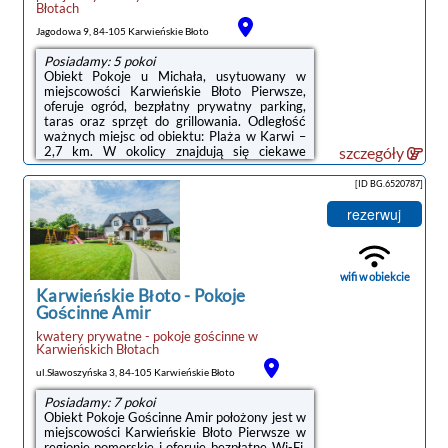
Błotach
Jagodowa 9, 84-105 Karwieńskie Błoto
Posiadamy: 5 pokoi
Obiekt Pokoje u Michała, usytuowany w
miejscowości Karwieńskie Błoto Pierwsze,
oferuje ogród, bezpłatny prywatny parking,
taras oraz sprzęt do grillowania. Odległość
ważnych miejsc od obiektu: Plaża w Karwi –
2,7 km. W okolicy znajdują się ciekawe
szczegóły
miejsca takie jak: Dworzec kolejowy ( 47 km),
Stocznia Gdynia ( 48 km), Dworzec PKP
[ID BG.6520787]
Gdynia Główna ( 48 km). Obiekt jest
idealnym wyborem dla niepalących.
rezerwuj
Odległość ważnych miejsc od obiektu: Port
Gdynia – 45 km.W każdej opcji
zakwaterowania w obiekcie znajduje się
szafa, telewizor z płaskim ekranem oraz
wifi w obiekcie
prywatna łazienka. ...
Karwieńskie Błoto
-
Pokoje
Gościnne Amir
kwatery prywatne - pokoje gościnne
w
Karwieńskich Błotach
ul.Sławoszyńska 3, 84-105 Karwieńskie Błoto
Posiadamy: 7 pokoi
Obiekt Pokoje Gościnne Amir położony jest w
miejscowości Karwieńskie Błoto Pierwsze w
regionie pomorskie i oferuje bezpłatne Wi-Fi,