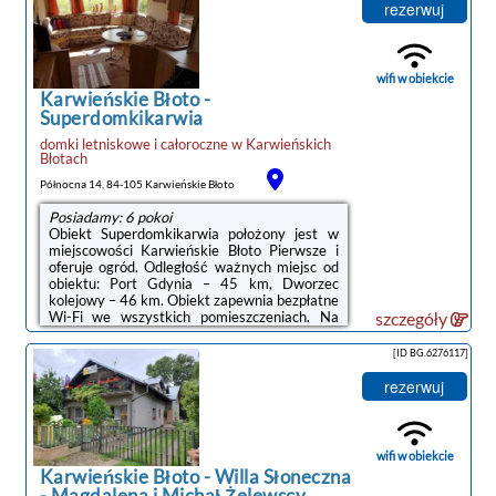
wakacyjnym zapewniono kilka sypialni (2),
rezerwuj
salon, kuchnię z pełnym wyposażeniem i
jadalnią, a także łazienkę (1) z prysznicem.Na
terenie obiektu Beautiful Home In
Karwienskie Blota znajduje się taras
wifi w obiekcie
słoneczny.Odległość ...
Karwieńskie Błoto
-
Superdomkikarwia
domki letniskowe i całoroczne
w
Karwieńskich
Błotach
Północna 14, 84-105 Karwieńskie Błoto
Posiadamy: 6 pokoi
Obiekt Superdomkikarwia położony jest w
miejscowości Karwieńskie Błoto Pierwsze i
oferuje ogród. Odległość ważnych miejsc od
obiektu: Port Gdynia – 45 km, Dworzec
kolejowy – 46 km. Obiekt zapewnia bezpłatne
Wi-Fi we wszystkich pomieszczeniach. Na
szczegóły
terenie obiektu dostępny jest też prywatny
parking.W obiekcie zapewniono część
[ID BG.6276117]
wypoczynkową z telewizorem z płaskim
ekranem, kuchnię z pełnym wyposażeniem, w
rezerwuj
tym lodówką i płytą kuchenną, a także
prywatną łazienkę z prysznicem. Do
dyspozycji Gości jest też taras, a z okien
roztacza się widok na ogród.Odległość
wifi w obiekcie
ważnych ...
Karwieńskie Błoto
-
Willa Słoneczna
- Magdalena i Michał Żelewscy