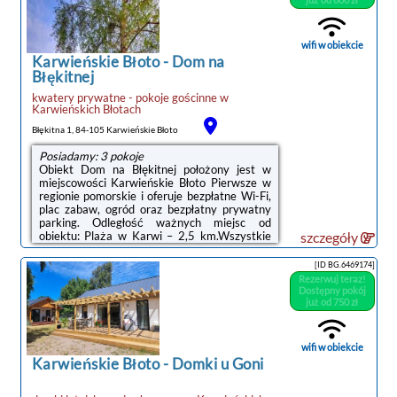
wifi w obiekcie
Karwieńskie Błoto
-
Dom na
Błękitnej
kwatery prywatne - pokoje gościnne
w
Karwieńskich Błotach
Błękitna 1, 84-105 Karwieńskie Błoto
Posiadamy: 3 pokoje
Obiekt Dom na Błękitnej położony jest w
miejscowości Karwieńskie Błoto Pierwsze w
regionie pomorskie i oferuje bezpłatne Wi-Fi,
plac zabaw, ogród oraz bezpłatny prywatny
parking. Odległość ważnych miejsc od
obiektu: Plaża w Karwi – 2,5 km.Wszystkie
szczegóły
opcje zakwaterowania wyposażone są w
noclegi Karwieńskie
telewizor z płaskim ekranem i mają balkon, a
[ID BG.6469174]
Błoto
także prywatną łazienkę z prysznicem oraz
Rezerwuj teraz!
suszarką do włosów. Wyposażenie obejmuje
Dostępny pokój
również lodówkę, płytę kuchenną i czajnik.Na
już od 750 zł
terenie obiektu Dom na Błękitnej dostępny
jest taras i sprzęt do grillowania.Odległość
ważnych miejsc ...
wifi w obiekcie
Karwieńskie Błoto
-
Domki u Goni