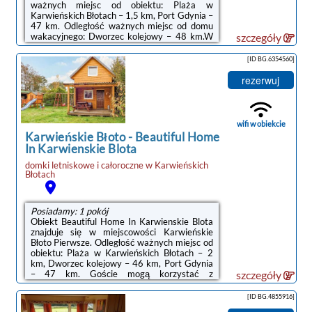
ważnych miejsc od obiektu: Plaża w
Karwieńskich Błotach – 1,5 km, Port Gdynia –
47 km. Odległość ważnych miejsc od domu
wakacyjnego: Dworzec kolejowy – 48 km.W
szczegóły
domu wakacyjnym zapewniono kilka sypialni
(6), kilka łazienek (4), pościel, ręczniki,
[ID BG.6354560]
jadalnię oraz kuchnię z pełnym
wyposażeniem. Do dyspozycji Gości jest
rezerwuj
także telewizor z dostępem do kanałów
kablowych oraz taras z widokiem na
ogród.Obiekt Seaside Villa with Sauna oferuje
saunę.Lotnisko Lotnisko Gdańsk-Rębiechowo
wifi w obiekcie
znajduje się ...
Karwieńskie Błoto
-
Beautiful Home
In Karwienskie Blota
domki letniskowe i całoroczne
w
Karwieńskich
Błotach
Posiadamy: 1 pokój
Obiekt Beautiful Home In Karwienskie Blota
znajduje się w miejscowości Karwieńskie
Błoto Pierwsze. Odległość ważnych miejsc od
obiektu: Plaża w Karwieńskich Błotach – 2
km, Dworzec kolejowy – 46 km, Port Gdynia
– 47 km. Goście mogą korzystać z
szczegóły
bezpłatnego WiFi we wszystkich
pomieszczeniach. Na terenie obiektu znajduje
[ID BG.4855916]
się też prywatny parking.W domu