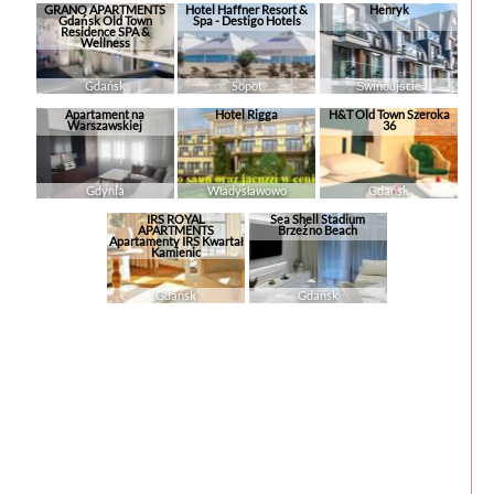
GRANO APARTMENTS
Hotel Haffner Resort &
Henryk
Gdańsk Old Town
Spa - Destigo Hotels
Residence SPA &
Wellness
Gdańsk
Sopot
Świnoujście
Apartament na
Hotel Rigga
H&T Old Town Szeroka
Warszawskiej
36
Gdynia
Władysławowo
Gdańsk
IRS ROYAL
Sea Shell Stadium
APARTMENTS
Brzeźno Beach
Apartamenty IRS Kwartał
Kamienic
Gdańsk
Gdańsk