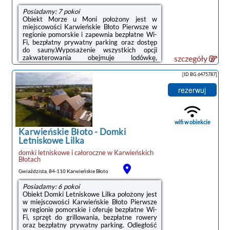
Posiadamy: 7 pokoi
Obiekt Morze u Moni położony jest w
miejscowości Karwieńskie Błoto Pierwsze w
regionie pomorskie i zapewnia bezpłatne Wi-
Fi, bezpłatny prywatny parking oraz dostęp
do sauny.Wyposażenie wszystkich opcji
zakwaterowania obejmuje lodówkę,
szczegóły
mikrofalówkę, ekspres do kawy, płytę
kuchenną i czajnik.Na miejscu serwowane jest
[ID BG.6475787]
śniadanie kontynentalne.Podczas pobytu
Goście mogą odprężyć się w
rezerwuj
ogrodzie.Odległość ważnych miejsc od
obiektu: Plaża w Karwi – 2,6 km, Port Gdynia
– 45 km. Lotnisko Lotnisko Gdańsk-
Rębiechowo znajduje się 68 km od
wifi w obiekcie
obiektu.Doba hotelowa od godziny 15:00 ...
Karwieńskie Błoto
-
Domki
Letniskowe Lilka
domki letniskowe i całoroczne
w
Karwieńskich
Błotach
Gwiaździsta, 84-110 Karwieńskie Błoto
Posiadamy: 6 pokoi
Obiekt Domki Letniskowe Lilka położony jest
w miejscowości Karwieńskie Błoto Pierwsze
w regionie pomorskie i oferuje bezpłatne Wi-
Fi, sprzęt do grillowania, bezpłatne rowery
oraz bezpłatny prywatny parking. Odległość