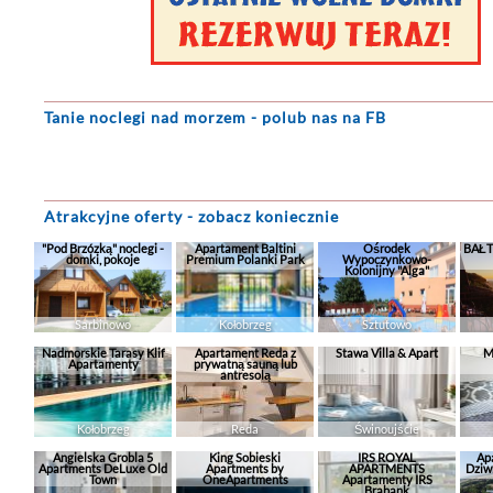
Tanie noclegi
nad morzem - polub nas na FB
Atrakcyjne oferty - zobacz koniecznie
"Pod Brzózką" noclegi -
Apartament Baltini
Ośrodek
BAŁT
domki, pokoje
Premium Polanki Park
Wypoczynkowo-
Kolonijny "Alga"
Sarbinowo
Kołobrzeg
Sztutowo
Nadmorskie Tarasy Klif
Apartament Reda z
Stawa Villa & Apart
M
Apartamenty
prywatną sauną lub
antresolą
Kołobrzeg
Reda
Świnoujście
Angielska Grobla 5
King Sobieski
IRS ROYAL
Ap
Apartments DeLuxe Old
Apartments by
APARTMENTS
Dziw
Town
OneApartments
Apartamenty IRS
Brabank