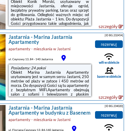
Obiekt Konik Morski, usytuowany w
miejscowości Jastarnia, oferuje ogród,
bezpłatny prywatny parking, taras oraz sprzęt
do grillowania. Odległość ważnych miejsc od
obiektu: Plaża Jastarnia – 1 km. Do dyspozycji
Gości przygotowano takie udogodnienia, jak
szczegóły
wspólna kuchnia, całodobowa recepcja oraz
bezpłatne Wi-Fi we wszystkich
[ID BG.232454]
Jastarnia
-
Marina Jastarnia
pomieszczeniach. Każdą opcję
zakwaterowania wyposażono w telewizor z
Apartamenty
rezerwuj
płaskim ekranem z dostępem do kanałów
apartamenty - mieszkania
w
Jastarni
satelitarnych.W każdej opcji zakwaterowania
znajduje się ekspres do kawy oraz prywatna
łazienka z prysznicem i bezpłatnym zestawem
ul. Ceynowy 13, 84 - 140 Jastarnia
kosmetyków, ...
wifi w obiekcie
Posiadamy: 24 pokoi
Obiekt Marina Jastarnia Apartamenty
usytuowany jest w samym sercu Jastarni, 250
basen w obiekcie
metrów od plaży w zatoce i 450 metrów od
morza. Do dyspozycji Gości są tu apartamenty
z bezpłatnym WiFi.Apartamenty obejmują
salon z sofami i telewizorem z płaskim
szczegóły
ekranem. Goście mogą przygotowywać posiłki
w aneksie kuchennym z kuchenką, przyborami
[ID BG.234020]
Jastarnia
-
Marina Jastarnia
kuchennymi i czajnikiem. Z okien roztacza się
widok na zatokę i port.Na terenie kompleksu
Apartamenty w budynku z Basenem
rezerwuj
znajduje się prywatny basen, z którego można
apartamenty - mieszkania
w
Jastarni
korzystać bezpłatnie.Obiekt usytuowany jest
200 metrów od centrum miasta i 100 metrów
od portu. Na każdy apartament ...
ul. Floriana Ceynowy 13, 84-140 Jastarnia