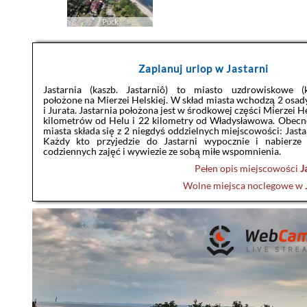
Puck
Zaplanuj urlop w Jastarni
Jastarnia (kaszb. Jastarniô) to miasto uzdrowiskowe (ką
położone na Mierzei Helskiej. W skład miasta wchodzą 2 osad
i Jurata. Jastarnia położona jest w środkowej części Mierzei He
kilometrów od Helu i 22 kilometry od Władysławowa. Obec
miasta składa się z 2 niegdyś oddzielnych miejscowości: Jasta
Każdy kto przyjedzie do Jastarni wypocznie i nabierze 
codziennych zajęć i wywiezie ze sobą miłe wspomnienia.
Pełen opis miejscowości
J
Wolne miejsca noclegowe w