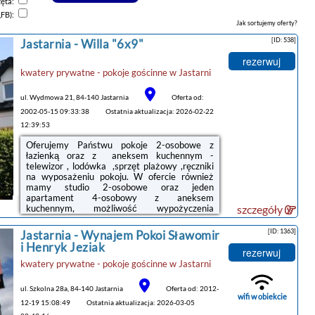
zęta:
,FB):
Jak sortujemy oferty?
[ID: 538]
Jastarnia -
Willa "6x9"
rezerwuj
kwatery prywatne - pokoje gościnne
w
Jastarni
ul. Wydmowa 21, 84-140 Jastarnia
Oferta od:
2002-05-15 09:33:38
Ostatnia aktualizacja: 2026-02-22
12:39:53
Oferujemy Państwu pokoje 2-osobowe z
łazienką oraz z aneksem kuchennym -
telewizor , lodówka ,sprzęt plażowy ,ręczniki
na wyposażeniu pokoju. W ofercie również
mamy studio 2-osobowe oraz jeden
apartament 4-osobowy z aneksem
kuchennym, możliwość wypożyczenia
szczegóły
rowerów oraz łóżeczka dziecięcego. Obiekt
położony blisko przejścia do morza,
[ID: 1363]
Jastarnia -
Wynajem Pokoi Sławomir
i Henryk Jeziak
rezerwuj
kwatery prywatne - pokoje gościnne
w
Jastarni
ul. Szkolna 28a, 84-140 Jastarnia
Oferta od: 2012-
wifi w obiekcie
12-19 15:08:49
Ostatnia aktualizacja: 2026-03-05