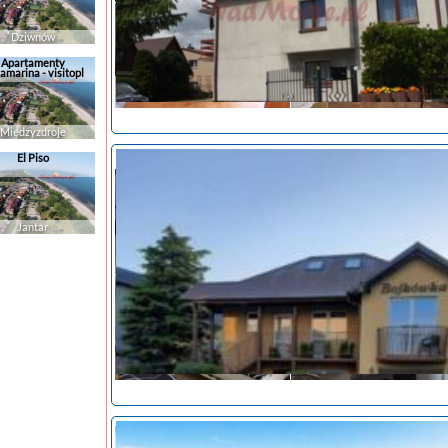
Dziwnów
Apartamenty
amarina - visitopl
Międzyzdroje
El Piso
noclegi Jastarnia
tanie noclegi
Jantar