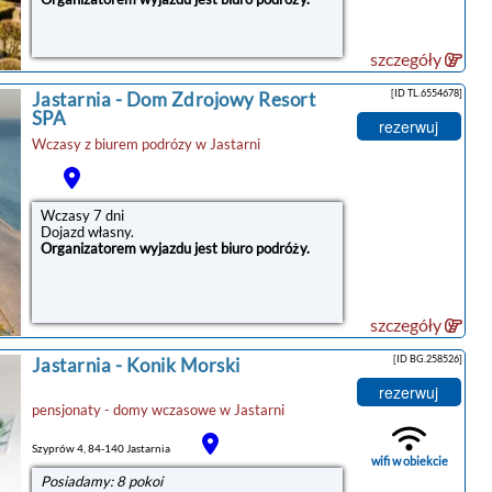
szczegóły
[ID TL.6554678]
Jastarnia
-
Dom Zdrojowy Resort
SPA
rezerwuj
Wczasy z biurem podrózy w
Jastarni
Wczasy 7 dni
Dojazd własny.
Organizatorem wyjazdu jest biuro podróży.
szczegóły
[ID BG.258526]
Jastarnia
-
Konik Morski
rezerwuj
pensjonaty - domy wczasowe
w
Jastarni
Szyprów 4, 84-140 Jastarnia
wifi w obiekcie
Posiadamy: 8 pokoi