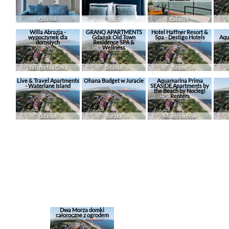
Gdańsk
Sopot
Gdańsk
Willa Abrazja -
GRANO APARTMENTS
Hotel Haffner Resort &
wypoczynek dla
Gdańsk Old Town
Spa - Destigo Hotels
Aqu
dorosłych
Residence SPA &
Wellness
Jastrzębia Góra
Gdańsk
Sopot
Live & Travel Apartments
Ohana Budget w Juracie
Aquamarina Prima
- Waterlane Island
SEASIDE Apartments by
the Beach by Noclegi
Renters
Gdańsk
Jurata
Międzyzdroje
Dwa Morza domki
całoroczne z ogrodem