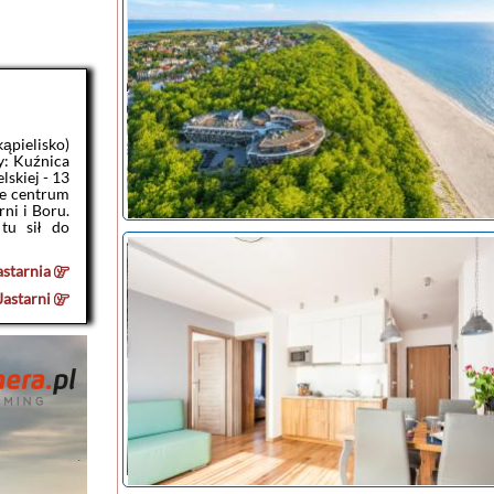
pielisko)
y: Kuźnica
lskiej - 13
ne centrum
rni i Boru.
noclegi Jastarnia
tu sił do
tanie noclegi
astarnia
Jastarni
noclegi Jastarnia