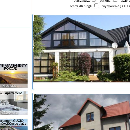
plac zabaw:
parking:
zwier
oferta dla singli:
wyżywienie (BB,HB
YK APARTAMENTY
i POKOJE
Niechorze
&S Apartament
noclegi Jastarnia
tanie noclegi
Świnoujście
artament GUCIO
nów 200m do plaży