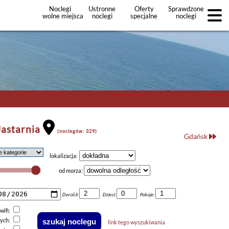
Noclegi
Ustronne
Oferty
Sprawdzone
wolne miejsca
noclegi
specjalne
noclegi
noclegów
+Dodaj
ofertę
Jastarnia
(noclegów: 329)
Gdańsk
lokalizacja:
od morza:
Dorośli:
Dzieci:
Pokoje:
wifi:
nych:
link tego wyszukiwania