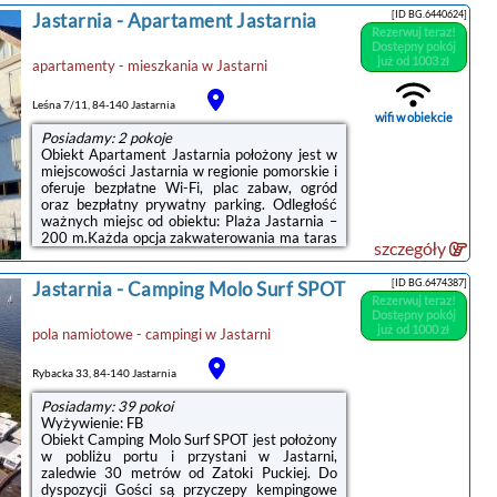
apartamenty dysponują balkonem lub tarasem
[ID BG.6440624]
Jastarnia
-
Apartament Jastarnia
oraz częścią wypoczynkową. Obejmują one
Rezerwuj teraz!
ponadto w pełni wyposażony aneks kuchenny
Dostępny pokój
ze zmywarką do naczyń i kuchenką
już od 1003 zł
apartamenty - mieszkania
w
Jastarni
mikrofalową oraz łazienkę z prysznicem i
suszarką do włosów.Obiekt Marina Plaza
Apartamenty Jastarnia udostępnia Gościom
Leśna 7/11, 84-140 Jastarnia
bezpłatny parking prywatny.Doba ...
wifi w obiekcie
Posiadamy: 2 pokoje
Obiekt Apartament Jastarnia położony jest w
miejscowości Jastarnia w regionie pomorskie i
oferuje bezpłatne Wi-Fi, plac zabaw, ogród
oraz bezpłatny prywatny parking. Odległość
ważnych miejsc od obiektu: Plaża Jastarnia –
200 m.Każda opcja zakwaterowania ma taras
szczegóły
i wyposażona jest w telewizor z płaskim
ekranem oraz pralkę. We wszystkich opcjach
[ID BG.6474387]
Jastarnia
-
Camping Molo Surf SPOT
znajduje się kuchnia z pełnym wyposażeniem,
Rezerwuj teraz!
w tym lodówką, jak również część
Dostępny pokój
wypoczynkowa z rozkładaną sofą oraz
już od 1000 zł
pola namiotowe - campingi
w
Jastarni
prywatna łazienka z prysznicem i bezpłatnym
zestawem kosmetyków. Wyposażenie
obejmuje także zmywarkę, płytę ...
Rybacka 33, 84-140 Jastarnia
Posiadamy: 39 pokoi
Wyżywienie: FB
Obiekt Camping Molo Surf SPOT jest położony
w pobliżu portu i przystani w Jastarni,
zaledwie 30 metrów od Zatoki Puckiej. Do
dyspozycji Gości są przyczepy kempingowe