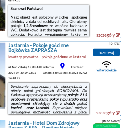
08:49:16
Szanowni Państwo!
Nasz obiekt jest położony w cichej i spokojnej
dzielnicy z dala od ruchliwych ulic. Oferujemy
pokoje 1,2,3-osobowe
ze wspólną łazienką z
WC. Dodatkowo jest dostępna również sama
ubikacja. Ponadto wynajmujemy także w
szczegóły
sezonie
domek 7-osobowy
, 2-pokojowy z
wyposażoną kuchnią i łazienką (WC, kabina
[ID: 4761]
Jastarnia -
Pokoje gościnne
prysznicowa).
Bojkówka ZAPRASZA
rezerwuj
Dla naszych Gości udostępniamy także
kwatery prywatne - pokoje gościnne
w
Jastarni
parking i miejsce do grillowania
. Teren posesji
jest ogrodzony.
ul. Nad Zatoką 15, 84-140 Jastarnia
Oferta od:
wifi w obiekcie
Ceny 40 zł/osobę/dobę - dzieci do lat 7: 50%
2024-04-30 19:22:18
Ostatnia aktualizacja: 2025-02-02
ceny
.
14:48:27
Serdecznie zapraszamy!
Serdecznie zapraszamy do skorzystania z
oferty pokoi gościnnych BOJKÓWKA. Do
Państwa dyspozycji przekazujemy
pokoje 2 i 3
osobowe z łazienkami, pokój typu studio oraz
apartament składający sie z dwóch pokoi,
kuchni oraz łazienki.
Zapewniami miejsce
parkingowe, możliwość korzystania z placu
szczegóły
zabaw oraz grilla. Bliskość Zatoki Puckiej,
dająca naszym Gością przepiekne widoki
[ID BG.269860]
Jastarnia
-
Hotel Dom Zdrojowy
bezpośrednio z pokoju, w tym również na Port
Rezerwuj teraz!
Resort & SPA - Destigo Hotels