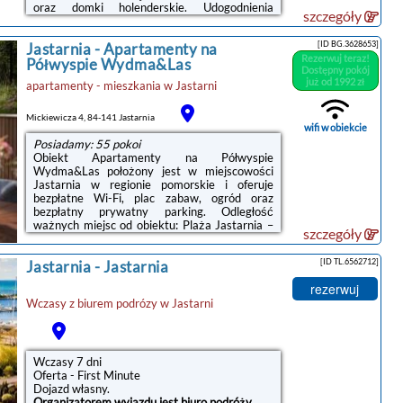
oraz domki holenderskie. Udogodnienia
szczegóły
obejmują strefę relaksacyjną z wygodnymi
poduchami i sprzętem do grillowania, a także
[ID BG.3628653]
Jastarnia
-
Apartamenty na
kort tenisowy oraz boisko do gry w siatkówkę i
Rezerwuj teraz!
koszykówkę.Przyczepy kempingowe i domki
Półwyspie Wydma&Las
Dostępny pokój
holenderskie mieszczą część wypoczynkową z
już od 1992 zł
apartamenty - mieszkania
w
Jastarni
telewizorem oraz w pełni wyposażony aneks
kuchenny z lodówką i przyborami kuchennymi.
Na miejscu działa bar, restauracja i sklepy.
Mickiewicza 4, 84-141 Jastarnia
Goście mogą wybierać spośród ...
wifi w obiekcie
Posiadamy: 55 pokoi
Obiekt Apartamenty na Półwyspie
Wydma&Las położony jest w miejscowości
Jastarnia w regionie pomorskie i oferuje
bezpłatne Wi-Fi, plac zabaw, ogród oraz
bezpłatny prywatny parking. Odległość
ważnych miejsc od obiektu: Plaża Jastarnia –
szczegóły
600 m.W każdej opcji zakwaterowania
znajduje się aneks kuchenny z pełnym
[ID TL.6562712]
Jastarnia
-
Jastarnia
wyposażeniem i stołem, a także prywatna
łazienka z prysznicem, bezpłatnym zestawem
rezerwuj
kosmetyków oraz suszarką do włosów.
Wczasy z biurem podrózy w
Jastarni
Wyposażenie obejmuje również telewizor z
płaskim ekranem z dostępem do kanałów
kablowych. Wyposażenie obejmuje również
lodówkę, zmywarkę, ...
Wczasy 7 dni
Oferta - First Minute
Dojazd własny.
Organizatorem wyjazdu jest biuro podróży.