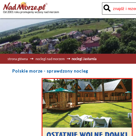
Od 2001 roku promujemy wczasy nad morzem
strona główna
noclegi nad morzem
noclegi Jastarnia
Polskie morze
- sprawdzony nocleg