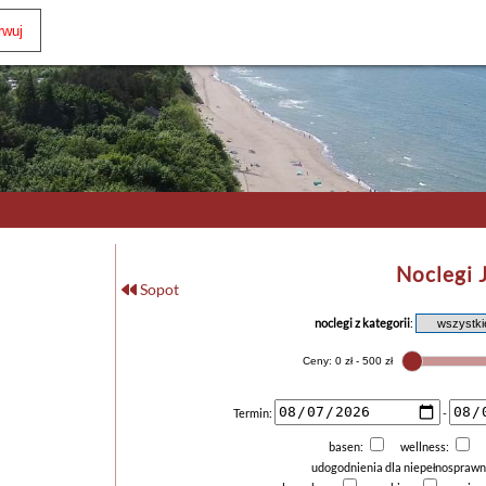
Noclegi 
Sopot
noclegi z kategorii
:
Termin:
-
basen:
wellness:
udogodnienia dla niepełnospraw