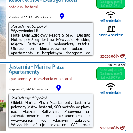
Rybacki stanowią dodatkowe atuty obietu.
Dostępny pokój
Nieopodal umiejscowione jest także molo
już od 2106 zł
hotele
w
Jastarni
spacerowe będące jedną z głównych atrakcji
miasta.
Kościuszki 2A, 84-140 Jastarnia
wifi w obiekcie
Posiadamy: 95 pokoi
ZAPRASZAMY!
Wyżywienie: FB
Hotel Dom Zdrojowy Resort & SPA - Destigo
basen w obiekcie
Hotels położony jest na Półwyspie Helskim,
między Bałtykiem i malowniczą zatoką.
Oferuje on klimatyzowane pokoje i
apartamenty z bezpłatnym dostępem do
szczegóły
Internetu. Obiekt dysponuje prywatną plażą.W
budynku znajduje się centrum rekreacyjne z
[ID BG.6400856]
Jastarnia
-
Marina Plaza
basenem, saunami, wanną z hydromasażem,
Rezerwuj teraz!
łaźnią parową i siłownią. Wszystkie te
Apartamenty
Dostępny pokój
udogodnienia dostępne są
już od 1057 zł
apartamenty - mieszkania
w
Jastarni
bezpłatnie.Przestronne pokoje i apartamenty
zapewniają balkon. Każdy z nich wyposażony
został w telewizor z dostępem do kanałów
Szyprów 26, 84-140 Jastarnia
kablowych, sejf, czajnik elektryczny oraz
wifi w obiekcie
minibar. We wszystkich ...
Posiadamy: 13 pokoi
Obiekt Marina Plaza Apartamenty Jastarnia
położony jest w Jastarni, 600 metrów od plaży
nad Morzem Bałtyckim. Zapewnia on
zakwaterowanie w apartamentach z
wyżywieniem we własnym zakresie.
Wszystkie oferują bezpłatne WiFi oraz
szczegóły
telewizor z płaskim ekranem.Te nowoczesne