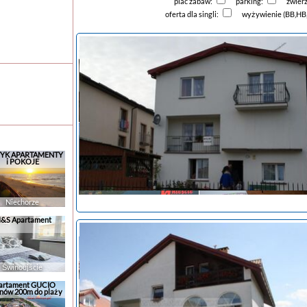
plac zabaw:
parking:
zwier
oferta dla singli:
wyżywienie (BB,HB
YK APARTAMENTY
i POKOJE
Niechorze
&S Apartament
noclegi Mielno
tanie noclegi
Świnoujście
artament GUCIO
nów 200m do plaży