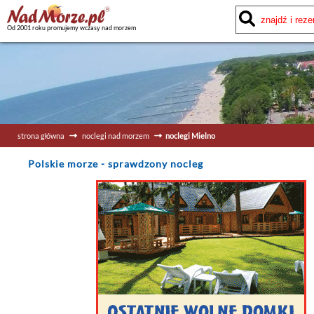
Od 2001 roku promujemy wczasy nad morzem
strona główna
noclegi nad morzem
noclegi Mielno
Polskie morze
- sprawdzony nocleg