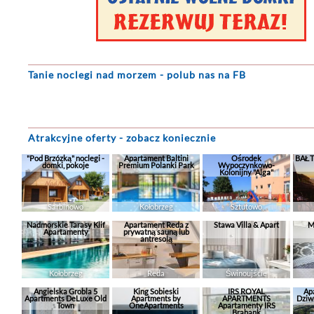
Tanie noclegi
nad morzem - polub nas na FB
Atrakcyjne oferty - zobacz koniecznie
"Pod Brzózką" noclegi -
Apartament Baltini
Ośrodek
BAŁT
domki, pokoje
Premium Polanki Park
Wypoczynkowo-
Kolonijny "Alga"
Sarbinowo
Kołobrzeg
Sztutowo
Nadmorskie Tarasy Klif
Apartament Reda z
Stawa Villa & Apart
M
Apartamenty
prywatną sauną lub
antresolą
Kołobrzeg
Reda
Świnoujście
Angielska Grobla 5
King Sobieski
IRS ROYAL
Ap
Apartments DeLuxe Old
Apartments by
APARTMENTS
Dziw
Town
OneApartments
Apartamenty IRS
Brabank