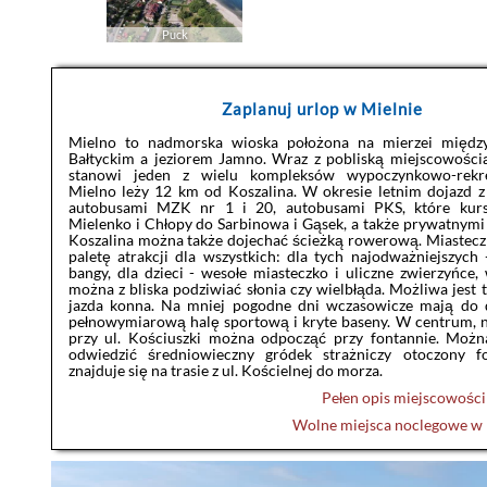
Puck
Zaplanuj urlop w Mielnie
Mielno to nadmorska wioska położona na mierzei międ
Bałtyckim a jeziorem Jamno. Wraz z pobliską miejscowości
stanowi jeden z wielu kompleksów wypoczynkowo-rekre
Mielno leży 12 km od Koszalina. W okresie letnim dojazd z
autobusami MZK nr 1 i 20, autobusami PKS, które kurs
Mielenko i Chłopy do Sarbinowa i Gąsek, a także prywatnymi
Koszalina można także dojechać ścieżką rowerową. Miastecz
paletę atrakcji dla wszystkich: dla tych najodważniejszych 
bangy, dla dzieci - wesołe miasteczko i uliczne zwierzyńce,
można z bliska podziwiać słonia czy wielbłąda. Możliwa jest 
jazda konna. Na mniej pogodne dni wczasowicze mają do d
pełnowymiarową halę sportową i kryte baseny. W centrum, 
przy ul. Kościuszki można odpocząć przy fontannie. Możn
odwiedzić średniowieczny gródek strażniczy otoczony fo
znajduje się na trasie z ul. Kościelnej do morza.
Pełen opis miejscowośc
Wolne miejsca noclegowe w