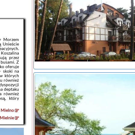
zy Morzem
ą Unieście
acyjnych.
 Koszalina
ują przez
noclegi Mielno
 busami. Z
tanie noclegi
ko oferuje
- skoki na
 w których
tu również
noclegi Mielno
yspozycji
tanie noclegi
na deptaku
a również
są, który
i
Mielno
Mielnie