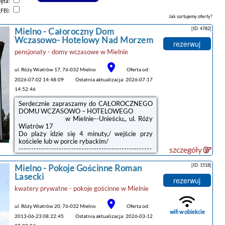
zęta:
,FB):
Jak sortujemy oferty?
[ID: 4782]
Mielno -
Całoroczny Dom
Wczasowo- Hotelowy Nad Morzem
rezerwuj
pensjonaty - domy wczasowe
w
Mielnie
ul. Róży Wiatrów 17, 76-032 Mielno
Oferta od:
2026-07-02 14:48:09
Ostatnia aktualizacja: 2026-07-17
14:52:46
Serdecznie zapraszamy do CAŁOROCZNEGO
DOMU WCZASOWO – HOTELOWEGO
w Mielnie--Unieściu,, ul. Róży
Wiatrów 17
Do plaży idzie się 4 minuty,/ wejście przy
kościele lub w porcie rybackim/
-----------------------------------------------------
szczegóły
--------------------------------------------------
o k a z j a OBNIŻKA CEN NA
[ID: 1518]
Mielno -
Pokoje Gościnne Roman
PPOCZĄTEK LIPCA I KONIEC SIERPNIA
Lasecki
-----------------------------------------------------
rezerwuj
-----------------------------------------------------
kwatery prywatne - pokoje gościnne
w
Mielnie
--
REZERWUEMY TELEFONICZNIE 602 483
ul. Róży Wiatrów 20, 76-032 Mielno
Oferta od:
549 lub 94 3189 120
wifi w obiekcie
e-mail nadmorzem2@o2.pl , strona
2013-06-23 08:22:45
Ostatnia aktualizacja: 2026-03-12
www.pensjonat-hotel-mielno.pl