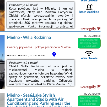
...
wifi w obiekcie
Posiadamy: 18 pokoi
Reda położona jest w Mielnie, 1 km od
piaszczystej plaży nad Morzem Bałtyckim.
basen w obiekcie
Obiekt oferuje wypożyczalnię rowerów i
masaże. Obiekt oferuje bezpłatny parking. W
promieniu 300 metrów znajdują się sklepy
spożywcze. Punkt informacji turystycznej
szczegóły
znajduje się zaledwie 100 metrów
dalej.Klasycznie urządzone pokoje
[ID BG.6219818]
Mielno
-
Willa Rodzinna
wyposażone są w telewizor, biurko i prywatną
Rezerwuj teraz!
łazienkę z prysznicem. Niektóre pokoje
Dostępny pokój
wyposażone są także w lodówkę i czajnik
już od 404 zł
kwatery prywatne - pokoje gościnne
w
Mielnie
elektryczny. Na korytarzach dostępne są
również lodówki ogólnodostępne.Reda oferuje
również takie udogodnienia jak przechowalnia
Staszica 2 Staszica 2, 76-032 Mielno
bagażu ...
wifi w obiekcie
Posiadamy: 21 pokoi
Obiekt Willa Rodzinna położony jest w
miejscowości Mielno w regionie
zachodniopomorskie i oferuje bezpłatne Wi-Fi,
sprzęt do grillowania, bezpłatne rowery oraz
bezpłatny prywatny parking. Odległość
ważnych miejsc od obiektu: Plaża Mielno – 1,5
szczegóły
km.Wyposażenie obejmuje również lodówkę i
czajnik.W obiekcie znajduje się taras, a okolica
[ID BG.6243685]
Mielno
-
Sea&Lake Stylish
jest popularna wśród miłośników trekkingu i
Rezerwuj teraz!
jazdy na rowerze.Odległość ważnych miejsc
Apartment and Studio with Air
Dostępny pokój
od obiektu: Ratusz – 42 km, PKP Kołobrzeg –
Conditioning and Parking near the
już od 848 zł
43 km. Lotnisko Lotnisko Szczecin-Goleniów