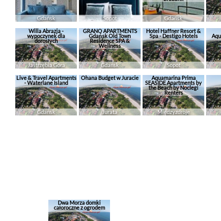
Gdańsk
Sopot
Gdańsk
Willa Abrazja -
GRANO APARTMENTS
Hotel Haffner Resort &
wypoczynek dla
Gdańsk Old Town
Spa - Destigo Hotels
Aqu
dorosłych
Residence SPA &
Wellness
Jastrzębia Góra
Gdańsk
Sopot
Live & Travel Apartments
Ohana Budget w Juracie
Aquamarina Prima
- Waterlane Island
SEASIDE Apartments by
the Beach by Noclegi
Renters
Gdańsk
Jurata
Międzyzdroje
Dwa Morza domki
całoroczne z ogrodem