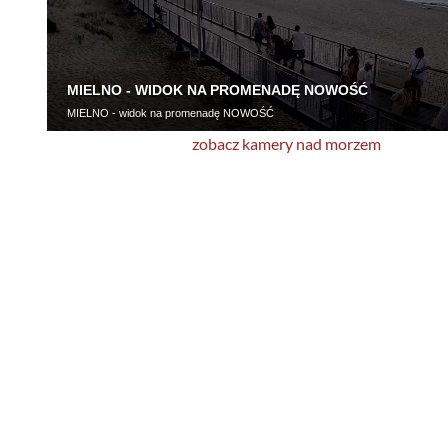
zobacz kamery nad morzem