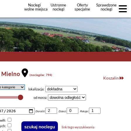
Noclegi
Ustronne
Oferty
Sprawdzone
wolne miejsca
noclegi
specjalne
noclegi
noclegów
+Dodaj
ofertę
 Mielno
(noclegów: 794)
Koszalin
lokalizacja:
od morza:
Dorośli:
Dzieci:
Pokoje:
wifi:
nych:
link tego wyszukiwania