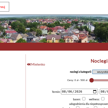
Noclegi
Mielenko
noclegi z kategorii
:
Termin:
-
basen:
wellness:
udogodnienia dla niepełnospraw