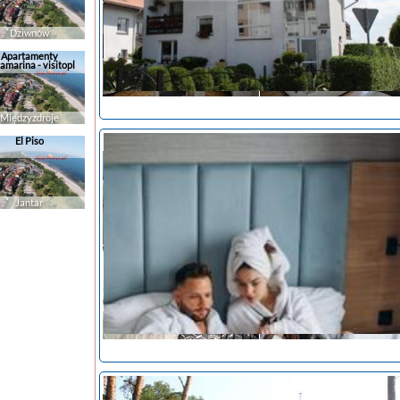
Dziwnów
Apartamenty
amarina - visitopl
Międzyzdroje
El Piso
noclegi Mielno
tanie noclegi
Jantar