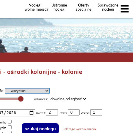
Noclegi
Ustronne
Oferty
Sprawdzone
wolne miejsca
noclegi
specjalne
noclegi
noclegów
+Dodaj
ofertę
i - ośrodki kolonijne - kolonie
ści:
od morza:
Dorośli:
Dzieci:
Pokoje:
wifi:
nych:
link tego wyszukiwania