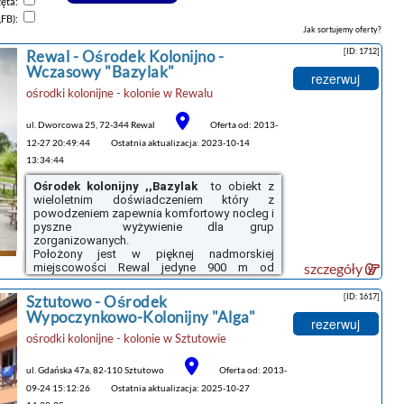
zęta:
,FB):
Jak sortujemy oferty?
[ID: 1712]
Rewal -
Ośrodek Kolonijno -
Wczasowy "Bazylak"
rezerwuj
ośrodki kolonijne - kolonie
w
Rewalu
ul. Dworcowa 25, 72-344 Rewal
Oferta od: 2013-
12-27 20:49:44
Ostatnia aktualizacja: 2023-10-14
13:34:44
Ośrodek kolonijny ,,Bazylak
to obiekt z
wieloletnim doświadczeniem który z
powodzeniem zapewnia komfortowy nocleg i
pyszne wyżywienie dla grup
zorganizowanych.
Położony jest w pięknej nadmorskiej
szczegóły
miejscowości Rewal
jedyne 900 m od
piaszczystej plaży.
[ID: 1617]
Sztutowo -
Ośrodek
Kompleks o powierzchni ponad 1
Wypoczynkowo-Kolonijny "Alga"
ha
składa się z trzech murowanych
rezerwuj
budynków mieszczących około
230 osób .
ośrodki kolonijne - kolonie
w
Sztutowie
I
Budynek dla 55 osób
ul. Gdańska 47a, 82-110 Sztutowo
Oferta od: 2013-
II
Budynek dla 70 osób
09-24 15:12:26
III
Budynek dla 112 osób
Ostatnia aktualizacja: 2025-10-27