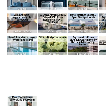
Gdańsk
Sopot
Gdańsk
Willa Abrazja -
GRANO APARTMENTS
Hotel Haffner Resort &
wypoczynek dla
Gdańsk Old Town
Spa - Destigo Hotels
Aqu
dorosłych
Residence SPA &
Wellness
Jastrzębia Góra
Gdańsk
Sopot
Live & Travel Apartments
Ohana Budget w Juracie
Aquamarina Prima
- Waterlane Island
SEASIDE Apartments by
the Beach by Noclegi
Renters
Gdańsk
Jurata
Międzyzdroje
Dwa Morza domki
całoroczne z ogrodem