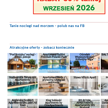
Tanie noclegi
nad morzem - polub nas na FB
Atrakcyjne oferty - zobacz koniecznie
"Pod Brzózką" noclegi -
Apartament Baltini
Ośrodek
BAŁT
domki, pokoje
Premium Polanki Park
Wypoczynkowo-
Kolonijny "Alga"
Sarbinowo
Kołobrzeg
Sztutowo
Nadmorskie Tarasy Klif
Apartament Reda z
Stawa Villa & Apart
M
Apartamenty
prywatną sauną lub
antresolą
Kołobrzeg
Reda
Świnoujście
Angielska Grobla 5
King Sobieski
IRS ROYAL
Ap
Apartments DeLuxe Old
Apartments by
APARTMENTS
Dziw
Town
OneApartments
Apartamenty IRS
Brabank