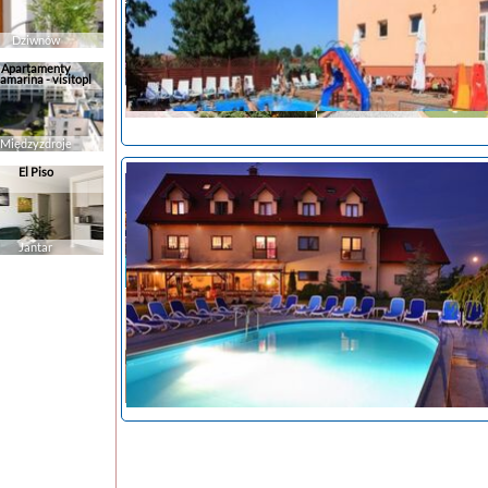
Dziwnów
Apartamenty
amarina - visitopl
Międzyzdroje
tanie noclegi
El Piso
Jantar
tanie noclegi