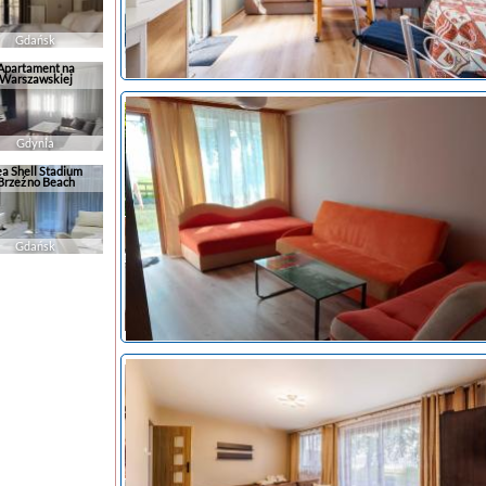
Gdańsk
Apartament na
Warszawskiej
Gdynia
ea Shell Stadium
Brzeźno Beach
Gdańsk