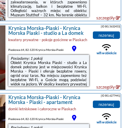
zakwaterowania, w których zapewniono
klimatyzację, balkon i bezpłatne Wi-Fi.
Odległość ważnych miejsc od obiektu:
Muzeum Stutthof – 32 km. Na terenie obiektu
szczegóły
znajduje się prywatny parking.W obiekcie
zapewniono część wypoczynkową z
[ID BG.5632453]
Krynica Morska-Piaski
-
Krynica
telewizorem z płaskim ekranem z dostępem do
kanałów satelitarnych, kuchnię z pełnym
Morska Piaski - studio a La domek
rezerwuj
wyposażeniem, w tym lodówką, a także
kwatery prywatne - pokoje gościnne
w
Piaskach
prywatną łazienkę z prysznicem. Do dyspozycji
Gości jest też taras, a z okien roztacza się
widok na miasto.W okolicy panują doskonałe ...
Piaskowa 64, 82-120 Krynica Morska-Piaski
wifi w obiekcie
Posiadamy: 1 pokój
Obiekt Krynica Morska Piaski - studio a La
domek położony jest w miejscowości Krynica
Morska - Piaski i oferuje bezpłatne rowery,
ogród oraz taras. Na miejscu zapewniono też
bezpłatne Wi-Fi, a Goście mogą podziwiać
widok na jezioro. W okolicy kwatery prywatnej
szczegóły
panują doskonałe warunki do uprawiania
wędkarstwa i jazdy na rowerze, dostępny jest
[ID BG.6277441]
Krynica Morska-Piaski
-
Krynica
także bezpłatny prywatny parking.W
kwaterze prywatnej zapewniono kuchnię z
Morska - Piaski - apartament
rezerwuj
lodówką, mikrofalówką i czajnikiem. Goście
domki letniskowe i całoroczne
w
Piaskach
mają do dyspozycji telewizor z płaskim
ekranem z dostępem do kanałów
kablowych.Odległość ważnych miejsc od ...
Piaskowa 64, 82-120 Krynica Morska-Piaski
wifi w obiekcie
Posiadamy: 1 pokój