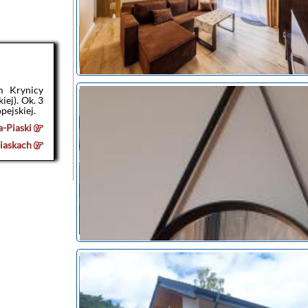
m Krynicy
iej). Ok. 3
pejskiej.
-Piaski
iaskach