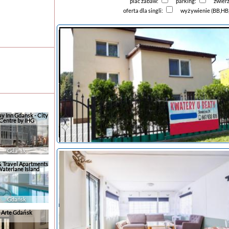
plac zabaw:
parking:
zwier
oferta dla singli:
wyżywienie (BB,HB
ay Inn Gdansk - City
Centre by IHG
Gdańsk
& Travel Apartments
Waterlane Island
noclegi Krynica Morska-Piaski
Gdańsk
Arte Gdańsk