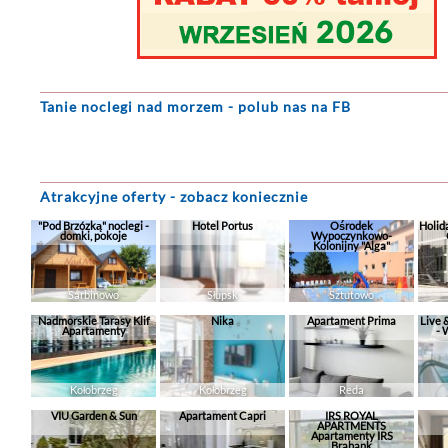
Tanie noclegi
nad morzem - polub nas na FB
Atrakcyjne oferty - zobacz koniecznie
"Pod Brzózką" noclegi -
Hotel Portus
Ośrodek
Holid
domki, pokoje
Wypoczynkowo-
Kolonijny "Alga"
Sarbinowo
Słupsk
Sztutowo
Nadmorskie Tarasy Klif
Nika
Apartament Prima
Live 
Apartamenty
- 
Kołobrzeg
Kołobrzeg
Reda
VIU Garden & Sun
Apartament Capri
IRS ROYAL
APARTMENTS
Apartamenty IRS
Brabank