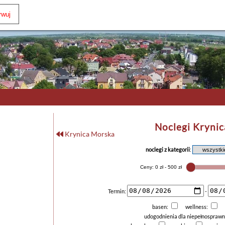
Noclegi Krynic
Krynica Morska
noclegi z kategorii
:
Termin:
-
basen:
wellness:
udogodnienia dla niepełnospraw