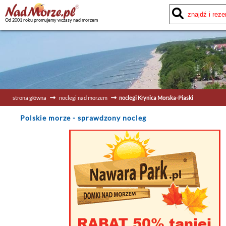
Od 2001 roku promujemy wczasy nad morzem
strona główna
noclegi nad morzem
noclegi Krynica Morska-Piaski
Polskie morze
- sprawdzony nocleg