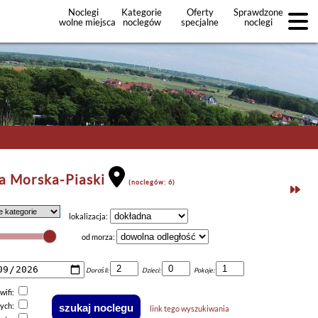
Noclegi
Kategorie
Oferty
Sprawdzone
wolne miejsca
noclegów
specjalne
noclegi
noclegów
+Dodaj
ofertę
a Morska-Piaski
(noclegów: 6)
lokalizacja:
od morza:
Dorośli:
Dzieci:
Pokoje:
wifi:
nych:
link tego wyszukiwania