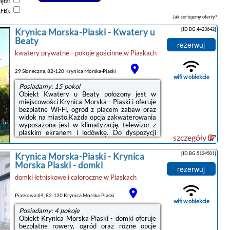
zęta:
,FB):
Jak sortujemy oferty?
[ID BG.4423642]
Krynica Morska-Piaski
-
Kwatery u
Beaty
rezerwuj
kwatery prywatne - pokoje gościnne
w
Piaskach
29 Słoneczna, 82-120 Krynica Morska-Piaski
wifi w obiekcie
Posiadamy: 15 pokoi
Obiekt Kwatery u Beaty położony jest w
miejscowości Krynica Morska - Piaski i oferuje
bezpłatne Wi-Fi, ogród z placem zabaw oraz
widok na miasto.Każda opcja zakwaterowania
wyposażona jest w klimatyzację, telewizor z
płaskim ekranem i lodówkę. Do dyspozycji
szczegóły
Gości jest też prywatna łazienka z
prysznicem.Odległość ważnych miejsc od
[ID BG.5134501]
Krynica Morska-Piaski
-
Krynica
obiektu: Muzeum Stutthof – 31 km. Lotnisko
Lotnisko Gdańsk-Rębiechowo znajduje się 101
Morska Piaski - domki
rezerwuj
km od obiektu.Doba hotelowa od godziny
domki letniskowe i całoroczne
w
Piaskach
15:00 do 10:00.W obiekcie obowiązuje zakaz
organizowania wieczorów panieńskich,
kawalerskich itp.Prosimy o wcześniejsze ...
Piaskowa 64, 82-120 Krynica Morska-Piaski
wifi w obiekcie
Posiadamy: 4 pokoje
Obiekt Krynica Morska Piaski - domki oferuje
bezpłatne rowery, ogród oraz różne opcje