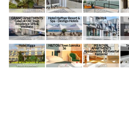
Sopot
Międzyzdroje
Gdańsk
GRANO APARTMENTS
Hotel Haffner Resort &
Henryk
Gdańsk Old Town
Spa - Destigo Hotels
Residence SPA &
Wellness
Gdańsk
Sopot
Świnoujście
Hotel Rigga
H&T Old Town Szeroka
IRS ROYAL
S
36
APARTMENTS
Apartamenty IRS Kwartał
Kamienic
Władysławowo
Gdańsk
Gdańsk