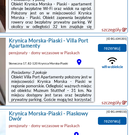
Obiekt Krynica Morska - Piaski - apartament
oferuje bezpłatne Wi-Fi oraz widok na ogród.
Położony jest on w miejscowości Krynica
Morska - Piaski. Obiekt zapewnia bezpłatne
rowery oraz bezpłatny prywatny parking. W
okolicy w odległości 32 km znajduje się
szczegóły
Muzeum Stutthof.W domku letniskowym
zapewniono kilka sypialni (2), łazienkę (1),
[ID BG.6341301]
Krynica Morska-Piaski
-
Villa Port
jadalnię oraz kuchnię z pełnym wyposażeniem.
Do dyspozycji Gości jest także telewizor z
Apartamenty
rezerwuj
płaskim ekranem z dostępem do kanałów
pensjonaty - domy wczasowe
w
Piaskach
satelitarnych oraz taras z widokiem na
jezioro.W obiekcie znajduje się sprzęt do
grillowania, a okolica jest popularna ...
Słoneczna 17, 82-120 Krynica Morska-Piaski
wifi w obiekcie
Posiadamy: 3 pokoje
Obiekt Villa Port Apartamenty położony jest w
miejscowości Krynica Morska - Piaski w
regionie pomorskie. Odległość ważnych miejsc
od obiektu: Muzeum Stutthof – 31 km. Na
miejscu dostępny jest taras oraz bezpłatny
prywatny parking. Goście mogą też korzystać
szczegóły
z bezpłatnego WiFi.W obiekcie zapewniono
szafę, prywatną łazienkę, telewizor z płaskim
[ID BG.6448110]
Krynica Morska-Piaski
-
Piaskowy
ekranem, pościel oraz balkon z {views_inst.
Prywatna łazienka wyposażona jest w
Dwór
rezerwuj
prysznic. Wszystkie opcje zakwaterowania
pensjonaty - domy wczasowe
w
Piaskach
wyposażone są w lodówkę.Lotnisko Lotnisko
Gdańsk-Rębiechowo znajduje się 99 km od