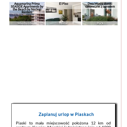
Aquamarina Prima
El Piso
Dwa Morza domki
SEASIDE Apartments by
całoroczne z ogrodem
the Beach by Noclegi
Renters
Międzyzdroje
Jantar
Puck
Zaplanuj urlop w Piaskach
Piaski to mała miejscowość położona 12 km od