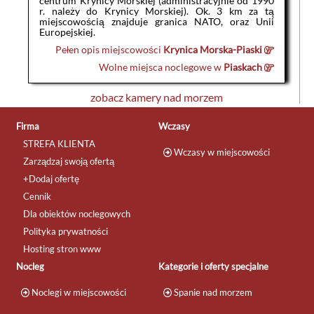
centrum Krynicy Morskiej (administracyjnie od 1990
r. należy do Krynicy Morskiej). Ok. 3 km za tą
miejscowością znajduje granica NATO, oraz Unii
Europejskiej.
Pełen opis miejscowości
Krynica Morska-Piaski
Wolne miejsca noclegowe w
Piaskach
zobacz kamery nad morzem
Firma
Wczasy
STREFA KLIENTA
Wczasy w miejscowości
Zarządzaj swoją ofertą
+Dodaj ofertę
Cennik
Dla obiektów noclegowych
Polityka prywatności
Hosting stron www
Nocleg
Kategorie i oferty specjalne
Noclegi w miejscowości
Spanie nad morzem