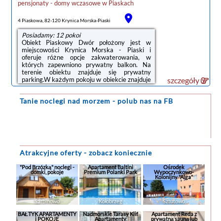
pensjonaty - domy wczasowe
w
Piaskach
4 Piaskowa, 82-120 Krynica Morska-Piaski
Posiadamy: 12 pokoi
Obiekt Piaskowy Dwór położony jest w
miejscowości Krynica Morska - Piaski i
oferuje różne opcje zakwaterowania, w
których zapewniono prywatny balkon. Na
terenie obiektu znajduje się prywatny
parking.W każdym pokoju w obiekcie znajduje
szczegóły
się szafa, telewizor z płaskim ekranem oraz
prywatna łazienka. Pościel i ręczniki są
Tanie noclegi
nad morzem - polub nas na FB
zapewnione. W prywatnej łazience
zapewniono prysznic i suszarkę do włosów.
Wszystkie opcje zakwaterowania
wyposażone są w lodówkę.Odległość
ważnych miejsc od obiektu: Muzeum Stutthof
– 31 km. Lotnisko Lotnisko Gdańsk-
Rębiechowo znajduje się 100 km od ...
Atrakcyjne oferty - zobacz koniecznie
"Pod Brzózką" noclegi -
Apartament Baltini
Ośrodek
domki, pokoje
Premium Polanki Park
Wypoczynkowo-
Kolonijny "Alga"
Sarbinowo
Kołobrzeg
Sztutowo
BAŁTYK APARTAMENTY
Nadmorskie Tarasy Klif
Apartament Reda z
i POKOJE
Apartamenty
prywatną sauną lub