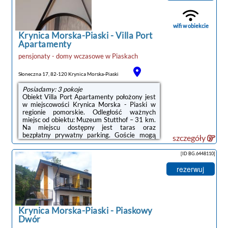
wifi w obiekcie
Krynica Morska-Piaski
-
Villa Port
Apartamenty
pensjonaty - domy wczasowe
w
Piaskach
Słoneczna 17, 82-120 Krynica Morska-Piaski
Posiadamy: 3 pokoje
Obiekt Villa Port Apartamenty położony jest
w miejscowości Krynica Morska - Piaski w
regionie pomorskie. Odległość ważnych
miejsc od obiektu: Muzeum Stutthof – 31 km.
Na miejscu dostępny jest taras oraz
bezpłatny prywatny parking. Goście mogą
szczegóły
też korzystać z bezpłatnego WiFi.W obiekcie
zapewniono szafę, prywatną łazienkę,
[ID BG.6448110]
telewizor z płaskim ekranem, pościel oraz
balkon z {views_inst. Prywatna łazienka
rezerwuj
wyposażona jest w prysznic. Wszystkie opcje
noclegi Krynica
zakwaterowania wyposażone są w
lodówkę.Lotnisko Lotnisko Gdańsk-
Morska-Piaski
Rębiechowo znajduje się 99 km od
obiektu.Doba hotelowa od ...
Krynica Morska-Piaski
-
Piaskowy
Dwór