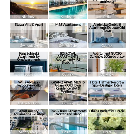
antresolą
Niechorze
Kołobrzeg
Reda
Stawa Villa & Apart
M&S Apartament
Angielska Grobla 5
Apartments DeLuxe Old
Town
Świnoujście
Świnoujście
Gdańsk
King Sobieski
IRS ROYAL
Apartament GUCIO
Apartments by
APARTMENTS
Dziwnów 200m do plaży
OneApartments
Apartamenty IRS
Brabank
Sopot
Gdańsk
Dziwnów
Willa Abrazja -
GRANO APARTMENTS
Hotel Haffner Resort &
wypoczynek dla
Gdańsk Old Town
Spa - Destigo Hotels
dorosłych
Residence SPA &
Wellness
Jastrzębia Góra
Gdańsk
Sopot
Apartamenty
Live & Travel Apartments
Ohana Budget w Juracie
Aquamarina - visitopl
- Waterlane Island
Międzyzdroje
Gdańsk
Jurata