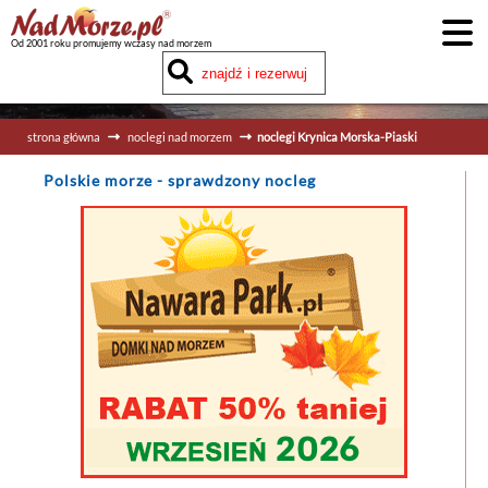
Od 2001 roku promujemy wczasy nad morzem
strona główna
noclegi nad morzem
noclegi Krynica Morska-Piaski
Polskie morze
- sprawdzony nocleg