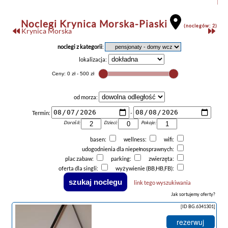
Noclegi Krynica Morska-Piaski
(noclegów: 2)
Krynica Morska
noclegi z kategorii
:
lokalizacja:
od morza:
Termin:
-
Dorośli:
Dzieci:
Pokoje:
basen:
wellness:
wifi:
udogodnienia dla niepełnosprawnych:
plac zabaw:
parking:
zwierzęta:
oferta dla singli:
wyżywienie (BB,HB,FB):
link tego wyszukiwania
Jak sortujemy oferty?
[ID BG.6341301]
rezerwuj