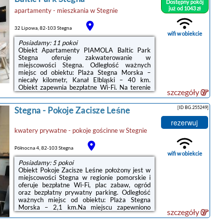
Dostępny pokój
prywatna łazienka z prysznicem i bezpłatnym
już od 1043 zł
apartamenty - mieszkania
w
Stegnie
zestawem kosmetyków. Wyposażenie
obejmuje także zmywarkę, płytę kuchenną,
toster, ekspres do kawy i czajnik.Goście mogą
32 Lipowa, 82-103 Stegna
popływać ...
wifi w obiekcie
Posiadamy: 11 pokoi
Obiekt Apartamenty PIAMOLA Baltic Park
Stegna oferuje zakwaterowanie w
miejscowości Stegna. Odległość ważnych
miejsc od obiektu: Plaża Stegna Morska –
niecały kilometr, Kanał Elbląski – 40 km.
Obiekt zapewnia bezpłatne Wi-Fi. Na terenie
szczegóły
obiektu dostępny jest też prywatny parking.W
każdej opcji zakwaterowania znajduje się
[ID BG.255249]
Stegna
-
Pokoje Zacisze Leśne
aneks kuchenny z pełnym wyposażeniem i
stołem, a także prywatna łazienka z
rezerwuj
prysznicem oraz suszarką do włosów.
kwatery prywatne - pokoje gościnne
w
Stegnie
Wyposażenie obejmuje również telewizor z
płaskim ekranem. Niektóre opcje
zakwaterowania mają taras lub balkon z
Północna 4, 82-103 Stegna
widokiem na ogród.W obiekcie ...
wifi w obiekcie
Posiadamy: 5 pokoi
Obiekt Pokoje Zacisze Leśne położony jest w
miejscowości Stegna w regionie pomorskie i
oferuje bezpłatne Wi-Fi, plac zabaw, ogród
oraz bezpłatny prywatny parking. Odległość
ważnych miejsc od obiektu: Plaża Stegna
Morska – 2,1 km.Na miejscu zapewniono
szczegóły
aneks kuchenny z pełnym wyposażeniem, w
tym lodówką i czajnikiem, a także telewizor z