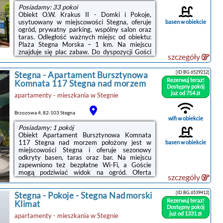
Posiadamy: 33 pokoi
Obiekt O.W. Krakus II - Domki i Pokoje,
usytuowany w miejscowości Stegna, oferuje
basen w obiekcie
ogród, prywatny parking, wspólny salon oraz
taras. Odległość ważnych miejsc od obiektu:
Plaża Stegna Morska – 1 km. Na miejscu
znajduje się plac zabaw. Do dyspozycji Gości
szczegóły
są również pokoje rodzinne. Oferta ośrodka
wypoczynkowego obejmuje kryty basen oraz
[ID BG.6529212]
Stegna
-
Apartament Bursztynowa
przechowalnię bagażu.Każdą opcję
Rezerwuj teraz!
zakwaterowania w obiekcie wyposażono w
Komnata 117 Stegna nad morzem
Dostępny pokój
szafę i telewizor z płaskim ekranem. W każdej
już od 754 zł
apartamenty - mieszkania
w
Stegnie
opcji zakwaterowania znajduje się czajnik oraz
prywatna łazienka z prysznicem, a w
niektórych opcjach zakwaterowania ...
Brzozowa 4, 82-103 Stegna
wifi w obiekcie
Posiadamy: 1 pokój
Obiekt Apartament Bursztynowa Komnata
117 Stegna nad morzem położony jest w
basen w obiekcie
miejscowości Stegna i oferuje sezonowy
odkryty basen, taras oraz bar. Na miejscu
zapewniono też bezpłatne Wi-Fi, a Goście
mogą podziwiać widok na ogród. Oferta
szczegóły
apartamentu obejmuje prywatny basen, ogród
oraz bezpłatny prywatny parking.W
[ID BG.6539412]
Stegna
-
Pokoje - Stegna Nadmorski
apartamencie z 1 sypialnią zapewniono salon z
Rezerwuj teraz!
telewizorem z płaskim ekranem, kuchnię z
Klimat
Dostępny pokój
pełnym wyposażeniem oraz łazienkę
już od 1331 zł
apartamenty - mieszkania
w
Stegnie
(1).Obiekt Apartament Bursztynowa Komnata