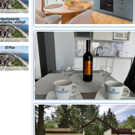
Dziwnów
Apartamenty
amarina - visitopl
Międzyzdroje
El Piso
Jantar