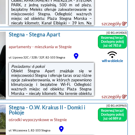
Obiekt APARTAMENTY MIERZEJA - STEGNA
PARK, z jedną sypialnią, 500 m od plaży,
bezpłatny Meleks oferuje zakwaterowanie w
miejscowości Stegna. Odległość ważnych
miejsc od obiektu: Plaża Stegna Morska –
niecały kilometr, Kanał Elbląski – 39 km. Na
szczegóły
terenie obiektu znajduje się prywatny
parking.Każda opcja zakwaterowania ma
[ID BG.6414063]
Stegna
-
Stegna Apart
balkon i wyposażona jest w telewizor z
Rezerwuj teraz!
płaskim ekranem. We wszystkich opcjach
Dostępny pokój
znajduje się aneks kuchenny z pełnym
już od 783 zł
apartamenty - mieszkania
w
Stegnie
wyposażeniem, w tym lodówką, jak również
część wypoczynkowa z rozkładaną sofą oraz
ul. Lipowa 32C / 32B / 32F, 82-103 Stegna
prywatna łazienka z prysznicem i suszarką do
wifi w obiekcie
włosów. ...
Posiadamy: 6 pokoi
Obiekt Stegna Apart znajduje się w
miejscowości Stegna i oferuje taras oraz różne
opcje zakwaterowania, w których zapewniono
klimatyzację i bezpłatne Wi-Fi. Odległość
ważnych miejsc od obiektu: Plaża Stegna
Morska – niecały kilometr. Na terenie obiektu
szczegóły
znajduje się prywatny parking.We wszystkich
opcjach zakwaterowania znajduje się podłoga
[ID BG.6439965]
Stegna
-
O.W. Krakus II - Domki i
wyłożona parkietem, kuchnia z pełnym
Rezerwuj teraz!
wyposażeniem, w tym lodówką, jadalnia, jak
Pokoje
Dostępny pokój
również prywatna łazienka z prysznicem oraz
już od 889 zł
ośrodki wypoczynkowe
w
Stegnie
suszarką do włosów. Wyposażenie obejmuje
też telewizor z płaskim ekranem. Obiekt
zapewnia pościel i ręczniki ...
ul. Wczasowa 1, 82-103 Stegna