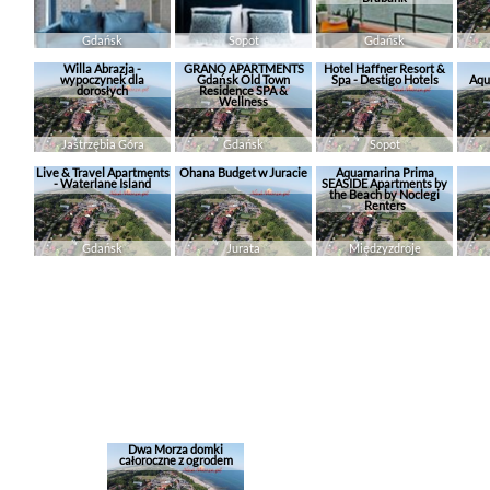
Gdańsk
Sopot
Gdańsk
Willa Abrazja -
GRANO APARTMENTS
Hotel Haffner Resort &
wypoczynek dla
Gdańsk Old Town
Spa - Destigo Hotels
Aqu
dorosłych
Residence SPA &
Wellness
Jastrzębia Góra
Gdańsk
Sopot
Live & Travel Apartments
Ohana Budget w Juracie
Aquamarina Prima
- Waterlane Island
SEASIDE Apartments by
the Beach by Noclegi
Renters
Gdańsk
Jurata
Międzyzdroje
Dwa Morza domki
całoroczne z ogrodem