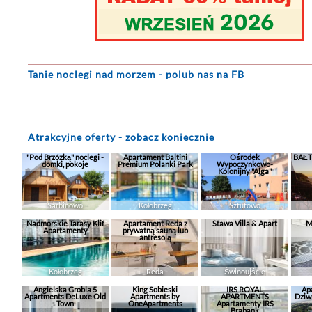
Tanie noclegi
nad morzem - polub nas na FB
Atrakcyjne oferty - zobacz koniecznie
"Pod Brzózką" noclegi -
Apartament Baltini
Ośrodek
BAŁT
domki, pokoje
Premium Polanki Park
Wypoczynkowo-
Kolonijny "Alga"
Sarbinowo
Kołobrzeg
Sztutowo
Nadmorskie Tarasy Klif
Apartament Reda z
Stawa Villa & Apart
M
Apartamenty
prywatną sauną lub
antresolą
Kołobrzeg
Reda
Świnoujście
Angielska Grobla 5
King Sobieski
IRS ROYAL
Ap
Apartments DeLuxe Old
Apartments by
APARTMENTS
Dziw
Town
OneApartments
Apartamenty IRS
Brabank