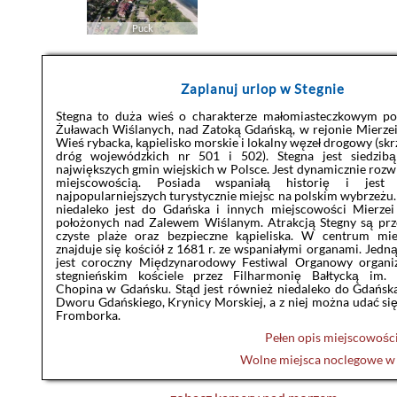
Puck
Zaplanuj urlop w Stegnie
Stegna to duża wieś o charakterze małomiasteczkowym po
Żuławach Wiślanych, nad Zatoką Gdańską, w rejonie Mierzei
Wieś rybacka, kąpielisko morskie i lokalny węzeł drogowy (sk
dróg wojewódzkich nr 501 i 502). Stegna jest siedzibą
największych gmin wiejskich w Polsce. Jest dynamicznie rozwi
miejscowością. Posiada wspaniałą historię i jest
najpopularniejszych turystycznie miejsc na polskim wybrzeżu.
niedaleko jest do Gdańska i innych miejscowości Mierzei
położonych nad Zalewem Wiślanym. Atrakcją Stegny są prz
czyste plaże oraz bezpieczne kąpieliska. W centrum mie
znajduje się kościół z 1681 r. ze wspaniałymi organami. Jedną
jest coroczny Międzynarodowy Festiwal Organowy organ
stegnieńskim kościele przez Filharmonię Bałtycką im. 
Chopina w Gdańsku. Stąd jest również niedaleko do Gdańs
Dworu Gdańskiego, Krynicy Morskiej, a z niej można udać się
Fromborka.
Pełen opis miejscowośc
Wolne miejsca noclegowe 