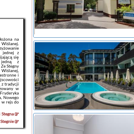
łożona na
 Wiślanej.
rzyżowanie
 jednej z
jającą się
 jedną z
 Ze Stegny
 Wiślanej,
estronne i
jscowości
 z tradycji
izowany w
Fryderyka
ka, Nowego
 w rejs do
i
Stegna
w
Stegnie