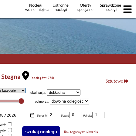
Noclegi
Ustronne
Oferty
Sprawdzone
wolne miejsca
noclegi
specjalne
noclegi
noclegów
+Dodaj
ofertę
 Stegna
(noclegów: 275)
Sztutowo
lokalizacja:
od morza:
Dorośli:
Dzieci:
Pokoje:
wifi:
nych:
link tego wyszukiwania