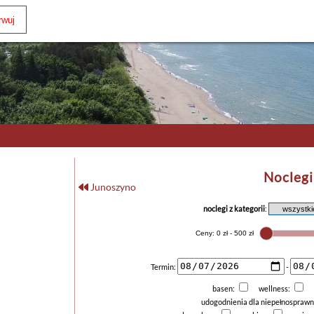
Noclegi
Junoszyno
noclegi z kategorii
:
Termin:
-
basen:
wellness:
udogodnienia dla niepełnospraw