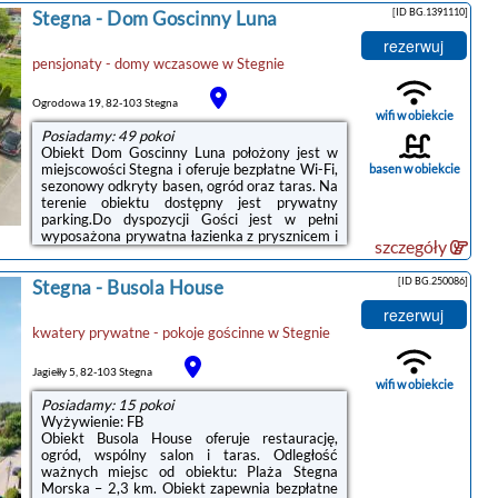
[ID BG.1391110]
Stegna
-
Dom Goscinny Luna
płaskim ekranem oraz prywatną łazienkę z
prysznicem. Niektóre opcje zakwaterowania
rezerwuj
mają taras lub balkon z widokiem na
pensjonaty - domy wczasowe
w
Stegnie
ogród.Odległość ważnych miejsc od obiektu:
Kanał Elbląski – 39 km, Centralne Muzeum
Morskie – 44 km. Lotnisko ...
Ogrodowa 19, 82-103 Stegna
wifi w obiekcie
Posiadamy: 49 pokoi
Obiekt Dom Goscinny Luna położony jest w
miejscowości Stegna i oferuje bezpłatne Wi-Fi,
basen w obiekcie
sezonowy odkryty basen, ogród oraz taras. Na
terenie obiektu dostępny jest prywatny
parking.Do dyspozycji Gości jest w pełni
wyposażona prywatna łazienka z prysznicem i
szczegóły
suszarką do włosów.Na terenie obiektu Dom
Goscinny Luna znajduje się plac zabaw i sprzęt
[ID BG.250086]
Stegna
-
Busola House
do grillowania.Odległość ważnych miejsc od
obiektu: Plaża Stegna Morska – 2,9 km, Kanał
rezerwuj
Elbląski – 38 km. Lotnisko Lotnisko Gdańsk-
kwatery prywatne - pokoje gościnne
w
Stegnie
Rębiechowo znajduje się 65 km od
obiektu.Doba hotelowa od godziny 15:00 do
11:00.W obiekcie obowiązuje ...
Jagiełły 5, 82-103 Stegna
wifi w obiekcie
Posiadamy: 15 pokoi
Wyżywienie: FB
Obiekt Busola House oferuje restaurację,
ogród, wspólny salon i taras. Odległość
ważnych miejsc od obiektu: Plaża Stegna
Morska – 2,3 km. Obiekt zapewnia bezpłatne