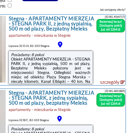
zęta:
,FB):
Jak sortujemy oferty?
[ID BG.4564717]
Stegna
-
APARTAMENTY MIERZEJA
Rezerwuj teraz!
- STEGNA PARK II, z jedną sypialnią,
Dostępny pokój
500 m od plaży, Bezpłatny Meleks
już od 1264 zł
apartamenty - mieszkania
w
Stegnie
Lipowa 32 D-H, 82-103 Stegna
Posiadamy: 8 pokoi
Obiekt APARTAMENTY MIERZEJA - STEGNA
PARK II, z jedną sypialnią, 500 m od plaży,
Bezpłatny Meleks położony jest w
miejscowości Stegna. Odległość ważnych
miejsc od obiektu: Plaża Stegna Morska –
niecały kilometr, Kanał Elbląski – 40 km. Na
szczegóły
terenie obiektu znajduje się prywatny
parking.Każda opcja zakwaterowania
[ID BG.4821885]
Stegna
-
APARTAMENTY MIERZEJA
wyposażona jest w klimatyzację, telewizor z
Rezerwuj teraz!
- STEGNA PARK, z jedną sypialnią,
płaskim ekranem i lodówkę. Do dyspozycji
Dostępny pokój
500 m od plaży, bezpłatny Meleks
Gości jest też prywatna łazienka z prysznicem.
już od 1264 zł
Do dyspozycji Gości jest również jadalnia oraz
apartamenty - mieszkania
w
Stegnie
aneks kuchenny z zmywarką i płytą
kuchenną.Odległość ważnych miejsc od ...
Lipowa 32 B/C, 82-103 Stegna
Posiadamy: 8 pokoi