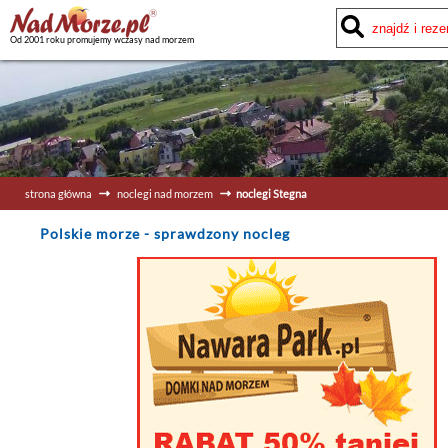
Od 2001 roku promujemy wczasy nad morzem
strona główna
noclegi nad morzem
noclegi Stegna
Polskie morze
- sprawdzony nocleg