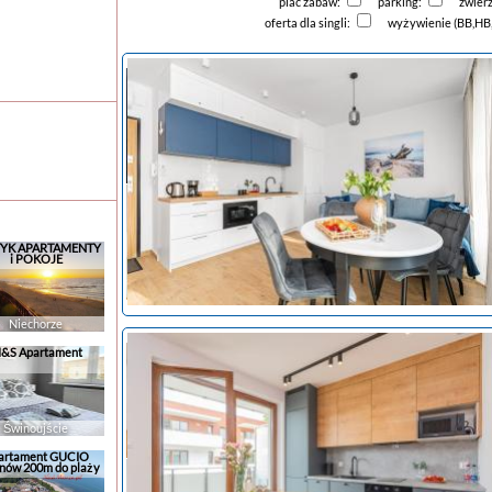
plac zabaw:
parking:
zwier
oferta dla singli:
wyżywienie (BB,HB
YK APARTAMENTY
i POKOJE
Niechorze
&S Apartament
noclegi Stegna
Świnoujście
artament GUCIO
nów 200m do plaży