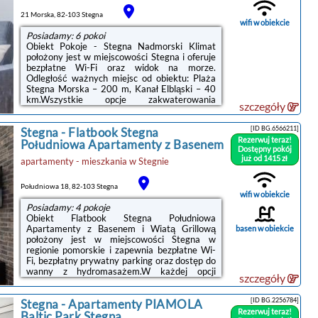
117 Stegna nad morzem oferuje wannę z
hydromasażem.Odległość ważnych miejsc od
21 Morska, 82-103 Stegna
obiektu: Plaża Stegna ...
wifi w obiekcie
Posiadamy: 6 pokoi
Obiekt Pokoje - Stegna Nadmorski Klimat
położony jest w miejscowości Stegna i oferuje
bezpłatne Wi-Fi oraz widok na morze.
Odległość ważnych miejsc od obiektu: Plaża
Stegna Morska – 200 m, Kanał Elbląski – 40
km.Wszystkie opcje zakwaterowania
szczegóły
wyposażono w telewizor z dostępem do
kanałów kablowych. W każdej opcji do
[ID BG.6566211]
Stegna
-
Flatbook Stegna
dyspozycji Gości jest też część
Rezerwuj teraz!
wypoczynkowa oraz prywatna łazienka z
Południowa Apartamenty z Basenem
Dostępny pokój
bezpłatnym zestawem kosmetyków i
już od 1415 zł
apartamenty - mieszkania
w
Stegnie
prysznicem. Wyposażenie obejmuje także
lodówkę i czajnik.Odległość ważnych miejsc od
obiektu: Centralne Muzeum Morskie – 46 km,
Południowa 18, 82-103 Stegna
Polska Filharmonia ...
wifi w obiekcie
Posiadamy: 4 pokoje
Obiekt Flatbook Stegna Południowa
Apartamenty z Basenem i Wiatą Grillową
basen w obiekcie
położony jest w miejscowości Stegna w
regionie pomorskie i zapewnia bezpłatne Wi-
Fi, bezpłatny prywatny parking oraz dostęp do
wanny z hydromasażem.W każdej opcji
szczegóły
zakwaterowania znajduje się aneks kuchenny
z pełnym wyposażeniem, w tym lodówką, jak
[ID BG.2256784]
Stegna
-
Apartamenty PIAMOLA
również część wypoczynkowa z rozkładaną
Rezerwuj teraz!
sofą, telewizor z płaskim ekranem oraz
Baltic Park Stegna