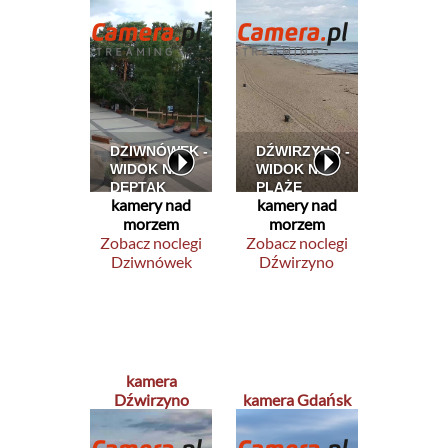
kamery nad
kamery nad
morzem
morzem
Zobacz noclegi
Zobacz noclegi
Dziwnówek
Dźwirzyno
kamera
Dźwirzyno
kamera Gdańsk