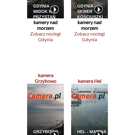
kamery nad
kamery nad
morzem
morzem
Zobacz noclegi
Zobacz noclegi
Gdynia
Gdynia
kamera
Grzybowo
kamera Hel