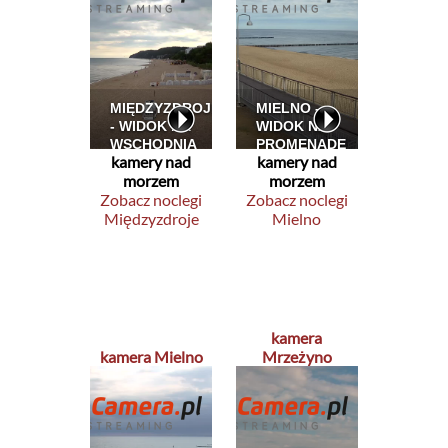
kamery nad
kamery nad
morzem
morzem
Zobacz noclegi
Zobacz noclegi
Międzyzdroje
Mielno
kamera
kamera Mielno
Mrzeżyno