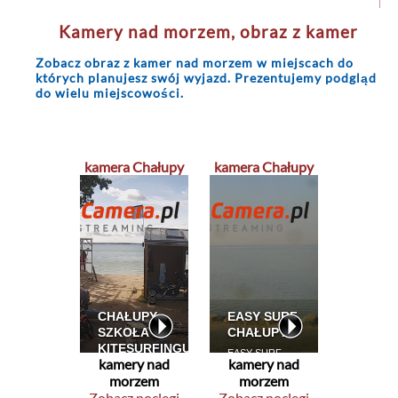
Kamery nad morzem
, obraz z kamer
Zobacz obraz z
kamer nad morzem
w miejscach do
których planujesz swój wyjazd. Prezentujemy podgląd
do wielu miejscowości.
kamera Chałupy
kamera Chałupy
kamery nad
kamery nad
morzem
morzem
Zobacz noclegi
Zobacz noclegi