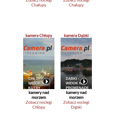
Chałupy
Chałupy
kamera Chłopy
kamera Dąbki
kamery nad
kamery nad
morzem
morzem
Zobacz noclegi
Zobacz noclegi
Chłopy
Dąbki