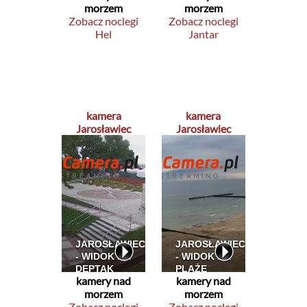
morzem
morzem
Zobacz noclegi
Zobacz noclegi
Hel
Jantar
kamera
kamera
Jarosławiec
Jarosławiec
kamery nad
kamery nad
morzem
morzem
Zobacz noclegi
Zobacz noclegi