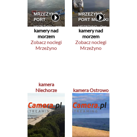
kamery nad
kamery nad
morzem
morzem
Zobacz noclegi
Zobacz noclegi
Mrzeżyno
Mrzeżyno
kamera
Niechorze
kamera Ostrowo