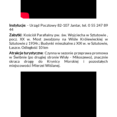
Instytucje
: - Urząd Pocztowy 82-107 Jantar, tel. 0 55 247 89
44
Zabytki
: Kościół Parafialny pw. św. Wojciecha w Sztutowie ,
pocz. XX w. Most zwodzony na Wiśle Królewieckiej w
Sztutowie z 1934r.; Budynki mieszkalne z XIX w. w Sztutowie,
Łaszce. Odległość 10 km
Atrakcje turystyczne
: Czynna w sezonie przeprawa promowa
w Świbnie (po drugiej stronie Wisły - Mikoszewo), znacznie
skraca drogę do Krynicy Morskiej i pozostałych
miejscowości Mierzei Wiślanej.