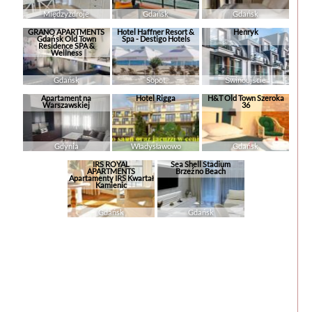
Międzyzdroje
Gdańsk
Gdańsk
GRANO APARTMENTS
Hotel Haffner Resort &
Henryk
Gdańsk Old Town
Spa - Destigo Hotels
Residence SPA &
Wellness
Gdańsk
Sopot
Świnoujście
Apartament na
Hotel Rigga
H&T Old Town Szeroka
Warszawskiej
36
Gdynia
Władysławowo
Gdańsk
IRS ROYAL
Sea Shell Stadium
APARTMENTS
Brzeźno Beach
Apartamenty IRS Kwartał
Kamienic
Gdańsk
Gdańsk