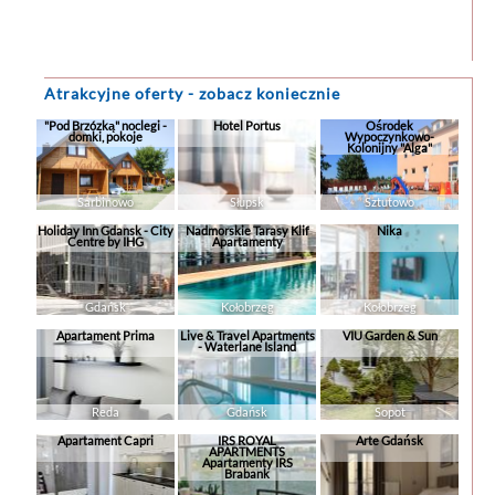
Atrakcyjne oferty - zobacz koniecznie
"Pod Brzózką" noclegi -
Hotel Portus
Ośrodek
domki, pokoje
Wypoczynkowo-
Kolonijny "Alga"
Sarbinowo
Słupsk
Sztutowo
Holiday Inn Gdansk - City
Nadmorskie Tarasy Klif
Nika
Centre by IHG
Apartamenty
Gdańsk
Kołobrzeg
Kołobrzeg
Apartament Prima
Live & Travel Apartments
VIU Garden & Sun
- Waterlane Island
Reda
Gdańsk
Sopot
Apartament Capri
IRS ROYAL
Arte Gdańsk
APARTMENTS
Apartamenty IRS
Brabank