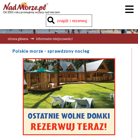
Od 2001 roku promujemy wczasy nad morzem
strona główna
informator miejscowości
Polskie morze
- sprawdzony nocleg