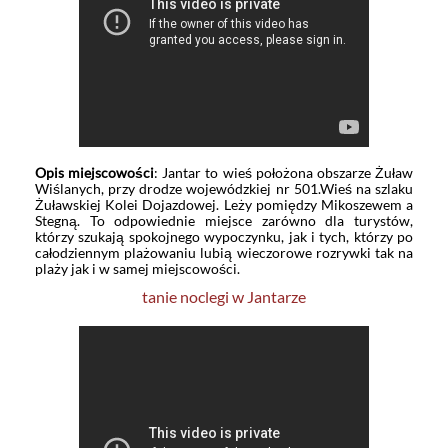
Opis miejscowości
: Jantar to wieś położona obszarze Żuław
Wiślanych, przy drodze wojewódzkiej nr 501.Wieś na szlaku
Żuławskiej Kolei Dojazdowej. Leży pomiędzy Mikoszewem a
Stegną. To odpowiednie miejsce zarówno dla turystów,
którzy szukają spokojnego wypoczynku, jak i tych, którzy po
całodziennym plażowaniu lubią wieczorowe rozrywki tak na
plaży jak i w samej miejscowości.
tanie noclegi w Jantarze