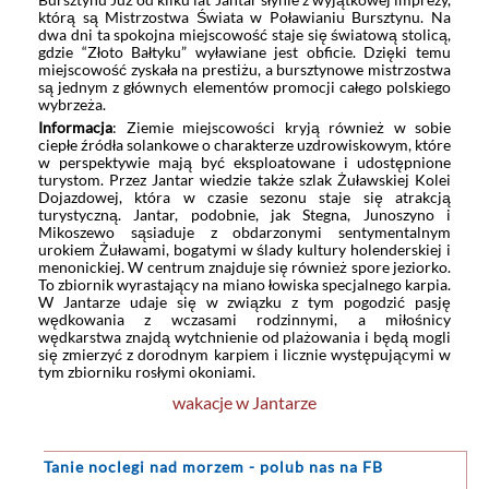
którą są Mistrzostwa Świata w Poławianiu Bursztynu. Na
dwa dni ta spokojna miejscowość staje się światową stolicą,
gdzie “Złoto Bałtyku” wyławiane jest obficie. Dzięki temu
miejscowość zyskała na prestiżu, a bursztynowe mistrzostwa
są jednym z głównych elementów promocji całego polskiego
wybrzeża.
Informacja
: Ziemie miejscowości kryją również w sobie
ciepłe źródła solankowe o charakterze uzdrowiskowym, które
w perspektywie mają być eksploatowane i udostępnione
turystom. Przez Jantar wiedzie także szlak Żuławskiej Kolei
Dojazdowej, która w czasie sezonu staje się atrakcją
turystyczną. Jantar, podobnie, jak Stegna, Junoszyno i
Mikoszewo sąsiaduje z obdarzonymi sentymentalnym
urokiem Żuławami, bogatymi w ślady kultury holenderskiej i
menonickiej. W centrum znajduje się również spore jeziorko.
To zbiornik wyrastający na miano łowiska specjalnego karpia.
W Jantarze udaje się w związku z tym pogodzić pasję
wędkowania z wczasami rodzinnymi, a miłośnicy
wędkarstwa znajdą wytchnienie od plażowania i będą mogli
się zmierzyć z dorodnym karpiem i licznie występującymi w
tym zbiorniku rosłymi okoniami.
wakacje w Jantarze
Tanie noclegi
nad morzem - polub nas na FB