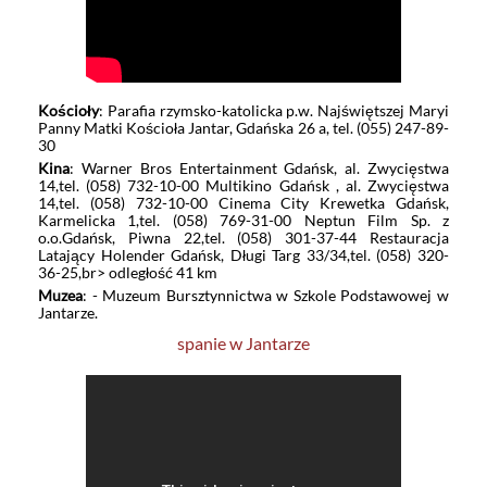
Kościoły
: Parafia rzymsko-katolicka p.w. Najświętszej Maryi
Panny Matki Kościoła Jantar, Gdańska 26 a, tel. (055) 247-89-
30
Kina
: Warner Bros Entertainment Gdańsk, al. Zwycięstwa
14,tel. (058) 732-10-00 Multikino Gdańsk , al. Zwycięstwa
14,tel. (058) 732-10-00 Cinema City Krewetka Gdańsk,
Karmelicka 1,tel. (058) 769-31-00 Neptun Film Sp. z
o.o.Gdańsk, Piwna 22,tel. (058) 301-37-44 Restauracja
Latający Holender Gdańsk, Długi Targ 33/34,tel. (058) 320-
36-25,br> odległość 41 km
Muzea
: - Muzeum Bursztynnictwa w Szkole Podstawowej w
Jantarze.
spanie w Jantarze