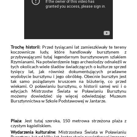
Trochę historii
: Przed tysiącami lat zamieszkiwały te tereny
koczownicze ludy, które handlowały bursztynem z
przybywającymi tutaj legendarnym bursztynowym szlakiem
Rzymianami. Na potwierdzenie tego archeolodzy odnaleźli w
tych okolicach wiele śladów świadczących o kulturze sprzed
tysięcy lat, jak również dokumentujących pradawne
wydobycie bursztynu i jego obróbkę. Obecnie bursztyn jest
tak samo pożądanym kruszcem na biżuterię, co przed
wiekami. O poławianiu bursztynu, o historii samej wsi i o
edycjach Mistrzostw Świata w Poławianiu Bursztynu
możemy dowiedzieć się więcej odwiedzając Muzeum
Bursztynnictwa w Szkole Podstawowej w Jantarze.
Plaża
: Jest tutaj szeroka, 150 metrowa strzeżona plaża z
czystym kąpieliskiem.
Wydarzenia kulturalne
: Mistrzostwa Świata w Poławianiu
Bursztynu Już od kilku lat Jantar słynie z wyjątkowej imprezy,