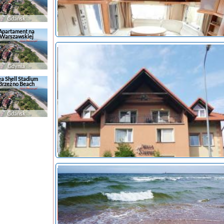
Gdańsk
Apartament na
Warszawskiej
Gdynia
ea Shell Stadium
Brzeźno Beach
Gdańsk