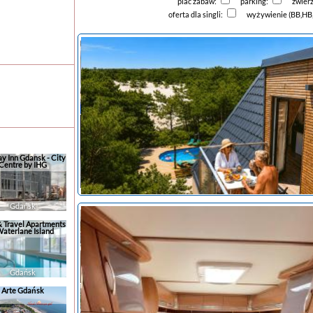
plac zabaw:
parking:
zwier
oferta dla singli:
wyżywienie (BB,HB
ay Inn Gdansk - City
Centre by IHG
Gdańsk
& Travel Apartments
Waterlane Island
noclegi Hel
Gdańsk
Arte Gdańsk