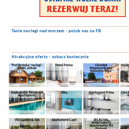
Tanie noclegi
nad morzem - polub nas na FB
Atrakcyjne oferty - zobacz koniecznie
"Pod Brzózką" noclegi -
Hotel Portus
Ośrodek
Holid
domki, pokoje
Wypoczynkowo-
Kolonijny "Alga"
Sarbinowo
Słupsk
Sztutowo
Nadmorskie Tarasy Klif
Nika
Apartament Prima
Live 
Apartamenty
- 
Kołobrzeg
Kołobrzeg
Reda
VIU Garden & Sun
Apartament Capri
IRS ROYAL
APARTMENTS
Apartamenty IRS
Brabank