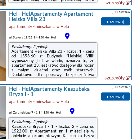
szczegóły
sprzyja relaksowi i komfortowi. Casa Baia 30
to miejsce, które łączy elegancję z nadmorskim
[ID II.6593826]
Hel
-
HelApartamenty Apartament
klimatem, oferując wygodę i styl na wakacje w
Helu. Bez względu na porę roku, apartament
Helska Villa 23
rezerwuj
stanowi doskonałą bazę wypadową do
apartamenty - mieszkania
w
Helu
odkrywania uroków tego malowniczego
regionu. Goście mogą cieszyć się prywatnym
tarasem, gdzie można ...
ul. Steyera 18/23, 84-150 Hel, Hel
Posiadamy: 2 pokoje
Apartament Helska Villa 23 - liczba: 1 - cena
od 1553.60 zł Budynek “Helskiej Villi”
wyposażony jest w windę, oznacza to, że
apartament 23, jest łatwo dostępny dla rodzin
z małymi dziećmi oraz osób starszych.
Dodatkowo dla poprawy bezpieczeństwa
szczegóły
teren obiektu jest ogrodzony i monitorowany.
Apartament 23 ma idealne położenie do
[ID II.6593827]
Hel
-
HelApartamenty Kaszubska
wypoczynku nad morzem. Apartamentowiec
“Helska Villa” sąsiaduje z lasami
Bryza I - 1
rezerwuj
Nadmorskiego Parku Krajobrazowego,
apartamenty - mieszkania
w
Helu
wystarczy przejść przez ulicę aby wejściem nr
65 wyruszyć na plażę lub na spacer szlakiem
helskich fortyfikacji. Sąsiedztwo budynków ...
ul. Żeromskiego 7 / 1, 84-150 Hel, Hel
Posiadamy: 2 pokoje
Kaszubska Bryza I - 1 - liczba: 2 - cena od
1522.00 zł Apartament nr 1 mieści się w
obiekcie apartamentowym Kaszubska Bryza