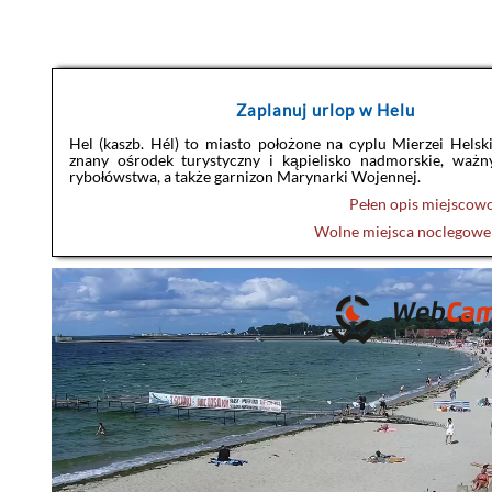
Zaplanuj urlop w Helu
Hel (kaszb. Hél) to miasto położone na cyplu Mierzei Helskie
znany ośrodek turystyczny i kąpielisko nadmorskie, ważn
rybołówstwa, a także garnizon Marynarki Wojennej.
Pełen opis miejscow
Wolne miejsca noclegow