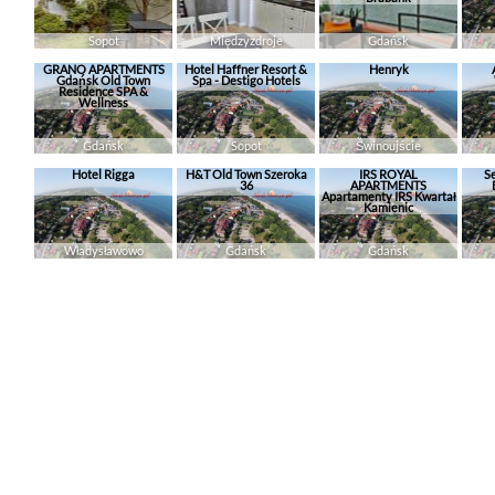
Sopot
Międzyzdroje
Gdańsk
GRANO APARTMENTS
Hotel Haffner Resort &
Henryk
Gdańsk Old Town
Spa - Destigo Hotels
Residence SPA &
Wellness
Gdańsk
Sopot
Świnoujście
Hotel Rigga
H&T Old Town Szeroka
IRS ROYAL
S
36
APARTMENTS
Apartamenty IRS Kwartał
Kamienic
Władysławowo
Gdańsk
Gdańsk