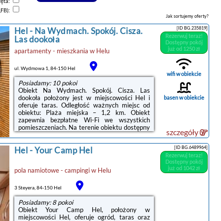
zęta:
,FB):
Jak sortujemy oferty?
[ID BG.235819]
Hel
-
Na Wydmach. Spokój. Cisza.
Rezerwuj teraz!
Las dookoła
Dostępny pokój
już od 1250 zł
apartamenty - mieszkania
w
Helu
ul. Wydmowa 1, 84-150 Hel
wifi w obiekcie
Posiadamy: 10 pokoi
Obiekt Na Wydmach. Spokój. Cisza. Las
dookoła położony jest w miejscowości Hel i
basen w obiekcie
oferuje taras. Odległość ważnych miejsc od
obiektu: Plaża miejska – 1,2 km. Obiekt
zapewnia bezpłatne Wi-Fi we wszystkich
pomieszczeniach. Na terenie obiektu dostępny
szczegóły
jest też prywatny parking.We wszystkich
opcjach zakwaterowania znajduje się podłoga
[ID BG.6489964]
Hel
-
Your Camp Hel
wyłożona kafelkami, kuchnia z pełnym
Rezerwuj teraz!
wyposażeniem, w tym lodówką, jadalnia, jak
Dostępny pokój
również prywatna łazienka z prysznicem oraz
już od 1042 zł
pola namiotowe - campingi
w
Helu
suszarką do włosów. Wyposażenie obejmuje
też telewizor z płaskim ekranem.Goście mogą
popływać w odkrytym basenie, ...
3 Steyera, 84-150 Hel
Posiadamy: 8 pokoi
Obiekt Your Camp Hel, położony w
miejscowości Hel, oferuje ogród, taras oraz