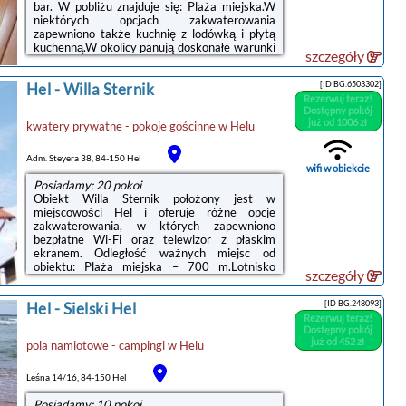
bar. W pobliżu znajduje się: Plaża miejska.W
niektórych opcjach zakwaterowania
zapewniono także kuchnię z lodówką i płytą
kuchenną.W okolicy panują doskonałe warunki
szczegóły
do uprawiania jazdy na rowerze.Lotnisko
Lotnisko Gdańsk-Rębiechowo znajduje się 89
[ID BG.6503302]
Hel
-
Willa Sternik
km od obiektu.Doba hotelowa od godziny
Rezerwuj teraz!
16:00 do 10:00.Obiekt nie zapewnia pościeli
Dostępny pokój
ani ręczników. Goście mogą korzystać z
już od 1006 zł
kwatery prywatne - pokoje gościnne
w
Helu
własnych lub wypożyczyć je na miejscu za
dodatkową opłatą w wysokości: Pościel: 80
PLN od osoby na pobyt. Goście
Adm. Steyera 38, 84-150 Hel
zainteresowani ...
wifi w obiekcie
Posiadamy: 20 pokoi
Obiekt Willa Sternik położony jest w
miejscowości Hel i oferuje różne opcje
zakwaterowania, w których zapewniono
bezpłatne Wi-Fi oraz telewizor z płaskim
ekranem. Odległość ważnych miejsc od
obiektu: Plaża miejska – 700 m.Lotnisko
szczegóły
Lotnisko Gdańsk-Rębiechowo znajduje się 89
km od obiektu.Doba hotelowa od godziny
[ID BG.248093]
Hel
-
Sielski Hel
14:00 do 10:00.W obiekcie obowiązuje zakaz
Rezerwuj teraz!
organizowania wieczorów panieńskich,
Dostępny pokój
kawalerskich itp.Zarządzany przez gospodarza
już od 452 zł
pola namiotowe - campingi
w
Helu
prywatnego (osobę fizyczną)W przypadku
pobytu w obiekcie z dziećmi należy pamiętać,
że obiekt jest prawnie zobowiązany do
Leśna 14/16, 84-150 Hel
stosowania ...
Posiadamy: 10 pokoi