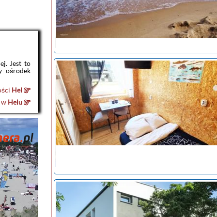
j. Jest to
y ośrodek
ości
Hel
e w
Helu