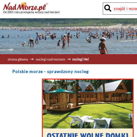
Od 2001 roku promujemy wczasy nad morzem
strona główna
noclegi nad morzem
noclegi Hel
Polskie morze
- sprawdzony nocleg