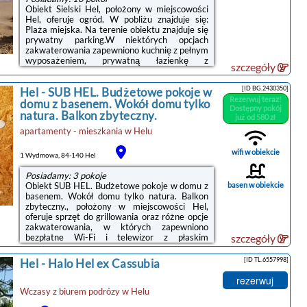
Obiekt Sielski Hel, położony w miejscowości
Hel, oferuje ogród. W pobliżu znajduje się:
Plaża miejska. Na terenie obiektu znajduje się
prywatny parking.W niektórych opcjach
zakwaterowania zapewniono kuchnię z pełnym
wyposażeniem, prywatną łazienkę z
szczegóły
prysznicem oraz taras z widokiem na
ogród.Obiekt Sielski Hel oferuje wypożyczalnię
[ID BG.2430350]
Hel
-
SUB HEL. Budżetowe pokoje w
rowerów.Lotnisko Lotnisko Gdańsk-
Rezerwuj teraz!
Rębiechowo znajduje się 89 km od
domu z basenem. Wokół domu tylko
Dostępny pokój
obiektu.Doba hotelowa od godziny 16:00 do
natura. Balkon zbyteczny.
już od 580 zł
11:00.Prosimy o wcześniejsze
apartamenty - mieszkania
w
Helu
poinformowanie obiektu o planowanej godzinie
przyjazdu. Aby to zrobić, możesz wpisać treść
prośby w miejscu ...
wifi w obiekcie
1 Wydmowa, 84-140 Hel
Posiadamy: 3 pokoje
Obiekt SUB HEL. Budżetowe pokoje w domu z
basen w obiekcie
basenem. Wokół domu tylko natura. Balkon
zbyteczny., położony w miejscowości Hel,
oferuje sprzęt do grillowania oraz różne opcje
zakwaterowania, w których zapewniono
bezpłatne Wi-Fi i telewizor z płaskim
szczegóły
ekranem.Do dyspozycji Gości jest w pełni
wyposażona prywatna łazienka z prysznicem i
[ID TL.6557998]
Hel
-
Halo Hel ex Cassubia
suszarką do włosów.W obiekcie do dyspozycji
Gości jest kryty basen.Odległość ważnych
rezerwuj
miejsc od obiektu: Plaża miejska – 1,2 km.
Wczasy z biurem podrózy w
Helu
Lotnisko Lotnisko Gdańsk-Rębiechowo