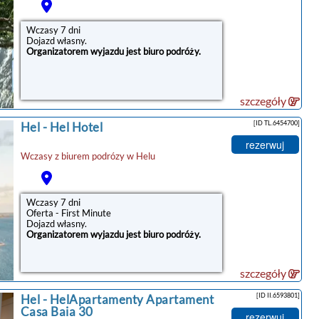
znajduje się 87 km od obiektu.Doba hotelowa
od godziny 17:00 do 10:00.Guests ...
Wczasy 7 dni
Dojazd własny.
Organizatorem wyjazdu jest biuro podróży.
szczegóły
[ID TL.6454700]
Hel
-
Hel Hotel
rezerwuj
Wczasy z biurem podrózy w
Helu
Wczasy 7 dni
Oferta - First Minute
Dojazd własny.
Organizatorem wyjazdu jest biuro podróży.
szczegóły
[ID II.6593801]
Hel
-
HelApartamenty Apartament
Casa Baia 30
rezerwuj