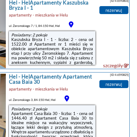
[ID II.6593803]
Hel
-
HelApartamenty Kaszubska
wypoczynku nad morzem. Apartamentowiec
“Helska Villa” sąsiaduje z lasami
Bryza I - 1
rezerwuj
Nadmorskiego Parku Krajobrazowego,
apartamenty - mieszkania
w
Helu
wystarczy przejść przez ulicę aby wejściem nr
65 wyruszyć na plażę lub na spacer szlakiem
helskich fortyfikacji. Sąsiedztwo budynków ...
ul. Żeromskiego 7 / 1, 84-150 Hel, Hel
Posiadamy: 2 pokoje
Kaszubska Bryza I - 1 - liczba: 2 - cena od
1522.00 zł Apartament nr 1 mieści się w
obiekcie apartamentowym Kaszubska Bryza
etap I przy ulicy Żeromskiego 7. Apartament
ma powierzchnię 50 m2 i składa się z salonu z
aneksem kuchennym, sypialni z garderobą,
szczegóły
łazienki oraz balkonu. Ekspozycja wschodnio
południowa zapewnia odpoczynek od słońca po
[ID II.6593825]
Hel
-
HelApartamenty Apartament
powrocie z plaży, a przytulny wystrój z
elementami drewna naturalnego wprowadzi w
Casa Baia 30
rezerwuj
dobre samopoczucie. Apartament jest
apartamenty - mieszkania
w
Helu
przeznaczony dla 4 osób. Apartament jest
przygotowany do komfortowego wypoczynku,
umeblowany i wyposażony
ul. Żeromskiego 3, 84-150 Hel, Hel
Posiadamy: 2 pokoje
Apartament Casa Baia 30 - liczba: 1 - cena od
1446.40 zł Apartament Casa Baia 30 to
idealne miejsce na wakacyjny wypoczynek,
łączące lekki design z przytulną atmosferą.
Wnętrze apartamentu urządzono z dbałością o
funkcjonalność, tworząc przestrzeń, która