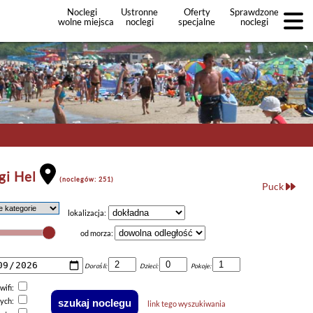
Noclegi
Ustronne
Oferty
Sprawdzone
wolne miejsca
noclegi
specjalne
noclegi
noclegów
+Dodaj
ofertę
gi Hel
(noclegów: 251)
Puck
lokalizacja:
od morza:
Dorośli:
Dzieci:
Pokoje:
wifi:
nych:
link tego wyszukiwania