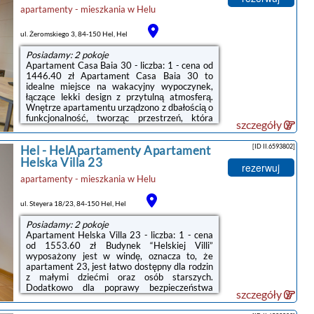
apartamenty - mieszkania
w
Helu
ul. Żeromskiego 3, 84-150 Hel, Hel
Posiadamy: 2 pokoje
Apartament Casa Baia 30 - liczba: 1 - cena od
1446.40 zł Apartament Casa Baia 30 to
idealne miejsce na wakacyjny wypoczynek,
łączące lekki design z przytulną atmosferą.
Wnętrze apartamentu urządzono z dbałością o
funkcjonalność, tworząc przestrzeń, która
szczegóły
sprzyja relaksowi i komfortowi. Casa Baia 30
to miejsce, które łączy elegancję z nadmorskim
[ID II.6593802]
Hel
-
HelApartamenty Apartament
klimatem, oferując wygodę i styl na wakacje w
Helu. Bez względu na porę roku, apartament
Helska Villa 23
rezerwuj
stanowi doskonałą bazę wypadową do
apartamenty - mieszkania
w
Helu
odkrywania uroków tego malowniczego
regionu. Goście mogą cieszyć się prywatnym
tarasem, gdzie można ...
ul. Steyera 18/23, 84-150 Hel, Hel
Posiadamy: 2 pokoje
Apartament Helska Villa 23 - liczba: 1 - cena
od 1553.60 zł Budynek “Helskiej Villi”
wyposażony jest w windę, oznacza to, że
apartament 23, jest łatwo dostępny dla rodzin
z małymi dziećmi oraz osób starszych.
Dodatkowo dla poprawy bezpieczeństwa
szczegóły
teren obiektu jest ogrodzony i monitorowany.
Apartament 23 ma idealne położenie do