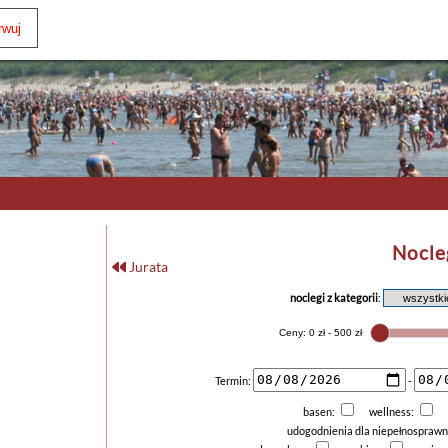
Nocle
Jurata
noclegi z kategorii
:
Termin:
-
basen:
wellness:
udogodnienia dla niepełnospraw