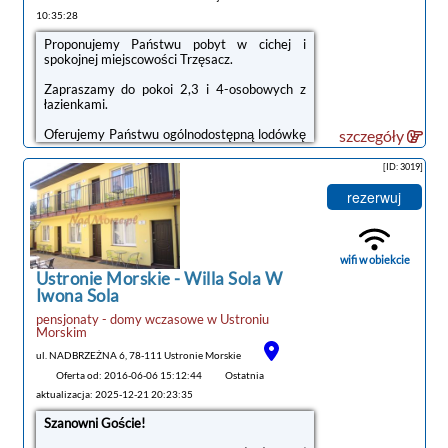
10:35:28
Proponujemy Państwu pobyt w cichej i
spokojnej miejscowości Trzęsacz.
Zapraszamy do pokoi 2,3 i 4-osobowych z
łazienkami.
Oferujemy Państwu ogólnodostępną lodówkę
szczegóły
oraz kuchnię, w pokojach telewizory,
komplety talerzy i szklanek oraz czajnik.
[ID: 3019]
Na terenie posesji znajduje się ogrodzony
rezerwuj
parking.
W pokojach są również leżaki i parawany.
wifi w obiekcie
Na telewizje zapraszamy do sali telewizyjnej.
Ustronie Morskie -
Willa Sola W
tanie noclegi
Iwona Sola
Akceptujemy zwierzęta domowe.
pensjonaty - domy wczasowe
w
Ustroniu
Morskim
ul. NADBRZEŻNA 6, 78-111 Ustronie Morskie
Oferta od: 2016-06-06 15:12:44
Ostatnia
aktualizacja: 2025-12-21 20:23:35
Szanowni Goście!