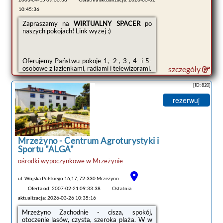
Wir hoffen Sie haben an unserem Angebot
10:45:36
Szybka wycena i rezerwacja domku na naszej
Gefallen gefunden und wünschen Ihnen einen
stronie www.nadmorskaoaza.pl
aufregenden sowie erholsamen Urlaub.
Zapraszamy na
WIRTUALNY SPACER
po
naszych pokojach! Link wyżej :)
Zapraszamy serdecznie na wspaniały
wypoczynek do domków nad morzem i
jeziorem Wicko Nadmorska Oaza!
Oferujemy Państwu pokoje 1,- 2-, 3-, 4- i 5-
Tel. +48 662-048-007
osobowe z łazienkami, radiami i telewizorami.
szczegóły
[ID: 820]
rezerwuj
Mrzeżyno -
Centrum Agroturystyki i
tanie noclegi
Sportu "ALGA"
ośrodki wypoczynkowe
w
Mrzeżynie
ul. Wojska Polskiego 16,17, 72-330 Mrzeżyno
Oferta od: 2007-02-21 09:33:38
Ostatnia
aktualizacja: 2026-03-26 10:35:16
Mrzeżyno Zachodnie - cisza, spokój,
otoczenie lasów, czysta, szeroka plaża. W w