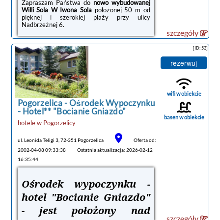
Zapraszam Państwa do
nowo wybudowanej
Willi Sola W Iwona Sola
położonej 50 m od
pięknej i szerokiej plaży przy ulicy
Nadbrzeżnej 6.
szczegóły
Do Państwa dyspozycji oferujemy
6 pokoi 2-
osobowych
o wysokim standardzie
[ID: 53]
wykończenia w każdym pokoju - duża
przestrzeń w pokoju.
rezerwuj
Posesja zamknięta.
Dodatkowo na posesji znajduje się
wifi w obiekcie
restauracja
, w której serwujemy
rybę
Pogorzelica -
Ośrodek Wypoczynku
smażoną, grilla, dania z pieca, dania mięsne,
tanie noclegi
- Hotel** "Bocianie Gniazdo"
zupy, zestawy obiadowe. W drugim lokalu
basen w obiekcie
można zjeść pyszne gofry, naleśniki, lody
hotele
w
Pogorzelicy
własnej produkcji
.
ul. Leonida Teligi 3, 72-351 Pogorzelica
Oferta od:
2002-04-08 09:33:38
Ostatnia aktualizacja: 2026-02-12
Zapraszamy na wypoczynek do pokoi nad
16:35:44
morzem w Willi Sola w Ustroniu Morskim!
Ośrodek wypoczynku -
hotel "Bocianie Gniazdo"
- jest położony nad
szczegóły