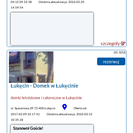
04-12 09:33:38
Ostatnia aktualizacja: 2026-02-20
14:59:54
szczegóły
[ID: 3253]
rezerwuj
Łukęcin -
Domek w Łukęcinie
domki letniskowe i całoroczne
w
Łukęcinie
ul. Spacerowa 2P, 72-400 Łukęcin
Oferta od:
tanie noclegi
2017-02-09 10:17:41
Ostatnia aktualizacja: 2026-03-12
10:35:28
Szanowni Goście!