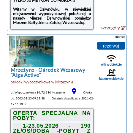
TYLKO 50 METRÓW DO MORZA!!!
Witamy w Dziwnówku, w niewielkiej
miejscowości wypoczynkowej położonej u
nasady Mierzei Dziwnowskiej pomiędzy
Morzem Bałtyckim a Zatoką Wrzosowską.
szczegóły
Oddajemy do Państwa dyspozycji trzy
mieszkania/apartamenty 4-osobowe, jedno
[ID: 466]
mieszkanie/apartament 6-osobowy z
kompletnie wyposażonymi kuchniami i z TV,
rezerwuj
dodatkowo proponujemy pokoje 2, 3 i 4-
osobowe z łazienkami oraz balkonami. Gratis,
tylko do dyspozycji naszych gości, są miejsca
parkingowe na terenie posesji, kijki do nordic
wifi w obiekcie
walking, a także sprzęt plażowy - leżaki i
Mrzeżyno -
Ośrodek Wczasowy
parawany.
tanie noclegi
"Alga Active"
basen w obiekcie
Serdecznie zapraszamy przez cały rok!
ośrodki wypoczynkowe
w
Mrzeżynie
ul. Wypoczynkowa 14, 72-330 Mrzeżyno
Oferta
od: 2002-03-23 09:33:38
Ostatnia aktualizacja: 2026-02-
19 16:13:08
OFERTA SPECJALNA NA
POBYT:
1-23.05.2026 - 190
ZŁ/OS/DOBA -POBYT Z