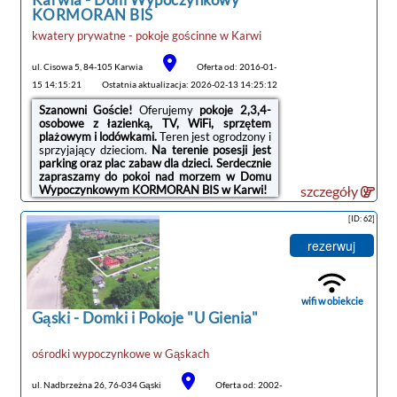
tanie noclegi
KORMORAN BIS
Tuż przy ośrodku znajduje się
plac zabaw dla
dzieci
, a na posesji obok mieszczą się
sklep
kwatery prywatne - pokoje gościnne
w
Karwi
spożywczy
oraz
jadłodajnia
z możliwością
wykupienia całodziennego wyżywienia.
ul. Cisowa 5, 84-105 Karwia
Oferta od: 2016-01-
W odległości 100 metrów od ośrodka
15 14:15:21
Ostatnia aktualizacja: 2026-02-13 14:25:12
znajduje się nowo wybudowany obiekt
Szanowni Goście!
Oferujemy
pokoje 2,3,4-
sportowy z kortami tenisowymi oraz siłownią.
osobowe z łazienką, TV, WiFi, sprzętem
plażowym i lodówkami.
Teren jest ogrodzony i
sprzyjający dzieciom.
Na terenie posesji jest
Zaplanuj swoje wczasy nad morzem w Rewalu
parking oraz plac zabaw dla dzieci.
Serdecznie
-
Dom Wczasowy Viva zaprasza!
zapraszamy do pokoi nad morzem w Domu
Wypoczynkowym KORMORAN BIS w Karwi!
szczegóły
[ID: 62]
rezerwuj
wifi w obiekcie
Gąski -
Domki i Pokoje "U Gienia"
tanie noclegi
ośrodki wypoczynkowe
w
Gąskach
ul. Nadbrzeżna 26, 76-034 Gąski
Oferta od: 2002-