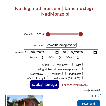
Noclegi nad morzem | tanie noclegi |
NadMorze.pl
od morza:
Termin:
-
Dorośli:
Dzieci:
Pokoje:
basen:
wellness:
wifi:
udogodnienia dla niepełnosprawnych:
plac zabaw:
parking:
zwierzęta:
oferta dla singli:
wyżywienie (BB,HB,FB):
link tego wyszukiwania
Jak sortujemy oferty?
[ID: 4007]
rezerwuj