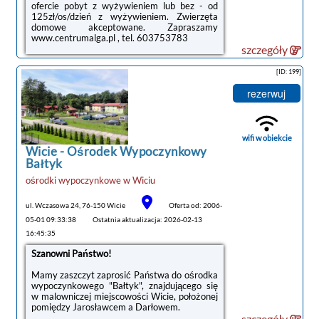
ofercie pobyt z wyżywieniem lub bez - od
125zł/os/dzień z wyżywieniem. Zwierzęta
domowe akceptowane. Zapraszamy
www.centrumalga.pl , tel. 603753783
szczegóły
[ID: 199]
rezerwuj
wifi w obiekcie
Wicie -
Ośrodek Wypoczynkowy
tanie noclegi
Bałtyk
ośrodki wypoczynkowe
w
Wiciu
ul. Wczasowa 24, 76-150 Wicie
Oferta od: 2006-
05-01 09:33:38
Ostatnia aktualizacja: 2026-02-13
16:45:35
Szanowni Państwo!
Mamy zaszczyt zaprosić Państwa do ośrodka
wypoczynkowego "Bałtyk", znajdującego się
w malowniczej miejscowości Wicie, położonej
pomiędzy Jarosławcem a Darłowem.
szczegóły