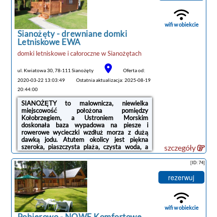
wifi w obiekcie
Sianożęty -
drewniane domki
tanie noclegi
Letniskowe EWA
domki letniskowe i całoroczne
w
Sianożętach
ul. Kwiatowa 30, 78-111 Sianożęty
Oferta od:
2020-03-22 13:03:49
Ostatnia aktualizacja: 2025-08-19
20:44:00
SIANOŻĘTY to malownicza, niewielka
miejscowość położona pomiędzy
Kołobrzegiem, a Ustroniem Morskim
doskonała baza wypadowa na piesze i
rowerowe wycieczki wzdłuż morza z dużą
dawką jodu. Atutem okolicy jest piękna
szeroka, piaszczysta plaża, czysta woda, a
szczegóły
także ścieżka rowerowa R10.
[ID: 74]
NASZE
domki położone są ok. 350 m od
morza oraz 200 m od centrum miejscowości.
rezerwuj
Na prawie hektarowym terenie
przygotowaliśmy plac zabaw dla dzieci,
miejsce do wieczornych biesiad przy grillu lub
ognisku.
wifi w obiekcie
Pobierowo -
NOWE Komfortowe