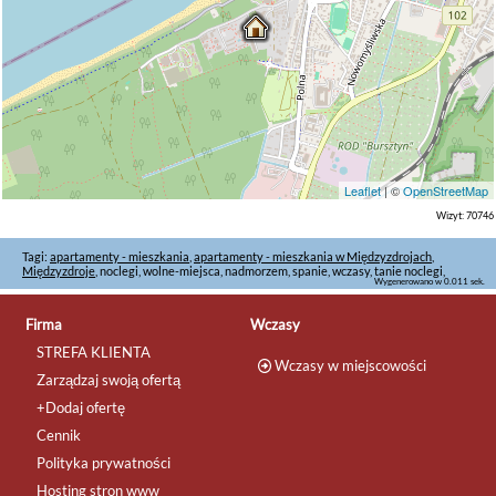
Leaflet
| ©
OpenStreetMap
Wizyt: 70746
Tagi:
apartamenty - mieszkania
,
apartamenty - mieszkania w Międzyzdrojach
,
Międzyzdroje
, noclegi, wolne-miejsca, nadmorzem, spanie, wczasy, tanie noclegi,
Wygenerowano w 0.011 sek.
Firma
Wczasy
STREFA KLIENTA
Wczasy w miejscowości
Zarządzaj swoją ofertą
+Dodaj ofertę
Cennik
Polityka prywatności
Hosting stron www