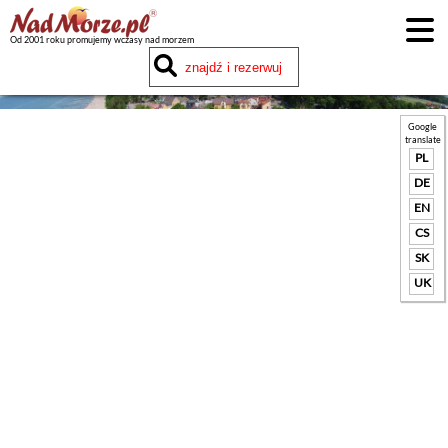
Od 2001 roku promujemy wczasy nad morzem
Google
translate
PL
DE
EN
CS
SK
UK