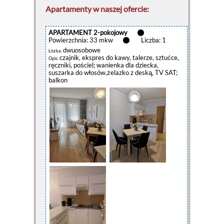
Apartamenty w naszej ofercie:
APARTAMENT 2-pokojowy
Powierzchnia: 33 mkw
Liczba: 1
dwuosobowe
Łóżka:
czajnik, ekspres do kawy, talerze, sztućce,
Opis:
ręczniki, pościel; wanienka dla dziecka,
suszarka do włosów,żelazko z deską, TV SAT;
balkon