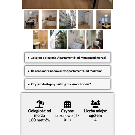
Jaka jest odległość Apartament Nad Morzem od morza?
Ile osób może nocować w Apartament Nad Morzem?
Czy jest dostępny parking dla samochodów?
Odległość od
Czynne
Liczba miejsc
morza
sezonowo ( I -
ogółem
100 metrów
XII )
4