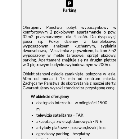
Parking
Oferujemy Państwu pobyt wypoczynkowy w
komfortowym 2-pokojowym apartamencie o pow.
32m2 przeznaczonym dla 4 osób. Do dyspozycji
gości są: Pokój dzienny z kompleksowo
wyposażonym aneksem kuchennym, sypialnia
dwuosobowa, TV, łazienka z prysznicem, balkon 7m2
wyposażony w meble tarasowe, sprzęt plażowy,
parking. Apartament znajduje się na drugim piętrze
w 3 piętrowym budynku wybudowanym w 2006 r.
Obiekt stanowi osiedle zamknięte, położone w lesie,
50m od morza i 15 min od centrum miasta.
Zachęcamy Państwa do skorzystania z naszej oferty.
Gwarantujemy wysoki standard za przystępną cenę.
W obiekcie oferujemy
dostęp do Internetu - w odległości 1500
m
telewizja satelitarna - TAK
akceptacja zwierząt domowych - NIE
artykuły plażowe - parawan,leżaki, koc
ogrodzony parking - bezpłatny