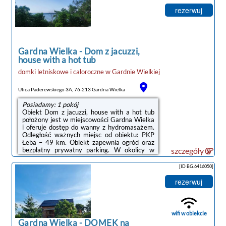
znajduje się Słowiński Park Narodowy.W
domu wakacyjnym do dyspozycji gości
rezerwuj
przygotowano taras, kilka sypialni (2), salon
oraz kuchnię z doskonałym wyposażeniem.
Goście mają do dyspozycji telewizor z płaskim
ekranem.Obiekt Agrodomki-OKEJ Dom
Belweder oferuje ...
Gardna Wielka
-
Dom z jacuzzi,
house with a hot tub
noclegi Gardna Wielka
domki letniskowe i całoroczne
w
Gardnie Wielkiej
Ulica Paderewskiego 3A, 76-213 Gardna Wielka
Posiadamy: 1 pokój
Obiekt Dom z jacuzzi, house with a hot tub
położony jest w miejscowości Gardna Wielka
i oferuje dostęp do wanny z hydromasażem.
Odległość ważnych miejsc od obiektu: PKP
Łeba – 49 km. Obiekt zapewnia ogród oraz
bezpłatny prywatny parking. W okolicy w
szczegóły
odległości 14 km znajduje się Słowiński Park
Narodowy.W domu wakacyjnym do
[ID BG.6416050]
dyspozycji gości przygotowano taras, kilka
sypialni (2), salon oraz kuchnię z doskonałym
rezerwuj
wyposażeniem. Goście mają do dyspozycji
telewizor z płaskim ekranem.Odległość
ważnych miejsc od obiektu: Zamek krzyżacki
w Lęborku – 49 km, Bałtycka Galeria ...
wifi w obiekcie
Gardna Wielka
-
DOMEK na