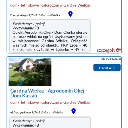
domki letniskowe i całoroczne
w
Gardnie Wielkiej
Daszyńskiego 9, 76-213 Gardna Wielka
Posiadamy: 1 pokój
Wyżywienie: FB
Obiekt Agrodomki Okej - Dom Oleńka oferuje
bar oraz widok na ogród. Usytuowany jest on
w miejscowości Gardna Wielka. Odległość
ważnych miejsc od obiektu: PKP Łeba – 48
km, Zamek krzyżacki w Lęborku – 49 km.
szczegóły
Obiekt zapewnia ogród oraz bezpłatny
prywatny parking. W okolicy w odległości 14
[ID BG.6402972]
km znajduje się Słowiński Park Narodowy.W
domu wakacyjnym zapewniono taras, kilka
rezerwuj
sypialni (3), salon z telewizorem z płaskim
ekranem, kuchnię ze standardowym
wyposażeniem, a także kilka łazienek (2) i
prysznicem. Goście mogą podziwiać widok na
jezioro.Na miejscu dostępny jest plac ...
Gardna Wielka
-
Agrodomki Okej -
Dom Kasjan
domki letniskowe i całoroczne
w
Gardnie Wielkiej
ul.Daszyńskiego 9, 76-213 Gardna Wielka
Posiadamy: 1 pokój
Wyżywienie: FB