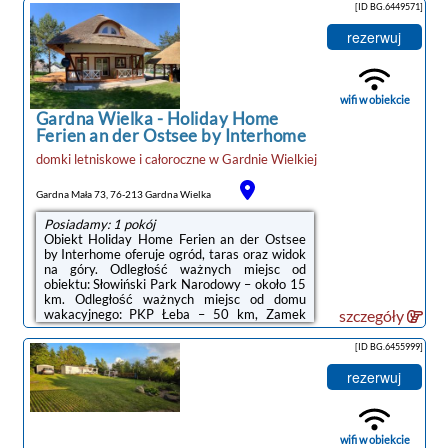
zapewniono aneks kuchenny z pełnym
[ID BG.6449571]
wyposażeniem, prywatną łazienkę z bidetem
oraz balkon z widokiem na jezioro.Na miejscu
rezerwuj
dostępny jest taras i sprzęt do grillowania, a
w okolicy panują doskonałe warunki do
uprawiania trekkingu oraz jazdy na
rowerze.Odległość ważnych miejsc od
wifi w obiekcie
obiektu: PKP ...
Gardna Wielka
-
Holiday Home
Ferien an der Ostsee by Interhome
domki letniskowe i całoroczne
w
Gardnie Wielkiej
Gardna Mała 73, 76-213 Gardna Wielka
Posiadamy: 1 pokój
Obiekt Holiday Home Ferien an der Ostsee
by Interhome oferuje ogród, taras oraz widok
na góry. Odległość ważnych miejsc od
obiektu: Słowiński Park Narodowy – około 15
km. Odległość ważnych miejsc od domu
wakacyjnego: PKP Łeba – 50 km, Zamek
szczegóły
krzyżacki w Lęborku – 50 km.W domu
wakacyjnym zapewniono kilka sypialni (3),
[ID BG.6455999]
aneks kuchenny z pełnym wyposażeniem, w
tym lodówką oraz zmywarką, a także kilka
rezerwuj
łazienek (2) z wanną lub
prysznicem.Odległość ważnych miejsc od
obiektu: Bałtycka Galeria Sztuki
Współczesnej – 22 km, Promenada w Ustce –
wifi w obiekcie