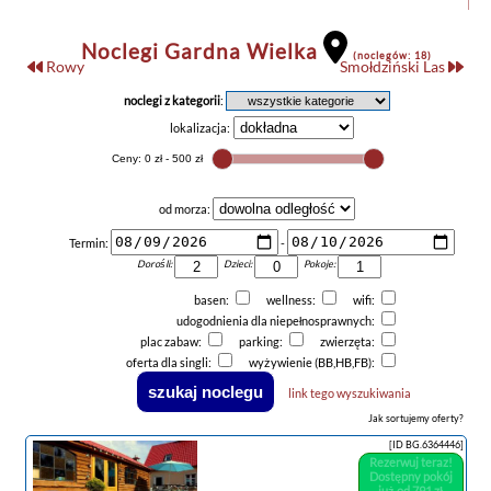
Noclegi Gardna Wielka
(noclegów: 18)
Rowy
Smołdziński Las
noclegi z kategorii
:
lokalizacja:
od morza:
Termin:
-
Dorośli:
Dzieci:
Pokoje:
basen:
wellness:
wifi:
udogodnienia dla niepełnosprawnych:
plac zabaw:
parking:
zwierzęta:
oferta dla singli:
wyżywienie (BB,HB,FB):
link tego wyszukiwania
Jak sortujemy oferty?
[ID BG.6364446]
Rezerwuj teraz!
Dostępny pokój
już od 791 zł