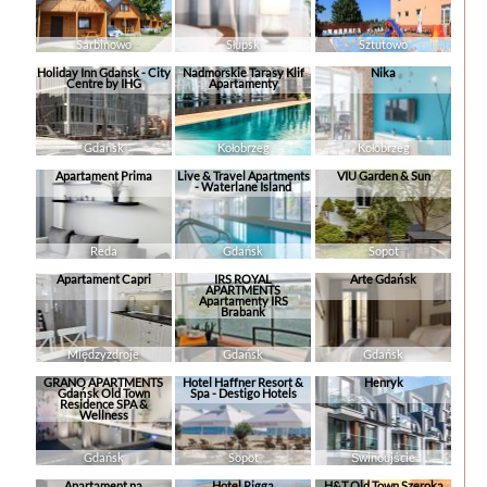
Sarbinowo
Słupsk
Sztutowo
Holiday Inn Gdansk - City
Nadmorskie Tarasy Klif
Nika
Centre by IHG
Apartamenty
Gdańsk
Kołobrzeg
Kołobrzeg
Apartament Prima
Live & Travel Apartments
VIU Garden & Sun
- Waterlane Island
Reda
Gdańsk
Sopot
Apartament Capri
IRS ROYAL
Arte Gdańsk
APARTMENTS
Apartamenty IRS
Brabank
Międzyzdroje
Gdańsk
Gdańsk
GRANO APARTMENTS
Hotel Haffner Resort &
Henryk
Gdańsk Old Town
Spa - Destigo Hotels
Residence SPA &
Wellness
Gdańsk
Sopot
Świnoujście
Apartament na
Hotel Rigga
H&T Old Town Szeroka