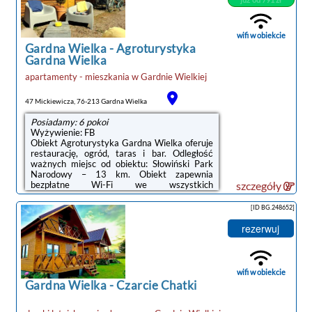
wifi w obiekcie
Gardna Wielka
-
Agroturystyka
Gardna Wielka
apartamenty - mieszkania
w
Gardnie Wielkiej
noclegi Gardna Wielka
47 Mickiewicza, 76-213 Gardna Wielka
Posiadamy: 6 pokoi
Wyżywienie: FB
Obiekt Agroturystyka Gardna Wielka oferuje
restaurację, ogród, taras i bar. Odległość
ważnych miejsc od obiektu: Słowiński Park
Narodowy – 13 km. Obiekt zapewnia
bezpłatne Wi-Fi we wszystkich
szczegóły
pomieszczeniach. Na terenie obiektu
dostępny jest też prywatny parking.Na
[ID BG.248652]
miejscu zapewniono kuchnię z pełnym
wyposażeniem, w tym lodówką i czajnikiem, a
rezerwuj
także telewizor z płaskim ekranem oraz
prywatną łazienkę z prysznicem.Na miejscu
serwowane jest śniadanie w formie
bufetu.Obiekt dysponuje placem zabaw.W
wifi w obiekcie
obiekcie Goście mogą grać w tenisa
Gardna Wielka
-
Czarcie Chatki
stołowego. Okolica cieszy się popularnością ...