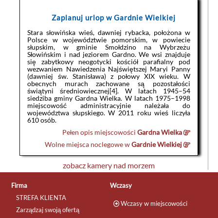
Zaplanuj urlop w Gardnie Wielkiej
Stara słowińska wieś, dawniej rybacka, położona w
Polsce w województwie pomorskim, w powiecie
słupskim, w gminie Smołdzino na Wybrzeżu
Słowińskim i nad jeziorem Gardno. We wsi znajduje
się zabytkowy neogotycki kościół parafialny pod
wezwaniem Nawiedzenia Najświętszej Maryi Panny
(dawniej św. Stanisława) z połowy XIX wieku. W
obecnych murach zachowane są pozostałości
świątyni średniowiecznej[4]. W latach 1945–54
siedziba gminy Gardna Wielka. W latach 1975–1998
miejscowość administracyjnie należała do
województwa słupskiego. W 2011 roku wieś liczyła
610 osób.
Pełen opis miejscowości
Gardna Wielka
Wolne miejsca noclegowe w
Gardnie Wielkiej
zobacz kamery nad morzem
Firma
Wczasy
STREFA KLIENTA
Wczasy w miejscowości
Zarządzaj swoją ofertą