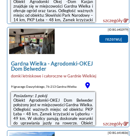
Obiekt Agrodomki Okej -Dom Kasjan
znajduje się w miejscowości Gardna Wielka i
oferuje ogród oraz taras. Odległość ważnych
miejsc od obiektu: Słowiński Park Narodowy –
14 km, PKP Łeba – 48 km, Zamek krzyżacki
szczegóły
w Lęborku – 49 km. Oferta domu
wakacyjnego obejmuje restaurację.W domu
[ID BG.6402979]
wakacyjnym z 3 sypialniami zapewniono
kuchnię z lodówką, a także łazienkę (1) z
rezerwuj
prysznicem. Goście mają do dyspozycji
telewizor z płaskim ekranem.Na terenie
obiektu Agrodomki Okej -Dom Kasjan
znajduje się plac zabaw.Odległość ważnych
miejsc od obiektu: Bałtycka Galeria Sztuki
Gardna Wielka
-
Agrodomki-OKEJ
Współczesnej ...
Dom Belweder
domki letniskowe i całoroczne
w
Gardnie Wielkiej
9 Ignacego Daszyńskiego, 76-213 Gardna Wielka
Posiadamy: 1 pokój
Obiekt Agrodomki-OKEJ Dom Belweder
położony jest w miejscowości Gardna Wielka.
Odległość ważnych miejsc od obiektu: PKP
Łeba – 48 km, Zamek krzyżacki w Lęborku –
49 km. W okolicy panują doskonałe warunki
do uprawiania jazdy na rowerze. Obiekt
szczegóły
zapewnia ogród oraz bezpłatny prywatny
parking. W okolicy w odległości 14 km
[ID BG.6414836]