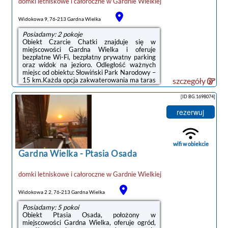
domki letniskowe i całoroczne
w
Gardnie Wielkiej
Widokowa 9, 76-213 Gardna Wielka
Posiadamy: 2 pokoje
Obiekt Czarcie Chatki znajduje się w
miejscowości Gardna Wielka i oferuje
bezpłatne Wi-Fi, bezpłatny prywatny parking
oraz widok na jezioro. Odległość ważnych
miejsc od obiektu: Słowiński Park Narodowy –
15 km.Każda opcja zakwaterowania ma taras
szczegóły
i wyposażona jest w telewizor z płaskim
ekranem. We wszystkich opcjach znajduje się
[ID BG.1698074]
kuchnia z pełnym wyposażeniem, w tym
lodówką, jak również kominek, część
rezerwuj
wypoczynkowa z rozkładaną sofą oraz
prywatna łazienka z prysznicem i bezpłatnym
zestawem kosmetyków. Wyposażenie
obejmuje również płytę kuchenną, toster,
wifi w obiekcie
ekspres ...
Gardna Wielka
-
Ptasia Osada
domki letniskowe i całoroczne
w
Gardnie Wielkiej
Widokowa 2 2, 76-213 Gardna Wielka
Posiadamy: 5 pokoi
Obiekt Ptasia Osada, położony w
miejscowości Gardna Wielka, oferuje ogród,