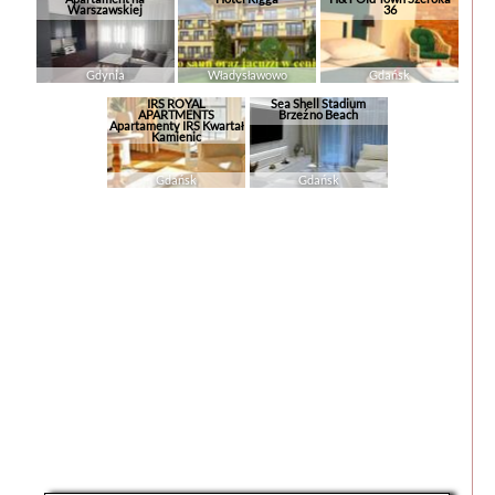
Warszawskiej
36
Gdynia
Władysławowo
Gdańsk
IRS ROYAL
Sea Shell Stadium
APARTMENTS
Brzeźno Beach
Apartamenty IRS Kwartał
Kamienic
Gdańsk
Gdańsk