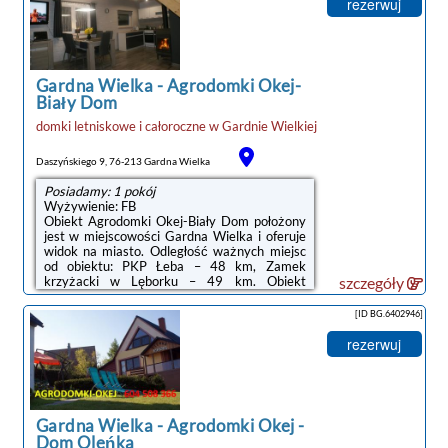
ekranem, kuchnię ze standardowym
rezerwuj
wyposażeniem, takim jak lodówka, a także
łazienkę (1) z prysznicem. Goście mogą
podziwiać widok na jezioro.Na miejscu
dostępny jest plac zabaw i sprzęt do
grillowania, a w okolicy panują doskonałe
Gardna Wielka
-
Agrodomki Okej-
warunki do uprawiania ...
Biały Dom
domki letniskowe i całoroczne
w
Gardnie Wielkiej
Daszyńskiego 9, 76-213 Gardna Wielka
Posiadamy: 1 pokój
Wyżywienie: FB
Obiekt Agrodomki Okej-Biały Dom położony
jest w miejscowości Gardna Wielka i oferuje
widok na miasto. Odległość ważnych miejsc
od obiektu: PKP Łeba – 48 km, Zamek
krzyżacki w Lęborku – 49 km. Obiekt
szczegóły
zapewnia ogród oraz bezpłatny prywatny
parking. W okolicy w odległości 14 km
[ID BG.6402946]
znajduje się Słowiński Park Narodowy.W
domu wakacyjnym do dyspozycji gości
rezerwuj
przygotowano taras, kilka sypialni (2), salon
oraz kuchnię z doskonałym wyposażeniem, w
tym lodówką. Goście mają do dyspozycji
telewizor z płaskim ekranem.Na miejscu
dostępny jest plac zabaw, a w okolicy panują
Gardna Wielka
-
Agrodomki Okej -
doskonałe ...
Dom Oleńka