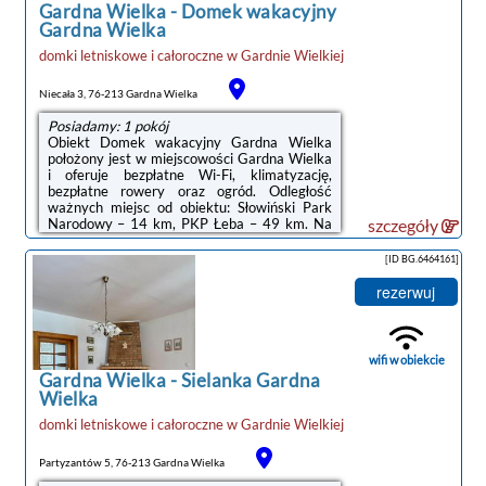
24 km. Lotnisko Lotnisko ...
Gardna Wielka
-
Domek wakacyjny
Gardna Wielka
domki letniskowe i całoroczne
w
Gardnie Wielkiej
Niecała 3, 76-213 Gardna Wielka
Posiadamy: 1 pokój
Obiekt Domek wakacyjny Gardna Wielka
położony jest w miejscowości Gardna Wielka
i oferuje bezpłatne Wi-Fi, klimatyzację,
bezpłatne rowery oraz ogród. Odległość
ważnych miejsc od obiektu: Słowiński Park
Narodowy – 14 km, PKP Łeba – 49 km. Na
szczegóły
terenie obiektu dostępny jest prywatny
parking.W domu wakacyjnym zapewniono
[ID BG.6464161]
taras, kilka sypialni (2), salon z telewizorem z
płaskim ekranem, aneks kuchenny ze
rezerwuj
standardowym wyposażeniem, takim jak
lodówka i mikrofalówka, a także łazienkę (1) z
prysznicem. Goście mogą podziwiać widok na
jezioro.Na terenie obiektu Domek wakacyjny
wifi w obiekcie
Gardna ...
Gardna Wielka
-
Sielanka Gardna
Wielka
domki letniskowe i całoroczne
w
Gardnie Wielkiej
Partyzantów 5, 76-213 Gardna Wielka