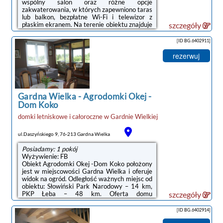
wspólny salon oraz różne opcje
zakwaterowania, w których zapewniono taras
lub balkon, bezpłatne Wi-Fi i telewizor z
płaskim ekranem. Na terenie obiektu znajduje
szczegóły
się prywatny parking.Wszystkie opcje
zakwaterowania mają patio, skąd roztacza się
[ID BG.6402911]
widok na jezioro. W każdej opcji znajduje się
też kuchnia z lodówką i płytą kuchenną oraz
rezerwuj
prywatna łazienka. Wyposażenie obejmuje
także toster i ekspres do kawy.Na miejscu
dostępny jest plac zabaw, a w okolicy panują
doskonałe warunki do uprawiania jazdy ...
Gardna Wielka
-
Agrodomki Okej -
Dom Koko
domki letniskowe i całoroczne
w
Gardnie Wielkiej
ul.Daszyńskiego 9, 76-213 Gardna Wielka
Posiadamy: 1 pokój
Wyżywienie: FB
Obiekt Agrodomki Okej -Dom Koko położony
jest w miejscowości Gardna Wielka i oferuje
widok na ogród. Odległość ważnych miejsc od
obiektu: Słowiński Park Narodowy – 14 km,
PKP Łeba – 48 km. Oferta domu
szczegóły
wakacyjnego obejmuje ogród i restaurację.W
domu wakacyjnym zapewniono taras,
[ID BG.6402914]
sypialnię (1), salon z telewizorem z płaskim