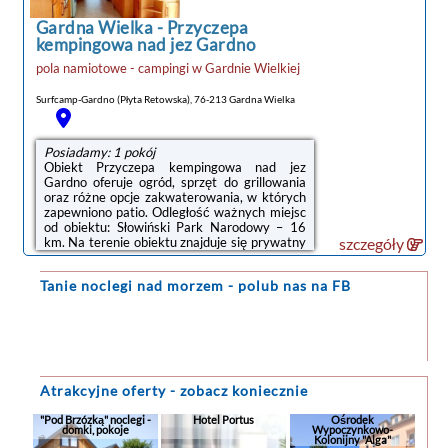
Lotnisko Lotnisko Gdańsk-Rębiechowo
znajduje ...
Gardna Wielka
-
Przyczepa
kempingowa nad jez Gardno
pola namiotowe - campingi
w
Gardnie Wielkiej
Surfcamp-Gardno (Płyta Retowska), 76-213 Gardna Wielka
Posiadamy: 1 pokój
Obiekt Przyczepa kempingowa nad jez
Gardno oferuje ogród, sprzęt do grillowania
oraz różne opcje zakwaterowania, w których
zapewniono patio. Odległość ważnych miejsc
od obiektu: Słowiński Park Narodowy – 16
km. Na terenie obiektu znajduje się prywatny
szczegóły
parking.Wszystkie opcje zakwaterowania
mają taras, skąd roztacza się widok na ogród.
Tanie noclegi
nad morzem - polub nas na FB
W każdej opcji znajduje się też aneks
kuchenny z lodówką i płytą kuchenną oraz
współdzielona łazienka z prysznicem. We
wszystkich opcjach zakwaterowania znajduje
się część wypoczynkowa i jadalnia.Obiekt
Przyczepa kempingowa nad jez ...
Atrakcyjne oferty - zobacz koniecznie
"Pod Brzózką" noclegi -
Hotel Portus
Ośrodek
domki, pokoje
Wypoczynkowo-
Kolonijny "Alga"