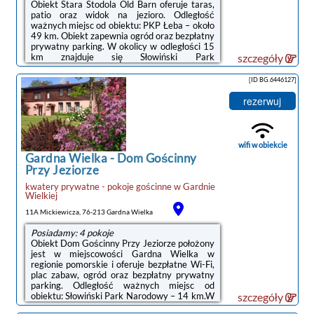
Obiekt Stara Stodola Old Barn oferuje taras,
patio oraz widok na jezioro. Odległość
ważnych miejsc od obiektu: PKP Łeba – około
49 km. Obiekt zapewnia ogród oraz bezpłatny
prywatny parking. W okolicy w odległości 15
km znajduje się Słowiński Park
szczegóły
Narodowy.Oferta domu wakacyjnego
obejmuje kilka sypialni (3), salon, kuchnię z
[ID BG.6446127]
pełnym wyposażeniem, w tym lodówką i
ekspresem do kawy, a także łazienkę (1) z
rezerwuj
prysznicem oraz suszarką do włosów. W
domu wakacyjnym zapewniono ręczniki i
pościel.Odległość ważnych miejsc od obiektu:
Zamek krzyżacki w Lęborku – 49 km,
wifi w obiekcie
Bałtycka ...
Gardna Wielka
-
Dom Gościnny
Przy Jeziorze
kwatery prywatne - pokoje gościnne
w
Gardnie
Wielkiej
11A Mickiewicza, 76-213 Gardna Wielka
Posiadamy: 4 pokoje
Obiekt Dom Gościnny Przy Jeziorze położony
jest w miejscowości Gardna Wielka w
regionie pomorskie i oferuje bezpłatne Wi-Fi,
plac zabaw, ogród oraz bezpłatny prywatny
parking. Odległość ważnych miejsc od
obiektu: Słowiński Park Narodowy – 14 km.W
szczegóły
niektórych opcjach zakwaterowania