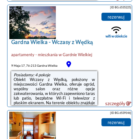
km.Do dyspozycji Gości jest aneks kuchenny
z pełnym wyposażeniem oraz prywatna
[ID BG.6535225]
łazienka.W obiekcie serwowane jest
śniadanie kontynentalne lub
rezerwuj
wegetariańskie.Na miejscu Goście mogą grać
w rzutki. Okolica cieszy się popularnością
wśród miłośników jazdy na
rowerze.Odległość ważnych miejsc od
wifi w obiekcie
obiektu: PKP Łeba – ...
Gardna Wielka
-
Wczasy z Wędką
apartamenty - mieszkania
w
Gardnie Wielkiej
9 Maja 17, 76-213 Gardna Wielka
Posiadamy: 4 pokoje
Obiekt Wczasy z Wędką, położony w
miejscowości Gardna Wielka, oferuje ogród,
wspólny salon oraz różne opcje
noclegi Gardna Wielka
zakwaterowania, w których zapewniono taras
lub patio, bezpłatne Wi-Fi i telewizor z
płaskim ekranem. Na terenie obiektu znajduje
szczegóły
się prywatny parking.Do dyspozycji Gości jest
w pełni wyposażona prywatna łazienka z
[ID BG.6539146]
prysznicem i suszarką do włosów.Obiekt
dysponuje placem zabaw.Obiekt Wczasy z
rezerwuj
Wędką oferuje opiekę nad dziećmi.Odległość
ważnych miejsc od obiektu: Słowiński Park
Narodowy – 14 km, PKP Łeba – 49 km.