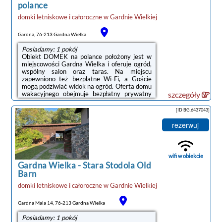
polance
domki letniskowe i całoroczne
w
Gardnie Wielkiej
Gardna, 76-213 Gardna Wielka
Posiadamy: 1 pokój
Obiekt DOMEK na polance położony jest w
miejscowości Gardna Wielka i oferuje ogród,
wspólny salon oraz taras. Na miejscu
zapewniono też bezpłatne Wi-Fi, a Goście
mogą podziwiać widok na ogród. Oferta domu
wakacyjnego obejmuje bezpłatny prywatny
szczegóły
parking oraz wspólną kuchnię.Oferta domu
wakacyjnego obejmuje kilka sypialni (2),
[ID BG.6437043]
salon, aneks kuchenny z pełnym
wyposażeniem, w tym lodówką i czajnikiem, a
rezerwuj
także łazienkę (1) z prysznicem. W domu
wakacyjnym zapewniono ręczniki i pościel.W
obiekcie znajduje się sprzęt do grillowania, a
okolica jest popularna wśród miłośników ...
wifi w obiekcie
Gardna Wielka
-
Stara Stodola Old
Barn
domki letniskowe i całoroczne
w
Gardnie Wielkiej
Gardna Mala 14, 76-213 Gardna Wielka
Posiadamy: 1 pokój