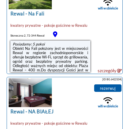
hotelowa od godziny 16:00 do 10:00.in order
to guarantee the porperty comfort, every
wifi w obiekcie
guest must ...
Rewal
-
Na Fali
kwatery prywatne - pokoje gościnne
w
Rewalu
Słoneczna 2, 72-344 Rewal
Posiadamy: 5 pokoi
Obiekt Na Fali położony jest w miejscowości
Rewal w regionie zachodniopomorskie i
oferuje bezpłatne Wi-Fi, sprzęt do grillowania,
ogród oraz bezpłatny prywatny parking.
Odległość ważnych miejsc od obiektu: Plaża
Rewal – 400 m.Do dyspozycji Gości jest w
szczegóły
pełni wyposażona prywatna łazienka z
prysznicem i suszarką do włosów.Odległość
[ID BG.6422104]
ważnych miejsc od obiektu: PKP Kołobrzeg –
49 km, Molo w Kołobrzegu – 49 km.Doba
rezerwuj
hotelowa od godziny 15:00 do 10:00.W
obiekcie obowiązuje zakaz organizowania
wieczorów panieńskich, kawalerskich
itp.Prosimy o wcześniejsze poinformowanie ...
wifi w obiekcie
Rewal
-
NA BIAŁEJ
kwatery prywatne - pokoje gościnne
w
Rewalu