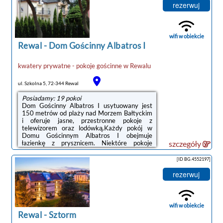
PKP Kołobrzeg – 49 km, Molo w Kołobrzegu –
rezerwuj
49 km.Doba hotelowa od godziny 14:00 do
10:00.Prosimy o wcześniejsze
poinformowanie obiektu o planowanej
godzinie przyjazdu. Aby to zrobić, możesz
wifi w obiekcie
wpisać treść prośby w miejscu na życzenia ...
Rewal
-
Dom Gościnny Albatros I
kwatery prywatne - pokoje gościnne
w
Rewalu
ul. Szkolna 5, 72-344 Rewal
Posiadamy: 19 pokoi
Dom Gościnny Albatros I usytuowany jest
150 metrów od plaży nad Morzem Bałtyckim
i oferuje jasne, przestronne pokoje z
telewizorem oraz lodówką.Każdy pokój w
Domu Gościnnym Albatros I obejmuje
łazienkę z prysznicem. Niektóre pokoje
szczegóły
dysponują balkonem.Obiekt otoczony jest
przez wiele obiektów turystycznych, a
[ID BG.4552197]
skatepark, siłownia i kort tenisowy oddalone
są od niego o 50 metrów. Tuż obok znajduje
rezerwuj
się kawiarnia i restauracja serwująca dania
kuchni polskiej.Doba hotelowa od godziny
16:00 do 10:00.Do zagwarantowania
rezerwacji wymagane jest wpłacenie
wifi w obiekcie
depozytu. Należy go uiścić ...
Rewal
-
Sztorm