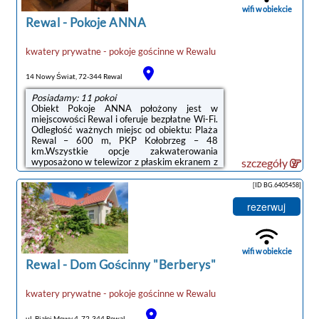
planowanej godzinie przyjazdu. Aby to zrobić,
wifi w obiekcie
możesz ...
Rewal
-
Pokoje ANNA
kwatery prywatne - pokoje gościnne
w
Rewalu
14 Nowy Świat, 72-344 Rewal
Posiadamy: 11 pokoi
Obiekt Pokoje ANNA położony jest w
miejscowości Rewal i oferuje bezpłatne Wi-Fi.
Odległość ważnych miejsc od obiektu: Plaża
Rewal – 600 m, PKP Kołobrzeg – 48
km.Wszystkie opcje zakwaterowania
wyposażono w telewizor z płaskim ekranem z
szczegóły
dostępem do kanałów kablowych. W każdej
opcji znajduje się też prywatna łazienka z
[ID BG.6405458]
prysznicem oraz aneks kuchenny z pełnym
wyposażeniem, w tym lodówką. Niektóre
rezerwuj
opcje zakwaterowania mają taras lub
balkon.Odległość ważnych miejsc od obiektu:
Molo w Kołobrzegu – 49 km, Latarnia morska
w Kołobrzegu – 49 km.Doba hotelowa od
wifi w obiekcie
godziny ...
Rewal
-
Dom Gościnny "Berberys"
kwatery prywatne - pokoje gościnne
w
Rewalu
ul. Białej Mewy 4, 72-344 Rewal