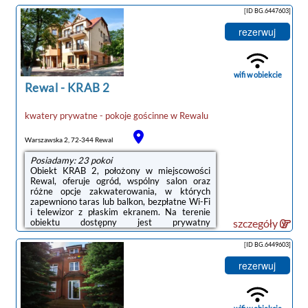
czajnik.Na miejscu serwowane jest śniadanie
[ID BG.6447603]
w formie bufetu.Odległość ważnych miejsc od
obiektu: PKP Kołobrzeg – 48 km, Molo w
rezerwuj
Kołobrzegu – 49 km.Doba hotelowa od
godziny 15:00 do 11:00.Prosimy o
wcześniejsze poinformowanie obiektu o
planowanej godzinie przyjazdu. Aby to zrobić,
wifi w obiekcie
możesz wpisać treść prośby ...
Rewal
-
KRAB 2
kwatery prywatne - pokoje gościnne
w
Rewalu
Warszawska 2, 72-344 Rewal
Posiadamy: 23 pokoi
Obiekt KRAB 2, położony w miejscowości
Rewal, oferuje ogród, wspólny salon oraz
różne opcje zakwaterowania, w których
zapewniono taras lub balkon, bezpłatne Wi-Fi
i telewizor z płaskim ekranem. Na terenie
obiektu dostępny jest prywatny
szczegóły
parking.Wyposażenie obejmuje również
lodówkę i czajnik.Na terenie obiektu KRAB 2
[ID BG.6449603]
dostępny jest plac zabaw i sprzęt do
grillowania.Odległość ważnych miejsc od
rezerwuj
obiektu: Plaża Rewal – 400 m, PKP Kołobrzeg
– 49 km.Doba hotelowa od godziny 14:00 do
10:00.Prosimy o wcześniejsze
poinformowanie obiektu o planowanej