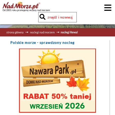
Od 2001 roku promujemy wczasy nad morzem
strona główna
noclegi nad morzem
noclegi Rewal
Polskie morze
- sprawdzony nocleg