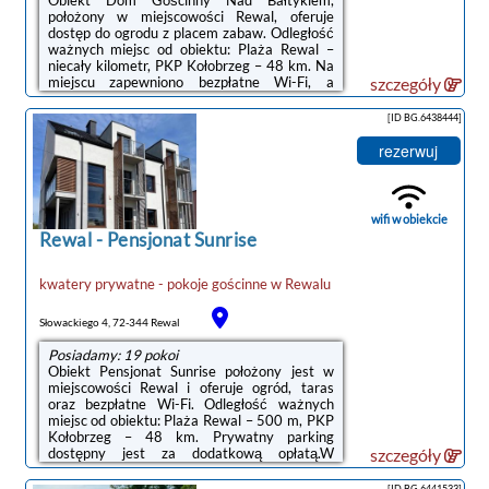
położony w miejscowości Rewal, oferuje
dostęp do ogrodu z placem zabaw. Odległość
ważnych miejsc od obiektu: Plaża Rewal –
niecały kilometr, PKP Kołobrzeg – 48 km. Na
miejscu zapewniono bezpłatne Wi-Fi, a
szczegóły
prywatny parking dostępny jest za
dodatkową opłatą.W niektórych opcjach
[ID BG.6438444]
zakwaterowania znajduje się także aneks
kuchenny z mikrofalówką, płytą kuchenną i
rezerwuj
tosterem.Odległość ważnych miejsc od
obiektu: Molo w Kołobrzegu – 49 km,
Latarnia morska w Kołobrzegu – 49 km.Doba
hotelowa od godziny 15:00 do 10:00.W
wifi w obiekcie
obiekcie obowiązuje ...
Rewal
-
Pensjonat Sunrise
kwatery prywatne - pokoje gościnne
w
Rewalu
Słowackiego 4, 72-344 Rewal
Posiadamy: 19 pokoi
Obiekt Pensjonat Sunrise położony jest w
miejscowości Rewal i oferuje ogród, taras
oraz bezpłatne Wi-Fi. Odległość ważnych
miejsc od obiektu: Plaża Rewal – 500 m, PKP
Kołobrzeg – 48 km. Prywatny parking
dostępny jest za dodatkową opłatą.W
szczegóły
niektórych opcjach zakwaterowania
zapewniono także aneks kuchenny z lodówką,
[ID BG.6441533]