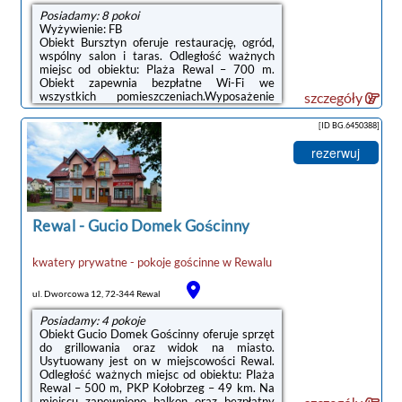
Posiadamy: 8 pokoi
Wyżywienie: FB
Obiekt Bursztyn oferuje restaurację, ogród,
wspólny salon i taras. Odległość ważnych
miejsc od obiektu: Plaża Rewal – 700 m.
Obiekt zapewnia bezpłatne Wi-Fi we
wszystkich pomieszczeniach.Wyposażenie
szczegóły
obejmuje również lodówkę i
czajnik.Serwowane jest śniadanie à la carte,
[ID BG.6450388]
kontynentalne lub pełne
angielskieirlandzkie.Na miejscu dostępny jest
rezerwuj
plac zabaw i sprzęt do grillowania, a w okolicy
panują doskonałe warunki do uprawiania
jazdy na rowerze.Odległość ważnych miejsc
od obiektu: PKP Kołobrzeg – 48 km, Molo w
Kołobrzegu – 49 km.Doba hotelowa od
Rewal
-
Gucio Domek Gościnny
godziny 14:30 do 10:00.Prosimy ...
kwatery prywatne - pokoje gościnne
w
Rewalu
ul. Dworcowa 12, 72-344 Rewal
Posiadamy: 4 pokoje
Obiekt Gucio Domek Gościnny oferuje sprzęt
do grillowania oraz widok na miasto.
Usytuowany jest on w miejscowości Rewal.
Odległość ważnych miejsc od obiektu: Plaża
Rewal – 500 m, PKP Kołobrzeg – 49 km. Na
miejscu zapewniono balkon oraz bezpłatny