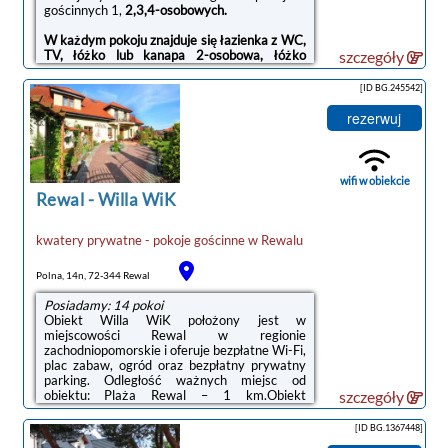
- Kolej wąskotorowa
gościnnych 1,
2,3,4-osobowych.
- Taras widokowy
- Aleja Róż i Zakochanych
W każdym pokoju znajduje się łazienka z WC,
- Oceanarium
TV, łóżko lub kanapa 2-osobowa, łóżko
szczegóły
- Amfiteatr
jednoosobowe, lodówka i czajnik. Na parterze
i piętrze mikrofala i podstawowe naczynia.
[ID BG.245542]
W obiekcie posiadamy
pokoje z wyjściem na
rezerwuj
ogród oraz pokoje z balkonem.
Teren posesji jest zadbany z miejscami
parkingowymi dla gości. Dostępny jest
wifi w obiekcie
również
duży ogród gdzie można zrobić grilla
Rewal
-
Willa WiK
oraz wypocząć.
Przepraszamy, ze zwierzętami nie
kwatery prywatne - pokoje gościnne
w
Rewalu
przyjmujemy.
noclegi Rewal
Polna, 14n, 72-344 Rewal
Na terenie posesji posiadamy dodatkowe
miejsca noclegowe w pokojach 4-osobowych
Posiadamy: 14 pokoi
w budynku obok.
Obiekt Willa WiK położony jest w
miejscowości Rewal w regionie
Serdecznie zapraszamy na wypoczynek do
zachodniopomorskie i oferuje bezpłatne Wi-Fi,
pokoi nad morzem " Zielona Przystań" w
plac zabaw, ogród oraz bezpłatny prywatny
Rewalu!
parking. Odległość ważnych miejsc od
obiektu: Plaża Rewal – 1 km.Obiekt
szczegóły
dysponuje sprzętem do grillowania.Na
miejscu dostępny jest taras oraz wspólny
[ID BG.1367448]
salon.Odległość ważnych miejsc od obiektu: