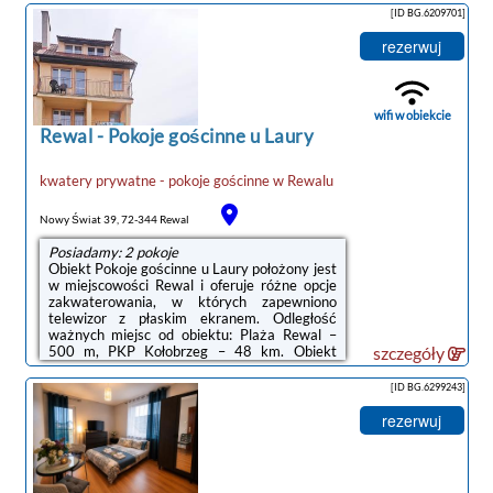
ekranem z dostępem do kanałów
[ID BG.6209701]
satelitarnych. W kwaterze prywatnej
zapewniono ręczniki i pościel.Na terenie
rezerwuj
obiektu Turysta dostępny jest taras słoneczny
i sprzęt do grillowania.Odległość ważnych
miejsc od obiektu: Plaża Rewal – niecały
kilometr, PKP Kołobrzeg – 48 km.Doba
wifi w obiekcie
hotelowa od godziny 15:00 ...
Rewal
-
Pokoje gościnne u Laury
kwatery prywatne - pokoje gościnne
w
Rewalu
Nowy Świat 39, 72-344 Rewal
Posiadamy: 2 pokoje
Obiekt Pokoje gościnne u Laury położony jest
w miejscowości Rewal i oferuje różne opcje
zakwaterowania, w których zapewniono
telewizor z płaskim ekranem. Odległość
ważnych miejsc od obiektu: Plaża Rewal –
500 m, PKP Kołobrzeg – 48 km. Obiekt
szczegóły
zapewnia bezpłatne Wi-Fi. Na terenie obiektu
dostępny jest też prywatny
[ID BG.6299243]
parking.Wszystkie opcje zakwaterowania
mają balkon, aneks kuchenny z lodówką i
rezerwuj
płytą kuchenną oraz prywatną łazienkę z
prysznicem.Odległość ważnych miejsc od
obiektu: Molo w Kołobrzegu – 49 km,
Latarnia morska w Kołobrzegu – 49 km.Doba