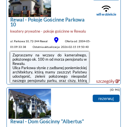
wifi w obiekcie
Rewal -
Pokoje Gościnne Parkowa
10
noclegi Rewal
kwatery prywatne - pokoje gościnne
w
Rewalu
tanie noclegi
ul. Parkowa 10, 72-344 Rewal
Oferta od: 2004-05-
01 09:33:38
Ostatnia aktualizacja: 2026-02-15 19:50:40
Zapraszamy na wczasy do kameralnego,
położonego ok. 100 m od morza pensjonatu w
Rewalu.
Ulica Parkowa słynie z zadbanej poniemieckiej
architektury, którą mamy zaszczyt Państwu
udostępnić, zieleni położonego nieopodal
naszego pensjonatu parku, oraz ciszy, którą
szczegóły
zakłócić mogą tylko gwiazdy występujące od
czasu do czasu w pobliskim amfiteatrze.
[ID: 941]
Najbliższe zejście na plażę znajduje się przy
przystani rybackiej w otoczeniu
rezerwuj
charakterystycznych dla Rewala rybackich
kutrów, a także restauracji i innych lokali
gastronomicznych. Na plaży można
codziennie kupić świeże lub wędzone ryby od
rybaków. Zejście jest płaskie, co ułatwia
Rewal -
Dom Gościnny "Albertus"
dostanie się na plażę rodzinom z dziećmi, a