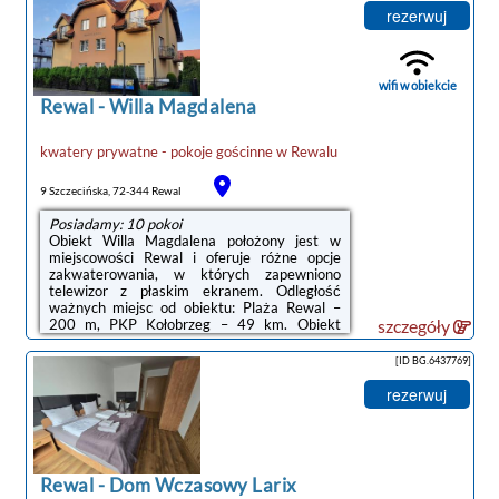
dyspozycji Gości jest w pełni wyposażona
rezerwuj
prywatna łazienka z prysznicem i suszarką do
włosów.Na miejscu dostępny jest taras, a w
okolicy panują doskonałe warunki do
uprawiania jazdy na rowerze.Odległość
wifi w obiekcie
ważnych miejsc od obiektu: ...
Rewal
-
Willa Magdalena
kwatery prywatne - pokoje gościnne
w
Rewalu
9 Szczecińska, 72-344 Rewal
Posiadamy: 10 pokoi
Obiekt Willa Magdalena położony jest w
miejscowości Rewal i oferuje różne opcje
zakwaterowania, w których zapewniono
telewizor z płaskim ekranem. Odległość
ważnych miejsc od obiektu: Plaża Rewal –
200 m, PKP Kołobrzeg – 49 km. Obiekt
szczegóły
zapewnia bezpłatne Wi-Fi. Na terenie obiektu
dostępny jest też prywatny
[ID BG.6437769]
parking.Wyposażenie obejmuje także
lodówkę i czajnik.Okolica cieszy się
rezerwuj
popularnością wśród miłośników jazdy na
rowerze. Na terenie obiektu Willa Magdalena
dostępny jest również ogród.Odległość
ważnych miejsc od obiektu: Molo w
Kołobrzegu – 50 km, Latarnia ...
Rewal
-
Dom Wczasowy Larix