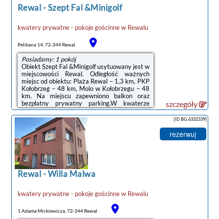
hotelowa od ...
Rewal
-
Szept Fal &Minigolf
kwatery prywatne - pokoje gościnne
w
Rewalu
Pelikana 14, 72-344 Rewal
Posiadamy: 1 pokój
Obiekt Szept Fal &Minigolf usytuowany jest w
miejscowości Rewal. Odległość ważnych
miejsc od obiektu: Plaża Rewal – 1,3 km, PKP
Kołobrzeg – 48 km, Molo w Kołobrzegu – 48
km. Na miejscu zapewniono balkon oraz
bezpłatny prywatny parking.W kwaterze
szczegóły
prywatnej znajduje się telewizor z płaskim
ekranem. W kwaterze prywatnej zapewniono
[ID BG.6332339]
ręczniki i pościel.Odległość ważnych miejsc
od obiektu: Latarnia morska w Kołobrzegu –
rezerwuj
48 km, Ratusz – 49 km.Doba hotelowa od
godziny 15:00 do 11:00.W obiekcie
obowiązuje zakaz organizowania wieczorów
panieńskich, kawalerskich itp.W przypadku ...
Rewal
-
Willa Malwa
kwatery prywatne - pokoje gościnne
w
Rewalu
1 Adama Mickiewicza, 72-344 Rewal