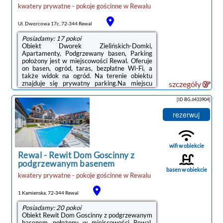
kwatery prywatne - pokoje gościnne
w
Rewalu
Ul. Dworcowa 17c, 72-344 Rewal
Posiadamy: 17 pokoi
Obiekt Dworek Zielińskich-Domki,
Apartamenty, Podgrzewany basen, Parking
położony jest w miejscowości Rewal. Oferuje
on basen, ogród, taras, bezpłatne Wi-Fi, a
także widok na ogród. Na terenie obiektu
znajduje się prywatny parking.Na miejscu
szczegóły
zapewniono kuchnię z pełnym wyposażeniem,
w tym lodówką i ekspresem do kawy, a także
[ID BG.6433904]
telewizor z płaskim ekranem oraz prywatną
łazienkę z prysznicem. Niektóre opcje
rezerwuj
zakwaterowania mają część wypoczynkową
lub balkon.Na miejscu dostępny jest plac
zabaw i sprzęt do grillowania, a w okolicy
panują doskonałe warunki do uprawiania
wifi w obiekcie
trekkingu.Odległość ...
Rewal
-
Rewit Dom Goscinny z
podgrzewanym basenem
basen w obiekcie
kwatery prywatne - pokoje gościnne
w
Rewalu
1 Kamienska, 72-344 Rewal
Posiadamy: 20 pokoi
Obiekt Rewit Dom Goscinny z podgrzewanym
basenem, położony w miejscowości Rewal,