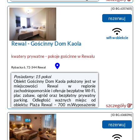
ważnych miejsc od obiektu: PKP Kołobrzeg –
48 km, Molo w Kołobrzegu – 49 km.Doba
[ID BG.6357605]
hotelowa od godziny 14:00 do 09:30.W
obiekcie obowiązuje zakaz organizowania
rezerwuj
wieczorów panieńskich, kawalerskich
itp.Prosimy o wcześniejsze poinformowanie
obiektu o planowanej godzinie przyjazdu. Aby
to zrobić, możesz wpisać treść prośby w
wifi w obiekcie
miejscu na ...
Rewal
-
Gościnny Dom Kaola
kwatery prywatne - pokoje gościnne
w
Rewalu
Rybacka 6, 72-344 Rewal
Posiadamy: 15 pokoi
Obiekt Gościnny Dom Kaola położony jest w
miejscowości Rewal w regionie
zachodniopomorskie i oferuje bezpłatne Wi-Fi,
plac zabaw, ogród oraz bezpłatny prywatny
parking. Odległość ważnych miejsc od
obiektu: Plaża Rewal – 700 m.Wyposażenie
szczegóły
obejmuje również lodówkę i czajnik.Na
terenie obiektu Gościnny Dom Kaola znajduje
[ID BG.6368396]
się sprzęt do grillowania.Odległość ważnych
miejsc od obiektu: PKP Kołobrzeg – 49 km,
rezerwuj
Molo w Kołobrzegu – 49 km.Doba hotelowa
od godziny 14:00 do 10:00.Prosimy o
wcześniejsze poinformowanie obiektu o