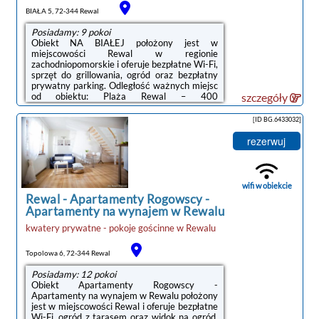
BIAŁA 5, 72-344 Rewal
Posiadamy: 9 pokoi
Obiekt NA BIAŁEJ położony jest w
miejscowości Rewal w regionie
zachodniopomorskie i oferuje bezpłatne Wi-Fi,
sprzęt do grillowania, ogród oraz bezpłatny
prywatny parking. Odległość ważnych miejsc
od obiektu: Plaża Rewal – 400
szczegóły
m.Wyposażenie obejmuje także lodówkę i
czajnik.Na terenie obiektu NA BIAŁEJ
[ID BG.6433032]
znajduje się taras.Odległość ważnych miejsc
od obiektu: PKP Kołobrzeg – 49 km, Molo w
rezerwuj
Kołobrzegu – 49 km.Doba hotelowa od
godziny 14:00 do 10:00.W przypadku pobytu
w obiekcie z dziećmi należy pamiętać, że
obiekt jest prawnie zobowiązany do
wifi w obiekcie
stosowania standardów ...
Rewal
-
Apartamenty Rogowscy -
Apartamenty na wynajem w Rewalu
kwatery prywatne - pokoje gościnne
w
Rewalu
noclegi Rewal
Topolowa 6, 72-344 Rewal
Posiadamy: 12 pokoi
Obiekt Apartamenty Rogowscy -
Apartamenty na wynajem w Rewalu położony
jest w miejscowości Rewal i oferuje bezpłatne
Wi-Fi, ogród z tarasem oraz widok na ogród.