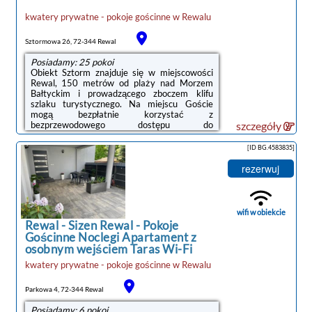
kwatery prywatne - pokoje gościnne
w
Rewalu
Sztormowa 26, 72-344 Rewal
Posiadamy: 25 pokoi
Obiekt Sztorm znajduje się w miejscowości
Rewal, 150 metrów od plaży nad Morzem
Bałtyckim i prowadzącego zboczem klifu
szlaku turystycznego. Na miejscu Goście
mogą bezpłatnie korzystać z
bezprzewodowego dostępu do
szczegóły
Internetu.Każdy pokój dysponuje balkonem i
wyposażony jest w telewizor, lodówkę,
[ID BG.4583835]
przybory kuchenne oraz czajnik elektryczny.
W łazience znajduje się prysznic.
rezerwuj
Wyposażenie pokoi obejmuje również sofę,
biurko oraz pościel.Obiekt Sztorm dysponuje
tarasem. W całej okolicy panują doskonałe
warunki do uprawiania rozmaitych form
wifi w obiekcie
aktywnego wypoczynku na świeżym
Rewal
-
Sizen Rewal - Pokoje
powietrzu, ...
Gościnne Noclegi Apartament z
osobnym wejściem Taras Wi-Fi
kwatery prywatne - pokoje gościnne
w
Rewalu
Parkowa 4, 72-344 Rewal
Posiadamy: 6 pokoi