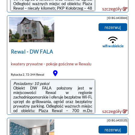
Odległość ważnych miejsc od obiektu: Plaża
Rewal – niecały kilometr, PKP Kołobrzeg – 48
szczegóły
km. Na terenie obiektu dostępny jest
prywatny parking.W każdej opcji
[ID BG.6433064]
zakwaterowania znajduje się kuchnia z
pełnym wyposażeniem, w tym lodówką, jak
rezerwuj
również część wypoczynkowa z rozkładaną
sofą, telewizor z płaskim ekranem oraz
prywatna łazienka z prysznicem i suszarką do
włosów. Wyposażenie obejmuje również
wifi w obiekcie
mikrofalówkę, ...
Rewal
-
DW FALA
kwatery prywatne - pokoje gościnne
w
Rewalu
Rybacka 2, 72-344 Rewal
Posiadamy: 10 pokoi
Obiekt DW FALA położony jest w
miejscowości Rewal w regionie
zachodniopomorskie i oferuje bezpłatne Wi-Fi,
sprzęt do grillowania, ogród oraz bezpłatny
prywatny parking. Odległość ważnych miejsc
od obiektu: Plaża Rewal – 700 m.Do
szczegóły
dyspozycji Gości jest w pełni wyposażona
prywatna łazienka z prysznicem i bezpłatnym
[ID BG.6433135]
zestawem kosmetyków.Odległość ważnych
miejsc od obiektu: PKP Kołobrzeg – 48 km,
rezerwuj
Molo w Kołobrzegu – 49 km.Doba hotelowa