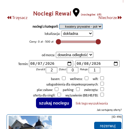
Noclegi Rewal
(noclegów: 69)
Trzęsacz
Niechorze
noclegi z kategorii
:
lokalizacja:
od morza:
Termin:
-
Dorośli:
Dzieci:
Pokoje:
basen:
wellness:
wifi:
udogodnienia dla niepełnosprawnych:
plac zabaw:
parking:
zwierzęta:
oferta dla singli:
wyżywienie (BB,HB,FB):
link tego wyszukiwania
Jak sortujemy oferty?
[ID: 496]
rezerwuj