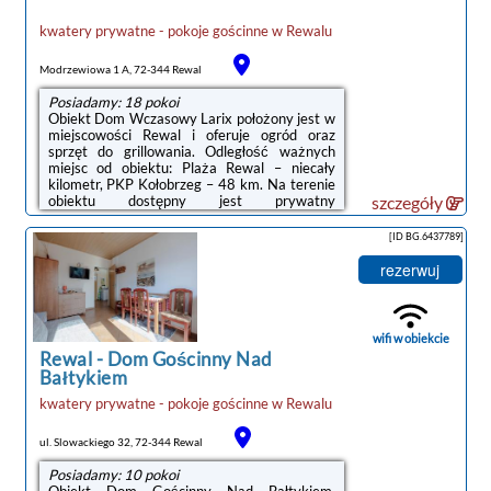
kwatery prywatne - pokoje gościnne
w
Rewalu
Modrzewiowa 1 A, 72-344 Rewal
Posiadamy: 18 pokoi
Obiekt Dom Wczasowy Larix położony jest w
miejscowości Rewal i oferuje ogród oraz
sprzęt do grillowania. Odległość ważnych
miejsc od obiektu: Plaża Rewal – niecały
kilometr, PKP Kołobrzeg – 48 km. Na terenie
obiektu dostępny jest prywatny
szczegóły
parking.Wyposażenie obejmuje również
lodówkę i czajnik.Na miejscu serwowane jest
[ID BG.6437789]
śniadanie w formie bufetu lub
kontynentalne.Odległość ważnych miejsc od
rezerwuj
obiektu: Molo w Kołobrzegu – 48 km,
Latarnia morska w Kołobrzegu – 49 km.Doba
hotelowa od godziny 15:00 do 10:00.W
obiekcie obowiązuje zakaz organizowania
wifi w obiekcie
wieczorów panieńskich, ...
Rewal
-
Dom Gościnny Nad
Bałtykiem
kwatery prywatne - pokoje gościnne
w
Rewalu
noclegi Rewal
ul. Slowackiego 32, 72-344 Rewal
Posiadamy: 10 pokoi
Obiekt Dom Gościnny Nad Bałtykiem,