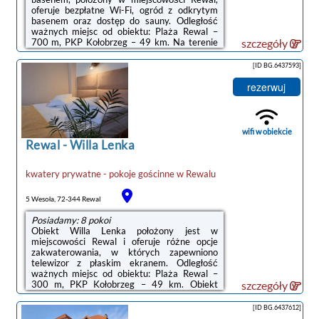
oferuje bezpłatne Wi-Fi, ogród z odkrytym
basenem oraz dostęp do sauny. Odległość
ważnych miejsc od obiektu: Plaża Rewal –
700 m, PKP Kołobrzeg – 49 km. Na terenie
szczegóły
obiektu znajduje się prywatny
parking.Niektóre opcje zakwaterowania mają
[ID BG.6437593]
część wypoczynkową lub balkon.Na miejscu
serwowane jest śniadanie w formie bufetu.Na
rezerwuj
terenie obiektu Rewit Dom Goscinny z
podgrzewanym basenem dostępny jest plac
zabaw i sprzęt do grillowania.Odległość
ważnych miejsc od obiektu: Molo w
wifi w obiekcie
Kołobrzegu – 49 ...
Rewal
-
Willa Lenka
kwatery prywatne - pokoje gościnne
w
Rewalu
5 Wesoła, 72-344 Rewal
Posiadamy: 8 pokoi
Obiekt Willa Lenka położony jest w
miejscowości Rewal i oferuje różne opcje
zakwaterowania, w których zapewniono
telewizor z płaskim ekranem. Odległość
ważnych miejsc od obiektu: Plaża Rewal –
300 m, PKP Kołobrzeg – 49 km. Obiekt
szczegóły
zapewnia bezpłatne Wi-Fi we wszystkich
pomieszczeniach. Na terenie obiektu
[ID BG.6437612]
dostępny jest też prywatny parking.Do