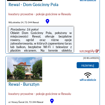
wifi w obiekcie
godzinie przyjazdu. Aby to ...
Rewal
-
Dom Gościnny Pola
kwatery prywatne - pokoje gościnne
w
Rewalu
W.Łokietka 14, 72-344 Rewal
Posiadamy: 16 pokoi
Obiekt Dom Gościnny Pola, położony w
miejscowości Rewal, oferuje bezpłatne
rowery, ogród oraz różne opcje
zakwaterowania, w których zapewniono taras
lub balkon, bezpłatne Wi-Fi i telewizor z
płaskim ekranem. Na terenie obiektu
szczegóły
dostępny jest prywatny parking.Do
dyspozycji Gości jest w pełni wyposażona
[ID BG.6450231]
prywatna łazienka z prysznicem i suszarką do
włosów.Na terenie obiektu Dom Gościnny
rezerwuj
Pola znajduje się plac zabaw i sprzęt do
grillowania.Odległość ważnych miejsc od
obiektu: Plaża Rewal – 800 m, PKP Kołobrzeg
– 48 km.Doba hotelowa od godziny 15:00 do
wifi w obiekcie
10:30.W obiekcie ...
Rewal
-
Bursztyn
kwatery prywatne - pokoje gościnne
w
Rewalu
noclegi Rewal
ul. Nowy Świat 26, 72-344 Rewal