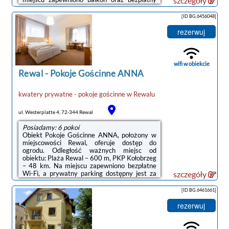
szczegóły
prywatny parking.W kwaterze prywatnej
znajduje się telewizor z płaskim ekranem z
[ID BG.6456048]
dostępem do kanałów satelitarnych. W
kwaterze prywatnej zapewniono ręczniki i
rezerwuj
pościel.Odległość ważnych miejsc od obiektu:
Molo w Kołobrzegu – 49 km, Latarnia morska
w Kołobrzegu – 49 km.Doba hotelowa od
godziny 15:00 do 10:00.Na miejscu można ...
wifi w obiekcie
Rewal
-
Pokoje Gościnne ANNA
kwatery prywatne - pokoje gościnne
w
Rewalu
ul. Westerplatte 4, 72-344 Rewal
Posiadamy: 6 pokoi
Obiekt Pokoje Gościnne ANNA, położony w
miejscowości Rewal, oferuje dostęp do
ogrodu. Odległość ważnych miejsc od
obiektu: Plaża Rewal – 600 m, PKP Kołobrzeg
– 48 km. Na miejscu zapewniono bezpłatne
Wi-Fi, a prywatny parking dostępny jest za
szczegóły
dodatkową opłatą.Do dyspozycji Gości jest w
pełni wyposażona prywatna łazienka z
[ID BG.6461661]
prysznicem i suszarką do włosów.Odległość
ważnych miejsc od obiektu: Molo w
rezerwuj
Kołobrzegu – 49 km, Latarnia morska w
Kołobrzegu – 49 km.Doba hotelowa od
godziny 14:00 do 10:00.W obiekcie