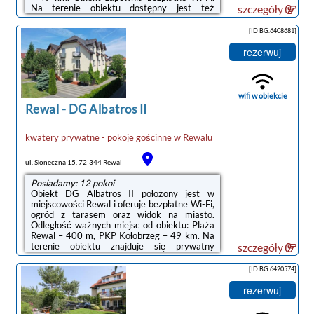
Na terenie obiektu dostępny jest też
szczegóły
prywatny parking.Odległość ważnych miejsc
od obiektu: Molo w Kołobrzegu – 49 km,
[ID BG.6408681]
Latarnia morska w Kołobrzegu – 50 km.Doba
hotelowa od godziny 14:00 do 11:00.Prosimy
rezerwuj
o wcześniejsze poinformowanie obiektu o
planowanej godzinie przyjazdu. Aby to zrobić,
możesz wpisać treść prośby w miejscu na
życzenia specjalne lub skontaktować się ...
wifi w obiekcie
Rewal
-
DG Albatros II
kwatery prywatne - pokoje gościnne
w
Rewalu
ul. Słoneczna 15, 72-344 Rewal
Posiadamy: 12 pokoi
Obiekt DG Albatros II położony jest w
miejscowości Rewal i oferuje bezpłatne Wi-Fi,
ogród z tarasem oraz widok na miasto.
Odległość ważnych miejsc od obiektu: Plaża
Rewal – 400 m, PKP Kołobrzeg – 49 km. Na
terenie obiektu znajduje się prywatny
szczegóły
parking.Wyposażenie obejmuje także
lodówkę, mikrofalówkę i czajnik.Serwowane
[ID BG.6420574]
jest śniadanie w formie bufetu lub
kontynentalne.Odległość ważnych miejsc od
rezerwuj
obiektu: Molo w Kołobrzegu – 49 km,
Latarnia morska w Kołobrzegu – 50 km.Doba