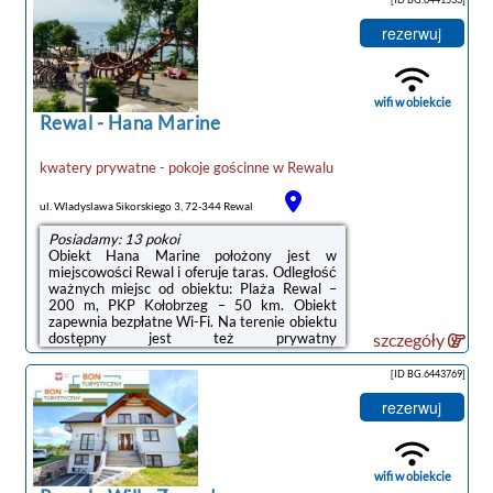
minibarem i płytą kuchenną.Odległość
ważnych miejsc od obiektu: Molo w
rezerwuj
Kołobrzegu – 49 km, Latarnia morska w
Kołobrzegu – 49 km.Doba hotelowa od
godziny 15:00 do 10:00.W obiekcie
obowiązuje zakaz organizowania wieczorów
wifi w obiekcie
panieńskich, kawalerskich ...
Rewal
-
Hana Marine
kwatery prywatne - pokoje gościnne
w
Rewalu
ul. Wladyslawa Sikorskiego 3, 72-344 Rewal
Posiadamy: 13 pokoi
Obiekt Hana Marine położony jest w
miejscowości Rewal i oferuje taras. Odległość
ważnych miejsc od obiektu: Plaża Rewal –
200 m, PKP Kołobrzeg – 50 km. Obiekt
zapewnia bezpłatne Wi-Fi. Na terenie obiektu
dostępny jest też prywatny
szczegóły
parking.Wyposażenie obejmuje także
lodówkę i czajnik.Odległość ważnych miejsc
[ID BG.6443769]
od obiektu: Molo w Kołobrzegu – 50 km,
Promenada Gwiazd w Międzyzdrojach – 46
rezerwuj
km.Doba hotelowa od godziny 16:00 do
10:00.Parking is subject to availability due to
limited spaces.Prosimy o wcześniejsze
poinformowanie obiektu o planowanej
wifi w obiekcie
godzinie przyjazdu. Aby ...