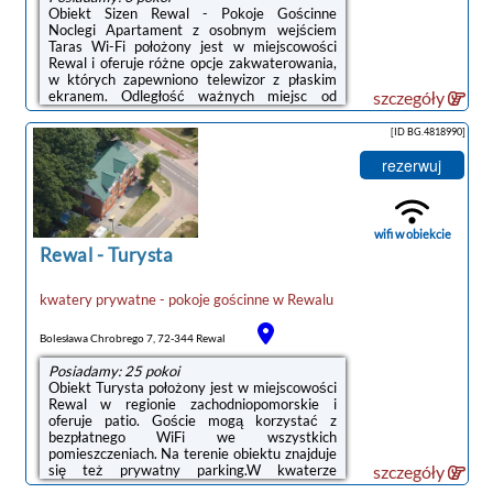
Obiekt Sizen Rewal - Pokoje Gościnne
Noclegi Apartament z osobnym wejściem
Taras Wi-Fi położony jest w miejscowości
Rewal i oferuje różne opcje zakwaterowania,
w których zapewniono telewizor z płaskim
ekranem. Odległość ważnych miejsc od
szczegóły
obiektu: Plaża Rewal – 300 m, PKP Kołobrzeg
– 49 km. Obiekt zapewnia bezpłatne Wi-Fi.
[ID BG.4818990]
Na terenie obiektu dostępny jest też
prywatny parking.Do dyspozycji Gości jest w
rezerwuj
pełni wyposażona prywatna łazienka z
prysznicem i suszarką do włosów.Odległość
ważnych miejsc od obiektu: Molo w
Kołobrzegu – 50 km, Latarnia morska w
wifi w obiekcie
Kołobrzegu ...
Rewal
-
Turysta
kwatery prywatne - pokoje gościnne
w
Rewalu
Bolesława Chrobrego 7, 72-344 Rewal
Posiadamy: 25 pokoi
Obiekt Turysta położony jest w miejscowości
Rewal w regionie zachodniopomorskie i
oferuje patio. Goście mogą korzystać z
bezpłatnego WiFi we wszystkich
pomieszczeniach. Na terenie obiektu znajduje
się też prywatny parking.W kwaterze
szczegóły
prywatnej znajduje się telewizor z płaskim