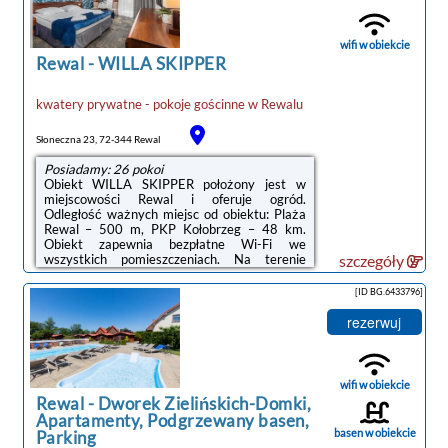
od godziny 14:00 do 10:00.W obiekcie
obowiązuje zakaz organizowania wieczorów
panieńskich, kawalerskich itp.W przypadku
wifi w obiekcie
pobytu w obiekcie ...
Rewal
-
WILLA SKIPPER
kwatery prywatne - pokoje gościnne
w
Rewalu
Słoneczna 23, 72-344 Rewal
Posiadamy: 26 pokoi
Obiekt WILLA SKIPPER położony jest w
miejscowości Rewal i oferuje ogród.
Odległość ważnych miejsc od obiektu: Plaża
Rewal – 500 m, PKP Kołobrzeg – 48 km.
Obiekt zapewnia bezpłatne Wi-Fi we
wszystkich pomieszczeniach. Na terenie
szczegóły
obiektu dostępny jest też prywatny
parking.Do dyspozycji Gości jest w pełni
[ID BG.6433796]
wyposażona prywatna łazienka z prysznicem
i suszarką do włosów.Odległość ważnych
rezerwuj
miejsc od obiektu: Molo w Kołobrzegu – 49
km, Latarnia morska w Kołobrzegu – 49
km.Doba hotelowa od godziny 15:00 do
10:00.W obiekcie obowiązuje zakaz
wifi w obiekcie
organizowania wieczorów panieńskich, ...
Rewal
-
Dworek Zielińskich-Domki,
Apartamenty, Podgrzewany basen,
basen w obiekcie
Parking