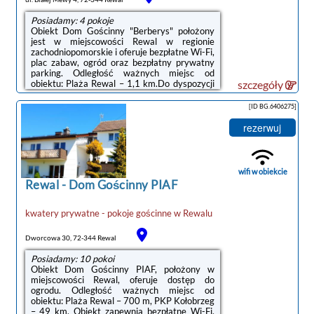
Posiadamy: 4 pokoje
Obiekt Dom Gościnny "Berberys" położony
jest w miejscowości Rewal w regionie
zachodniopomorskie i oferuje bezpłatne Wi-Fi,
plac zabaw, ogród oraz bezpłatny prywatny
parking. Odległość ważnych miejsc od
obiektu: Plaża Rewal – 1,1 km.Do dyspozycji
szczegóły
Gości jest w pełni wyposażona prywatna
łazienka z prysznicem i suszarką do
[ID BG.6406275]
włosów.Na miejscu serwowane jest śniadanie
w formie bufetu lub kontynentalne.Na terenie
rezerwuj
obiektu Dom Gościnny "Berberys" dostępny
jest taras i sprzęt do grillowania.Odległość
ważnych miejsc od obiektu: PKP Kołobrzeg –
48 km, Molo w Kołobrzegu – 48 ...
wifi w obiekcie
Rewal
-
Dom Gościnny PIAF
kwatery prywatne - pokoje gościnne
w
Rewalu
Dworcowa 30, 72-344 Rewal
Posiadamy: 10 pokoi
Obiekt Dom Gościnny PIAF, położony w
miejscowości Rewal, oferuje dostęp do
ogrodu. Odległość ważnych miejsc od
obiektu: Plaża Rewal – 700 m, PKP Kołobrzeg
– 49 km. Obiekt zapewnia bezpłatne Wi-Fi.