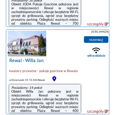
Posiadamy: 30 pokoi
Obiekt JODA Pokoje Goscinne położony jest
w miejscowości Rewal w regionie
zachodniopomorskie i oferuje bezpłatne Wi-Fi,
sprzęt do grillowania, ogród oraz bezpłatny
prywatny parking. Odległość ważnych miejsc
od obiektu: Plaża Rewal – 700
szczegóły
m.Wyposażenie obejmuje także lodówkę i
czajnik.Obiekt dysponuje tarasem.W obiekcie
[ID BG.6444224]
Goście mogą grać w bilard. Okolica cieszy się
popularnością wśród miłośników trekkingu i
rezerwuj
jazdy na rowerze.Odległość ważnych miejsc
od obiektu: PKP Kołobrzeg – 48 km, Molo w
Kołobrzegu – 48 km.Doba hotelowa od
godziny 16:00 do 11:00.Prosimy o ...
wifi w obiekcie
Rewal
-
Willa Jan
kwatery prywatne - pokoje gościnne
w
Rewalu
ul.Kosciuszki 19, 72-344 Rewal
Posiadamy: 14 pokoi
Obiekt Willa Jan położony jest w
miejscowości Rewal w regionie
zachodniopomorskie i oferuje bezpłatne Wi-Fi,
sprzęt do grillowania, ogród oraz bezpłatny
prywatny parking. Odległość ważnych miejsc
od obiektu: Plaża Rewal – 400
szczegóły
m.Wyposażenie obejmuje także lodówkę i