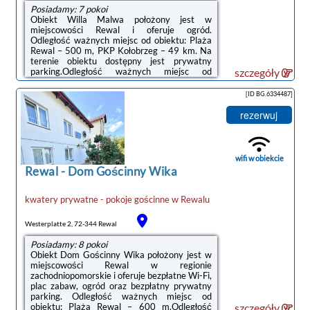
Posiadamy: 7 pokoi
Obiekt Willa Malwa położony jest w
miejscowości Rewal i oferuje ogród.
Odległość ważnych miejsc od obiektu: Plaża
Rewal – 500 m, PKP Kołobrzeg – 49 km. Na
terenie obiektu dostępny jest prywatny
parking.Odległość ważnych miejsc od
szczegóły
obiektu: Molo w Kołobrzegu – 49 km,
Latarnia morska w Kołobrzegu – 49 km.Doba
[ID BG.6334487]
hotelowa od godziny 16:00 do 10:30.W
obiekcie obowiązuje zakaz organizowania
rezerwuj
wieczorów panieńskich, kawalerskich
itp.Prosimy o wcześniejsze poinformowanie
obiektu o planowanej godzinie przyjazdu. Aby
to zrobić, możesz wpisać treść prośby w
wifi w obiekcie
miejscu na życzenia ...
Rewal
-
Dom Gościnny Wika
kwatery prywatne - pokoje gościnne
w
Rewalu
Westerplatte 2, 72-344 Rewal
Posiadamy: 8 pokoi
Obiekt Dom Gościnny Wika położony jest w
miejscowości Rewal w regionie
zachodniopomorskie i oferuje bezpłatne Wi-Fi,
noclegi Rewal
plac zabaw, ogród oraz bezpłatny prywatny
parking. Odległość ważnych miejsc od
obiektu: Plaża Rewal – 600 m.Odległość
szczegóły