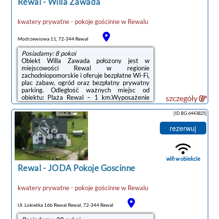
Rewal
-
Willa Zawada
kwatery prywatne - pokoje gościnne
w
Rewalu
Modrzewiowa 11, 72-344 Rewal
Posiadamy: 8 pokoi
Obiekt Willa Zawada położony jest w
miejscowości Rewal w regionie
zachodniopomorskie i oferuje bezpłatne Wi-Fi,
plac zabaw, ogród oraz bezpłatny prywatny
parking. Odległość ważnych miejsc od
obiektu: Plaża Rewal – 1 km.Wyposażenie
szczegóły
obejmuje również lodówkę i czajnik.Obiekt
dysponuje tarasem.Na terenie obiektu Willa
[ID BG.6443825]
Zawada znajduje się park wodny, a w okolicy
panują doskonałe warunki do uprawiania
rezerwuj
jazdy na rowerze.Odległość ważnych miejsc
od obiektu: PKP Kołobrzeg – 48 km, Molo w
Kołobrzegu – 48 km.Doba hotelowa od
godziny 14:00 do 10:00.W obiekcie
wifi w obiekcie
obowiązuje zakaz ...
Rewal
-
JODA Pokoje Goscinne
kwatery prywatne - pokoje gościnne
w
Rewalu
Ul. Lokietka 16b Rewal Rewal, 72-344 Rewal