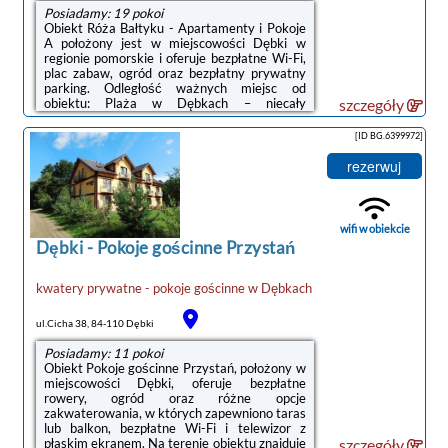
Posiadamy: 19 pokoi
Obiekt Róża Bałtyku - Apartamenty i Pokoje
A położony jest w miejscowości Dębki w
regionie pomorskie i oferuje bezpłatne Wi-Fi,
plac zabaw, ogród oraz bezpłatny prywatny
parking. Odległość ważnych miejsc od
obiektu: Plaża w Dębkach – niecały
szczegóły
kilometr.We wszystkich opcjach
zakwaterowania znajduje się podłoga
[ID BG.6399972]
wyłożona parkietem, aneks kuchenny z
pełnym wyposażeniem, w tym lodówką, jak
rezerwuj
również prywatna łazienka z prysznicem oraz
suszarką do włosów. Wyposażenie obejmuje
też telewizor z płaskim ekranem.
Wyposażenie obejmuje także płytę kuchenną
wifi w obiekcie
i czajnik.Na terenie ...
Dębki
-
Pokoje gościnne Przystań
kwatery prywatne - pokoje gościnne
w
Dębkach
ul.Cicha 38, 84-110 Dębki
Posiadamy: 11 pokoi
Obiekt Pokoje gościnne Przystań, położony w
miejscowości Dębki, oferuje bezpłatne
rowery, ogród oraz różne opcje
zakwaterowania, w których zapewniono taras
lub balkon, bezpłatne Wi-Fi i telewizor z
płaskim ekranem. Na terenie obiektu znajduje
szczegóły