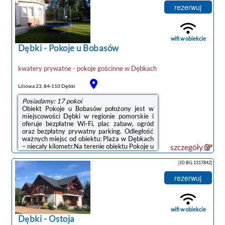
kuchenną.Obiekt dysponuje placem zabaw.Na
rezerwuj
miejscu Goście mogą grać w bilard. Okolica
cieszy się popularnością wśród miłośników
kajakarstwa.Odległość ważnych miejsc od
obiektu: Plaża w Dębkach – 700 m. Lotnisko
wifi w obiekcie
Lotnisko Gdańsk-Rębiechowo ...
Dębki
-
Pokoje u Bobasów
kwatery prywatne - pokoje gościnne
w
Dębkach
noclegi Dębki
Liliowa 23, 84-110 Dębki
Posiadamy: 17 pokoi
Obiekt Pokoje u Bobasów położony jest w
miejscowości Dębki w regionie pomorskie i
oferuje bezpłatne Wi-Fi, plac zabaw, ogród
oraz bezpłatny prywatny parking. Odległość
ważnych miejsc od obiektu: Plaża w Dębkach
– niecały kilometr.Na terenie obiektu Pokoje u
szczegóły
Bobasów dostępny jest taras i sprzęt do
grillowania.Odległość ważnych miejsc od
[ID BG.1317842]
obiektu: Dom Whisky Jastrzębia Góra – 23
km, Zespół Klasztorny Cystersek – 7 km.
rezerwuj
Lotnisko Lotnisko Gdańsk-Rębiechowo
znajduje się 67 km od obiektu.Doba hotelowa
od godziny 15:00 do 10:00.W przypadku
pobytu w obiekcie z dziećmi ...
wifi w obiekcie
Dębki
-
Ostoja