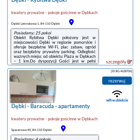
kwatery prywatne - pokoje gościnne
w
Dębkach
noclegi Dębki
Dębki Letniskowa 1, 84-110 Dębki
Posiadamy: 25 pokoi
Obiekt Rybitwa Dębki położony jest w
miejscowości Dębki w regionie pomorskie i
oferuje bezpłatne Wi-Fi, plac zabaw, ogród
oraz bezpłatny prywatny parking. Odległość
ważnych miejsc od obiektu: Plaża w Dębkach
– 1 km.Do dyspozycji Gości jest w pełni
szczegóły
wyposażona prywatna łazienka z prysznicem
i suszarką do włosów.Obiekt dysponuje
[ID BG.4628706]
tarasem.Na miejscu Goście mogą grać w
tenisa stołowego. Okolica cieszy się
rezerwuj
popularnością wśród miłośników
trekkingu.Odległość ważnych miejsc od
obiektu: Dworzec kolejowy – 50 km. Lotnisko
Lotnisko Gdańsk-Rębiechowo znajduje się 67
wifi w obiekcie
...
Dębki
-
Baracuda - apartamenty
kwatery prywatne - pokoje gościnne
w
Dębkach
Spacerowa 40, 84-110 Dębki
Posiadamy: 4 pokoje