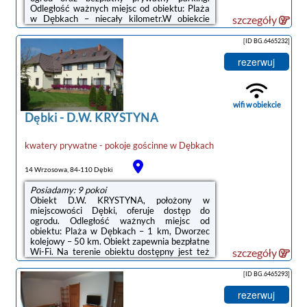
Odległość ważnych miejsc od obiektu: Plaża
w Dębkach – niecały kilometr.W obiekcie
szczegóły
Goście mogą grać w tenisa stołowego.
Okolica cieszy się popularnością wśród
[ID BG.6465232]
miłośników jazdy na rowerze.Odległość
ważnych miejsc od obiektu: Dworzec
rezerwuj
kolejowy – 50 km. Lotnisko Lotnisko Gdańsk-
Rębiechowo znajduje się 67 km od
obiektu.Doba hotelowa od godziny 14:00 do
10:00.Prosimy o wcześniejsze
wifi w obiekcie
poinformowanie ...
Dębki
-
D.W. KRYSTYNA
kwatery prywatne - pokoje gościnne
w
Dębkach
14 Wrzosowa, 84-110 Dębki
Posiadamy: 9 pokoi
Obiekt D.W. KRYSTYNA, położony w
miejscowości Dębki, oferuje dostęp do
ogrodu. Odległość ważnych miejsc od
obiektu: Plaża w Dębkach – 1 km, Dworzec
kolejowy – 50 km. Obiekt zapewnia bezpłatne
Wi-Fi. Na terenie obiektu dostępny jest też
szczegóły
prywatny parking.Wyposażenie obejmuje
także lodówkę i czajnik.Lotnisko Lotnisko
[ID BG.6465293]
Gdańsk-Rębiechowo znajduje się 67 km od
obiektu.Doba hotelowa od godziny 15:00 do
rezerwuj
10:00.W przypadku pobytu w obiekcie z