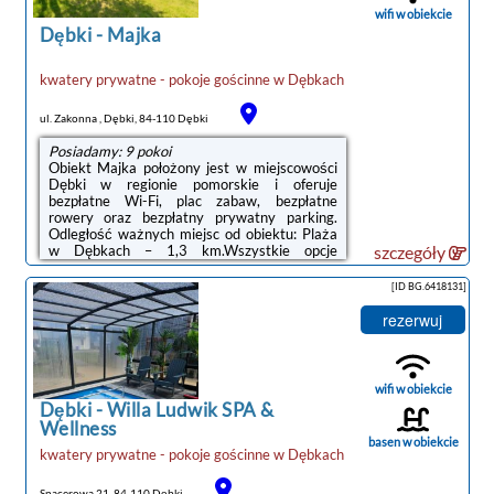
od godziny 15:00 do 10:00.W przypadku ...
wifi w obiekcie
Dębki
-
Majka
kwatery prywatne - pokoje gościnne
w
Dębkach
noclegi Dębki
ul. Zakonna , Dębki, 84-110 Dębki
Posiadamy: 9 pokoi
Obiekt Majka położony jest w miejscowości
Dębki w regionie pomorskie i oferuje
bezpłatne Wi-Fi, plac zabaw, bezpłatne
rowery oraz bezpłatny prywatny parking.
Odległość ważnych miejsc od obiektu: Plaża
w Dębkach – 1,3 km.Wszystkie opcje
szczegóły
zakwaterowania wyposażone są w telewizor
z płaskim ekranem i mają balkon oraz
[ID BG.6418131]
prywatną łazienkę z prysznicem.
Wyposażenie obejmuje również lodówkę i
rezerwuj
czajnik.Na terenie obiektu Majka dostępny
jest ogród i taras.Lotnisko Lotnisko Gdańsk-
Rębiechowo znajduje się 69 km od
obiektu.Doba hotelowa od godziny 14:00 do
wifi w obiekcie
10:00.W obiekcie obowiązuje ...
Dębki
-
Willa Ludwik SPA &
Wellness
basen w obiekcie
kwatery prywatne - pokoje gościnne
w
Dębkach
Spacerowa 21, 84-110 Dębki