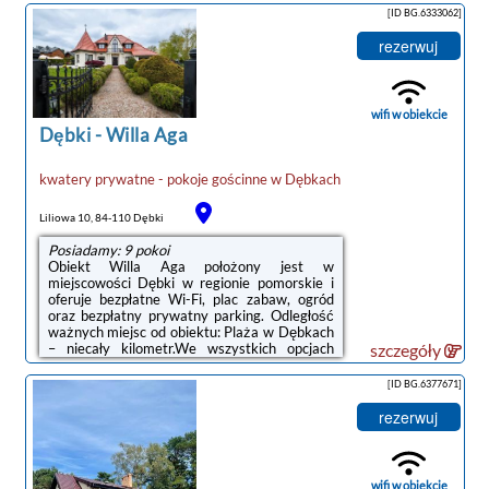
prysznicem i suszarką do włosów.Odległość
[ID BG.6333062]
ważnych miejsc od obiektu: Plaża w Dębkach
– 800 m, Dworzec kolejowy – 50 km.
rezerwuj
Lotnisko Lotnisko Gdańsk-Rębiechowo
znajduje się 74 km od obiektu.Doba hotelowa
od godziny 15:00 do 10:00.W obiekcie
obowiązuje zakaz organizowania wieczorów ...
wifi w obiekcie
Dębki
-
Willa Aga
kwatery prywatne - pokoje gościnne
w
Dębkach
Liliowa 10, 84-110 Dębki
Posiadamy: 9 pokoi
Obiekt Willa Aga położony jest w
miejscowości Dębki w regionie pomorskie i
oferuje bezpłatne Wi-Fi, plac zabaw, ogród
oraz bezpłatny prywatny parking. Odległość
ważnych miejsc od obiektu: Plaża w Dębkach
– niecały kilometr.We wszystkich opcjach
szczegóły
zakwaterowania znajduje się podłoga
wyłożona parkietem, kuchnia z pełnym
[ID BG.6377671]
wyposażeniem, w tym lodówką, jadalnia, jak
również prywatna łazienka z prysznicem.
rezerwuj
Wyposażenie obejmuje też telewizor z
płaskim ekranem z dostępem do kanałów
kablowych. Wyposażenie obejmuje także
mikrofalówkę, płytę kuchenną i czajnik.Na
wifi w obiekcie