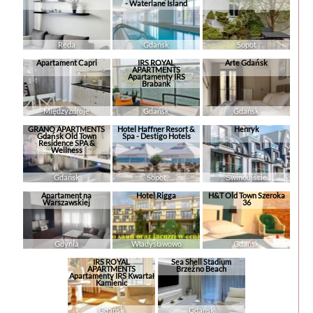
- Waterlane Island
Reda
Gdańsk
Sopot
Apartament Capri
IRS ROYAL
Arte Gdańsk
APARTMENTS
Apartamenty IRS
Brabank
Międzyzdroje
Gdańsk
Gdańsk
GRANO APARTMENTS
Hotel Haffner Resort &
Henryk
Gdańsk Old Town
Spa - Destigo Hotels
Residence SPA &
Wellness
Gdańsk
Sopot
Świnoujście
Apartament na
Hotel Rigga
H&T Old Town Szeroka
Warszawskiej
36
Gdynia
Władysławowo
Gdańsk
IRS ROYAL
Sea Shell Stadium
APARTMENTS
Brzeźno Beach
Apartamenty IRS Kwartał
Kamienic
Gdańsk
Gdańsk