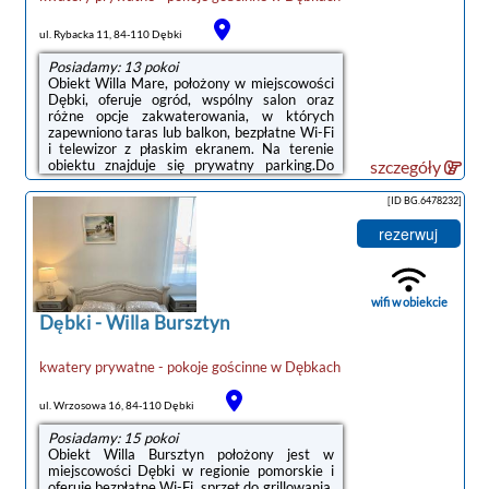
ul. Rybacka 11, 84-110 Dębki
Posiadamy: 13 pokoi
Obiekt Willa Mare, położony w miejscowości
Dębki, oferuje ogród, wspólny salon oraz
różne opcje zakwaterowania, w których
zapewniono taras lub balkon, bezpłatne Wi-Fi
i telewizor z płaskim ekranem. Na terenie
obiektu znajduje się prywatny parking.Do
szczegóły
dyspozycji Gości jest w pełni wyposażona
prywatna łazienka z prysznicem i suszarką do
[ID BG.6478232]
włosów.W obiekcie znajduje się plac zabaw, a
okolica jest popularna wśród miłośników
rezerwuj
jazdy na rowerze.Odległość ważnych miejsc
od obiektu: Plaża w Dębkach – 800 m.
Lotnisko Lotnisko Gdańsk-Rębiechowo
znajduje się 68 km od obiektu.Doba ...
wifi w obiekcie
Dębki
-
Willa Bursztyn
kwatery prywatne - pokoje gościnne
w
Dębkach
ul. Wrzosowa 16, 84-110 Dębki
Posiadamy: 15 pokoi
Obiekt Willa Bursztyn położony jest w
miejscowości Dębki w regionie pomorskie i
oferuje bezpłatne Wi-Fi, sprzęt do grillowania,