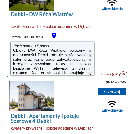
Lotnisko Lotnisko Gdańsk-Rębiechowo
znajduje się 69 km od obiektu.Doba hotelowa
wifi w obiekcie
...
Dębki
-
DW Róża Wiatrów
kwatery prywatne - pokoje gościnne
w
Dębkach
Różana 1, 84-110 Dębki
Posiadamy: 15 pokoi
Obiekt DW Róża Wiatrów, położony w
miejscowości Dębki, oferuje ogród, wspólny
salon oraz różne opcje zakwaterowania, w
których zapewniono taras lub balkon,
bezpłatne Wi-Fi i telewizor z płaskim
ekranem. Na terenie obiektu znajduje się
szczegóły
prywatny parking.Wyposażenie obejmuje
również lodówkę, ekspres do kawy i
[ID BG.6446030]
czajnik.Obiekt dysponuje sprzętem do
grillowania.Na miejscu znajduje się plac
rezerwuj
zabaw oraz klub dla dzieci, w którym na
najmłodszych czekają różne gry i
zabawy.Odległość ważnych miejsc od
obiektu: Plaża w Dębkach – 1 km, Dworzec
wifi w obiekcie
kolejowy – 50 km. Lotnisko Lotnisko ...
Dębki
-
Apartamenty i pokoje
Sosnowa 4 Dębki
kwatery prywatne - pokoje gościnne
w
Dębkach