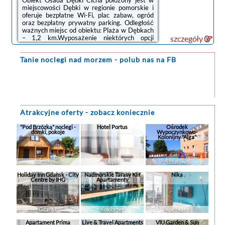
miejscowości Dębki w regionie pomorskie i
oferuje bezpłatne Wi-Fi, plac zabaw, ogród
oraz bezpłatny prywatny parking. Odległość
ważnych miejsc od obiektu: Plaża w Dębkach
– 1,2 km.Wyposażenie niektórych opcji
szczegóły
zakwaterowania obejmuje klimatyzację,
telewizor z płaskim ekranem oraz pralkę. W
Tanie noclegi
nad morzem - polub nas na FB
niektórych opcjach znajduje się też kuchnia z
czajnikiem.Na miejscu dostępny jest taras i
sprzęt do grillowania, a w okolicy panują
doskonałe warunki do uprawiania trekkingu
oraz jazdy na rowerze.Lotnisko Lotnisko
Gdańsk-Rębiechowo oddalone ...
Atrakcyjne oferty - zobacz koniecznie
"Pod Brzózką" noclegi -
Hotel Portus
Ośrodek
domki, pokoje
Wypoczynkowo-
Kolonijny "Alga"
Sarbinowo
Słupsk
Sztutowo
Holiday Inn Gdansk - City
Nadmorskie Tarasy Klif
Nika
Centre by IHG
Apartamenty
Gdańsk
Kołobrzeg
Kołobrzeg
Apartament Prima
Live & Travel Apartments
VIU Garden & Sun