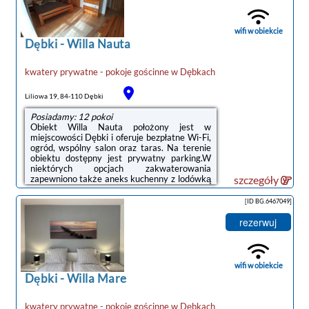
dziećmi należy pamiętać, że obiekt jest
prawnie zobowiązany do stosowania
standardów ochrony małoletnich, ustalenia
wifi w obiekcie
tożsamości małoletnich ...
Dębki
-
Willa Nauta
kwatery prywatne - pokoje gościnne
w
Dębkach
noclegi Dębki
Liliowa 19, 84-110 Dębki
Posiadamy: 12 pokoi
Obiekt Willa Nauta położony jest w
miejscowości Dębki i oferuje bezpłatne Wi-Fi,
ogród, wspólny salon oraz taras. Na terenie
obiektu dostępny jest prywatny parking.W
niektórych opcjach zakwaterowania
zapewniono także aneks kuchenny z lodówką
szczegóły
i płytą kuchenną.Odległość ważnych miejsc
od obiektu: Plaża w Dębkach – niecały
[ID BG.6467049]
kilometr, Dworzec kolejowy – 50 km.
Lotnisko Lotnisko Gdańsk-Rębiechowo
rezerwuj
znajduje się 67 km od obiektu.Doba hotelowa
od godziny 15:00 do 10:00.W obiekcie
obowiązuje zakaz organizowania wieczorów
panieńskich, kawalerskich itp.Przed
wifi w obiekcie
przyjazdem należy ...
Dębki
-
Willa Mare
kwatery prywatne - pokoje gościnne
w
Dębkach