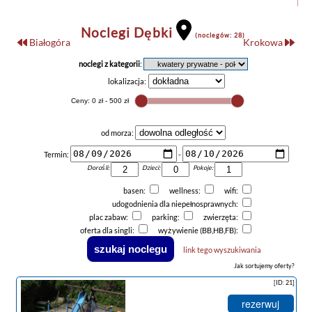
Noclegi Dębki
(noclegów: 28)
Białogóra
Krokowa
noclegi z kategorii
:
lokalizacja:
od morza:
Termin:
-
Dorośli:
Dzieci:
Pokoje:
basen:
wellness:
wifi:
udogodnienia dla niepełnosprawnych:
plac zabaw:
parking:
zwierzęta:
oferta dla singli:
wyżywienie (BB,HB,FB):
link tego wyszukiwania
Jak sortujemy oferty?
[ID: 21]
rezerwuj