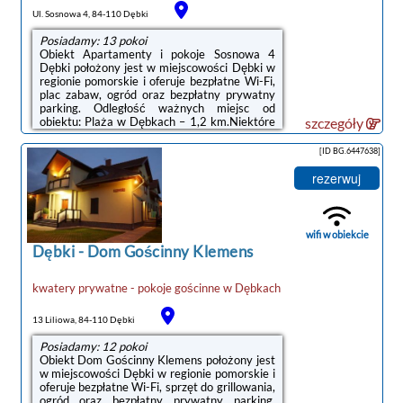
Ul. Sosnowa 4, 84-110 Dębki
Posiadamy: 13 pokoi
Obiekt Apartamenty i pokoje Sosnowa 4
Dębki położony jest w miejscowości Dębki w
regionie pomorskie i oferuje bezpłatne Wi-Fi,
plac zabaw, ogród oraz bezpłatny prywatny
parking. Odległość ważnych miejsc od
obiektu: Plaża w Dębkach – 1,2 km.Niektóre
szczegóły
opcje zakwaterowania wyposażono w
telewizor z płaskim ekranem i odtwarzacz
[ID BG.6447638]
DVD. W niektórych opcjach znajduje się
prywatna łazienka z suszarką do włosów oraz
rezerwuj
aneks kuchenny z lodówką.Na terenie obiektu
Apartamenty i pokoje Sosnowa 4 Dębki
dostępny jest taras i sprzęt do
grillowania.Odległość ważnych miejsc od
wifi w obiekcie
obiektu: ...
Dębki
-
Dom Gościnny Klemens
kwatery prywatne - pokoje gościnne
w
Dębkach
13 Liliowa, 84-110 Dębki
Posiadamy: 12 pokoi
Obiekt Dom Gościnny Klemens położony jest
w miejscowości Dębki w regionie pomorskie i
oferuje bezpłatne Wi-Fi, sprzęt do grillowania,
ogród oraz bezpłatny prywatny parking.