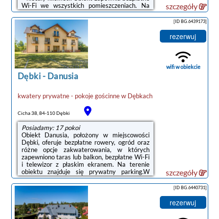
Wi-Fi we wszystkich pomieszczeniach. Na
szczegóły
terenie obiektu dostępny jest też prywatny
parking.Do dyspozycji Gości jest w pełni
[ID BG.6439173]
wyposażona prywatna łazienka z prysznicem
i suszarką do włosów.Na miejscu serwowane
rezerwuj
jest śniadanie à la carte.Obiekt Prowincja
Dębki oferuje kryty basen.Na terenie obiektu
Prowincja Dębki dostępny jest plac zabaw i
sprzęt do grillowania.Odległość ważnych
wifi w obiekcie
miejsc od obiektu: ...
Dębki
-
Danusia
kwatery prywatne - pokoje gościnne
w
Dębkach
Cicha 38, 84-110 Dębki
Posiadamy: 17 pokoi
Obiekt Danusia, położony w miejscowości
Dębki, oferuje bezpłatne rowery, ogród oraz
różne opcje zakwaterowania, w których
zapewniono taras lub balkon, bezpłatne Wi-Fi
i telewizor z płaskim ekranem. Na terenie
obiektu znajduje się prywatny parking.W
szczegóły
niektórych opcjach zakwaterowania znajduje
się także aneks kuchenny z zmywarką i płytą
[ID BG.6440731]
kuchenną.Na terenie obiektu Danusia
dostępny jest plac zabaw i sprzęt do
rezerwuj
grillowania.Odległość ważnych miejsc od
obiektu: Plaża w Dębkach – niecały kilometr.