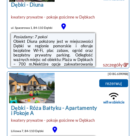
terenie ...
Dębki
-
Diuna
kwatery prywatne - pokoje gościnne
w
Dębkach
ul. Spacerowa 1, 84-110 Dębki
Posiadamy: 7 pokoi
Obiekt Diuna położony jest w miejscowości
Dębki w regionie pomorskie i oferuje
bezpłatne Wi-Fi, plac zabaw, ogród oraz
bezpłatny prywatny parking. Odległość
ważnych miejsc od obiektu: Plaża w Dębkach
– 700 m.Niektóre opcje zakwaterowania
szczegóły
mają jadalnię lub balkon.W obiekcie znajduje
się sprzęt do grillowania, a okolica jest
[ID BG.6390988]
popularna wśród miłośników trekkingu i jazdy
na rowerze.Odległość ważnych miejsc od
rezerwuj
obiektu: Dworzec kolejowy – 50 km. Lotnisko
Lotnisko Gdańsk-Rębiechowo znajduje się 68
km od obiektu.Doba hotelowa od godziny
15:00 do 10:00.Prosimy o wcześniejsze ...
wifi w obiekcie
Dębki
-
Róża Bałtyku - Apartamenty
i Pokoje A
kwatery prywatne - pokoje gościnne
w
Dębkach
Liliowa 7, 84-110 Dębki