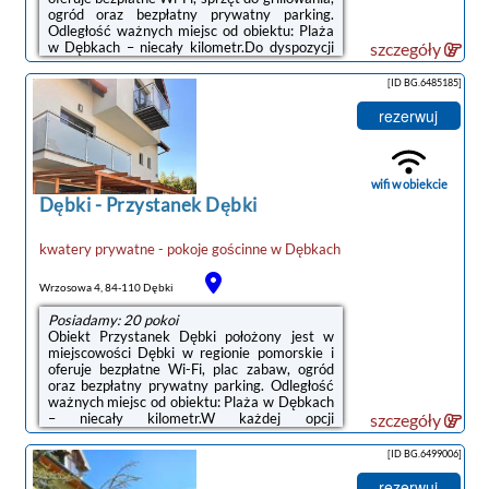
ogród oraz bezpłatny prywatny parking.
Odległość ważnych miejsc od obiektu: Plaża
w Dębkach – niecały kilometr.Do dyspozycji
szczegóły
Gości jest w pełni wyposażona prywatna
łazienka z prysznicem i suszarką do
[ID BG.6485185]
włosów.Okolica cieszy się popularnością
wśród miłośników trekkingu. Na terenie
rezerwuj
obiektu Willa Bursztyn dostępny jest również
taras słoneczny.Odległość ważnych miejsc od
obiektu: Dworzec kolejowy – 50 km. Lotnisko
Lotnisko Gdańsk-Rębiechowo ...
wifi w obiekcie
Dębki
-
Przystanek Dębki
kwatery prywatne - pokoje gościnne
w
Dębkach
Wrzosowa 4, 84-110 Dębki
Posiadamy: 20 pokoi
Obiekt Przystanek Dębki położony jest w
miejscowości Dębki w regionie pomorskie i
oferuje bezpłatne Wi-Fi, plac zabaw, ogród
oraz bezpłatny prywatny parking. Odległość
ważnych miejsc od obiektu: Plaża w Dębkach
– niecały kilometr.W każdej opcji
szczegóły
zakwaterowania znajduje się kuchnia z
pełnym wyposażeniem, w tym lodówką, jak
[ID BG.6499006]
również część wypoczynkowa z rozkładaną
sofą, telewizor z płaskim ekranem oraz
rezerwuj