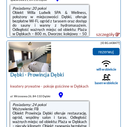
Posiadamy: 20 pokoi
Obiekt Willa Ludwik SPA & Wellness,
położony w miejscowości Dębki, oferuje
bezpłatne Wi-Fi, ogród z tarasem oraz dostęp
do sauny i wanny z hydromasażem.
Odległość ważnych miejsc od obiektu: Plaża
w Dębkach – 800 m, Dworzec kolejowy – 50
szczegóły
km. Na terenie obiektu znajduje się prywatny
parking.Wszystkie opcje zakwaterowania
[ID BG.6438477]
wyposażone są w telewizor z płaskim
ekranem i mają balkon, a także prywatną
rezerwuj
łazienkę z prysznicem oraz suszarką do
włosów. W niektórych opcjach
zakwaterowania znajduje się także kuchnia z
lodówką, mikrofalówką i płytą kuchenną.W
wifi w obiekcie
obiekcie serwowane ...
Dębki
-
Prowincja Dębki
basen w obiekcie
kwatery prywatne - pokoje gościnne
w
Dębkach
ul. Wrzosowa 26, 84-110 Dębki
Posiadamy: 24 pokoi
Wyżywienie: FB
Obiekt Prowincja Dębki oferuje restaurację,
ogród, wspólny salon i taras. Odległość
ważnych miejsc od obiektu: Plaża w Dębkach
– niecały kilometr. Obiekt zapewnia bezpłatne