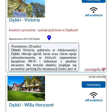
prywatna łazienka z prysznicem i suszarką do
włosów. Niektóre opcje zakwaterowania mają
taras lub balkon z widokiem na
ogród.Odległość ważnych miejsc od obiektu:
wifi w obiekcie
...
Dębki
-
Victoria
kwatery prywatne - pokoje gościnne
w
Dębkach
Spacerowa 6, 84-110 Dębki
Posiadamy: 30 pokoi
Obiekt Victoria, położony w miejscowości
Dębki, oferuje ogród, taras oraz różne opcje
zakwaterowania, w których zapewniono
bezpłatne Wi-Fi i telewizor z płaskim
ekranem. Na terenie obiektu znajduje się
prywatny parking.Do dyspozycji Gości jest w
szczegóły
pełni wyposażona prywatna łazienka z
prysznicem i suszarką do włosów.Odległość
[ID BG.6526298]
ważnych miejsc od obiektu: Plaża w Dębkach
– niecały kilometr. Lotnisko Lotnisko Gdańsk-
rezerwuj
Rębiechowo znajduje się 68 km od obiektu.
Goście mogą skorzystać z płatnego transferu
lotniskowego.Doba hotelowa od godziny
16:00 do 10:00.W obiekcie obowiązuje ...
wifi w obiekcie
Dębki
-
Willa Horyzont