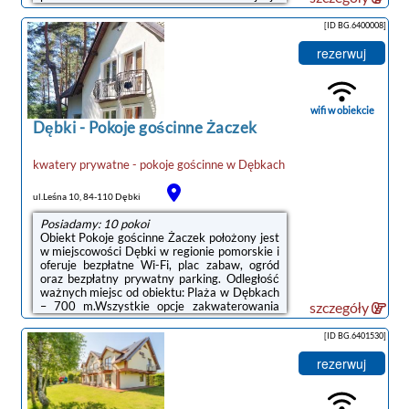
się prywatny parking.Wyposażenie obejmuje
także lodówkę i czajnik.Obiekt dysponuje
[ID BG.6400008]
placem zabaw.W obiekcie Goście mogą grać
w tenisa stołowego. Okolica cieszy się
rezerwuj
popularnością wśród miłośników jazdy na
rowerze.Odległość ważnych miejsc od
obiektu: Plaża w Dębkach – 1,1 km. Lotnisko
Lotnisko Gdańsk-Rębiechowo znajduje ...
wifi w obiekcie
Dębki
-
Pokoje gościnne Żaczek
kwatery prywatne - pokoje gościnne
w
Dębkach
ul.Leśna 10, 84-110 Dębki
Posiadamy: 10 pokoi
Obiekt Pokoje gościnne Żaczek położony jest
w miejscowości Dębki w regionie pomorskie i
oferuje bezpłatne Wi-Fi, plac zabaw, ogród
oraz bezpłatny prywatny parking. Odległość
ważnych miejsc od obiektu: Plaża w Dębkach
– 700 m.Wszystkie opcje zakwaterowania
szczegóły
wyposażone są w telewizor z płaskim
ekranem i mają balkon oraz prywatną
[ID BG.6401530]
łazienkę z prysznicem. Wyposażenie
obejmuje także lodówkę i czajnik.Na terenie
rezerwuj
obiektu Pokoje gościnne Żaczek znajduje się
taras.Lotnisko Lotnisko Gdańsk-Rębiechowo
znajduje się 68 km od obiektu.Doba hotelowa