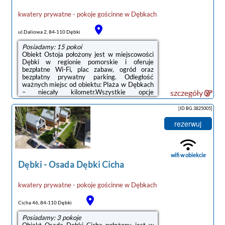
kwatery prywatne - pokoje gościnne
w
Dębkach
ul.Daliowa 2, 84-110 Dębki
Posiadamy: 15 pokoi
Obiekt Ostoja położony jest w miejscowości
Dębki w regionie pomorskie i oferuje
bezpłatne Wi-Fi, plac zabaw, ogród oraz
bezpłatny prywatny parking. Odległość
ważnych miejsc od obiektu: Plaża w Dębkach
– niecały kilometr.Wszystkie opcje
szczegóły
zakwaterowania wyposażone są w telewizor
z płaskim ekranem i mają taras, a także
[ID BG.3825005]
prywatną łazienkę z prysznicem oraz
suszarką do włosów. W niektórych opcjach
rezerwuj
zakwaterowania znajduje się także aneks
kuchenny z zmywarką, mikrofalówką i płytą
kuchenną.W obiekcie znajduje się sprzęt do
grillowania, a okolica jest popularna wśród ...
wifi w obiekcie
Dębki
-
Osada Dębki Cicha
kwatery prywatne - pokoje gościnne
w
Dębkach
Cicha 46, 84-110 Dębki
Posiadamy: 3 pokoje
Obiekt Osada Dębki Cicha położony jest w