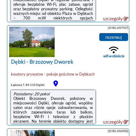
oferuje bezpłatne Wi-Fi, plac zabaw, ogród
oraz bezpłatny prywatny parking. Odległość
ważnych miejsc od obiektu: Plaża w Dębkach
– 700 m.W niektórych opcjach
szczegóły
zakwaterowania zapewniono aneks kuchenny
z pełnym wyposażeniem, prywatną łazienkę z
[ID BG.6557527]
prysznicem oraz balkon z widokiem na
ogród.Na terenie obiektu Kwatery Dominik
rezerwuj
dostępny jest taras i sprzęt do
grillowania.Odległość ważnych miejsc od
obiektu: Dworzec kolejowy – 50 km. Lotnisko
Lotnisko Gdańsk-Rębiechowo znajduje się 67
wifi w obiekcie
km od obiektu.Doba ...
Dębki
-
Brzozowy Dworek
kwatery prywatne - pokoje gościnne
w
Dębkach
Łąkowa 7, 84-110 Dębki
Posiadamy: 20 pokoi
Obiekt Brzozowy Dworek, położony w
miejscowości Dębki, oferuje ogród, wspólny
salon oraz różne opcje zakwaterowania, w
których zapewniono taras lub balkon,
bezpłatne Wi-Fi i telewizor z płaskim
ekranem. Na terenie obiektu dostępny jest
szczegóły
prywatny parking.W niektórych opcjach
zakwaterowania znajduje się także aneks
[ID BG.6562932]
kuchenny z zmywarką i płytą