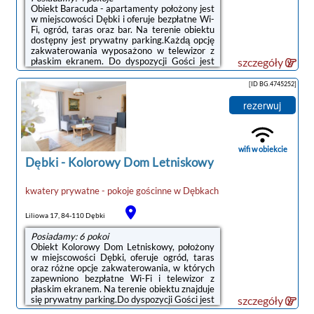
Obiekt Baracuda - apartamenty położony jest
w miejscowości Dębki i oferuje bezpłatne Wi-
Fi, ogród, taras oraz bar. Na terenie obiektu
dostępny jest prywatny parking.Każdą opcję
zakwaterowania wyposażono w telewizor z
płaskim ekranem. Do dyspozycji Gości jest
szczegóły
jadalnia, aneks kuchenny z doskonałym
wyposażeniem, prywatna łazienka z
[ID BG.4745252]
prysznicem, bezpłatnym zestawem
kosmetyków i suszarką do włosów, a także
rezerwuj
balkon z widokiem na ogród. Wyposażenie
obejmuje również lodówkę, zmywarkę,
mikrofalówkę, ekspres do kawy i
czajnik.Odległość ważnych miejsc od obiektu:
wifi w obiekcie
Plaża w ...
Dębki
-
Kolorowy Dom Letniskowy
kwatery prywatne - pokoje gościnne
w
Dębkach
Liliowa 17, 84-110 Dębki
Posiadamy: 6 pokoi
Obiekt Kolorowy Dom Letniskowy, położony
w miejscowości Dębki, oferuje ogród, taras
oraz różne opcje zakwaterowania, w których
zapewniono bezpłatne Wi-Fi i telewizor z
płaskim ekranem. Na terenie obiektu znajduje
się prywatny parking.Do dyspozycji Gości jest
szczegóły
w pełni wyposażona prywatna łazienka z