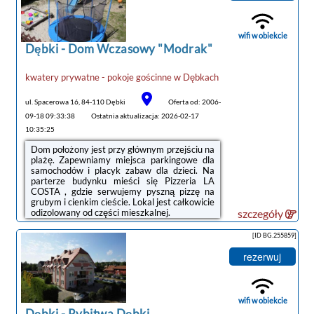
wifi w obiekcie
Dębki -
Dom Wczasowy "Modrak"
noclegi Dębki
kwatery prywatne - pokoje gościnne
w
Dębkach
tanie noclegi
ul. Spacerowa 16, 84-110 Dębki
Oferta od: 2006-
09-18 09:33:38
Ostatnia aktualizacja: 2026-02-17
10:35:25
Dom położony jest przy głównym przejściu na
plażę. Zapewniamy miejsca parkingowe dla
samochodów i placyk zabaw dla dzieci. Na
parterze budynku mieści się Pizzeria LA
COSTA , gdzie serwujemy pyszną pizzę na
grubym i cienkim cieście. Lokal jest całkowicie
odizolowany od części mieszkalnej.
szczegóły
Pokoje 2-3-4 osobowe znajdują się na piętrze.
Każdy pokój ma swoją łazienkę, odbiornik TV
[ID BG.255859]
i radio-budzik. Do wyposażenia należą też
kubki, talerze, sztućce i czajnik
rezerwuj
bezprzewodowy. Na korytarzu znajduje się
kuchnia z dwu palnikową płytą gazową i
lodówką. Zapewniamy miłą obsługę.
wifi w obiekcie
Dębki
-
Rybitwa Dębki