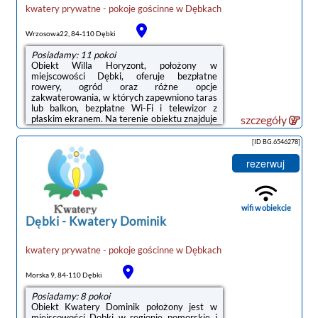
kwatery prywatne - pokoje gościnne
w
Dębkach
Wrzosowa22, 84-110 Dębki
Posiadamy: 11 pokoi
Obiekt Willa Horyzont, położony w
miejscowości Dębki, oferuje bezpłatne
rowery, ogród oraz różne opcje
zakwaterowania, w których zapewniono taras
lub balkon, bezpłatne Wi-Fi i telewizor z
płaskim ekranem. Na terenie obiektu znajduje
szczegóły
się prywatny parking.Na terenie obiektu Willa
Horyzont znajduje się plac zabaw i sprzęt do
[ID BG.6546278]
grillowania.Odległość ważnych miejsc od
obiektu: Plaża w Dębkach – 1,2 km, Dworzec
rezerwuj
kolejowy – 50 km. Lotnisko Lotnisko Gdańsk-
Rębiechowo znajduje się 68 km od
obiektu.Doba hotelowa od godziny 14:00 do
10:00.Zarządzany przez gospodarza
wifi w obiekcie
prywatnego (osobę ...
Dębki
-
Kwatery Dominik
kwatery prywatne - pokoje gościnne
w
Dębkach
Morska 9, 84-110 Dębki
Posiadamy: 8 pokoi
Obiekt Kwatery Dominik położony jest w
miejscowości Dębki w regionie pomorskie i