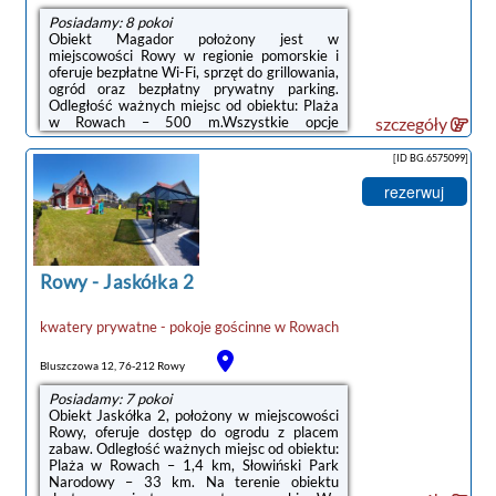
Posiadamy: 8 pokoi
Obiekt Magador położony jest w
miejscowości Rowy w regionie pomorskie i
oferuje bezpłatne Wi-Fi, sprzęt do grillowania,
ogród oraz bezpłatny prywatny parking.
Odległość ważnych miejsc od obiektu: Plaża
w Rowach – 500 m.Wszystkie opcje
szczegóły
zakwaterowania wyposażono w telewizor z
dostępem do kanałów kablowych. W każdej
[ID BG.6575099]
opcji znajduje się też prywatna łazienka z
prysznicem oraz aneks kuchenny z pełnym
rezerwuj
wyposażeniem, w tym lodówką.
Wyposażenie obejmuje również płytę
kuchenną i czajnik.Odległość ważnych miejsc
od obiektu: Słowiński Park Narodowy – 33
km, Promenada ...
Rowy
-
Jaskółka 2
kwatery prywatne - pokoje gościnne
w
Rowach
Bluszczowa 12, 76-212 Rowy
Posiadamy: 7 pokoi
Obiekt Jaskółka 2, położony w miejscowości
Rowy, oferuje dostęp do ogrodu z placem
zabaw. Odległość ważnych miejsc od obiektu:
Plaża w Rowach – 1,4 km, Słowiński Park
Narodowy – 33 km. Na terenie obiektu