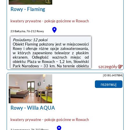
lub widokiem na ogród.Odległość ważnych
miejsc od obiektu: ...
Rowy
-
Flaming
kwatery prywatne - pokoje gościnne
w
Rowach
noclegi Rowy
23 Bałtycka, 76-212 Rowy
Posiadamy: 12 pokoi
Obiekt Flaming położony jest w miejscowości
Rowy i oferuje różne opcje zakwaterowania,
w których zapewniono telewizor z płaskim
ekranem. Odległość ważnych miejsc od
obiektu: Plaża w Rowach – 1,2 km, Słowiński
Park Narodowy – 33 km. Na terenie obiektu
szczegóły
znajduje się prywatny parking.Wyposażenie
obejmuje także lodówkę i czajnik.Na terenie
[ID BG.6437884]
obiektu Flaming znajduje się plac
zabaw.Odległość ważnych miejsc od obiektu:
rezerwuj
Promenada w Ustce – 22 km, Latarnia
morska w Ustce – 23 km. Lotnisko Lotnisko
Gdańsk-Rębiechowo znajduje się 133 km od
obiektu.Doba hotelowa od godziny ...
Rowy
-
Willa AQUA
kwatery prywatne - pokoje gościnne
w
Rowach
1 Leszczynowa, 76-212 Rowy