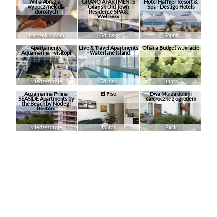
Willa Abrazja -
GRANO APARTMENTS
Hotel Haffner Resort &
wypoczynek dla
Gdańsk Old Town
Spa - Destigo Hotels
dorosłych
Residence SPA &
Wellness
Jastrzębia Góra
Gdańsk
Sopot
Apartamenty
Live & Travel Apartments
Ohana Budget w Juracie
Aquamarina - visitopl
- Waterlane Island
Międzyzdroje
Gdańsk
Jurata
Aquamarina Prima
El Piso
Dwa Morza domki
SEASIDE Apartments by
całoroczne z ogrodem
the Beach by Noclegi
Renters
Międzyzdroje
Jantar
Puck