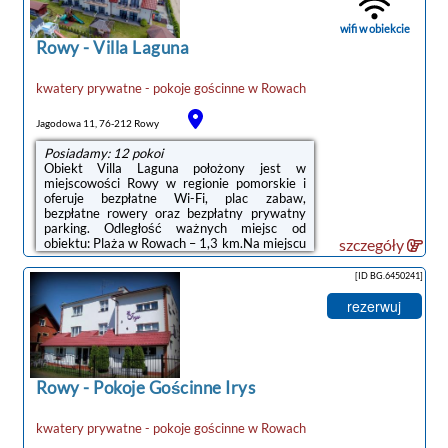
Park Narodowy – 34 km. Lotnisko Lotnisko
Gdańsk-Rębiechowo znajduje się 134 km od
wifi w obiekcie
obiektu.Doba ...
Rowy
-
Villa Laguna
kwatery prywatne - pokoje gościnne
w
Rowach
Jagodowa 11, 76-212 Rowy
Posiadamy: 12 pokoi
Obiekt Villa Laguna położony jest w
miejscowości Rowy w regionie pomorskie i
oferuje bezpłatne Wi-Fi, plac zabaw,
bezpłatne rowery oraz bezpłatny prywatny
parking. Odległość ważnych miejsc od
obiektu: Plaża w Rowach – 1,3 km.Na miejscu
szczegóły
znajduje się telewizor z płaskim ekranem oraz
prywatna łazienka z prysznicem i suszarką do
[ID BG.6450241]
włosów. Aneks kuchenny wyposażono w
lodówkę, mikrofalówkę oraz płytę
rezerwuj
kuchenną.Podczas pobytu Goście mogą
odprężyć się w ogrodzie.Odległość ważnych
miejsc od obiektu: Słowiński Park Narodowy –
33 km, Promenada w Ustce – 22 km.
Lotnisko ...
Rowy
-
Pokoje Gościnne Irys
kwatery prywatne - pokoje gościnne
w
Rowach