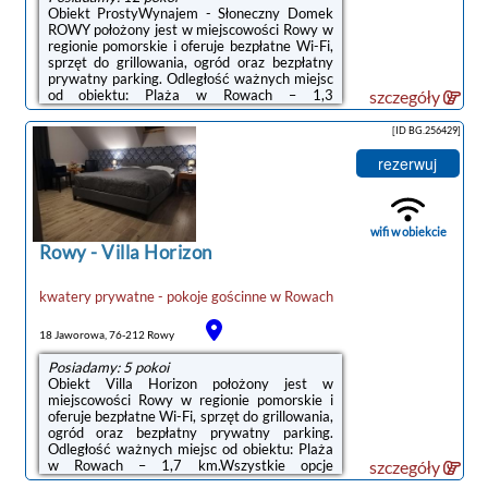
Obiekt ProstyWynajem - Słoneczny Domek
ROWY położony jest w miejscowości Rowy w
regionie pomorskie i oferuje bezpłatne Wi-Fi,
sprzęt do grillowania, ogród oraz bezpłatny
prywatny parking. Odległość ważnych miejsc
od obiektu: Plaża w Rowach – 1,3
szczegóły
km.Wyposażenie obejmuje także lodówkę i
czajnik.Odległość ważnych miejsc od obiektu:
[ID BG.256429]
Słowiński Park Narodowy – 33 km,
Promenada w Ustce – 22 km. Lotnisko
rezerwuj
Lotnisko Gdańsk-Rębiechowo znajduje się
133 km od obiektu.Doba hotelowa od godziny
15:00 do 10:00.W obiekcie obowiązuje zakaz
organizowania wieczorów panieńskich,
wifi w obiekcie
kawalerskich ...
Rowy
-
Villa Horizon
kwatery prywatne - pokoje gościnne
w
Rowach
18 Jaworowa, 76-212 Rowy
Posiadamy: 5 pokoi
Obiekt Villa Horizon położony jest w
miejscowości Rowy w regionie pomorskie i
oferuje bezpłatne Wi-Fi, sprzęt do grillowania,
ogród oraz bezpłatny prywatny parking.
Odległość ważnych miejsc od obiektu: Plaża
w Rowach – 1,7 km.Wszystkie opcje
szczegóły
zakwaterowania wyposażone są w telewizor