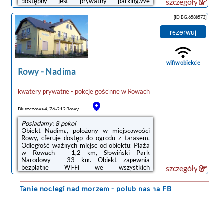
dostępny jest prywatny parking.We
szczegóły
wszystkich opcjach zakwaterowania znajduje
się podłoga wyłożona kafelkami, aneks
[ID BG.6588573]
kuchenny z pełnym wyposażeniem, w tym
lodówką, jadalnia, jak również prywatna
rezerwuj
łazienka z prysznicem. Wyposażenie
obejmuje też telewizor z płaskim ekranem.
Wyposażenie obejmuje również płytę
kuchenną i czajnik.Na terenie obiektu
wifi w obiekcie
Jaskółka 2 znajduje ...
Rowy
-
Nadima
noclegi Rowy
kwatery prywatne - pokoje gościnne
w
Rowach
Bluszczowa 4, 76-212 Rowy
Posiadamy: 8 pokoi
Obiekt Nadima, położony w miejscowości
Rowy, oferuje dostęp do ogrodu z tarasem.
Odległość ważnych miejsc od obiektu: Plaża
w Rowach – 1,2 km, Słowiński Park
Narodowy – 33 km. Obiekt zapewnia
bezpłatne Wi-Fi we wszystkich
szczegóły
pomieszczeniach. Na terenie obiektu
dostępny jest też prywatny parking.W
Tanie noclegi
nad morzem - polub nas na FB
niektórych opcjach zakwaterowania
zapewniono także kuchnię z mikrofalówką i
płytą kuchenną.Odległość ważnych miejsc od
obiektu: Promenada w Ustce – 22 km,
Latarnia morska w Ustce – 23 km. Lotnisko