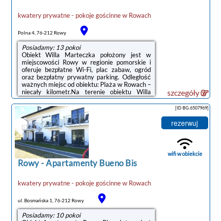
kwatery prywatne - pokoje gościnne
w
Rowach
Polna 4, 76-212 Rowy
Posiadamy: 13 pokoi
Obiekt Willa Marteczka położony jest w
miejscowości Rowy w regionie pomorskie i
oferuje bezpłatne Wi-Fi, plac zabaw, ogród
oraz bezpłatny prywatny parking. Odległość
ważnych miejsc od obiektu: Plaża w Rowach –
niecały kilometr.Na terenie obiektu Willa
szczegóły
Marteczka znajduje się sprzęt do
grillowania.Odległość ważnych miejsc od
[ID BG.6507969]
obiektu: Słowiński Park Narodowy – 33 km,
Promenada w Ustce – 23 km. Lotnisko
rezerwuj
Lotnisko Gdańsk-Rębiechowo znajduje się
134 km od obiektu.Doba hotelowa od godziny
15:00 do 10:00.W obiekcie obowiązuje zakaz
organizowania wieczorów panieńskich,
wifi w obiekcie
kawalerskich ...
Rowy
-
Apartamenty Bueno Bis
kwatery prywatne - pokoje gościnne
w
Rowach
ul. Bosmańska 1, 76-212 Rowy
Posiadamy: 10 pokoi