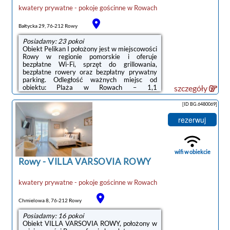
kwatery prywatne - pokoje gościnne
w
Rowach
Bałtycka 29, 76-212 Rowy
Posiadamy: 23 pokoi
Obiekt Pelikan I położony jest w miejscowości
Rowy w regionie pomorskie i oferuje
bezpłatne Wi-Fi, sprzęt do grillowania,
bezpłatne rowery oraz bezpłatny prywatny
parking. Odległość ważnych miejsc od
obiektu: Plaża w Rowach – 1,1
szczegóły
km.Wyposażenie obejmuje również lodówkę i
czajnik.Podczas pobytu Goście mogą
[ID BG.6480069]
odprężyć się w ogrodzie.Odległość ważnych
miejsc od obiektu: Słowiński Park Narodowy –
rezerwuj
33 km, Promenada w Ustce – 22 km.
Lotnisko Lotnisko Gdańsk-Rębiechowo
znajduje się 133 km od obiektu.Doba
hotelowa od godziny 14:00 do 10:00.W
wifi w obiekcie
obiekcie obowiązuje zakaz ...
Rowy
-
VILLA VARSOVIA ROWY
kwatery prywatne - pokoje gościnne
w
Rowach
Chmielowa 8, 76-212 Rowy
Posiadamy: 16 pokoi
Obiekt VILLA VARSOVIA ROWY, położony w