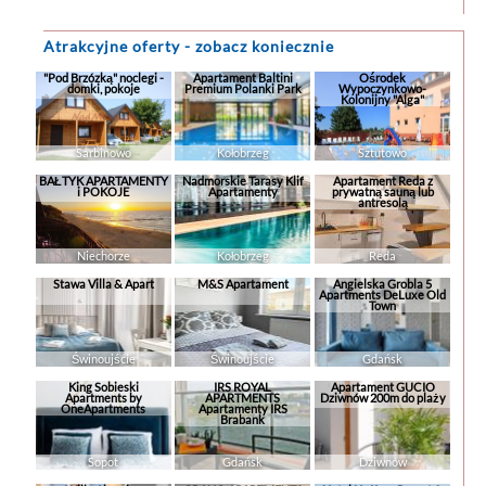
Lotnisko Gdańsk-Rębiechowo znajduje się
133 km od obiektu.Doba hotelowa ...
Atrakcyjne oferty - zobacz koniecznie
"Pod Brzózką" noclegi -
Apartament Baltini
Ośrodek
domki, pokoje
Premium Polanki Park
Wypoczynkowo-
Kolonijny "Alga"
Sarbinowo
Kołobrzeg
Sztutowo
BAŁTYK APARTAMENTY
Nadmorskie Tarasy Klif
Apartament Reda z
i POKOJE
Apartamenty
prywatną sauną lub
antresolą
Niechorze
Kołobrzeg
Reda
Stawa Villa & Apart
M&S Apartament
Angielska Grobla 5
Apartments DeLuxe Old
Town
Świnoujście
Świnoujście
Gdańsk
King Sobieski
IRS ROYAL
Apartament GUCIO
Apartments by
APARTMENTS
Dziwnów 200m do plaży
OneApartments
Apartamenty IRS
Brabank
Sopot
Gdańsk
Dziwnów