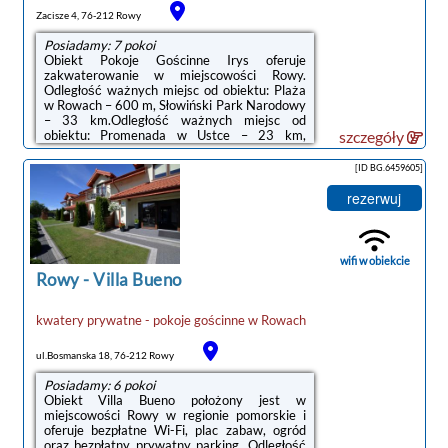
Zacisze 4, 76-212 Rowy
Posiadamy: 7 pokoi
Obiekt Pokoje Gościnne Irys oferuje
zakwaterowanie w miejscowości Rowy.
Odległość ważnych miejsc od obiektu: Plaża
w Rowach – 600 m, Słowiński Park Narodowy
– 33 km.Odległość ważnych miejsc od
obiektu: Promenada w Ustce – 23 km,
szczegóły
Latarnia morska w Ustce – 23 km. Lotnisko
Lotnisko Gdańsk-Rębiechowo znajduje się
[ID BG.6459605]
134 km od obiektu.Doba hotelowa od godziny
14:00 do 10:00.W obiekcie obowiązuje zakaz
rezerwuj
organizowania wieczorów panieńskich,
kawalerskich itp.Zarządzany przez
gospodarza prywatnego (osobę fizyczną)W
przypadku pobytu w obiekcie z dziećmi
wifi w obiekcie
należy pamiętać, że ...
Rowy
-
Villa Bueno
kwatery prywatne - pokoje gościnne
w
Rowach
ul.Bosmanska 18, 76-212 Rowy
Posiadamy: 6 pokoi
Obiekt Villa Bueno położony jest w
miejscowości Rowy w regionie pomorskie i
oferuje bezpłatne Wi-Fi, plac zabaw, ogród
oraz bezpłatny prywatny parking. Odległość