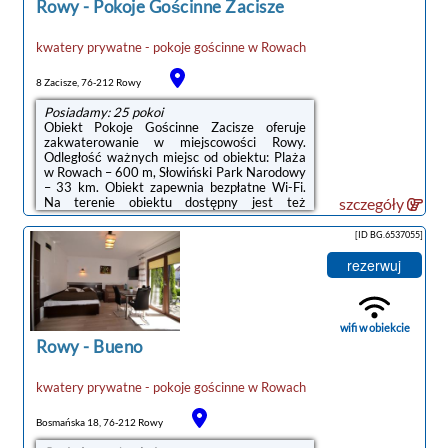
Rowy
-
Pokoje Gościnne Zacisze
kwatery prywatne - pokoje gościnne
w
Rowach
8 Zacisze, 76-212 Rowy
Posiadamy: 25 pokoi
Obiekt Pokoje Gościnne Zacisze oferuje
zakwaterowanie w miejscowości Rowy.
Odległość ważnych miejsc od obiektu: Plaża
w Rowach – 600 m, Słowiński Park Narodowy
– 33 km. Obiekt zapewnia bezpłatne Wi-Fi.
Na terenie obiektu dostępny jest też
szczegóły
prywatny parking.Odległość ważnych miejsc
od obiektu: Promenada w Ustce – 23 km,
[ID BG.6537055]
Latarnia morska w Ustce – 23 km. Lotnisko
Lotnisko Gdańsk-Rębiechowo znajduje się
rezerwuj
134 km od obiektu.Doba hotelowa od godziny
15:00 do 10:00.Zarządzany przez
gospodarza prywatnego (osobę fizyczną)W
przypadku pobytu w obiekcie z dziećmi
wifi w obiekcie
należy pamiętać, ...
Rowy
-
Bueno
kwatery prywatne - pokoje gościnne
w
Rowach
Bosmańska 18, 76-212 Rowy