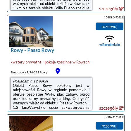
ważnych miejsc od obiektu: Plaża w Rowach –
1 km.Na terenie obiektu Villa Bueno znajduje
szczegóły
się sprzęt do grillowania.Odległość ważnych
miejsc od obiektu: Słowiński Park Narodowy –
[ID BG.6470512]
33 km, Promenada w Ustce – 23 km.
Lotnisko Lotnisko Gdańsk-Rębiechowo
rezerwuj
znajduje się 134 km od obiektu.Doba
hotelowa od godziny 15:00 do
10:00.Zarządzany przez gospodarza
prywatnego (osobę fizyczną)W przypadku
wifi w obiekcie
pobytu w obiekcie z dziećmi ...
Rowy
-
Passo Rowy
kwatery prywatne - pokoje gościnne
w
Rowach
Bluszczowa 9, 76-212 Rowy
Posiadamy: 12 pokoi
Obiekt Passo Rowy położony jest w
miejscowości Rowy w regionie pomorskie i
oferuje bezpłatne Wi-Fi, plac zabaw, ogród
oraz bezpłatny prywatny parking. Odległość
ważnych miejsc od obiektu: Plaża w Rowach –
1,2 km.Wszystkie opcje zakwaterowania
szczegóły
mają taras, aneks kuchenny z lodówką i płytą
kuchenną oraz prywatną łazienkę z
[ID BG.6474364]
prysznicem.Na terenie obiektu Passo Rowy
znajduje się sprzęt do grillowania.Odległość
rezerwuj
ważnych miejsc od obiektu: Słowiński Park