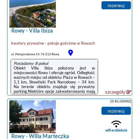
obiektu.Doba hotelowa od godziny 14:00 do
rezerwuj
11:00.W obiekcie obowiązuje zakaz
organizowania wieczorów panieńskich,
kawalerskich itp.Zarządzany przez
gospodarza prywatnego (osobę fizyczną)W
przypadku ...
Rowy
-
Villa Ibiza
kwatery prywatne - pokoje gościnne
w
Rowach
ul. Pensjonatowa 14, 76-212 Rowy
Posiadamy: 8 pokoi
Obiekt Villa Ibiza położony jest w
miejscowości Rowy i oferuje ogród. Odległość
ważnych miejsc od obiektu: Plaża w Rowach –
1,1 km, Słowiński Park Narodowy – 34 km.
Na terenie obiektu znajduje się prywatny
parking.Niektóre opcje zakwaterowania mają
szczegóły
taras lub balkon z widokiem na miasto lub
widokiem na morze.Odległość ważnych
[ID BG.6500902]
miejsc od obiektu: Promenada w Ustce – 24
km, Latarnia morska w Ustce – 24 km.
rezerwuj
Lotnisko Lotnisko Gdańsk-Rębiechowo
znajduje się 135 km od obiektu.Doba
hotelowa od godziny 15:00 do 10:00.W
obiekcie obowiązuje zakaz organizowania
wifi w obiekcie
wieczorów panieńskich, ...
Rowy
-
Willa Marteczka