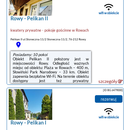
Narodowy – 33 km, Promenada w Ustce – 22
km. Lotnisko Lotnisko Gdańsk-Rębiechowo
znajduje się 133 km od obiektu.Doba ...
wifi w obiekcie
Rowy
-
Pelikan II
kwatery prywatne - pokoje gościnne
w
Rowach
Pelikan II ul.Sloneczna 11/2 Sloneczna 11/2, 76-212 Rowy
Posiadamy: 10 pokoi
Obiekt Pelikan II położony jest w
noclegi Rowy
miejscowości Rowy. Odległość ważnych
miejsc od obiektu: Plaża w Rowach – 400 m,
Słowiński Park Narodowy – 33 km. Obiekt
zapewnia bezpłatne Wi-Fi. Na terenie obiektu
dostępny jest też prywatny
szczegóły
parking.Odległość ważnych miejsc od
obiektu: Promenada w Ustce – 23 km,
[ID BG.6479000]
Latarnia morska w Ustce – 23 km. Lotnisko
Lotnisko Gdańsk-Rębiechowo znajduje się
rezerwuj
134 km od obiektu.Doba hotelowa od godziny
14:00 do 10:00.W obiekcie obowiązuje zakaz
organizowania wieczorów panieńskich,
kawalerskich itp.Zarządzany przez
wifi w obiekcie
gospodarza prywatnego (osobę fizyczną)W ...
Rowy
-
Pelikan I