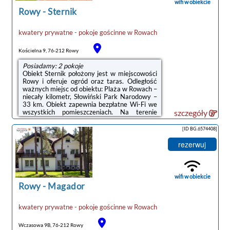
wifi w obiekcie
w okolicy ...
Rowy
-
Sternik
kwatery prywatne - pokoje gościnne
w
Rowach
Kościelna 9, 76-212 Rowy
Posiadamy: 2 pokoje
Obiekt Sternik położony jest w miejscowości
Rowy i oferuje ogród oraz taras. Odległość
ważnych miejsc od obiektu: Plaża w Rowach –
niecały kilometr, Słowiński Park Narodowy –
33 km. Obiekt zapewnia bezpłatne Wi-Fi we
wszystkich pomieszczeniach. Na terenie
szczegóły
obiektu dostępny jest też prywatny
parking.Odległość ważnych miejsc od
[ID BG.6574408]
obiektu: Promenada w Ustce – 23 km,
Latarnia morska w Ustce – 23 km. Lotnisko
rezerwuj
Lotnisko Gdańsk-Rębiechowo znajduje się
127 km od obiektu.Doba hotelowa od godziny
15:00 do 10:00.W obiekcie obowiązuje zakaz
organizowania wieczorów panieńskich, ...
wifi w obiekcie
Rowy
-
Magador
kwatery prywatne - pokoje gościnne
w
Rowach
Wczasowa 9B, 76-212 Rowy