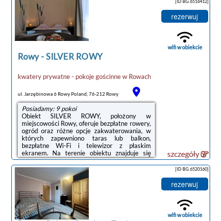
[ID BG.6516412]
Słowiński Park Narodowy – 33 km. Lotnisko
Lotnisko Gdańsk-Rębiechowo znajduje się
rezerwuj
133 km od obiektu.Doba hotelowa od godziny
15:00 do 10:00.Zarządzany przez
gospodarza prywatnego (osobę fizyczną)W
przypadku pobytu w obiekcie z dziećmi
wifi w obiekcie
należy pamiętać, ...
Rowy
-
SILVER ROWY
noclegi Rowy
kwatery prywatne - pokoje gościnne
w
Rowach
ul. Jarzębinowa 6 Rowy Poland, 76-212 Rowy
Posiadamy: 9 pokoi
Obiekt SILVER ROWY, położony w
miejscowości Rowy, oferuje bezpłatne rowery,
ogród oraz różne opcje zakwaterowania, w
których zapewniono taras lub balkon,
bezpłatne Wi-Fi i telewizor z płaskim
ekranem. Na terenie obiektu znajduje się
szczegóły
prywatny parking.Do dyspozycji Gości jest w
pełni wyposażona prywatna łazienka z
[ID BG.6520160]
prysznicem i bezpłatnym zestawem
kosmetyków.Na miejscu dostępny jest sprzęt
rezerwuj
do grillowania, a w okolicy panują doskonałe
warunki do uprawiania jazdy na
rowerze.Odległość ważnych miejsc od
obiektu: Plaża w Rowach – 1,2 km, Słowiński
wifi w obiekcie
Park Narodowy – 32 km. ...