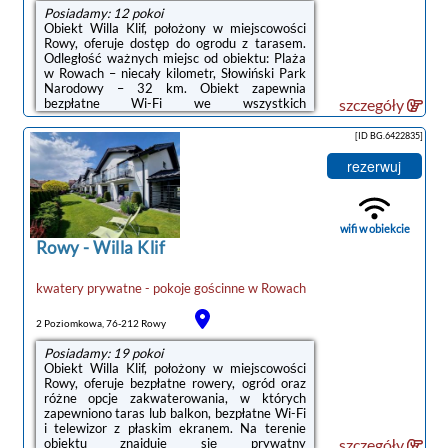
Posiadamy: 12 pokoi
Obiekt Willa Klif, położony w miejscowości
Rowy, oferuje dostęp do ogrodu z tarasem.
Odległość ważnych miejsc od obiektu: Plaża
w Rowach – niecały kilometr, Słowiński Park
Narodowy – 32 km. Obiekt zapewnia
bezpłatne Wi-Fi we wszystkich
szczegóły
pomieszczeniach. Na terenie obiektu
dostępny jest też prywatny parking.We
[ID BG.6422835]
wszystkich opcjach zakwaterowania znajduje
się podłoga wyłożona parkietem, aneks
rezerwuj
kuchenny z pełnym wyposażeniem, w tym
lodówką, jadalnia, jak również prywatna
łazienka z prysznicem. Wyposażenie
obejmuje też telewizor z płaskim ekranem.
wifi w obiekcie
Wyposażenie obejmuje ...
Rowy
-
Willa Klif
kwatery prywatne - pokoje gościnne
w
Rowach
2 Poziomkowa, 76-212 Rowy
Posiadamy: 19 pokoi
Obiekt Willa Klif, położony w miejscowości
Rowy, oferuje bezpłatne rowery, ogród oraz
różne opcje zakwaterowania, w których
zapewniono taras lub balkon, bezpłatne Wi-Fi
i telewizor z płaskim ekranem. Na terenie
obiektu znajduje się prywatny
szczegóły