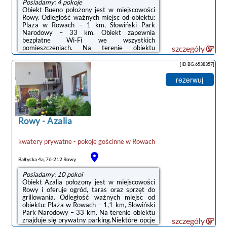
Posiadamy: 4 pokoje
Obiekt Bueno położony jest w miejscowości
Rowy. Odległość ważnych miejsc od obiektu:
Plaża w Rowach – 1 km, Słowiński Park
Narodowy – 33 km. Obiekt zapewnia
bezpłatne Wi-Fi we wszystkich
pomieszczeniach. Na terenie obiektu
szczegóły
dostępny jest też prywatny
parking.Odległość ważnych miejsc od
[ID BG.6538357]
obiektu: Promenada w Ustce – 23 km,
Latarnia morska w Ustce – 23 km. Lotnisko
rezerwuj
Lotnisko Gdańsk-Rębiechowo znajduje się
141 km od obiektu.Doba hotelowa od godziny
16:00 do 10:00.W obiekcie obowiązuje zakaz
organizowania wieczorów panieńskich,
kawalerskich itp.Zarządzany przez
Rowy
-
Azalia
gospodarza ...
kwatery prywatne - pokoje gościnne
w
Rowach
Bałtycka 4a, 76-212 Rowy
Posiadamy: 10 pokoi
Obiekt Azalia położony jest w miejscowości
Rowy i oferuje ogród, taras oraz sprzęt do
grillowania. Odległość ważnych miejsc od
obiektu: Plaża w Rowach – 1,1 km, Słowiński
Park Narodowy – 33 km. Na terenie obiektu
znajduje się prywatny parking.Niektóre opcje
szczegóły