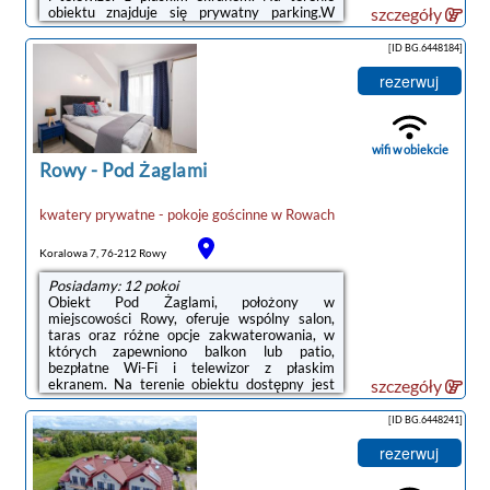
obiektu znajduje się prywatny parking.W
szczegóły
niektórych opcjach zakwaterowania
zapewniono także kuchnię z mikrofalówką i
[ID BG.6448184]
płytą kuchenną.Na miejscu dostępny jest plac
zabaw i sprzęt do grillowania, a w okolicy
rezerwuj
panują doskonałe warunki do uprawiania
jazdy na rowerze.Odległość ważnych miejsc
od obiektu: Plaża w Rowach – niecały
kilometr, Słowiński Park Narodowy ...
wifi w obiekcie
Rowy
-
Pod Żaglami
kwatery prywatne - pokoje gościnne
w
Rowach
Koralowa 7, 76-212 Rowy
Posiadamy: 12 pokoi
Obiekt Pod Żaglami, położony w
miejscowości Rowy, oferuje wspólny salon,
taras oraz różne opcje zakwaterowania, w
których zapewniono balkon lub patio,
bezpłatne Wi-Fi i telewizor z płaskim
ekranem. Na terenie obiektu dostępny jest
szczegóły
prywatny parking.Do dyspozycji Gości jest
aneks kuchenny z pełnym wyposażeniem
[ID BG.6448241]
oraz prywatna łazienka.Na terenie obiektu
Pod Żaglami znajduje się plac zabaw i sprzęt
rezerwuj
do grillowania.Odległość ważnych miejsc od
obiektu: Plaża w Rowach – 1,2 km, Słowiński