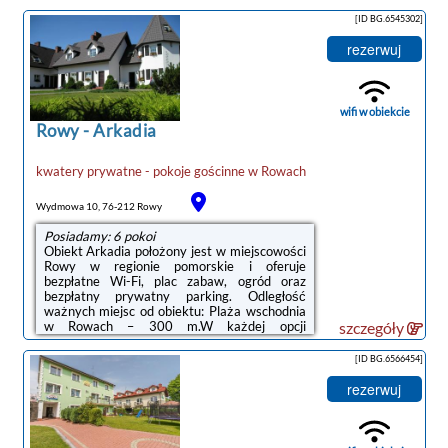
zakwaterowania mają jadalnię lub
balkon.Odległość ważnych miejsc od obiektu:
[ID BG.6545302]
Promenada w Ustce – 22 km, Latarnia
morska w Ustce – 23 km. Lotnisko Lotnisko
rezerwuj
Gdańsk-Rębiechowo znajduje się 133 km od
obiektu.Doba hotelowa od godziny 14:00 do
10:00.Zarządzany przez gospodarza
prywatnego (osobę fizyczną)W przypadku ...
wifi w obiekcie
Rowy
-
Arkadia
kwatery prywatne - pokoje gościnne
w
Rowach
Wydmowa 10, 76-212 Rowy
Posiadamy: 6 pokoi
Obiekt Arkadia położony jest w miejscowości
Rowy w regionie pomorskie i oferuje
bezpłatne Wi-Fi, plac zabaw, ogród oraz
bezpłatny prywatny parking. Odległość
ważnych miejsc od obiektu: Plaża wschodnia
w Rowach – 300 m.W każdej opcji
szczegóły
zakwaterowania znajduje się aneks kuchenny
z pełnym wyposażeniem i stołem, a także
[ID BG.6566454]
prywatna łazienka z prysznicem oraz
suszarką do włosów. Wyposażenie obejmuje
rezerwuj
również telewizor z płaskim ekranem.
Niektóre opcje zakwaterowania mają balkon
lub patio z widokiem na ogród.Na miejscu
dostępny jest taras i sprzęt do grillowania, a