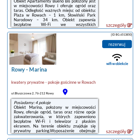
Obiekt Apartamenty Bueno Bis położony jest
w miejscowości Rowy i oferuje ogród oraz
taras. Odległość ważnych miejsc od obiektu:
Plaża w Rowach – 1 km, Słowiński Park
Narodowy – 34 km. Obiekt zapewnia
bezpłatne Wi-Fi we wszystkich
szczegóły
pomieszczeniach. Na terenie obiektu
dostępny jest też prywatny
[ID BG.6513850]
parking.Odległość ważnych miejsc od
obiektu: Promenada w Ustce – 23 km,
rezerwuj
Latarnia morska w Ustce – 24 km. Lotnisko
Lotnisko Gdańsk-Rębiechowo znajduje się
134 km od obiektu.Doba hotelowa od godziny
14:00 do 10:00.W obiekcie obowiązuje zakaz
wifi w obiekcie
organizowania wieczorów panieńskich, ...
Rowy
-
Marina
kwatery prywatne - pokoje gościnne
w
Rowach
ul.Bluszczowa 2, 76-212 Rowy
Posiadamy: 4 pokoje
Obiekt Marina, położony w miejscowości
Rowy, oferuje ogród, taras oraz różne opcje
zakwaterowania, w których zapewniono
bezpłatne Wi-Fi i telewizor z płaskim
ekranem. Na terenie obiektu znajduje się
prywatny parking.Wyposażenie obejmuje
szczegóły
także lodówkę i czajnik.Odległość ważnych
miejsc od obiektu: Plaża w Rowach – 1,1 km,