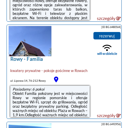
miejscowości Rowy, oferuje bezpłatne rowery,
ogród oraz różne opcje zakwaterowania, w
których zapewniono taras lub balkon,
bezpłatne Wi-Fi i telewizor z płaskim
ekranem. Na terenie obiektu dostępny jest
szczegóły
prywatny parking.Do dyspozycji Gości jest w
pełni wyposażona prywatna łazienka z
[ID BG.6480564]
prysznicem i suszarką do włosów.Obiekt
dysponuje placem zabaw.W okolicy panują
rezerwuj
doskonałe warunki do uprawiania trekkingu,
wędkarstwa i jazdy na rowerze.Odległość
ważnych miejsc od obiektu: Plaża w Rowach –
1 km, Słowiński Park Narodowy – 33 km.
wifi w obiekcie
Lotnisko ...
Rowy
-
Familia
kwatery prywatne - pokoje gościnne
w
Rowach
ul. Lipowa 14, 76-212 Rowy
Posiadamy: 6 pokoi
Obiekt Familia położony jest w miejscowości
Rowy w regionie pomorskie i oferuje
bezpłatne Wi-Fi, sprzęt do grillowania, ogród
oraz bezpłatny prywatny parking. Odległość
ważnych miejsc od obiektu: Plaża w Rowach –
1,9 km.Odległość ważnych miejsc od obiektu:
szczegóły
Słowiński Park Narodowy – 32 km, Aquapark
Jarosławiec – 50 km. Lotnisko Lotnisko
[ID BG.6492956]
Gdańsk-Rębiechowo znajduje się 133 km od