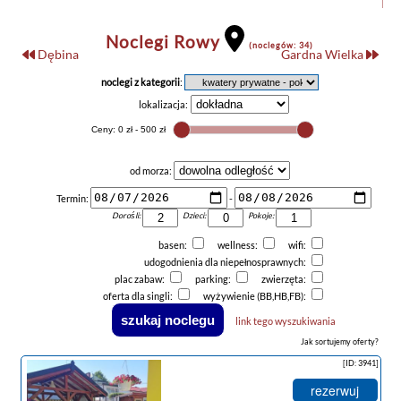
Noclegi Rowy
(noclegów: 34)
Dębina
Gardna Wielka
noclegi z kategorii
:
lokalizacja:
od morza:
Termin:
-
Dorośli:
Dzieci:
Pokoje:
basen:
wellness:
wifi:
udogodnienia dla niepełnosprawnych:
plac zabaw:
parking:
zwierzęta:
oferta dla singli:
wyżywienie (BB,HB,FB):
link tego wyszukiwania
Jak sortujemy oferty?
[ID: 3941]
rezerwuj