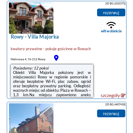
z płaskim ekranem i mają taras oraz
[ID BG.6331575]
prywatną łazienkę z prysznicem.Odległość
ważnych miejsc od obiektu: Słowiński Park
rezerwuj
Narodowy – 32 km, Aquapark Jarosławiec –
50 km. Lotnisko Lotnisko Gdańsk-
Rębiechowo znajduje się 133 km od
obiektu.Doba hotelowa od godziny 15:00 do
wifi w obiekcie
11:00.W przypadku ...
Rowy
-
Villa Majorka
kwatery prywatne - pokoje gościnne
w
Rowach
Malinowa 4, 76-212 Rowy
Posiadamy: 12 pokoi
Obiekt Villa Majorka położony jest w
miejscowości Rowy w regionie pomorskie i
oferuje bezpłatne Wi-Fi, plac zabaw, ogród
oraz bezpłatny prywatny parking. Odległość
ważnych miejsc od obiektu: Plaża w Rowach –
1,3 km.Na miejscu zapewniono aneks
szczegóły
kuchenny z pełnym wyposażeniem, w tym
lodówką i czajnikiem, a także telewizor z
[ID BG.6407418]
płaskim ekranem oraz prywatną łazienkę z
prysznicem. Niektóre opcje zakwaterowania
rezerwuj
mają taras lub balkon z widokiem na miasto
lub widokiem na ogród.Na terenie obiektu
Villa Majorka znajduje się sprzęt do
grillowania.Odległość ważnych miejsc od