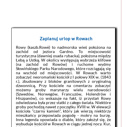
Zaplanuj urlop w Rowach
Rowy (kaszb.Rowë) to nadmorska wieś położona na
zachód od jeziora Gardno. To miejscowość
turystyczna (dawniej osada rybacka), położona między
Łebą a Ustką. W okolicy występują wybrzeża klifowe
(na zachód od Rowów) i ruchome wydmy
Słowińskiego Parku Narodowego, które rozciągają się
na wschód od miejscowości. W Rowach warto
zobaczyć neoromański kościół z I połowy XIX w. (1843
r.), zbudowany z bloków granitowych z oryginalną
dzwonnicą. Przy kościele na cmentarzu zobaczyć
możemy groby marynarzy wielu narodowości
(Szwedów, Norwegów, Francuzów, Holendrów i
Hiszpanów), co wskazuje na fakt, iż przystań Rowy
odwiedzana była przez statki z całego świata. Niektóre
groby pochodzą nawet z początku XVIII w. W elewacji
kościoła "czarny kamień", który jak wierzą niektórzy
mieszkańcy przepowiada pogodę - mokry na burzę.
Inna legenda opowiada o diable, który założył się, że
wybuduje kościół w Rowach w ciągu jednej nocy. Kur,