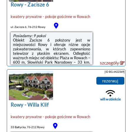
obiektu: ...
Rowy
-
Zacisze 6
kwatery prywatne - pokoje gościnne
w
Rowach
ul. Zacisze 6, 76-212 Rowy
Posiadamy: 9 pokoi
Obiekt Zacisze 6 położony jest w
miejscowości Rowy i oferuje różne opcje
zakwaterowania, w których zapewniono
telewizor z płaskim ekranem. Odległość
ważnych miejsc od obiektu: Plaża w Rowach –
600 m, Słowiński Park Narodowy – 33 km.
szczegóły
Na terenie obiektu dostępny jest prywatny
parking.Wyposażenie obejmuje także
[ID BG.6422369]
lodówkę i czajnik.Odległość ważnych miejsc
od obiektu: Promenada w Ustce – 23 km,
rezerwuj
Latarnia morska w Ustce – 23 km. Lotnisko
Lotnisko Gdańsk-Rębiechowo znajduje się
134 km od obiektu.Doba hotelowa od godziny
12:00 do 10:00.W obiekcie obowiązuje zakaz
wifi w obiekcie
organizowania ...
Rowy
-
Willa Klif
kwatery prywatne - pokoje gościnne
w
Rowach
33 Bałtycka, 76-212 Rowy