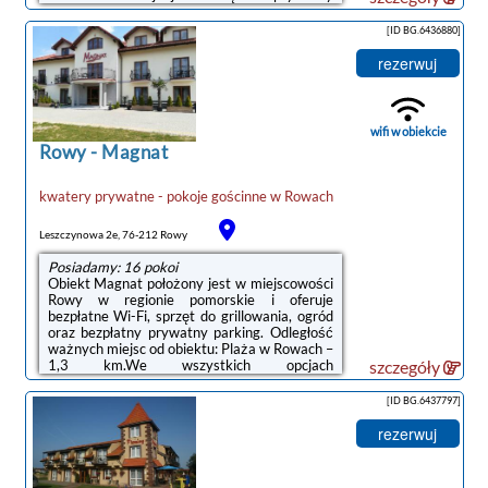
parking.Wyposażenie aneksu kuchennego
obejmuje także lodówkę, mikrofalówkę, płytę
[ID BG.6436880]
kuchenną i czajnik.W obiekcie Goście mogą
grać w bilard. Okolica cieszy się
rezerwuj
popularnością wśród miłośników jazdy na
rowerze.Odległość ważnych miejsc od
obiektu: Plaża w Rowach – 1,1 km, Słowiński
Park Narodowy – 33 km. Lotnisko Lotnisko ...
wifi w obiekcie
Rowy
-
Magnat
kwatery prywatne - pokoje gościnne
w
Rowach
Leszczynowa 2e, 76-212 Rowy
Posiadamy: 16 pokoi
Obiekt Magnat położony jest w miejscowości
Rowy w regionie pomorskie i oferuje
bezpłatne Wi-Fi, sprzęt do grillowania, ogród
oraz bezpłatny prywatny parking. Odległość
ważnych miejsc od obiektu: Plaża w Rowach –
1,3 km.We wszystkich opcjach
szczegóły
zakwaterowania znajduje się podłoga
wyłożona parkietem, aneks kuchenny z
[ID BG.6437797]
pełnym wyposażeniem, w tym lodówką,
jadalnia, jak również prywatna łazienka z
rezerwuj
prysznicem. Wyposażenie obejmuje też
telewizor. Niektóre opcje zakwaterowania
mają taras lub balkon z widokiem na miasto