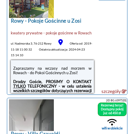
Rowy -
Pokoje Gościnne u Zosi
noclegi Rowy
kwatery prywatne - pokoje gościnne
w
Rowach
tanie noclegi
ul. Nadmorska 3, 76-212 Rowy
Oferta od: 2019-
11-18 11:00:32
Ostatnia aktualizacja: 2024-04-23
15:14:10
Zapraszamy na wczasy nad morzem w
Rowach - do Pokoi Gościnnych u Zosi!
Drodzy Goście, PROSIMY O KONTAKT
TYLKO
TELEFONICZNY - w celu ustalenia
wszelkich szczegółów dotyczących rezerwacji
szczegóły
oraz pobytu, dziękujemy!
[ID BG.6397520]
Pokoje Gościnne u Zosi
znajdują się w cichej i
Rezerwuj teraz!
spokojnej okolicy w Rowach. Obiekt położony
Dostępny pokój
jest w centrum miasta, a dodatkowo blisko
już od 450 zł
obiektu jest zejście na piękną plażę, która
znajduje się na terenie Słowińskiego Parku
Narodowego. Oferujemy
pokoje 2,3 i 4 -
wifi w obiekcie
osobowe
. Pokoje są wyposażone w
łazienki,
Rowy
-
Villa Gravaldi