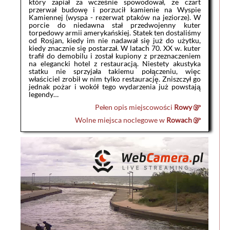
który zapiał za wcześnie spowodował, że czart
przerwał budowę i porzucił kamienie na Wyspie
Kamiennej (wyspa - rezerwat ptaków na jeziorze). W
porcie do niedawna stał przedwojenny kuter
torpedowy armii amerykańskiej. Statek ten dostaliśmy
od Rosjan, kiedy im nie nadawał się już do użytku,
kiedy znacznie się postarzał. W latach 70. XX w. kuter
trafił do demobilu i został kupiony z przeznaczeniem
na elegancki hotel z restauracją. Niestety akustyka
statku nie sprzyjała takiemu połączeniu, więc
właściciel zrobił w nim tylko restaurację. Zniszczył go
jednak pożar i wokół tego wydarzenia już powstają
legendy…
Pełen opis miejscowości
Rowy
Wolne miejsca noclegowe w
Rowach