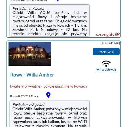
Posiadamy: 7 pokoi
Obiekt Willa AQUA położony jest w
miejscowości Rowy i oferuje bezpłatne
rowery, ogród oraz taras. Odległość ważnych
miejsc od obiektu: Plaża w Rowach – 1,3 km,
Słowiński Park Narodowy – 32 km. Na
terenie obiektu znajduje się prywatny
szczegóły
parking.Na miejscu znajduje się telewizor z
płaskim ekranem oraz prywatna łazienka z
[ID BG.6441982]
prysznicem. Aneks kuchenny wyposażono w
lodówkę, mikrofalówkę oraz płytę kuchenną.
rezerwuj
Niektóre opcje zakwaterowania mają część
wypoczynkową lub balkon.Na terenie obiektu
Willa AQUA znajduje się sprzęt do
grillowania.Odległość ważnych miejsc od
wifi w obiekcie
obiektu: ...
Rowy
-
Willa Amber
kwatery prywatne - pokoje gościnne
w
Rowach
Polna 8, 76-212 Rowy
Posiadamy: 8 pokoi
Obiekt Willa Amber, położony w miejscowości
Rowy, oferuje bezpłatne rowery, ogród oraz
różne opcje zakwaterowania, w których
zapewniono taras lub balkon, bezpłatne Wi-Fi
i telewizor z płaskim ekranem. Na terenie