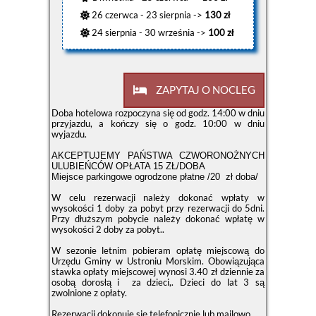
26 czerwca - 23 sierpnia ->
130 zł
24 sierpnia - 30 września ->
100 zł
ZAPYTAJ O NOCLEG
Doba hotelowa rozpoczyna się od godz. 14:00 w dniu
przyjazdu, a kończy się o godz. 10:00 w dniu
wyjazdu.
AKCEPTUJEMY PAŃSTWA CZWORONOŻNYCH
ULUBIEŃCÓW OPŁATA 15 ZŁ/DOBA
Miejsce parkingowe ogrodzone płatne /20 zł doba/
W celu rezerwacji należy dokonać wpłaty w
wysokości 1 doby za pobyt przy rezerwacji do 5dni.
Przy dłuższym pobycie należy dokonać wpłatę w
wysokości 2 doby za pobyt..
W sezonie letnim pobieram opłatę miejscową do
Urzędu Gminy w Ustroniu Morskim. Obowiązująca
stawka opłaty miejscowej wynosi 3.40 zł dziennie za
osobą dorosłą i za dzieci,. Dzieci do lat 3 są
zwolnione z opłaty.
Rezerwacji dokonuje się telefonicznie lub mailowo.