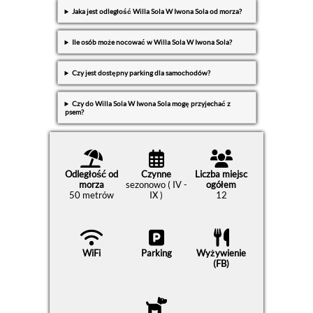
Jaka jest odległość Willa Sola W Iwona Sola od morza?
Ile osób może nocować w Willa Sola W Iwona Sola?
Czy jest dostępny parking dla samochodów?
Czy do Willa Sola W Iwona Sola mogę przyjechać z
psem?
Odległość od
Czynne
Liczba miejsc
morza
sezonowo ( IV -
ogółem
50 metrów
IX )
12
WiFi
Parking
Wyżywienie
(FB)