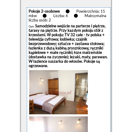
Pokoje 2-osobowe
Powierzchnia: 15
mkw
Liczba: 6
Maksymalna
liczba osób: 2
Samodzielne wejście na parterze i piętrze,
Opis:
tarasy na piętrze. Przy każdym pokoju stół z
krzesłami. W pokoju: TV 32 cale - tv polska +
telewizja cyfrowa; lodówka; czajnik
bezprzewodowy; sztućce + zastawa stołowa;
łazienka z dużą kabiną prysznicową; ręczniki
kąpielowe + małe ręczniki; łoże małżeńskie
(dostawka na życzenie); leżaki, maty, parawan.
W łazience suszarka do włosów. Pokoje są
ogrzewane.