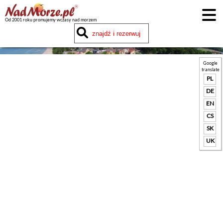
Od 2001 roku promujemy wczasy nad morzem
Google
translate
PL
DE
EN
CS
SK
UK