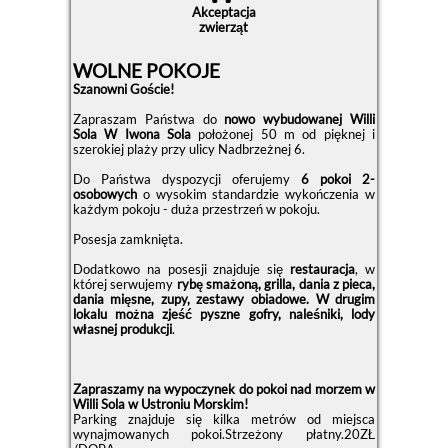
Akceptacja
zwierząt
WOLNE POKOJE
Szanowni Goście!
Zapraszam Państwa do
nowo wybudowanej Willi
Sola W Iwona Sola
położonej 50 m od pięknej i
szerokiej plaży przy ulicy Nadbrzeżnej 6.
Do Państwa dyspozycji oferujemy
6 pokoi 2-
osobowych
o wysokim standardzie wykończenia w
każdym pokoju - duża przestrzeń w pokoju.
Posesja zamknięta.
Dodatkowo na posesji znajduje się
restauracja
, w
której serwujemy
rybę smażoną, grilla, dania z pieca,
dania mięsne, zupy, zestawy obiadowe. W drugim
lokalu można zjeść pyszne gofry, naleśniki, lody
własnej produkcji
.
Zapraszamy na wypoczynek do pokoi nad morzem w
Willi Sola w Ustroniu Morskim!
Parking znajduje się kilka metrów od miejsca
wynajmowanych pokoi.Strzeżony płatny.20ZŁ