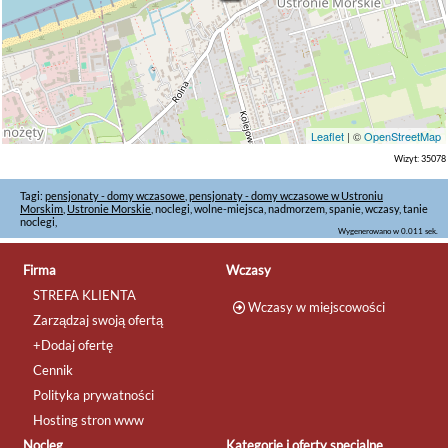
Leaflet
| ©
OpenStreetMap
Wizyt: 35078
Tagi:
pensjonaty - domy wczasowe
,
pensjonaty - domy wczasowe w Ustroniu
Morskim
,
Ustronie Morskie
, noclegi, wolne-miejsca, nadmorzem, spanie, wczasy, tanie
noclegi,
Wygenerowano w 0.011 sek.
Firma
Wczasy
STREFA KLIENTA
Wczasy w miejscowości
Zarządzaj swoją ofertą
+Dodaj ofertę
Cennik
Polityka prywatności
Hosting stron www
Nocleg
Kategorie i oferty specjalne