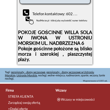
Telefon kontaktowy: 602 . . .
NadMorze.pl - kliknij aby wyświetlić numer telefonu
POKOJE GOŚCINNE WILLA SOLA
W IWONA W USTRONIU
MORSKIM UL. NADBRZEŻNA 6
Pokoje gościnne położone są blisko
morza i szerokiej , piaszczystej
plaży.
Tagi:
pensjonaty - domy wczasowe
,
pensjonaty - domy wczasowe w Ustroniu
Morskim
,
Ustronie Morskie
, noclegi, wolne-miejsca, nadmorzem, spanie, wczasy, tanie
noclegi,
Wygenerowano w 0.005 sek.
Firma
Wczasy
STREFA KLIENTA
Wczasy w miejscowości
Zarządzaj swoją ofertą
+Dodaj ofertę