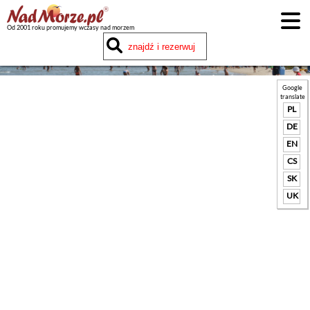
Od 2001 roku promujemy wczasy nad morzem
Google
translate
PL
DE
EN
CS
SK
UK