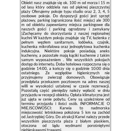
Obiekt nasz znajduje się ok. 100 m od morza i 15 m
od lasu który oddziela nas od pięknej piaszczystej
plaży Oferujemy pokoje typu studio oraz 2, 3, 4, 5
osobowe pokoje. Do dyspozycji gości jest sprzęt
plażowy, parking (ograniczona ilość miejsc) ale 300
m od obiektu zapewniamy miejsca parkingowe dla
naszych gości ( parking ogrodzony i zamykany
)Zachęcamy do skorzystania z naszej regionalnej
kuchni W każdym pokoju znajduje się TV, łazienka z
pełnym węzłem sanitarnym, lodówka, czajnik,
kuchenka mikrofalowa oraz jednopłytowa kuchenka
indukcyjna. Niektóre pokoje posiadają aneks
kuchenny, a pozostałe mają kąciki kuchenne z takim
samym wyposażeniem . We wszystkich pokojach
dostęp do internetu. Doba hotelowa rozpoczyna się o
godzinie 14:00, a kończy się o godzinie 10:00 dnia
ostatniego. Ze względów higienicznych nie
przyjmujemy zwierząt domowych. Obowiązuje
przedpłata przekazem pocztowym na adres naszej
willi w wysokości ustalonej w czasie rezerwacji.
Pozostałą część pieniędzy należy wpłacić w dniu
przyjazdu w recepcji obiektu. Opłata klimatyczna jest
już ujęta w cenie pobytu. Ceny są uzależnione od
terminu przyjazdu i ilości osób. INFORMACJE O
MIEJSCOWOŚCI: Karwia to nadmorska
miejscowość letniskowa położona 5 km na zachód
od Jastrzębiej Góry. Do atrakcji Karwi należy przede
wszystkim piaszczysta plaża z białym piaskiem,
otoczona od lądu wydmami porośniętymi
niebieskawymi trawami.