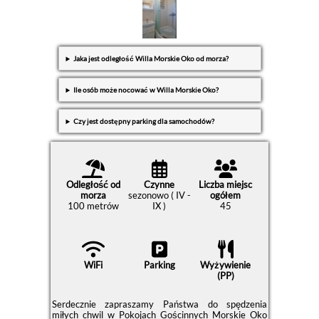
Jaka jest odległość Willa Morskie Oko od morza?
Ile osób może nocować w Willa Morskie Oko?
Czy jest dostępny parking dla samochodów?
Odległość od
Czynne
Liczba miejsc
morza
sezonowo ( IV -
ogółem
100 metrów
IX )
45
WiFi
Parking
Wyżywienie
(PP)
Serdecznie zapraszamy Państwa do spędzenia
miłych chwil w Pokojach Gościnnych Morskie Oko