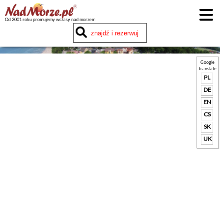
Od 2001 roku promujemy wczasy nad morzem
Google
translate
PL
DE
EN
CS
SK
UK