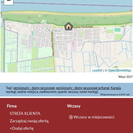
−
Leaflet
| ©
OpenStreetMap
Wizyt: 3217
Tagi:
pensjonaty - domy wczasowe
,
pensjonaty - domy wczasowe w Karwi
,
Karwia
,
noclegi, wolne-miejsca, nadmorzem, spanie, wczasy, tanie noclegi,
Wygenerowano w 0.045 sek.
Firma
Wczasy
STREFA KLIENTA
Wczasy w miejscowości
Zarządzaj swoją ofertą
+Dodaj ofertę