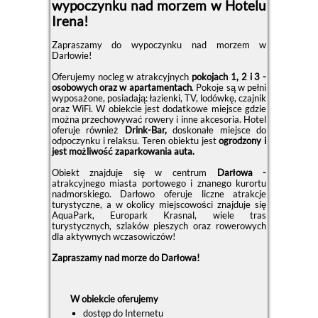
wypoczynku nad morzem w Hotelu
Irena!
Zapraszamy do wypoczynku nad morzem w
Darłowie!
Oferujemy nocleg w atrakcyjnych
pokojach 1, 2 i 3 -
osobowych oraz w apartamentach
. Pokoje są w pełni
wyposażone, posiadają: łazienki, TV, lodówkę, czajnik
oraz WiFi. W obiekcie jest dodatkowe miejsce gdzie
można przechowywać rowery i inne akcesoria. Hotel
oferuje również
Drink-Bar,
doskonałe miejsce do
odpoczynku i relaksu. Teren obiektu jest
ogrodzony i
jest możliwość zaparkowania auta.
Obiekt znajduje się w centrum
Darłowa -
atrakcyjnego miasta portowego i znanego kurortu
nadmorskiego. Darłowo oferuje liczne atrakcje
turystyczne, a w okolicy miejscowości znajduje się
AquaPark, Europark Krasnal, wiele tras
turystycznych, szlaków pieszych oraz rowerowych
dla aktywnych wczasowiczów!
Zapraszamy nad morze do Darłowa!
W obiekcie oferujemy
dostęp do Internetu