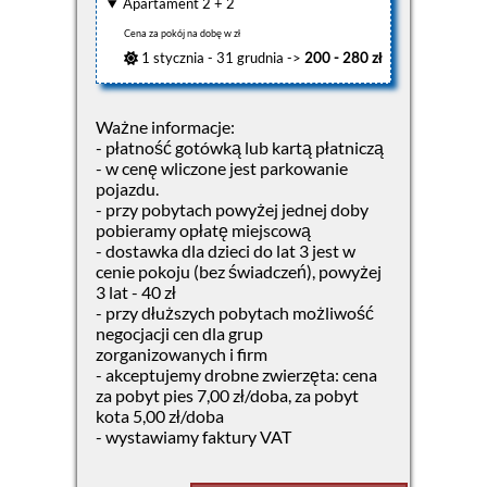
Apartament 2 + 2
Cena za pokój na dobę w zł
1 stycznia - 31 grudnia ->
200 - 280 zł
Ważne informacje:
- płatność gotówką lub kartą płatniczą
- w cenę wliczone jest parkowanie
pojazdu.
- przy pobytach powyżej jednej doby
pobieramy opłatę miejscową
- dostawka dla dzieci do lat 3 jest w
cenie pokoju (bez świadczeń), powyżej
3 lat - 40 zł
- przy dłuższych pobytach możliwość
negocjacji cen dla grup
zorganizowanych i firm
- akceptujemy drobne zwierzęta: cena
za pobyt pies 7,00 zł/doba, za pobyt
kota 5,00 zł/doba
- wystawiamy faktury VAT