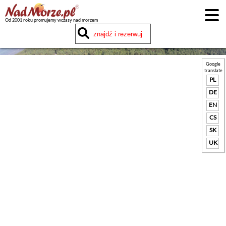
Od 2001 roku promujemy wczasy nad morzem
Google
translate
PL
DE
EN
CS
SK
UK