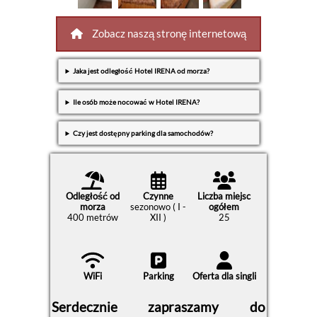
Zobacz naszą stronę internetową
Jaka jest odległość Hotel IRENA od morza?
Ile osób może nocować w Hotel IRENA?
Czy jest dostępny parking dla samochodów?
Odległość od
Czynne
Liczba miejsc
morza
sezonowo ( I -
ogółem
400 metrów
XII )
25
WiFi
Parking
Oferta dla singli
Serdecznie zapraszamy do