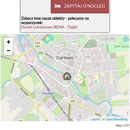
ZAPYTAJ O NOCLEG
Zobacz inne nasze obiekty - polecamy na
wypoczynek:
Domki Letniskowe IRENA - Dąbki
+
−
Leaflet
| ©
OpenStreetMap
Wizyt: 2717