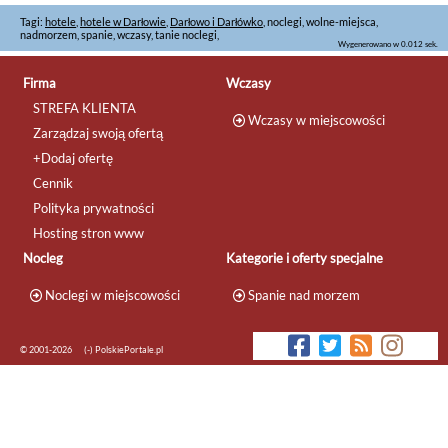
Tagi:
hotele
,
hotele w Darłowie
,
Darłowo i Darłówko
, noclegi, wolne-miejsca,
nadmorzem, spanie, wczasy, tanie noclegi,
Wygenerowano w 0.012 sek.
Firma
Wczasy
STREFA KLIENTA
Wczasy w miejscowości
Zarządzaj swoją ofertą
+Dodaj ofertę
Cennik
Polityka prywatności
Hosting stron www
Nocleg
Kategorie i oferty specjalne
Noclegi w miejscowości
Spanie nad morzem
© 2001-2026
(-) PolskiePortale.pl