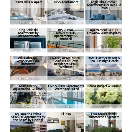
Stawa Villa & Apart
M&S Apartament
Angielska Grobla 5
Apartments DeLuxe Old
Town
Świnoujście
Świnoujście
Gdańsk
King Sobieski
IRS ROYAL
Apartament GUCIO
Apartments by
APARTMENTS
Dziwnów 200m do plaży
OneApartments
Apartamenty IRS
Brabank
Sopot
Gdańsk
Dziwnów
Willa Abrazja -
GRANO APARTMENTS
Hotel Haffner Resort &
wypoczynek dla
Gdańsk Old Town
Spa - Destigo Hotels
dorosłych
Residence SPA &
Wellness
Jastrzębia Góra
Gdańsk
Sopot
Apartamenty
Live & Travel Apartments
Ohana Budget w Juracie
Aquamarina - visitopl
- Waterlane Island
Międzyzdroje
Gdańsk
Jurata
Aquamarina Prima
El Piso
Dwa Morza domki
SEASIDE Apartments by
całoroczne z ogrodem
the Beach by Noclegi
Renters