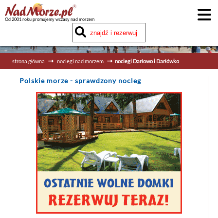
Od 2001 roku promujemy wczasy nad morzem
strona główna
noclegi nad morzem
noclegi Darłowo i Darłówko
Polskie morze
- sprawdzony nocleg