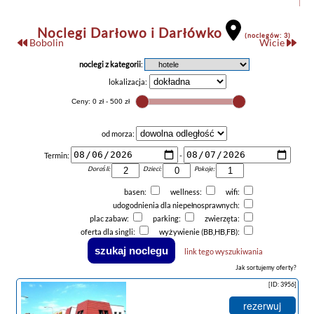
Noclegi Darłowo i Darłówko
(noclegów: 3)
Bobolin
Wicie
noclegi z kategorii
:
lokalizacja:
od morza:
Termin:
-
Dorośli:
Dzieci:
Pokoje:
basen:
wellness:
wifi:
udogodnienia dla niepełnosprawnych:
plac zabaw:
parking:
zwierzęta:
oferta dla singli:
wyżywienie (BB,HB,FB):
link tego wyszukiwania
Jak sortujemy oferty?
[ID: 3956]
rezerwuj