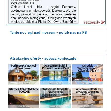
Wyżywienie: FB
Obiekt Hotel Lidia - część Economy,
usytuowany w miejscowości Darłowo, oferuje
ogród, prywatny parking, bar oraz centrum
spa i odnowy biologicznej. Odległość ważnych
miejsc od obiektu: Plaża Darłówko Zachód –
szczegóły
200 m. Do dyspozycji Gości przygotowano
takie udogodnienia, jak restauracja, obsługa
Tanie noclegi
nad morzem - polub nas na FB
pokoju, całodobowa recepcja oraz bezpłatne
Wi-Fi we wszystkich pomieszczeniach. Obiekt
jest idealnym wyborem dla niepalących.
Odległość ważnych miejsc od obiektu:
Aquapark Jarosławiec – 24 km.W każdym
pokoju w obiekcie znajduje się biurko,
telewizor z płaskim ekranem oraz prywatna ...
Atrakcyjne oferty - zobacz koniecznie
"Pod Brzózką" noclegi -
Apartament Baltini
Ośrodek
domki, pokoje
Premium Polanki Park
Wypoczynkowo-
Kolonijny "Alga"
Sarbinowo
Kołobrzeg
Sztutowo
BAŁTYK APARTAMENTY
Nadmorskie Tarasy Klif
Apartament Reda z
i POKOJE
Apartamenty
prywatną sauną lub
antresolą
Niechorze
Kołobrzeg
Reda