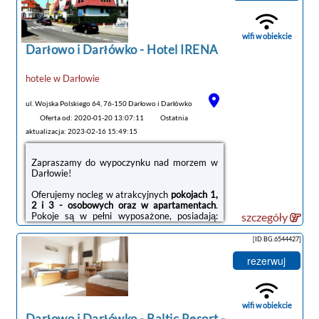
wifi w obiekcie
Darłowo i Darłówko -
Hotel IRENA
noclegi Darłowo i
hotele
w
Darłowie
Darłówko
tanie noclegi
ul. Wojska Polskiego 64, 76-150 Darłowo i Darłówko
Oferta od: 2020-01-20 13:07:11
Ostatnia
aktualizacja: 2023-02-16 15:49:15
Zapraszamy do wypoczynku nad morzem w
Darłowie!
Oferujemy nocleg w atrakcyjnych
pokojach 1,
2 i 3 - osobowych oraz w apartamentach
.
Pokoje są w pełni wyposażone, posiadają:
szczegóły
łazienki, TV, lodówkę, czajnik oraz WiFi. W
obiekcie jest dodatkowe miejsce gdzie można
[ID BG.6544427]
przechowywać rowery i inne akcesoria. Hotel
oferuje również
Drink-Bar,
doskonałe miejsce
rezerwuj
do odpoczynku i relaksu. Teren obiektu jest
ogrodzony i jest możliwość zaparkowania
auta.
wifi w obiekcie
Obiekt znajduje się w centrum
Darłowa -
Darłowo i Darłówko
-
Baltic Resort -