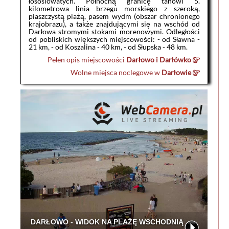
łososiowatych. Północną granicę tanowi 5.
kilometrowa linia brzegu morskiego z szeroką,
piaszczystą plażą, pasem wydm (obszar chronionego
krajobrazu), a także znajdującymi się na wschód od
Darłowa stromymi stokami morenowymi. Odległości
od pobliskich większych miejscowości: - od Sławna -
21 km, - od Koszalina - 40 km, - od Słupska - 48 km.
Pełen opis miejscowości
Darłowo i Darłówko
Wolne miejsca noclegowe w
Darłowie