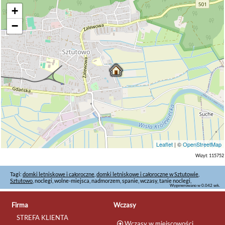
+
−
Leaflet
| ©
OpenStreetMap
Wizyt: 115752
Tagi:
domki letniskowe i całoroczne
,
domki letniskowe i całoroczne w Sztutowie
,
Sztutowo
, noclegi, wolne-miejsca, nadmorzem, spanie, wczasy, tanie noclegi,
Wygenerowano w 0.042 sek.
Firma
Wczasy
STREFA KLIENTA
Wczasy w miejscowości