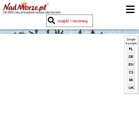
Od 2001 roku promujemy wczasy nad morzem
Google
translate
PL
DE
EN
CS
SK
UK