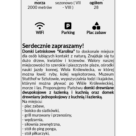
morza
sezonowo ( VII
ogółem
2000 metrów
- VIII )
28
WiFi
Parking
Plac zabaw
Serdecznie zapraszamy!
Domki Letniskowe "Karolina"
to doskonale miejsce
dla osób lubiących kontakt z naturą. Znajduje się tu
dużo drzew, kwiatów i krzewów. Walory naszej
miejscowości to szerokie i piaszczyste plaże, ośrodki
nauki jazdy konnej, Wisła Królewiecka, w której
można łowić ryby, kolej wąskotorowa, Muzeum
Stutthof w Sztutowie, wypożyczalnia łodzi i kajaków,
którymi można pływać po Wiśle Królewieckiej,
morze i las. Proponujemy Państwu
domki drewniane
dwupokojowe z łazienką i kuchnią oraz domek
drewniany jednopokojowy z kuchnią i łazienką
.
Na miejscu:
- plac zabaw,
- boisko do siatkówki,
- grill murowany i przenośny,
- wędzarnia,
- siłownia zewnętrzna,
- stół do ping ponga,
- stół piłkarzyki,