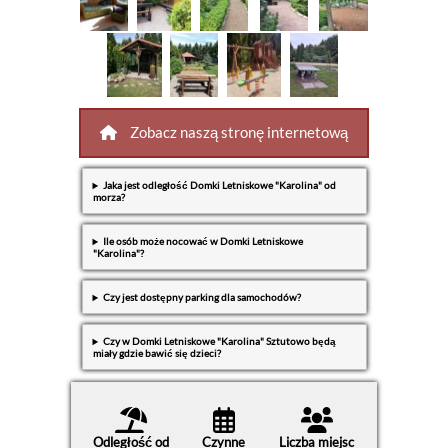
Zobacz naszą stronę internetową
Jaka jest odległość Domki Letniskowe "Karolina" od
morza?
Ile osób może nocować w Domki Letniskowe
"Karolina"?
Czy jest dostępny parking dla samochodów?
Czy w Domki Letniskowe "Karolina" Sztutowo będą
miały gdzie bawić się dzieci?
Odległość od
Czynne
Liczba miejsc