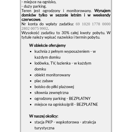
- miejsce na ognisko,
- duży parking.
Teren jest ogrodzony i monitorowany.
Wynajem
domków tylko w sezonie letnim i w weekendy
czerwcowe
.
Nr konta do wpłaty zadatku:
69 1020 1778 0000
.
2802 0075 9902
Wysokość zadatku to 30% całej kwoty pobytu. W
tytule należy wpisać nazwisko i termin pobytu.
W obiekcie oferujemy
kuchnia z pełnym wyposażeniem - w
każdym domku
lodówka, TV, łazienka - w każdym
domku
obiekt monitorowany
plac zabaw
boisko do piłki plażowej
siłownia zewnętrzna
ogrodzony parking - BEZPŁATNY
miejsce na ognisko/grill - BEZPŁATNE
W naszej okolicy:
stacja PKP - wąskotorowa - atrakcja
turystyczna