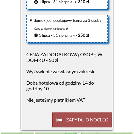
1 lipca - 31 sierpnia ->
310 zł
domek jednopokojowy (cena za 3 osoby)
Cena za domek na dobę w zł
1 lipca - 31 sierpnia ->
250 zł
CENA ZA DODATKOWĄ OSOBĘ W
DOMKU - 50 zł
Wyżywienie we własnym zakresie.
Doba hotelowa od godziny 14 do
godziny 10.
Nie jesteśmy płatnikiem VAT
ZAPYTAJ O NOCLEG