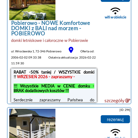
wifi w obiekcie
Pobierowo -
NOWE Komfortowe
tanie noclegi
DOMKI z BALI nad morzem -
POBIEROWO
domki letniskowe i całoroczne
w
Pobierowie
ul. Wrocławska 1, 72-346 Pobierowo
Oferta od:
2006-02-02 09:33:38
Ostatnia aktualizacja: 2026-02-22
11:59:30
RABAT -50% taniej / WSZYSTKIE domki
!!
WRZESIEŃ 2026 - zapraszamy -
!!! Wszystkie MEDIA w CENIE domku -
BRAK dodatkowych kosztów !!!
Serdecznie zapraszamy Państwa do
szczegóły
wypoczynku. Nasze domki zlokalizowane są
w centralnej części Pobierowa. Niezwykłość
[ID: 294]
położenia pozwala spędzić urlop w pięknym
zielonym otoczeniu sosnowych lasów, a
rezerwuj
zarazem mieć kilka kroków do szerokiej
piaszczystej plaży 250m...
Oddajemy do dyspozycji
NOWE