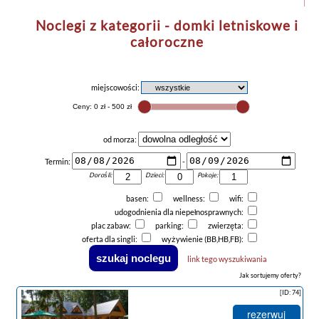
Noclegi z kategorii - domki letniskowe i
całoroczne
miejscowości:
od morza:
Termin:
-
Dorośli:
Dzieci:
Pokoje:
basen:
wellness:
wifi:
udogodnienia dla niepełnosprawnych:
plac zabaw:
parking:
zwierzęta:
oferta dla singli:
wyżywienie (BB,HB,FB):
link tego wyszukiwania
Jak sortujemy oferty?
[ID: 74]
rezerwuj