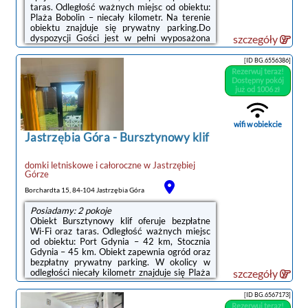
taras. Odległość ważnych miejsc od obiektu:
Plaża Bobolin – niecały kilometr. Na terenie
obiektu znajduje się prywatny parking.Do
dyspozycji Gości jest w pełni wyposażona
szczegóły
prywatna łazienka z prysznicem i suszarką do
włosów.Odległość ważnych miejsc od
[ID BG.6556386]
obiektu: Aquapark Jarosławiec – 27 km,
Rezerwuj teraz!
Zamek Książąt Pomorskich – 7,4 km.Doba
Dostępny pokój
hotelowa od godziny 16:00 do 10:00.W
już od 1006 zł
obiekcie obowiązuje zakaz organizowania
wieczorów panieńskich, kawalerskich itp.W
przypadku pobytu w obiekcie z dziećmi ...
wifi w obiekcie
Jastrzębia Góra
-
Bursztynowy klif
domki letniskowe i całoroczne
w
Jastrzębiej
Górze
Borchardta 15, 84-104 Jastrzębia Góra
Posiadamy: 2 pokoje
Obiekt Bursztynowy klif oferuje bezpłatne
Wi-Fi oraz taras. Odległość ważnych miejsc
od obiektu: Port Gdynia – 42 km, Stocznia
Gdynia – 45 km. Obiekt zapewnia ogród oraz
bezpłatny prywatny parking. W okolicy w
odległości niecały kilometr znajduje się Plaża
szczegóły
Lighthouse Beach.W domu wakacyjnym z 2
sypialniami zapewniono salon z telewizorem z
[ID BG.6567173]
płaskim ekranem, aneks kuchenny z pełnym
Rezerwuj teraz!