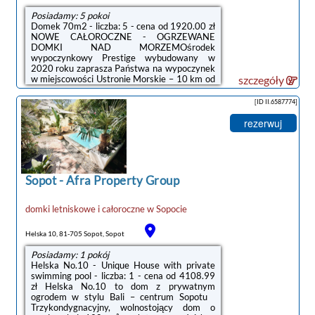
Posiadamy: 5 pokoi
Domek 70m2 - liczba: 5 - cena od 1920.00 zł
NOWE CAŁOROCZNE - OGRZEWANE
DOMKI NAD MORZEMOśrodek
wypoczynkowy Prestige wybudowany w
2020 roku zaprasza Państwa na wypoczynek
w miejscowości Ustronie Morskie – 10 km od
szczegóły
Kołobrzegu. Zaledwie 8 minut, 500 metrów
spacerem wystarczy, by znaleźć się na
[ID II.6587774]
szerokiej, piaszczystej plaży, otoczonej
pasmem nadmorskich wydm, porośniętych
rezerwuj
głównie sosną zwyczajną i sosną czarną.
Wzdłuż linii morskiego brzegu ciągnie się
promenada leśna idealna na wycieczki piesze
i rowerowe. Do centrum Ustronia Morskiego
z naszego ośrodka dojdziecie Państwo ...
Sopot
-
Afra Property Group
domki letniskowe i całoroczne
w
Sopocie
Helska 10, 81-705 Sopot, Sopot
Posiadamy: 1 pokój
Helska No.10 - Unique House with private
swimming pool - liczba: 1 - cena od 4108.99
zł Helska No.10 to dom z prywatnym
ogrodem w stylu Bali – centrum Sopotu
Trzykondygnacyjny, wolnostojący dom o