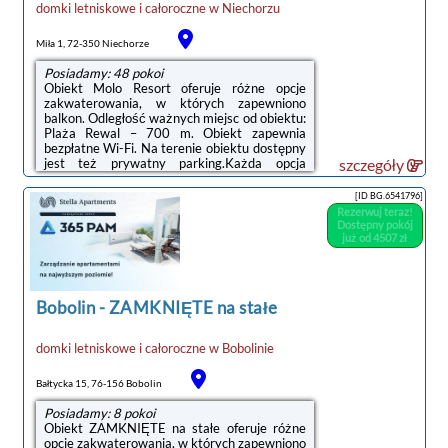
salon z aneksem kuchennym oraz łazienka z
domki letniskowe i całoroczne
w
Niechorzu
lub motorowego oraz skuterów wodnych wg
pełnym węzłem sanitarnym.
noclegi Niechorze
obowiązującego cennika.
Miła 1, 72-350 Niechorze
Pamiętamy także o bezpieczeństwie, aby ją
Posiadamy: 48 pokoi
zapewnić bramy i furtki otwierane są na kody
Obiekt Molo Resort oferuje różne opcje
oraz piloty przekazywane naszym gościom na
zakwaterowania, w których zapewniono
czas pobytu. Cały teren Mariny jest
balkon. Odległość ważnych miejsc od obiektu:
ogrodzony i całodobowo monitorowany. Do
Plaża Rewal – 700 m. Obiekt zapewnia
bezpieczeństwa przykładamy bardzo dużą
bezpłatne Wi-Fi. Na terenie obiektu dostępny
wagę! Dodatkowo w domach posiadamy TV,
jest też prywatny parking.Każda opcja
szczegóły
Internet WI-FI, a przy każdym domku
zakwaterowania ma taras i wyposażona jest
znajdziecie Państwo miejsce garażowe dla
w telewizor z płaskim ekranem. We
swojego samochodu.
[ID BG.6541796]
wszystkich opcjach znajduje się kuchnia z
Rezerwuj teraz!
pełnym wyposażeniem, w tym lodówką, jak
SERDECZNIE ZAPRASZAMY DO
Dostępny pokój
również część wypoczynkowa z rozkładaną
już od 4507 zł
SPĘDZENIA WAKACJI W NASZEJ MARINIE.
sofą oraz prywatna łazienka z prysznicem.
Wyposażenie obejmuje również płytę
kuchenną i czajnik.Obiekt dysponuje placem
zabaw.Na ...
Bobolin
-
ZAMKNIĘTE na stałe
domki letniskowe i całoroczne
w
Bobolinie
Bałtycka 15, 76-156 Bobolin
Posiadamy: 8 pokoi
Obiekt ZAMKNIĘTE na stałe oferuje różne
opcje zakwaterowania, w których zapewniono