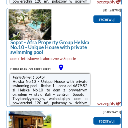
powierzchni 120 m², położony w ścisłym
szczegóły
centrum Sopotu przy ul. Helskiej 10.Zaledwie
kilka minut spacerem dzieli nieruchomość od
[ID II.6587796]
plaży oraz deptaka Bohaterów Monte
Cassino, a jednocześnie ulica pozostaje
rezerwuj
spokojna i kameralna. To miejsce dla osób,
które szukają prywatności, harmonii i
komfortu — bez atmosfery hotelu i bez
imprezowego charakteru kurortu. Układ i
przestrzeń Dom ...
Sopot
-
Afra Property Group Helska
No.10 - Unique House with private
swimming pool
domki letniskowe i całoroczne
w
Sopocie
Helska 10, 81-705 Sopot, Sopot
Posiadamy: 1 pokój
Helska No.10 - Unique House with private
swimming pool - liczba: 1 - cena od 6679.52
zł Helska No.10 to dom z prywatnym
ogrodem w stylu Bali – centrum Sopotu
Trzykondygnacyjny, wolnostojący dom o
powierzchni 120 m², położony w ścisłym
szczegóły
centrum Sopotu przy ul. Helskiej 10.Zaledwie
kilka minut spacerem dzieli nieruchomość od
[ID BG.244615]
plaży oraz deptaka Bohaterów Monte
Cassino, a jednocześnie ulica pozostaje
rezerwuj
spokojna i kameralna. To miejsce dla osób,