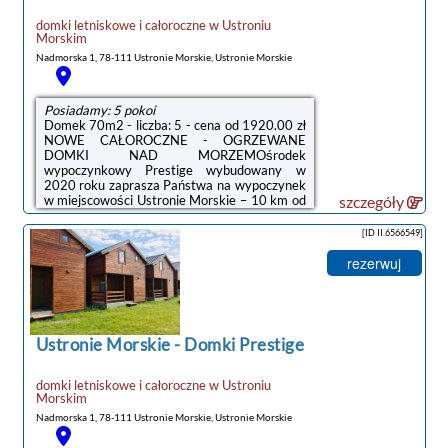
domki letniskowe i całoroczne
w
Ustroniu
Morskim
Nadmorska 1, 78-111 Ustronie Morskie, Ustronie Morskie
Posiadamy: 5 pokoi
Domek 70m2 - liczba: 5 - cena od 1920.00 zł
NOWE CAŁOROCZNE - OGRZEWANE
DOMKI NAD MORZEMOśrodek
wypoczynkowy Prestige wybudowany w
2020 roku zaprasza Państwa na wypoczynek
w miejscowości Ustronie Morskie – 10 km od
szczegóły
Kołobrzegu. Zaledwie 8 minut, 500 metrów
spacerem wystarczy, by znaleźć się na
[ID II.6566549]
szerokiej, piaszczystej plaży, otoczonej
pasmem nadmorskich wydm, porośniętych
rezerwuj
głównie sosną zwyczajną i sosną czarną.
Wzdłuż linii morskiego brzegu ciągnie się
promenada leśna idealna na wycieczki piesze
i rowerowe. Do centrum Ustronia Morskiego
z naszego ośrodka dojdziecie Państwo ...
Ustronie Morskie
-
Domki Prestige
domki letniskowe i całoroczne
w
Ustroniu
Morskim
Nadmorska 1, 78-111 Ustronie Morskie, Ustronie Morskie