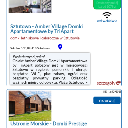
wyposażeniem, w tym lodówką, a także
Dostępny pokój
łazienkę (1).Na terenie obiektu Bursztynowy
już od 1078 zł
klif znajduje się plac zabaw.Odległość
ważnych miejsc od obiektu: Dworzec PKP
Gdynia Główna – 45 km, Centrum ...
wifi w obiekcie
Sztutowo
-
Amber Village Domki
Apartamentowe by TriApart
domki letniskowe i całoroczne
w
Sztutowie
Szkolna 56E, 82-110 Sztutowo
Posiadamy: 6 pokoi
Obiekt Amber Village Domki Apartamentowe
by TriApart położony jest w miejscowości
Sztutowo w regionie pomorskie i oferuje
bezpłatne Wi-Fi, plac zabaw, ogród oraz
bezpłatny prywatny parking. Odległość
ważnych miejsc od obiektu: Plaża Sztutowo –
szczegóły
2,8 km.Wyposażenie wszystkich opcji
zakwaterowania obejmuje klimatyzację i
[ID II.6529351]
telewizor z płaskim ekranem. Do dyspozycji
Gości jest też taras oraz prywatna łazienka z
rezerwuj
prysznicem. Do dyspozycji Gości jest aneks
kuchenny z pełnym wyposażeniem, w tym
mikrofalówką i ekspresem do kawy.Odległość
ważnych miejsc od obiektu: Kanał Elbląski ...
Ustronie Morskie
-
Domki Prestige