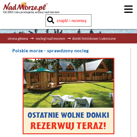
Od 2001 roku promujemy wczasy nad morzem
strona główna
noclegi nad morzem
domki letniskowe i całoroczne
Polskie morze
- sprawdzony nocleg