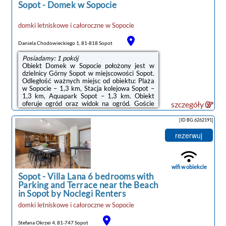
Sopot
-
Domek w Sopocie
domki letniskowe i całoroczne
w
Sopocie
Daniela Chodowieckiego 1, 81-818 Sopot
Posiadamy: 1 pokój
Obiekt Domek w Sopocie położony jest w
dzielnicy Górny Sopot w miejscowości Sopot.
Odległość ważnych miejsc od obiektu: Plaża
w Sopocie – 1,3 km, Stacja kolejowa Sopot –
1,3 km, Aquapark Sopot – 1,3 km. Obiekt
oferuje ogród oraz widok na ogród. Goście
szczegóły
mogą korzystać z bezpłatnego WiFi we
wszystkich pomieszczeniach.W domu
[ID BG.6262191]
wakacyjnym do dyspozycji gości
przygotowano kilka sypialni (3), kuchnię ze
rezerwuj
standardowym wyposażeniem, takim jak
lodówka i piekarnik, a także łazienkę (1) z
prysznicem. Wyposażenie obejmuje także
pralkę oraz telewizor z płaskim ekranem z
wifi w obiekcie
dostępem ...
Sopot
-
Villa Lana 6 bedrooms with
Parking and Terrace near the Beach
in Sopot by Noclegi Renters
domki letniskowe i całoroczne
w
Sopocie
Stefana Okrzei 4, 81-747 Sopot