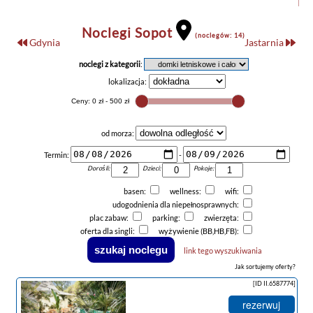
Noclegi Sopot
(noclegów: 14)
Gdynia
Jastarnia
noclegi z kategorii
:
lokalizacja:
od morza:
Termin:
-
Dorośli:
Dzieci:
Pokoje:
basen:
wellness:
wifi:
udogodnienia dla niepełnosprawnych:
plac zabaw:
parking:
zwierzęta:
oferta dla singli:
wyżywienie (BB,HB,FB):
link tego wyszukiwania
Jak sortujemy oferty?
[ID II.6587774]
rezerwuj