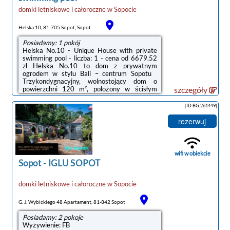
domki letniskowe i całoroczne
w
Sopocie
Helska 10, 81-705 Sopot, Sopot
Posiadamy: 1 pokój
Helska No.10 - Unique House with private
swimming pool - liczba: 1 - cena od 6679.52
zł Helska No.10 to dom z prywatnym
ogrodem w stylu Bali – centrum Sopotu
Trzykondygnacyjny, wolnostojący dom o
powierzchni 120 m², położony w ścisłym
szczegóły
centrum Sopotu przy ul. Helskiej 10.Zaledwie
kilka minut spacerem dzieli nieruchomość od
[ID BG.261449]
plaży oraz deptaka Bohaterów Monte
Cassino, a jednocześnie ulica pozostaje
rezerwuj
spokojna i kameralna. To miejsce dla osób,
które szukają prywatności, harmonii i
komfortu — bez atmosfery hotelu i bez
imprezowego charakteru kurortu. Układ i
wifi w obiekcie
przestrzeń Dom ...
Sopot
-
IGLU SOPOT
domki letniskowe i całoroczne
w
Sopocie
G. J. Wybickiego 48 Apartament, 81-842 Sopot
Posiadamy: 2 pokoje
Wyżywienie: FB