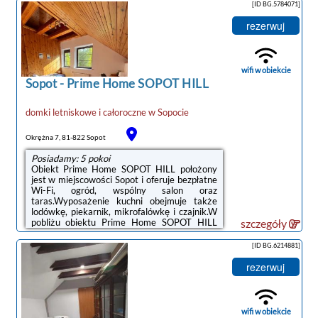
wakacyjnym zapewniono kilka sypialni (3),
[ID BG.5784071]
kuchnię oraz kilka łazienek (2). Goście mają
do dyspozycji telewizor z płaskim ekranem.W
rezerwuj
obiekcie serwowane jest śniadanie
kontynentalne.W pobliżu obiektu Agapella
Apartamenty- Sopot Cottage Ogród 400m od
plaży 6 dorosłych i dzieci znajdują się liczne
wifi w obiekcie
atrakcje, ...
Sopot
-
Prime Home SOPOT HILL
domki letniskowe i całoroczne
w
Sopocie
Okrężna 7, 81-822 Sopot
Posiadamy: 5 pokoi
Obiekt Prime Home SOPOT HILL położony
jest w miejscowości Sopot i oferuje bezpłatne
Wi-Fi, ogród, wspólny salon oraz
taras.Wyposażenie kuchni obejmuje także
lodówkę, piekarnik, mikrofalówkę i czajnik.W
pobliżu obiektu Prime Home SOPOT HILL
szczegóły
znajdują się liczne atrakcje, takie jak Plaża w
Sopocie, Stacja kolejowa Sopot i Opera Leśna.
[ID BG.6214881]
Lotnisko Lotnisko Gdańsk-Rębiechowo
oddalone jest o 19 km. Obiekt organizuje
rezerwuj
ponadto płatny transfer lotniskowy.Doba
hotelowa od godziny 16:00 do 10:00.W
obiekcie obowiązuje zakaz organizowania
wieczorów panieńskich, kawalerskich
wifi w obiekcie
itp.Prosimy o ...