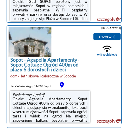
Obiekt IGLU SOPOT położony jest w
miejscowości Sopot w regionie pomorskie i
zapewnia bezpłatne Wi-Fi, bezpłatny
prywatny parking oraz dostęp do sauny. W
okolicy znajduje się: Plaża w Sopocie i Stadion
szczegóły
Leśny.Każda opcja zakwaterowania ma taras
i wyposażona jest w telewizor z płaskim
[ID BG.5769445]
ekranem. We wszystkich opcjach znajduje się
kuchnia z pełnym wyposażeniem, w tym
rezerwuj
lodówką, jak również część wypoczynkowa z
rozkładaną sofą oraz prywatna łazienka z
prysznicem i suszarką do włosów.
Wyposażenie obejmuje również płytę
wifi w obiekcie
kuchenną i czajnik.Okolica cieszy się
Sopot
-
Agapella Apartamenty-
popularnością ...
Sopot Cottage Ogród 400m od
plaży 6 dorosłych i dzieci
domki letniskowe i całoroczne
w
Sopocie
Jana Winieckiego, 81-710 Sopot
Posiadamy: 1 pokój
Obiekt Agapella Apartamenty- Sopot
Cottage Ogród 400m od plaży 6 dorosłych i
dzieci, znajdujący się w znakomitej lokalizacji
w sercu miejscowości Sopot, zapewnia ogród,
taras i widok na ogród Na miejscu
zapewniono balkon, bezpłatny prywatny
szczegóły
parking oraz bezpłatne Wi-Fi.W domu