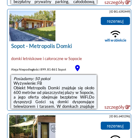
bezpłatny prywatny parking, całodobową
szczegóły
recepcję oraz bezpłatne Wi-Fi.W domu
wakacyjnym z 3 sypialniami zapewniono
[ID BG.6392449]
salon z telewizorem z płaskim ekranem z
dostępem do kanałów kablowych, aneks
rezerwuj
kuchenny z pełnym wyposażeniem, w tym
lodówką i zmywarką, a także kilka łazienek
(2) z prysznicem. W domu wakacyjnym
zapewniono ręczniki i pościel.Serwowane jest
wifi w obiekcie
śniadanie ...
Sopot
-
Metropolis Domki
domki letniskowe i całoroczne
w
Sopocie
noclegi Sopot
Aleja Niepodległości 899, 81-861 Sopot
Posiadamy: 50 pokoi
Wyżywienie: FB
Obiekt Metropolis Domki znajduje się około
600 metrów od piaszczystej plaży w Sopocie,
a jego oferta obejmuje bezpłatne WiFi.Do
dyspozycji Gości są domki dysponujące
telewizorem i tarasem. W domkach znajduje
szczegóły
się aneks kuchenny z lodówką, czajnikiem
elektrycznym oraz stołem, jak również
[ID BG.6401396]
łazienka z prysznicem. Dodatkowe
udogodnienia to sofa oraz część
rezerwuj
wypoczynkowa na świeżym powietrzu.
Pościel jest zapewniona.Personel recepcji w