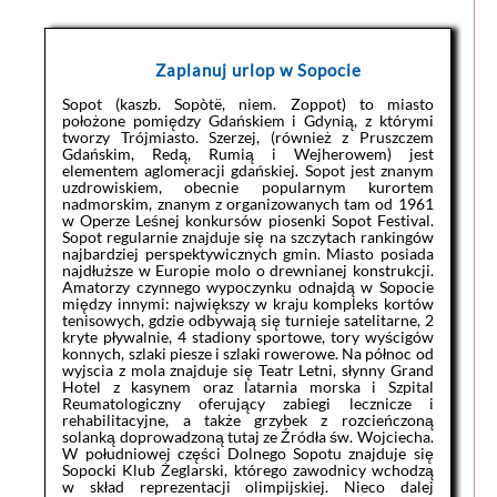
Zaplanuj urlop w Sopocie
Sopot (kaszb. Sopòtë, niem. Zoppot) to miasto
położone pomiędzy Gdańskiem i Gdynią, z którymi
tworzy Trójmiasto. Szerzej, (również z Pruszczem
Gdańskim, Redą, Rumią i Wejherowem) jest
elementem aglomeracji gdańskiej. Sopot jest znanym
uzdrowiskiem, obecnie popularnym kurortem
nadmorskim, znanym z organizowanych tam od 1961
w Operze Leśnej konkursów piosenki Sopot Festival.
Sopot regularnie znajduje się na szczytach rankingów
najbardziej perspektywicznych gmin. Miasto posiada
najdłuższe w Europie molo o drewnianej konstrukcji.
Amatorzy czynnego wypoczynku odnajdą w Sopocie
między innymi: największy w kraju kompleks kortów
tenisowych, gdzie odbywają się turnieje satelitarne, 2
kryte pływalnie, 4 stadiony sportowe, tory wyścigów
konnych, szlaki piesze i szlaki rowerowe. Na północ od
wyjscia z mola znajduje się Teatr Letni, słynny Grand
Hotel z kasynem oraz latarnia morska i Szpital
Reumatologiczny oferujący zabiegi lecznicze i
rehabilitacyjne, a także grzybek z rozcieńczoną
solanką doprowadzoną tutaj ze Źródła św. Wojciecha.
W południowej części Dolnego Sopotu znajduje się
Sopocki Klub Żeglarski, którego zawodnicy wchodzą
w skład reprezentacji olimpijskiej. Nieco dalej