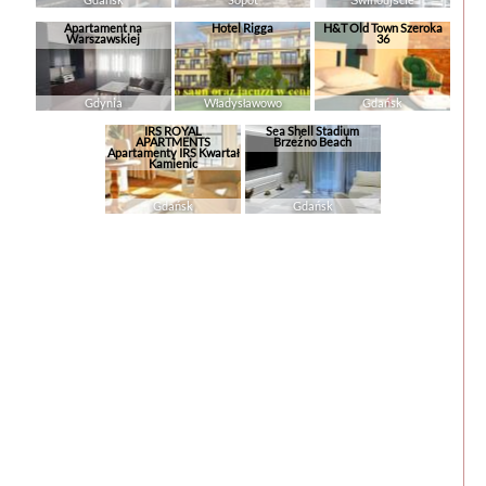
Apartament na
Hotel Rigga
H&T Old Town Szeroka
Warszawskiej
36
Gdynia
Władysławowo
Gdańsk
IRS ROYAL
Sea Shell Stadium
APARTMENTS
Brzeźno Beach
Apartamenty IRS Kwartał
Kamienic
Gdańsk
Gdańsk