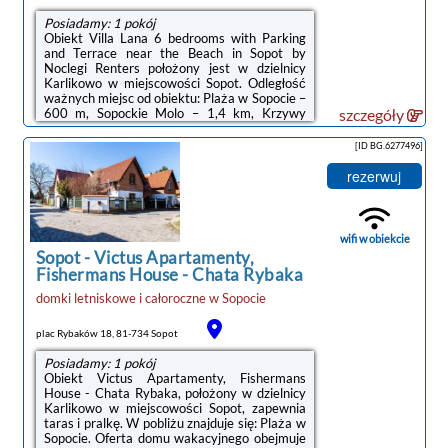
Posiadamy: 1 pokój
Obiekt Villa Lana 6 bedrooms with Parking
and Terrace near the Beach in Sopot by
Noclegi Renters położony jest w dzielnicy
Karlikowo w miejscowości Sopot. Odległość
ważnych miejsc od obiektu: Plaża w Sopocie –
600 m, Sopockie Molo – 1,4 km, Krzywy
szczegóły
Domek – niecały kilometr. Oferta domu
wakacyjnego obejmuje bezpłatny prywatny
[ID BG.6277496]
parking, całodobową recepcję oraz bezpłatne
Wi-Fi.W domu wakacyjnym zapewniono kilka
rezerwuj
sypialni (6), kuchnię z lodówką i zmywarką, a
także kilka łazienek (2) z prysznicem,
bezpłatnym zestawem kosmetyków oraz
pralką. W domu wakacyjnym zapewniono
wifi w obiekcie
ręczniki ...
Sopot
-
Victus Apartamenty,
Fishermans House - Chata Rybaka
domki letniskowe i całoroczne
w
Sopocie
plac Rybaków 18, 81-734 Sopot
Posiadamy: 1 pokój
Obiekt Victus Apartamenty, Fishermans
House - Chata Rybaka, położony w dzielnicy
Karlikowo w miejscowości Sopot, zapewnia
taras i pralkę. W pobliżu znajduje się: Plaża w
Sopocie. Oferta domu wakacyjnego obejmuje