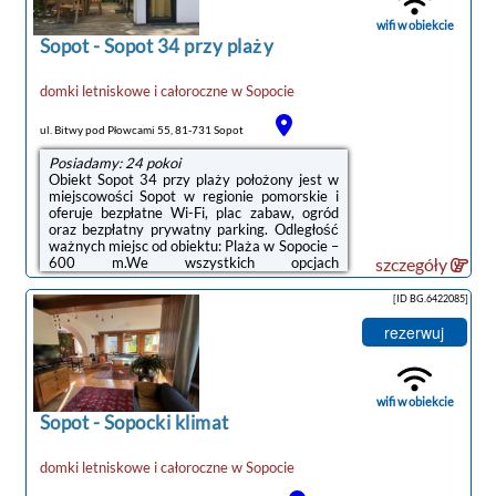
obiekcie Metropolis Domki służy pomocą
przez całą dobę. Dla dzieci przygotowano plac
wifi w obiekcie
zabaw. Okolica cieszy się popularnością
Sopot
-
Sopot 34 przy plaży
wśród miłośników ...
domki letniskowe i całoroczne
w
Sopocie
ul. Bitwy pod Płowcami 55, 81-731 Sopot
Posiadamy: 24 pokoi
Obiekt Sopot 34 przy plaży położony jest w
miejscowości Sopot w regionie pomorskie i
oferuje bezpłatne Wi-Fi, plac zabaw, ogród
oraz bezpłatny prywatny parking. Odległość
ważnych miejsc od obiektu: Plaża w Sopocie –
600 m.We wszystkich opcjach
szczegóły
zakwaterowania znajduje się aneks kuchenny
z pełnym wyposażeniem, w tym lodówką,
[ID BG.6422085]
czajnikiem i płytą kuchenną.Obiekt Sopot 34
przy plaży oferuje saunę.Na miejscu dostępny
rezerwuj
jest taras, a w okolicy panują doskonałe
warunki do uprawiania trekkingu oraz jazdy
na rowerze.W pobliżu obiektu Sopot 34 przy
plaży znajdują się liczne atrakcje, ...
wifi w obiekcie
Sopot
-
Sopocki klimat
domki letniskowe i całoroczne
w
Sopocie