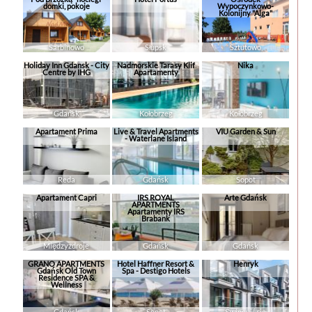
domki, pokoje
Wypoczynkowo-
Kolonijny "Alga"
Sarbinowo
Słupsk
Sztutowo
Holiday Inn Gdansk - City
Nadmorskie Tarasy Klif
Nika
Centre by IHG
Apartamenty
Gdańsk
Kołobrzeg
Kołobrzeg
Apartament Prima
Live & Travel Apartments
VIU Garden & Sun
- Waterlane Island
Reda
Gdańsk
Sopot
Apartament Capri
IRS ROYAL
Arte Gdańsk
APARTMENTS
Apartamenty IRS
Brabank
Międzyzdroje
Gdańsk
Gdańsk
GRANO APARTMENTS
Hotel Haffner Resort &
Henryk
Gdańsk Old Town
Spa - Destigo Hotels
Residence SPA &
Wellness
Gdańsk
Sopot
Świnoujście