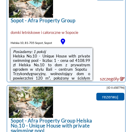
Sopot
-
Afra Property Group
domki letniskowe i całoroczne
w
Sopocie
noclegi Sopot
Helska 10, 81-705 Sopot, Sopot
Posiadamy: 1 pokój
Helska No.10 - Unique House with private
swimming pool - liczba: 1 - cena od 4108.99
zł Helska No.10 to dom z prywatnym
ogrodem w stylu Bali – centrum Sopotu
Trzykondygnacyjny, wolnostojący dom o
powierzchni 120 m², położony w ścisłym
szczegóły
centrum Sopotu przy ul. Helskiej 10.Zaledwie
kilka minut spacerem dzieli nieruchomość od
[ID II.6587796]
plaży oraz deptaka Bohaterów Monte
Cassino, a jednocześnie ulica pozostaje
rezerwuj
spokojna i kameralna. To miejsce dla osób,
które szukają prywatności, harmonii i
komfortu — bez atmosfery hotelu i bez
imprezowego charakteru kurortu. Układ i
przestrzeń Dom ...
Sopot
-
Afra Property Group Helska
No.10 - Unique House with private
swimming pool