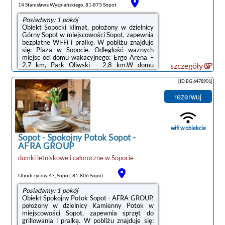
14 Stanisława Wyspiańskiego, 81-873 Sopot
Posiadamy: 1 pokój
Obiekt Sopocki klimat, położony w dzielnicy
Górny Sopot w miejscowości Sopot, zapewnia
bezpłatne Wi-Fi i pralkę. W pobliżu znajduje
się: Plaża w Sopocie. Odległość ważnych
miejsc od domu wakacyjnego: Ergo Arena –
2,7 km, Park Oliwski – 2,8 km.W domu
szczegóły
wakacyjnym zapewniono taras, kilka sypialni
(3), salon z telewizorem z płaskim ekranem,
[ID BG.6478901]
kuchnię ze standardowym wyposażeniem,
takim jak lodówka i zmywarka, a także
rezerwuj
łazienkę (1) z wanną. Goście mogą podziwiać
widok na ogród.W pobliżu obiektu Sopocki
klimat znajdują się liczne atrakcje, takie jak
Stacja kolejowa Sopot, ...
wifi w obiekcie
Sopot
-
Spokojny Potok Sopot -
AFRA GROUP
domki letniskowe i całoroczne
w
Sopocie
Obodrzyców 47, Sopot, 81-806 Sopot
Posiadamy: 1 pokój
Obiekt Spokojny Potok Sopot - AFRA GROUP,
położony w dzielnicy Kamienny Potok w
miejscowości Sopot, zapewnia sprzęt do
grillowania i pralkę. W pobliżu znajduje się: