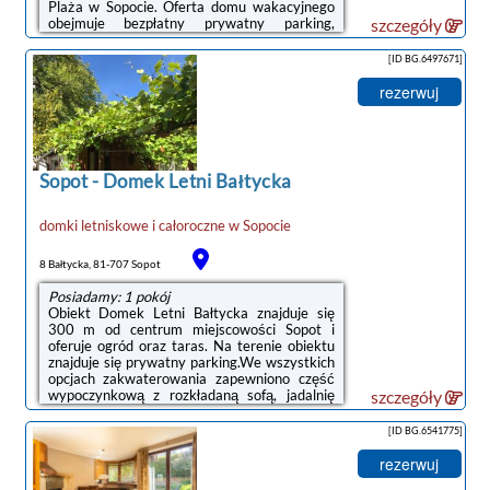
Plaża w Sopocie. Oferta domu wakacyjnego
obejmuje bezpłatny prywatny parking,
szczegóły
całodobową recepcję oraz bezpłatne Wi-Fi.W
domu wakacyjnym zapewniono taras, kilka
[ID BG.6497671]
sypialni (3), salon z telewizorem z płaskim
ekranem, kuchnię ze standardowym
rezerwuj
wyposażeniem, takim jak lodówka i
mikrofalówka, a także łazienkę (1) z
prysznicem. Goście mogą podziwiać widok na
rzekę. W domu wakacyjnym zapewniono
ręczniki i pościel.Odległość ...
Sopot
-
Domek Letni Bałtycka
domki letniskowe i całoroczne
w
Sopocie
8 Bałtycka, 81-707 Sopot
Posiadamy: 1 pokój
Obiekt Domek Letni Bałtycka znajduje się
300 m od centrum miejscowości Sopot i
oferuje ogród oraz taras. Na terenie obiektu
znajduje się prywatny parking.We wszystkich
opcjach zakwaterowania zapewniono część
wypoczynkową z rozkładaną sofą, jadalnię
szczegóły
oraz aneks kuchenny z pełnym
wyposażeniem, w tym lodówką,
[ID BG.6541775]
mikrofalówką i płytą kuchenną.Obiekt
dysponuje sprzętem do grillowania.Na terenie
rezerwuj
obiektu Domek Letni Bałtycka znajduje się