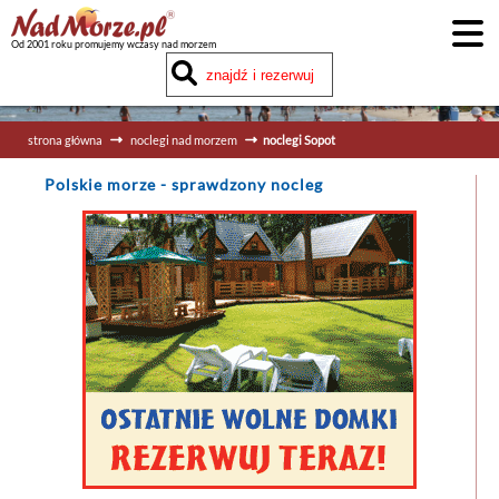
Od 2001 roku promujemy wczasy nad morzem
strona główna
noclegi nad morzem
noclegi Sopot
Polskie morze
- sprawdzony nocleg