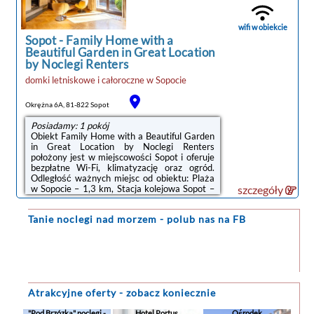
park wodny.W pobliżu obiektu Domek Letni
Bałtycka znajdują się liczne atrakcje, takie jak
Plaża w Sopocie, Krzywy Domek i Sopockie
wifi w obiekcie
Molo. Lotnisko ...
Sopot
-
Family Home with a
Beautiful Garden in Great Location
by Noclegi Renters
domki letniskowe i całoroczne
w
Sopocie
Okrężna 6A, 81-822 Sopot
Posiadamy: 1 pokój
Obiekt Family Home with a Beautiful Garden
in Great Location by Noclegi Renters
położony jest w miejscowości Sopot i oferuje
bezpłatne Wi-Fi, klimatyzację oraz ogród.
Odległość ważnych miejsc od obiektu: Plaża
w Sopocie – 1,3 km, Stacja kolejowa Sopot –
szczegóły
1,3 km. Odległość ważnych miejsc od domu
wakacyjnego: Sopockie Molo – 1,7 km,
Tanie noclegi
nad morzem - polub nas na FB
Krzywy Domek – 1,4 km.Oferta domu
wakacyjnego obejmuje kilka sypialni (3),
salon, kuchnię z pełnym wyposażeniem, w
tym lodówką i ekspresem do kawy, a także
kilka łazienek (3) z prysznicem oraz
bezpłatnym zestawem kosmetyków. W domu
wakacyjnym ...
Atrakcyjne oferty - zobacz koniecznie
"Pod Brzózką" noclegi -
Hotel Portus
Ośrodek