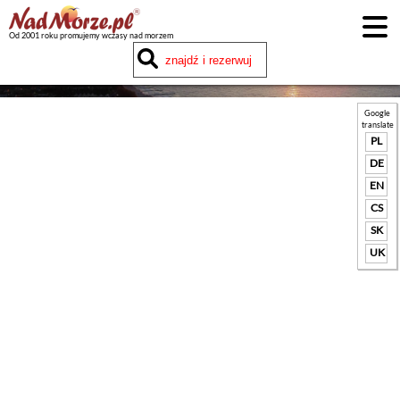
Od 2001 roku promujemy wczasy nad morzem
Google
translate
PL
DE
EN
CS
SK
UK