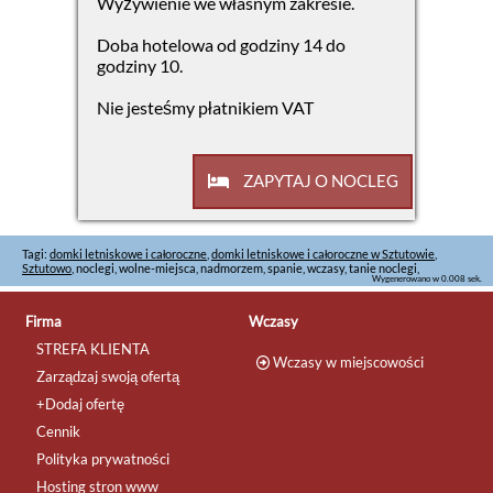
Wyżywienie we własnym zakresie.
Doba hotelowa od godziny 14 do
godziny 10.
Nie jesteśmy płatnikiem VAT
ZAPYTAJ O NOCLEG
Tagi:
domki letniskowe i całoroczne
,
domki letniskowe i całoroczne w Sztutowie
,
Sztutowo
, noclegi, wolne-miejsca, nadmorzem, spanie, wczasy, tanie noclegi,
Wygenerowano w 0.008 sek.
Firma
Wczasy
STREFA KLIENTA
Wczasy w miejscowości
Zarządzaj swoją ofertą
+Dodaj ofertę
Cennik
Polityka prywatności
Hosting stron www