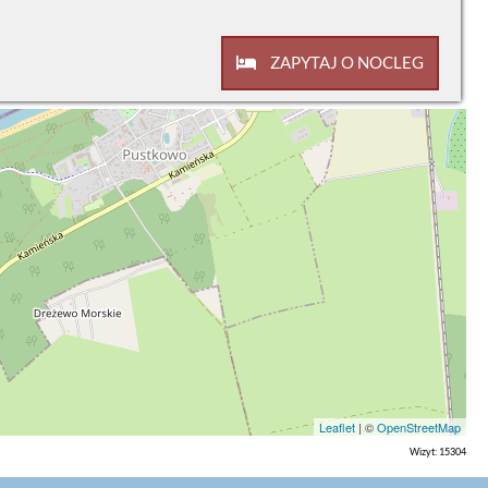
ZAPYTAJ O NOCLEG
Leaflet
| ©
OpenStreetMap
Wizyt: 15304