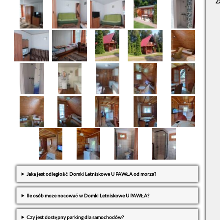
Z
Jaka jest odległość Domki Letniskowe U PAWŁA od morza?
Ile osób może nocować w Domki Letniskowe U PAWŁA?
Czy jest dostępny parking dla samochodów?