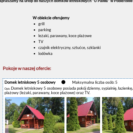
apraszamy na urlop do naszych domków letniskowych "U Pawła" w Pobierowie
W obiekcie oferujemy
grill
parking
leżaki, parawany, koce plażowe
TV
czajnik elektryczny, sztućce, szklanki
lodówka
Pokoje w naszej ofercie:
Domek letniskowy 5 osobowy
Maksymalna liczba osób: 5
Domek letniskowy 5 osobowy posiada pokój dzienny, sypialnię, łazienkę, l
Opis:
plażowy (leżaki, parawany, koce plażowe) oraz TV.