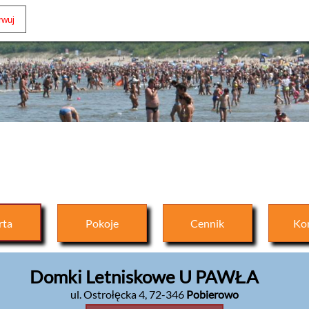
rta
Pokoje
Cennik
Ko
Domki Letniskowe U PAWŁA
ul. Ostrołęcka 4
,
72-346
Pobierowo