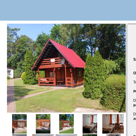
S
O
T
P
D
p
D
z