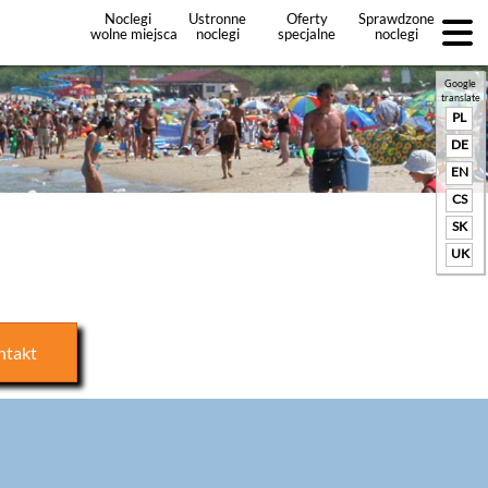
Noclegi
Ustronne
Oferty
Sprawdzone
wolne miejsca
noclegi
specjalne
noclegi
noclegów
+Dodaj
ofertę
Google
translate
PL
DE
EN
CS
SK
UK
ntakt