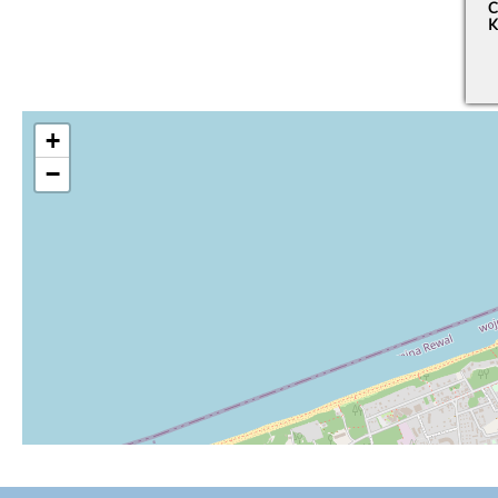
C
K
+
−