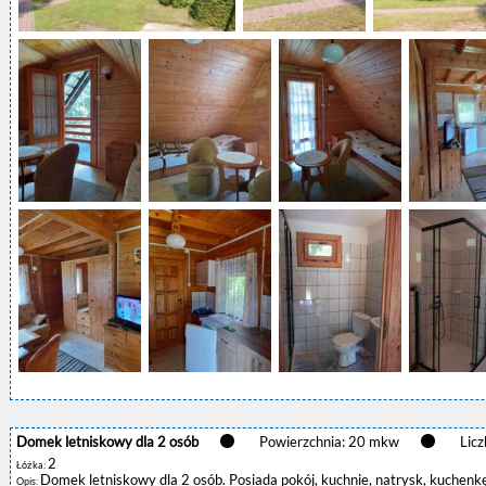
Domek letniskowy dla 2 osób
Powierzchnia: 20 mkw
Licz
2
Łóżka:
Domek letniskowy dla 2 osób. Posiada pokój, kuchnie, natrysk, kuchenkę
Opis: