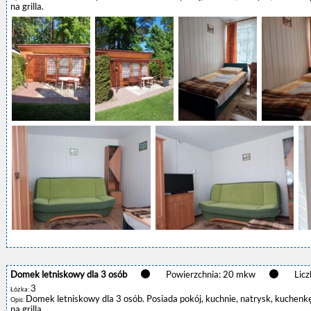
na grilla.
Domek letniskowy dla 3 osób
Powierzchnia: 20 mkw
Licz
3
Łóżka:
Domek letniskowy dla 3 osób. Posiada pokój, kuchnie, natrysk, kuchenkę
Opis:
na grilla.