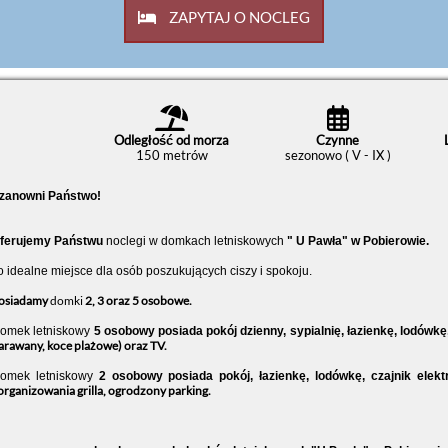
ZAPYTAJ O NOCLEG
Odległość od morza
Czynne
150 metrów
sezonowo ( V - IX )
zanowni Państwo!
ferujemy Państwu
noclegi w domkach letniskowych
" U Pawła" w Pobierowie.
o idealne miejsce dla osób poszukujących ciszy i spokoju.
osiadamy
domki
2, 3 oraz 5 osobowe.
omek letniskowy
5 osobowy posiada pokój dzienny, sypialnię, łazienkę, lodówkę,
arawany, koce plażowe) oraz TV.
omek letniskowy
2 osobowy posiada pokój, łazienkę, lodówkę, czajnik elektr
organizowania grilla, ogrodzony parking.