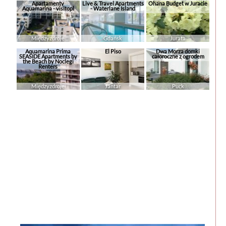
Apartamenty
Live & Travel Apartments
Ohana Budget w Juracie
Aquamarina - visitopl
- Waterlane Island
Międzyzdroje
Gdańsk
Jurata
Aquamarina Prima
El Piso
Dwa Morza domki
SEASIDE Apartments by
całoroczne z ogrodem
the Beach by Noclegi
Renters
Międzyzdroje
Jantar
Puck