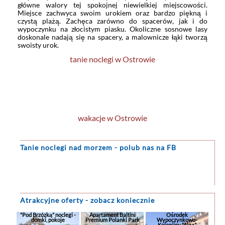
główne walory tej spokojnej niewielkiej miejscowości.
Miejsce zachwyca swoim urokiem oraz bardzo piękną i
czystą plażą. Zachęca zarówno do spacerów, jak i do
wypoczynku na złocistym piasku. Okoliczne sosnowe lasy
doskonale nadają się na spacery, a malownicze łąki tworzą
swoisty urok.
tanie noclegi w Ostrowie
wakacje w Ostrowie
Tanie noclegi
nad morzem - polub nas na FB
Atrakcyjne oferty - zobacz koniecznie
"Pod Brzózką" noclegi -
Apartament Baltini
Ośrodek
domki, pokoje
Premium Polanki Park
Wypoczynkowo-
Kolonijny "Alga"