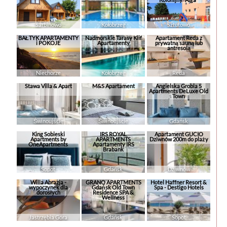
Sarbinowo
Kołobrzeg
Sztutowo
BAŁTYK APARTAMENTY
Nadmorskie Tarasy Klif
Apartament Reda z
i POKOJE
Apartamenty
prywatną sauną lub
antresolą
Niechorze
Kołobrzeg
Reda
Stawa Villa & Apart
M&S Apartament
Angielska Grobla 5
Apartments DeLuxe Old
Town
Świnoujście
Świnoujście
Gdańsk
King Sobieski
IRS ROYAL
Apartament GUCIO
Apartments by
APARTMENTS
Dziwnów 200m do plaży
OneApartments
Apartamenty IRS
Brabank
Sopot
Gdańsk
Dziwnów
Willa Abrazja -
GRANO APARTMENTS
Hotel Haffner Resort &
wypoczynek dla
Gdańsk Old Town
Spa - Destigo Hotels
dorosłych
Residence SPA &
Wellness
Jastrzębia Góra
Gdańsk
Sopot