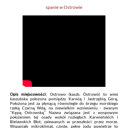
spanie w Ostrowie
Opis miejscowości
: Ostrowo (kaszb. Òstrowò) to wieś
kaszubska położona pomiędzy Karwią i Jastrzębią Górą,
Położona jest za płynącą równolegle do brzegu morskiego
rzeką Czarną Wdą, na niewielkim wzniesieniu - zwanym
"Kępą Ostrowską” Nazwa związana jest z wyspowym
położeniem tej osady wokół rozległych Karwieńskich i
Bielawskich Błot, zalewanych w przeszłości przez morze.
Wspaniały mikroklimat, czyste, pełne jodu powietrze to