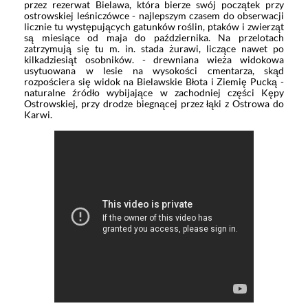
przez rezerwat Bielawa, która bierze swój początek przy
ostrowskiej leśniczówce - najlepszym czasem do obserwacji
licznie tu występujących gatunków roślin, ptaków i zwierząt
są miesiące od maja do października. Na przelotach
zatrzymują się tu m. in. stada żurawi, liczące nawet po
kilkadziesiąt osobników. - drewniana wieża widokowa
usytuowana w lesie na wysokości cmentarza, skąd
rozpościera się widok na Bielawskie Błota i Ziemię Pucką -
naturalne źródło wybijające w zachodniej części Kępy
Ostrowskiej, przy drodze biegnącej przez łąki z Ostrowa do
Karwi.