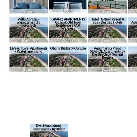
Gdańsk
Sopot
Gdańsk
Willa Abrazja -
GRANO APARTMENTS
Hotel Haffner Resort &
wypoczynek dla
Gdańsk Old Town
Spa - Destigo Hotels
Aqu
dorosłych
Residence SPA &
Wellness
Jastrzębia Góra
Gdańsk
Sopot
Live & Travel Apartments
Ohana Budget w Juracie
Aquamarina Prima
- Waterlane Island
SEASIDE Apartments by
the Beach by Noclegi
Renters
Gdańsk
Jurata
Międzyzdroje
Dwa Morza domki
całoroczne z ogrodem