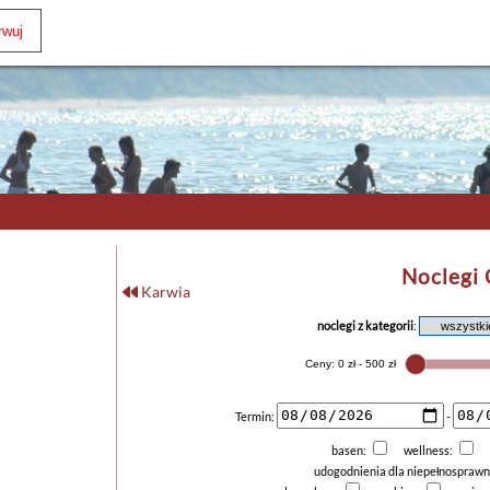
Noclegi
Karwia
noclegi z kategorii
:
Termin:
-
basen:
wellness:
udogodnienia dla niepełnospraw