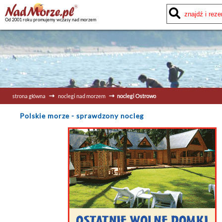
Od 2001 roku promujemy wczasy nad morzem
strona główna
noclegi nad morzem
noclegi Ostrowo
Polskie morze
- sprawdzony nocleg