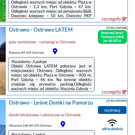
Odległość ważnych miejsc od obiektu: Plaża w
Ostrowie – 1,3 km, Port Gdynia – 47 km.
Odległość ważnych miejsc od pensjonatu B&B:
Dworzec kolejowy – 50 km, Dworzec PKP
szczegóły
Gdynia Główna – 50 km. Obiekt jest idealnym
wyborem dla niepalących. Odległość ważnych
[ID BG.6545308]
Ostrowo
-
Ostrowo LATEM
miejsc od obiektu: Stocznia Gdynia – 50 km.W
Rezerwuj teraz!
każdym pokoju w obiekcie znajduje się szafa,
Dostępny pokój
telewizor z płaskim ekranem oraz prywatna
już od 600 zł
pola namiotowe - campingi
w
Ostrowie
łazienka. Pościel i ręczniki są zapewnione. We
wszystkich pokojach w obiekcie zapewniono ...
Plażowa, 84-105 Ostrowo
Posiadamy: 3 pokoje
Obiekt Ostrowo LATEM położony jest w
miejscowości Ostrowo. Odległość ważnych
miejsc od obiektu: Plaża w Ostrowie – 800 m,
Port Gdynia – 46 km. Na terenie obiektu
znajduje się prywatny parking.Odległość
ważnych miejsc od obiektu: Stocznia Gdynia –
szczegóły
49 km, Dworzec PKP Gdynia Główna – 49 km.
Lotnisko Lotnisko Gdańsk-Rębiechowo
[ID BG.4933994]
Ostrowo
-
Leśne Domki na Pomorzu
znajduje się 67 km od obiektu.Doba hotelowa
od godziny 15:00 do 10:00.W obiekcie
rezerwuj
obowiązuje zakaz organizowania wieczorów
domki letniskowe i całoroczne
w
Ostrowie
panieńskich, kawalerskich itp.Zarządzany
przez gospodarza prywatnego (osobę
fizyczną)W przypadku pobytu w obiekcie z
Obozowa 168, 84-105 Ostrowo
dziećmi ...
wifi w obiekcie
Posiadamy: 1 pokój