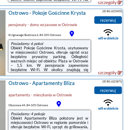
szczegóły
terenie obiektu dostępny jest też prywatny
parking.W niektórych opcjach zakwaterowania
[ID BG.6215455]
Ostrowo
-
Pokoje Gościnne Krysta
znajduje się także kuchnia z piekarnikiem,
mikrofalówką i płytą kuchenną.W obiekcie
rezerwuj
serwowane jest śniadanie à la carte lub
pensjonaty - domy wczasowe
w
Ostrowie
kontynentalne.Obiekt POKOJE GOŚCINNE -
MARIA- oferuje plac zabaw.Odległość
ważnych miejsc od obiektu: Plaża w Ostrowie
Ks Ignacego Budzisza 6, 84-105 Ostrowo
– 1,3 km, Port Gdynia – 46 km. Lotnisko ...
wifi w obiekcie
Posiadamy: 6 pokoi
Obiekt Pokoje Gościnne Krysta, usytuowany
w miejscowości Ostrowo, oferuje ogród oraz
bezpłatny prywatny parking. Odległość
ważnych miejsc od obiektu: Plaża w Ostrowie
– 1,5 km. W pensjonacie zapewniono
bezpłatne Wi-Fi. W okolicy znajdują się
szczegóły
ciekawe miejsca takie jak: Dworzec kolejowy (
50 km), Stocznia Gdynia ( 50 km). Obiekt jest
[ID BG.6221871]
Ostrowo
-
Apartamenty Bliza
idealnym wyborem dla niepalących. Odległość
ważnych miejsc od obiektu: Port Gdynia – 47
rezerwuj
km.Każdy pokój w obiekcie wyposażono w
apartamenty - mieszkania
w
Ostrowie
szafę i telewizor z płaskim ekranem. W
każdym pokoju znajduje się czajnik oraz
prywatna łazienka z prysznicem, ...
Obozowa 44, 84-105 Ostrowo
wifi w obiekcie
Posiadamy: 4 pokoje
Obiekt Apartamenty Bliza położony jest w
miejscowości Ostrowo w regionie pomorskie i
oferuje bezpłatne Wi-Fi, sprzęt do grillowania,