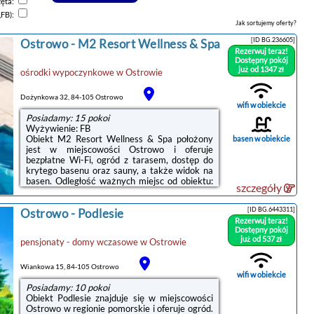
zęta:
,FB):
Jak sortujemy oferty?
[ID BG.236605]
Ostrowo
-
M2 Resort Wellness & Spa
Rezerwuj teraz!
Dostępny pokój
już od 1347 zł
ośrodki wypoczynkowe
w
Ostrowie
Dożynkowa 32, 84-105 Ostrowo
wifi w obiekcie
Posiadamy: 15 pokoi
Wyżywienie: FB
Obiekt M2 Resort Wellness & Spa położony
basen w obiekcie
jest w miejscowości Ostrowo i oferuje
bezpłatne Wi-Fi, ogród z tarasem, dostęp do
krytego basenu oraz sauny, a także widok na
basen. Odległość ważnych miejsc od obiektu:
szczegóły
Plaża w Ostrowie – 1,3 km, Port Gdynia – 46
km. Na terenie obiektu znajduje się prywatny
[ID BG.6443311]
Ostrowo
-
Podlesie
parking.Niektóre opcje zakwaterowania
Rezerwuj teraz!
wyposażone są w telewizor z płaskim ekranem
Dostępny pokój
z dostępem do kanałów satelitarnych. W
już od 537 zł
pensjonaty - domy wczasowe
w
Ostrowie
wybranych opcjach zapewniono też aneks
kuchenny z pełnym wyposażeniem, w tym
lodówką, a także prywatną łazienkę z
Wiankowa 15, 84-105 Ostrowo
prysznicem i bezpłatnym zestawem ...
wifi w obiekcie
Posiadamy: 10 pokoi
Obiekt Podlesie znajduje się w miejscowości
Ostrowo w regionie pomorskie i oferuje ogród.