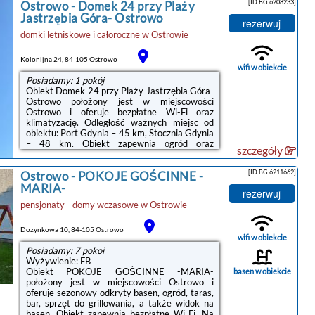
[ID BG.6208233]
Ostrowo
-
Domek 24 przy Plaży
wszystkich pomieszczeniach oraz wspólną
kuchnię.W każdej opcji zakwaterowania
Jastrzębia Góra- Ostrowo
rezerwuj
znajduje się prywatna łazienka. Niektóre
domki letniskowe i całoroczne
w
Ostrowie
pokoje mają również taras, a z innych roztacza
się widok na ogród. W każdym pokoju w
obiekcie zapewniono prywatną
Kolonijna 24, 84-105 Ostrowo
łazienkę.Odległość ...
wifi w obiekcie
Posiadamy: 1 pokój
Obiekt Domek 24 przy Plaży Jastrzębia Góra-
Ostrowo położony jest w miejscowości
Ostrowo i oferuje bezpłatne Wi-Fi oraz
klimatyzację. Odległość ważnych miejsc od
obiektu: Port Gdynia – 45 km, Stocznia Gdynia
– 48 km. Obiekt zapewnia ogród oraz
szczegóły
bezpłatny prywatny parking. W okolicy w
odległości 700 m znajduje się Plaża w
[ID BG.6211662]
Ostrowo
-
POKOJE GOŚCINNE -
Ostrowie.W domu wakacyjnym zapewniono
taras, sypialnię (1), salon z telewizorem z
MARIA-
rezerwuj
płaskim ekranem, aneks kuchenny ze
pensjonaty - domy wczasowe
w
Ostrowie
standardowym wyposażeniem, takim jak
lodówka i zmywarka, a także kilka łazienek (2)
z prysznicem. Goście mogą podziwiać widok
Dożynkowa 10, 84-105 Ostrowo
na ogród.Odległość ...
wifi w obiekcie
Posiadamy: 7 pokoi
Wyżywienie: FB
Obiekt POKOJE GOŚCINNE -MARIA-
basen w obiekcie
położony jest w miejscowości Ostrowo i
oferuje sezonowy odkryty basen, ogród, taras,
bar, sprzęt do grillowania, a także widok na
basen. Obiekt zapewnia bezpłatne Wi-Fi. Na