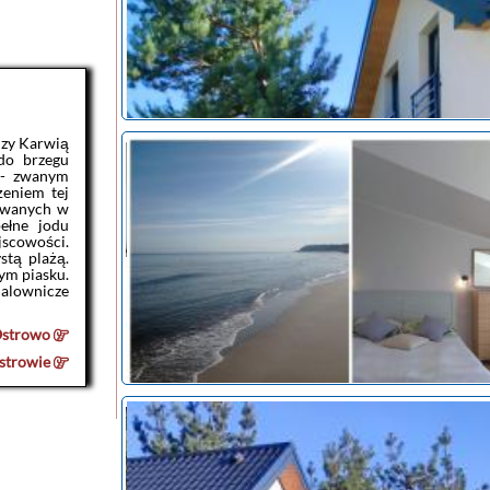
dzy Karwią
do brzegu
 - zwanym
eniem tej
lewanych w
pełne jodu
jscowości.
stą plażą.
ym piasku.
malownicze
strowo
strowie