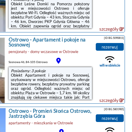
Obiekt Leśne Domki na Pomorzu położony
jest w miejscowości Ostrowo i oferuje
bezpłatne Wi-Fi. Odległość ważnych miejsc od
obiektu: Port Gdynia – 43 km, Stocznia Gdynia
– 46 km, Dworzec PKP Gdynia Główna – 46
km. Obiekt zapewnia ogród oraz bezpłatny
szczegóły
prywatny parking. W okolicy w odległości 1,8
km znajduje się Plaża w Ostrowie.W domu
[ID BG.5090811]
Ostrowo
-
Apartament i pokoje na
wakacyjnym zapewniono taras, kilka sypialni
(2), salon z telewizorem z płaskim ekranem,
Sosnowej
rezerwuj
aneks kuchenny ze standardowym
pensjonaty - domy wczasowe
w
Ostrowie
wyposażeniem, takim jak lodówka i piekarnik,
a także kilka łazienek (2) z prysznicem. Goście
mogą podziwiać widok na ...
Sosnowa 46, 84-105 Ostrowo
wifi w obiekcie
Posiadamy: 3 pokoje
Obiekt Apartament i pokoje na Sosnowej,
usytuowany w miejscowości Ostrowo, oferuje
bezpłatne rowery, bezpłatny prywatny parking
oraz ogród. Odległość ważnych miejsc od
obiektu: Plaża w Ostrowie – 1,7 km. W okolicy
znajdują się ciekawe miejsca takie jak: Port
szczegóły
Gdynia ( 47 km), Dworzec kolejowy ( 48 km),
Stocznia Gdynia ( 50 km). W obiekcie
[ID BG.5801985]
Ostrowo
-
Promień Słońca Ostrowo,
zapewniono wspólną kuchnię oraz bezpłatne
Wi-Fi we wszystkich pomieszczeniach.W
Jastrzębia Góra
rezerwuj
każdym pokoju w obiekcie znajduje się szafa,
apartamenty - mieszkania
w
Ostrowie
telewizor z płaskim ekranem, prywatna
łazienka oraz pościel. W każdej opcji