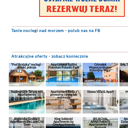
Tanie noclegi
nad morzem - polub nas na FB
Atrakcyjne oferty - zobacz koniecznie
"Pod Brzózką" noclegi -
Apartament Baltini
Ośrodek
BAŁT
domki, pokoje
Premium Polanki Park
Wypoczynkowo-
Kolonijny "Alga"
Sarbinowo
Kołobrzeg
Sztutowo
Nadmorskie Tarasy Klif
Apartament Reda z
Stawa Villa & Apart
M
Apartamenty
prywatną sauną lub
antresolą
Kołobrzeg
Reda
Świnoujście
Angielska Grobla 5
King Sobieski
IRS ROYAL
Ap
Apartments DeLuxe Old
Apartments by
APARTMENTS
Dziw
Town
OneApartments
Apartamenty IRS
Brabank