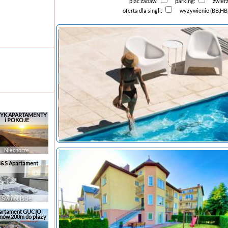
plac zabaw:
parking:
zwier
oferta dla singli:
wyżywienie (BB,HB
YK APARTAMENTY
i POKOJE
Niechorze
&S Apartament
Świnoujście
artament GUCIO
nów 200m do plaży