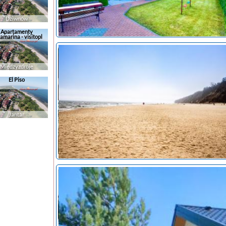
Dziwnów
Apartamenty
amarina - visitopl
noclegi Ostrowo
Międzyzdroje
El Piso
Jantar