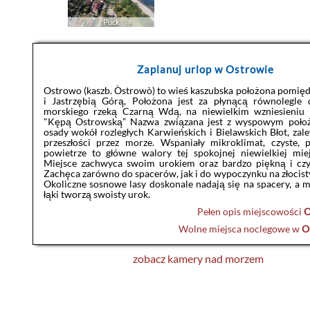
Puck
Zaplanuj urlop w Ostrowie
Ostrowo (kaszb. Òstrowò) to wieś kaszubska położona pomię
i Jastrzębią Górą, Położona jest za płynącą równolegle 
morskiego rzeką Czarną Wdą, na niewielkim wzniesieniu
"Kępą Ostrowską” Nazwa związana jest z wyspowym położ
osady wokół rozległych Karwieńskich i Bielawskich Błot, za
przeszłości przez morze. Wspaniały mikroklimat, czyste, 
powietrze to główne walory tej spokojnej niewielkiej mie
Miejsce zachwyca swoim urokiem oraz bardzo piękną i czy
Zachęca zarówno do spacerów, jak i do wypoczynku na złocist
Okoliczne sosnowe lasy doskonale nadają się na spacery, a 
łąki tworzą swoisty urok.
Pełen opis miejscowości
O
Wolne miejsca noclegowe w
O
zobacz kamery nad morzem