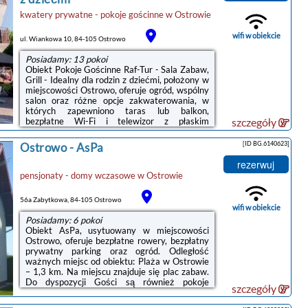
dyspozycji Gości jest kryty basen.Odległość
kwatery prywatne - pokoje gościnne
w
Ostrowie
ważnych miejsc od obiektu: Stocznia Gdynia –
49 km, Dworzec PKP Gdynia Główna ...
wifi w obiekcie
ul. Wiankowa 10, 84-105 Ostrowo
Posiadamy: 13 pokoi
Obiekt Pokoje Gościnne Raf-Tur - Sala Zabaw,
Grill - Idealny dla rodzin z dziećmi, położony w
miejscowości Ostrowo, oferuje ogród, wspólny
salon oraz różne opcje zakwaterowania, w
których zapewniono taras lub balkon,
bezpłatne Wi-Fi i telewizor z płaskim
szczegóły
ekranem.Wyposażenie obejmuje także
lodówkę i czajnik.Na terenie obiektu Pokoje
[ID BG.6140623]
Ostrowo
-
AsPa
Gościnne Raf-Tur - Sala Zabaw, Grill - Idealny
dla rodzin z dziećmi dostępny jest plac zabaw i
rezerwuj
sprzęt do grillowania.Odległość ważnych
pensjonaty - domy wczasowe
w
Ostrowie
miejsc od obiektu: Plaża w Ostrowie – 1,5 km,
Port Gdynia – 47 km. Lotnisko Lotnisko
56a Zabytkowa, 84-105 Ostrowo
Gdańsk-Rębiechowo ...
wifi w obiekcie
Posiadamy: 6 pokoi
Obiekt AsPa, usytuowany w miejscowości
Ostrowo, oferuje bezpłatne rowery, bezpłatny
prywatny parking oraz ogród. Odległość
ważnych miejsc od obiektu: Plaża w Ostrowie
– 1,3 km. Na miejscu znajduje się plac zabaw.
Do dyspozycji Gości są również pokoje
szczegóły
rodzinne. Oferta pensjonatu B&B obejmuje
wannę z hydromasażem, bezpłatne Wi-Fi we