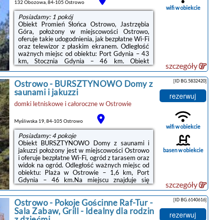
zakwaterowania w obiekcie zapewniono ...
132 Obozowa, 84-105 Ostrowo
wifi w obiekcie
Posiadamy: 1 pokój
Obiekt Promień Słońca Ostrowo, Jastrzębia
Góra, położony w miejscowości Ostrowo,
oferuje takie udogodnienia, jak bezpłatne Wi-Fi
oraz telewizor z płaskim ekranem. Odległość
ważnych miejsc od obiektu: Port Gdynia – 43
km, Stocznia Gdynia – 46 km. Obiekt
szczegóły
zapewnia ogród oraz bezpłatny prywatny
parking. W okolicy w odległości 1,7 km
[ID BG.5832420]
Ostrowo
-
BURSZTYNOWO Domy z
znajduje się Plaża w Ostrowie.W apartamencie
do dyspozycji gości przygotowano taras, kilka
saunami i jakuzzi
rezerwuj
sypialni (2), salon oraz kuchnię z doskonałym
domki letniskowe i całoroczne
w
Ostrowie
wyposażeniem. W apartamencie zapewniono
ręczniki i pościel.Odległość ważnych miejsc od
obiektu: Dworzec ...
Myśliwska 19, 84-105 Ostrowo
wifi w obiekcie
Posiadamy: 4 pokoje
Obiekt BURSZTYNOWO Domy z saunami i
jakuzzi położony jest w miejscowości Ostrowo
basen w obiekcie
i oferuje bezpłatne Wi-Fi, ogród z tarasem oraz
widok na ogród. Odległość ważnych miejsc od
obiektu: Plaża w Ostrowie – 1,6 km, Port
Gdynia – 46 km.Na miejscu znajduje się
szczegóły
telewizor z płaskim ekranem oraz prywatna
łazienka z prysznicem i suszarką do włosów.
[ID BG.6140616]
Ostrowo
-
Pokoje Gościnne Raf-Tur -
Aneks kuchenny wyposażono w lodówkę,
zmywarkę oraz płytę kuchenną.Obiekt
Sala Zabaw, Grill - Idealny dla rodzin
rezerwuj
dysponuje placem zabaw.W obiekcie do
z dziećmi