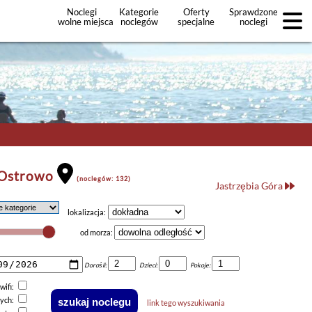
Noclegi
Kategorie
Oferty
Sprawdzone
wolne miejsca
noclegów
specjalne
noclegi
noclegów
+Dodaj
ofertę
 Ostrowo
(noclegów: 132)
Jastrzębia Góra
lokalizacja:
od morza:
Dorośli:
Dzieci:
Pokoje:
wifi:
nych:
link tego wyszukiwania