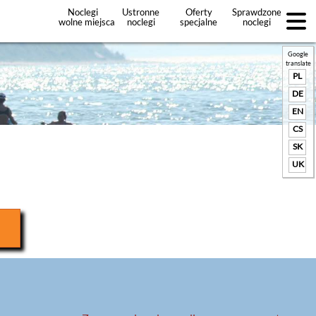
Noclegi
Ustronne
Oferty
Sprawdzone
wolne miejsca
noclegi
specjalne
noclegi
noclegów
+Dodaj
ofertę
Google
translate
PL
DE
EN
CS
SK
UK