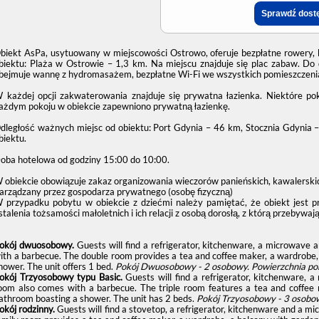
biekt AsPa, usytuowany w miejscowości Ostrowo, oferuje bezpłatne rowery, 
biektu: Plaża w Ostrowie – 1,3 km. Na miejscu znajduje się plac zabaw. Do
bejmuje wannę z hydromasażem, bezpłatne Wi-Fi we wszystkich pomieszczenia
 każdej opcji zakwaterowania znajduje się prywatna łazienka. Niektóre po
ażdym pokoju w obiekcie zapewniono prywatną łazienkę.
dległość ważnych miejsc od obiektu: Port Gdynia – 46 km, Stocznia Gdynia 
biektu.
oba hotelowa od godziny
15:00
do
10:00
.
 obiekcie obowiązuje zakaz organizowania wieczorów panieńskich, kawalerskic
arządzany przez gospodarza prywatnego (osobę fizyczną)
 przypadku pobytu w obiekcie z dziećmi należy pamiętać, że obiekt jest 
stalenia tożsamości małoletnich i ich relacji z osobą dorosłą, z którą przebywają
okój dwuosobowy.
Guests will find a refrigerator, kitchenware, a microwave 
ith a barbecue. The double room provides a tea and coffee maker, a wardrobe, 
hower. The unit offers 1 bed.
Pokój Dwuosobowy - 2 osobowy.
Powierzchnia po
okój Trzyosobowy typu Basic.
Guests will find a refrigerator, kitchenware, a
oom also comes with a barbecue. The triple room features a tea and coffee 
athroom boasting a shower. The unit has 2 beds.
Pokój Trzyosobowy - 3 osobo
okój rodzinny.
Guests will find a stovetop, a refrigerator, kitchenware and a mi