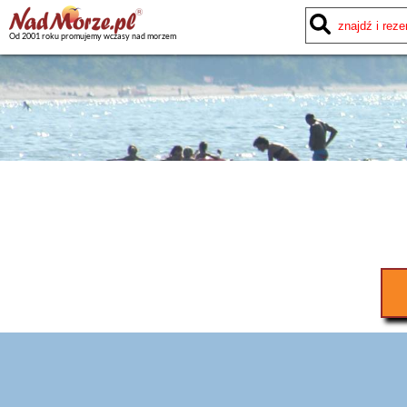
Od 2001 roku promujemy wczasy nad morzem