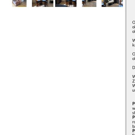
O
o
o
W
k
O
o
D
W
Z
W
u
P
w
s
P
r
b
P