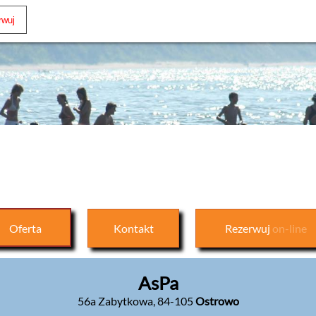
Oferta
Kontakt
Rezerwuj
on-line
AsPa
56a Zabytkowa
,
84-105
Ostrowo