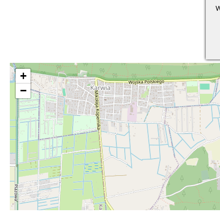
W
+
−