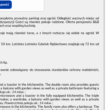
bezpłatny prywatny parking oraz ogród. Odległość ważnych miejsc od
 dyspozycji Gości są również pokoje rodzinne. Oferta pensjonatu B&B
ch oraz wspólną kuchnię.
koje mają również taras, a z innych roztacza się widok na ogród. W
– 50 km. Lotnisko Lotnisko Gdańsk-Rębiechowo znajduje się 72 km od
h itp.
prawnie zobowiązany do stosowania standardów ochrony małoletnich,
.
and a toaster in the kitchenette. The double room also provides guests
a balcony with garden views as well as a private bathroom featuring a
koju ok.: 14 mkw.
;
 microwave and a toaster in the fully equipped kitchenette. The triple
maker, a wardrobe, a balcony with garden views as well as a private
wy.
Powierzchnia pokoju ok.: 14 mkw.
;
crowave in the kitchenette. The family room also offers a barbecue. The