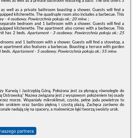
views as well as a private bathroom featuring a bath. The unit offers 3
s well as a private bathroom boasting a shower. Guests will find a
quipped kitchenette. The quadruple room also includes a barbecue. This
y - 4 osobowy.
Powierzchnia pokoju ok.: 20 mkw.
;
 separate bedroom and 1 bathroom with a shower. Guests will find a
equipped kitchenette. The apartment also comes with a barbecue. This
nit has 2 beds.
Apartament - 3 osobowy.
Powierzchnia pokoju ok.: 25
edrooms and 1 bathroom with a shower. Guests will find a stovetop, a
he apartment also features a barbecue. Boasting a terrace with garden
3 beds.
Apartament - 5 osobowy.
Powierzchnia pokoju ok.: 55 mkw.
y Karwią i Jastrzębią Górą, Położona jest za płynącą równolegle do
pą Ostrowską” Nazwa związana jest z wyspowym położeniem tej osady
przez morze. Wspaniały mikroklimat, czyste, pełne jodu powietrze to
oim urokiem oraz bardzo piękną i czystą plażą. Zachęca zarówno do
onale nadają się na spacery, a malownicze łąki tworzą swoisty urok.
 naszego partnera