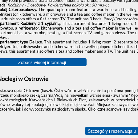
amily room provides a tea and coffee maker, a wardrobe, a balcony with garden 
eds.
Rodzinny - 5 osobowy.
Powierzchnia pokoju ok.: 30 mkw.
;
okój Czteroosobowy.
The quadruple room features a wardrobe and heating, a
efrigerator, kitchenware, a microwave and a tea and coffee maker in the well-e
uadruple room offers a flat-screen TV. The unit has 3 beds.
Pokój Czteroosobow
partament Rodzinny z 1 sypialnią.
This apartment features 1 living room, 1
tovetop, a refrigerator, kitchenware and a tea and coffee maker in the well-
partment has a wardrobe, heating, a flat-screen TV and garden views. The u
kw.
;
partament typu Deluxe.
This apartment includes 1 living room, 2 separate b
efrigerator, a dishwasher and kitchenware in the well-equipped kitchenette. T
iews, this apartment also offers a tea and coffee maker and a TV. The unit has 
Zobacz więcej informacji
Noclegi w Ostrowie
strowo opis:
Ostrowo (kaszb. Òstrowò) to wieś kaszubska położona pomiędz
rzegu morskiego rzeką Czarną Wdą, na niewielkim wzniesieniu - zwanym "Kę
okół rozległych Karwieńskich i Bielawskich Błot, zalewanych w przeszłości 
łówne walory tej spokojnej niewielkiej miejscowości. Miejsce zachwyca sw
pacerów, jak i do wypoczynku na złocistym piasku. Okoliczne sosnowe lasy dosk
Szczegóły i rezerwacja u