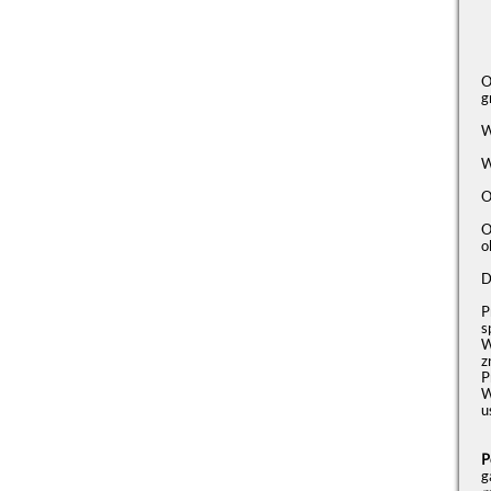
O
g
W
W
O
O
o
D
P
s
W
z
P
W
u
P
g