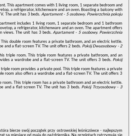
ment. This apartment comes with 1 living room, 1 separate bedroom and
etop, a refrigerator, kitchenware and an oven. Boasting a balcony with
TV. The unit has 3 beds.
Apartament - 5 osobowy.
Powierzchnia pokoju
 apartment includes 1 living room, 1 separate bedroom and 1 bathroom
stovetop, a refrigerator, kitchenware and an oven. The apartment offers
en views. The unit has 3 beds.
Apartament - 5 osobowy.
Powierzchnia
. This double room features a private bathroom, and an electric kettle.
e and a flat-screen TV. The unit offers 2 beds.
Pokój Dwuosobowy - 2
this triple room. This triple room features a private bathroom, and an
provides a wardrobe and a flat-screen TV. The unit offers 3 beds.
Pokój
triple room provides a private pool. This triple room features a private
ple room also offers a wardrobe and a flat-screen TV. The unit offers 3
ple room. This triple room has a private bathroom and an electric kettle.
obe and a flat-screen TV. The unit has 3 beds.
Pokój Trzyosobowy - 3
która bierze swój początek przy ostrowskiej leśniczówce - najlepszym
ząt są miesiące od maja do października. Na przelotach zatrzymują się