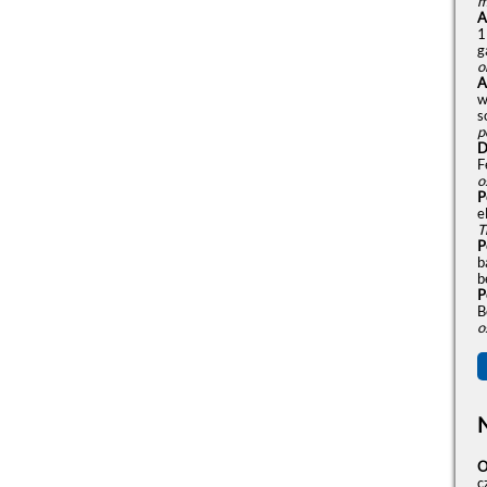
m
A
1
g
o
A
w
s
p
D
F
o
P
e
T
P
b
b
P
B
o
O
c