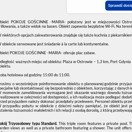
biekt POKOJE GOŚCINNE -MARIA- położony jest w miejscowości Ostrowo i
rillowania, a także widok na basen. Obiekt zapewnia bezpłatne Wi-Fi. Na teren
 niektórych opcjach zakwaterowania znajduje się także kuchnia z piekarnikiem
 obiekcie serwowane jest śniadanie à la carte lub kontynentalne.
biekt POKOJE GOŚCINNE -MARIA- oferuje plac zabaw.
dległość ważnych miejsc od obiektu: Plaża w Ostrowie – 1,3 km, Port Gdynia
biektu.
oba hotelowa od godziny
15:00
do
11:00
.
rosimy o wcześniejsze poinformowanie obiektu o planowanej godzinie przyjaz
pecjalne lub skontaktować się bezpośrednio z obiektem, korzystając z danych 
 momencie zameldowania wymagane jest okazanie ważnego dowodu tożsamośc
realizowane w zależności od dostępności, a ich realizacja może podlegać dodat
rzed przyjazdem należy dokonać przedpłaty przelewem. Personel obiektu prze
 przypadku pobytu w obiekcie z dziećmi należy pamiętać, że obiekt jest 
stalenia tożsamości małoletnich i ich relacji z osobą dorosłą, z którą przebywają
okój Trzyosobowy typu Standard.
This triple room features a private pool. 
arden views as well as a private bathroom featuring a shower. The unit offer