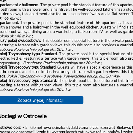
kw.
;
partament z balkonem.
The private pool is the standout feature of this apart
 bathroom with a shower and a hairdryer. The well-equipped kitchen has a stov
arden views, this apartment also features soundproof walls and a flat-screen 
k.: 60 mkw.
;
partament.
The private pool is the standout feature of this apartment. This
ith a shower and a hairdryer. In the well-equipped kitchen, guests will find a 
oundproof walls, a dining area, a wardrobe, a flat-screen TV, as well as gard
okoju ok.: 48 mkw.
;
uży pokój dwuosobowy.
This double rooms special feature is the private pool
eaturing a terrace with garden views, this double room also provides a wardrob
sobowy.
Powierzchnia pokoju ok.: 20 mkw.
;
okój Trzyosobowy typu Standard.
The private pool is the special feature of 
lectric kettle. Featuring a terrace with garden views, this triple room also 
rzyosobowy - 3 osobowy.
Powierzchnia pokoju ok.: 20 mkw.
;
okój Trzyosobowy typu Standard.
Guests will have a special experience as this 
athroom and an electric kettle. Featuring a terrace with garden views, this tri
eds.
Pokój Trzyosobowy - 3 osobowy.
Powierzchnia pokoju ok.: 20 mkw.
;
okój Trzyosobowy typu Standard.
The private pool is a top feature of this tri
oasting a terrace with garden views, this triple room also features a wardr
sobowy.
Powierzchnia pokoju ok.: 20 mkw.
Zobacz więcej informacji
Noclegi w Ostrowie
strowo opis:
- 5. kilometrowa ścieżka dydaktyczna przez rezerwat Bielawa, 
zasem do obserwacji licznie tu występujących gatunków roślin, ptaków i zwier