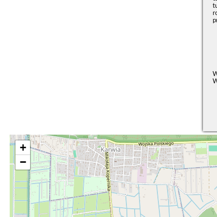
t
r
p
W
W
+
−