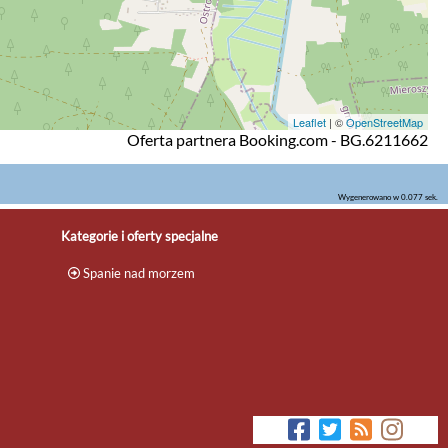
Leaflet
| ©
OpenStreetMap
Oferta partnera Booking.com - BG.6211662
Wygenerowano w 0.077 sek.
Kategorie i oferty specjalne
Spanie nad morzem