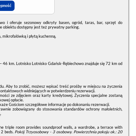
 oferuje sezonowy odkryty basen, ogród, taras, bar, sprzęt do
ie obiektu dostępny jest też prywatny parking.
, mikrofalówką i płytą kuchenną.
 – 46 km. Lotnisko Lotnisko Gdańsk-Rębiechowo znajduje się 72 km od
du. Aby to zrobić, możesz wpisać treść prośby w miejscu na życzenia
kontaktowych widniejących w potwierdzeniu rezerwacji.
i ze zdjęciem oraz karty kredytowej. Życzenia specjalne zostaną
kowej opłacie.
każe Gościom szczegółowe informacje po dokonaniu rezerwacji.
prawnie zobowiązany do stosowania standardów ochrony małoletnich,
.
The triple room provides soundproof walls, a wardrobe, a terrace with
s 2 beds.
Pokój Trzyosobowy - 3 osobowy.
Powierzchnia pokoju ok.: 20