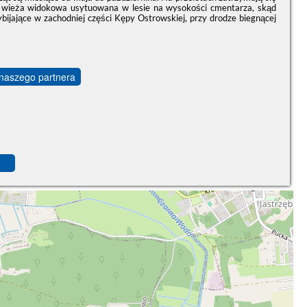
ana wieża widokowa usytuowana w lesie na wysokości cmentarza, skąd
ybijające w zachodniej części Kępy Ostrowskiej, przy drodze biegnącej
 naszego partnera