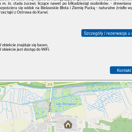
u m. in. stada żurawi, liczące nawet po kilkadziesiąt osobników. - drewni
ozpościera się widok na Bielawskie Błota i Ziemię Pucką - naturalne źródło w
rzez łąki z Ostrowa do Karwi.
Szczegóły i rezerwacja u
 obiekcie znajduje się basen.
 obiekcie jest dostęp do WiFi.
Kontakt