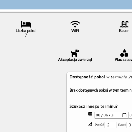
Liczba pokoi
WiFi
Basen
7
Akceptacja zwierząt
Plac zaba
Dostępność pokoi
w terminie 
Brak dostępnych pokoi w tym termini
Szukasz innego terminu?
Dorośli:
Dzieci: