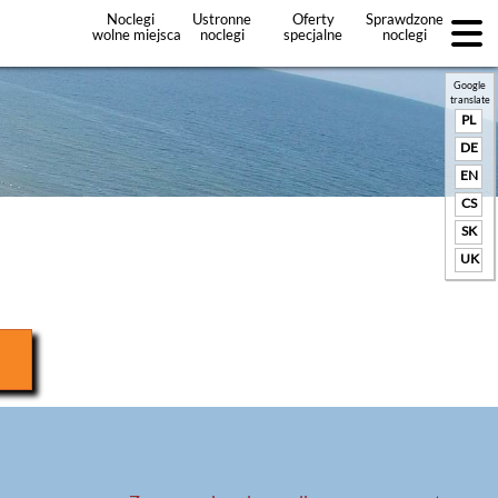
Noclegi
Ustronne
Oferty
Sprawdzone
wolne miejsca
noclegi
specjalne
noclegi
noclegów
+Dodaj
ofertę
Google
translate
PL
DE
EN
CS
SK
UK