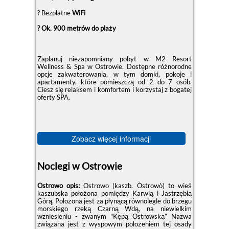
? Bezpłatne
WiFi
? Ok. 900 metrów do plaży
Zaplanuj niezapomniany pobyt w M2 Resort
Wellness & Spa w Ostrowie. Dostępne różnorodne
opcje zakwaterowania, w tym domki, pokoje i
apartamenty, które pomieszczą od 2 do 7 osób.
Ciesz się relaksem i komfortem i korzystaj z bogatej
oferty SPA.
Zobacz więcej informacji
Noclegi w Ostrowie
Ostrowo opis:
Ostrowo (kaszb. Òstrowò) to wieś
kaszubska położona pomiędzy Karwią i Jastrzębią
Górą, Położona jest za płynącą równolegle do brzegu
morskiego rzeką Czarną Wdą, na niewielkim
wzniesieniu - zwanym "Kępą Ostrowską” Nazwa
związana jest z wyspowym położeniem tej osady