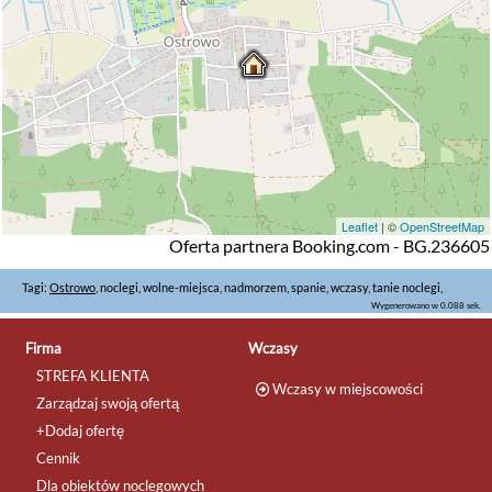
Leaflet
| ©
OpenStreetMap
Oferta partnera Booking.com - BG.236605
Tagi:
Ostrowo
, noclegi, wolne-miejsca, nadmorzem, spanie, wczasy, tanie noclegi,
Wygenerowano w 0.088 sek.
Firma
Wczasy
STREFA KLIENTA
Wczasy w miejscowości
Zarządzaj swoją ofertą
+Dodaj ofertę
Cennik
Dla obiektów noclegowych