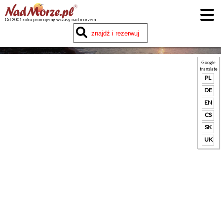
Od 2001 roku promujemy wczasy nad morzem
Google
translate
PL
DE
EN
CS
SK
UK