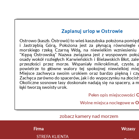
Zaplanuj urlop w Ostrowie
Ostrowo (kaszb. Òstrowò) to wieś kaszubska położona pomię
i Jastrzębią Górą, Położona jest za płynącą równolegle 
morskiego rzeką Czarną Wdą, na niewielkim wzniesieniu
"Kępą Ostrowską” Nazwa związana jest z wyspowym położ
osady wokół rozległych Karwieńskich i Bielawskich Błot, za
przeszłości przez morze. Wspaniały mikroklimat, czyste, 
powietrze to główne walory tej spokojnej niewielkiej mie
Miejsce zachwyca swoim urokiem oraz bardzo piękną i czy
Zachęca zarówno do spacerów, jak i do wypoczynku na złocist
Okoliczne sosnowe lasy doskonale nadają się na spacery, a 
łąki tworzą swoisty urok.
Pełen opis miejscowości
O
Wolne miejsca noclegowe w
O
zobacz kamery nad morzem
Firma
Wczasy
STREFA KLIENTA