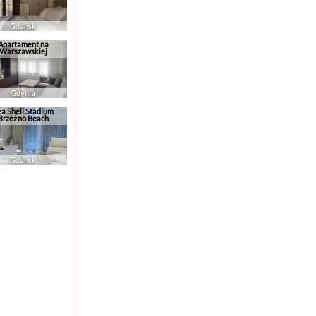
Gdańsk
Apartament na
Warszawskiej
Gdynia
ea Shell Stadium
Brzeźno Beach
Gdańsk