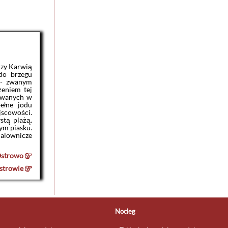
dzy Karwią
do brzegu
 - zwanym
eniem tej
lewanych w
pełne jodu
jscowości.
stą plażą.
ym piasku.
malownicze
strowo
strowie
Nocleg