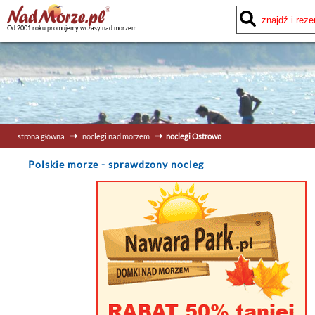
Od 2001 roku promujemy wczasy nad morzem
strona główna
noclegi nad morzem
noclegi Ostrowo
Polskie morze
- sprawdzony nocleg