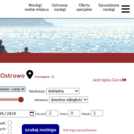
Noclegi
Ustronne
Oferty
Sprawdzone
wolne miejsca
noclegi
specjalne
noclegi
noclegów
+Dodaj
ofertę
 Ostrowo
(noclegów: 1)
Jastrzębia Góra
lokalizacja:
od morza:
Dorośli:
Dzieci:
Pokoje:
wifi:
nych:
link tego wyszukiwania