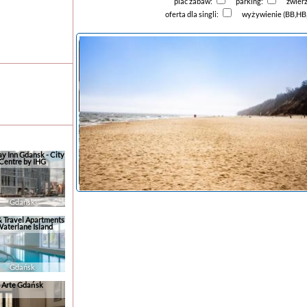
plac zabaw:
parking:
zwier
oferta dla singli:
wyżywienie (BB,HB
ay Inn Gdansk - City
Centre by IHG
Gdańsk
& Travel Apartments
Waterlane Island
noclegi Ostrowo
Gdańsk
Arte Gdańsk