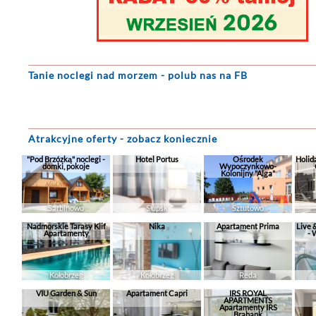
Tanie noclegi
nad morzem - polub nas na FB
Atrakcyjne oferty - zobacz koniecznie
"Pod Brzózką" noclegi -
Hotel Portus
Ośrodek
Holid
domki, pokoje
Wypoczynkowo-
Kolonijny "Alga"
Sarbinowo
Słupsk
Sztutowo
Nadmorskie Tarasy Klif
Nika
Apartament Prima
Live 
Apartamenty
- 
Kołobrzeg
Kołobrzeg
Reda
VIU Garden & Sun
Apartament Capri
IRS ROYAL
APARTMENTS
Apartamenty IRS
Brabank