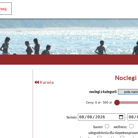
Noclegi
Karwia
noclegi z kategorii
:
Termin:
-
basen:
wellness:
udogodnienia dla niepełnospraw