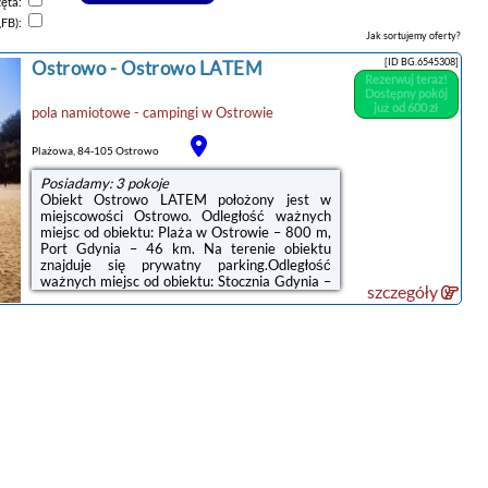
zęta:
,FB):
Jak sortujemy oferty?
[ID BG.6545308]
Ostrowo
-
Ostrowo LATEM
Rezerwuj teraz!
Dostępny pokój
już od 600 zł
pola namiotowe - campingi
w
Ostrowie
Plażowa, 84-105 Ostrowo
Posiadamy: 3 pokoje
Obiekt Ostrowo LATEM położony jest w
miejscowości Ostrowo. Odległość ważnych
miejsc od obiektu: Plaża w Ostrowie – 800 m,
Port Gdynia – 46 km. Na terenie obiektu
znajduje się prywatny parking.Odległość
ważnych miejsc od obiektu: Stocznia Gdynia –
szczegóły
49 km, Dworzec PKP Gdynia Główna – 49 km.
Lotnisko Lotnisko Gdańsk-Rębiechowo
znajduje się 67 km od obiektu.Doba hotelowa
od godziny 15:00 do 10:00.W obiekcie
obowiązuje zakaz organizowania wieczorów
panieńskich, kawalerskich itp.Zarządzany
przez gospodarza prywatnego (osobę
fizyczną)W przypadku pobytu w obiekcie z
dziećmi ...