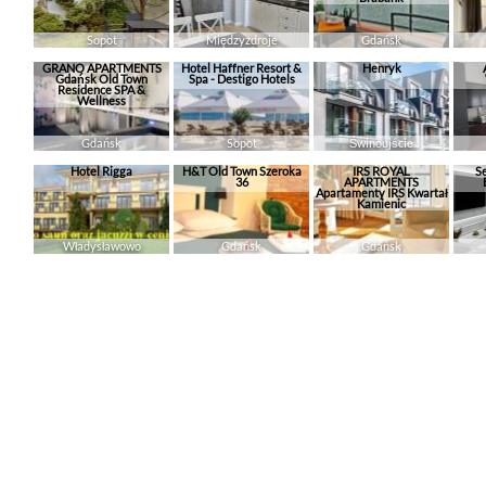
Sopot
Międzyzdroje
Gdańsk
GRANO APARTMENTS
Hotel Haffner Resort &
Henryk
Gdańsk Old Town
Spa - Destigo Hotels
Residence SPA &
Wellness
Gdańsk
Sopot
Świnoujście
Hotel Rigga
H&T Old Town Szeroka
IRS ROYAL
S
36
APARTMENTS
Apartamenty IRS Kwartał
Kamienic
Władysławowo
Gdańsk
Gdańsk