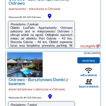
Ostrowo
apartamenty - mieszkania
w
Ostrowie
Obozowa 82, 84-105 Ostrowo
Posiadamy: 2 pokoje
Obiekt LuxFlats Apartamenty Ostrowo
położony jest w miejscowości Ostrowo i
oferuje widok na ogród. Odległość ważnych
miejsc od obiektu: Port Gdynia – 43 km,
Stocznia Gdynia – 46 km. Obiekt zapewnia
taras oraz bezpłatny prywatny parking. W
szczegóły
okolicy w odległości 2,1 km znajduje się Plaża
w Ostrowie.W apartamencie z 1 sypialnią
[ID BG.6396953]
zapewniono salon z telewizorem z płaskim
ekranem, aneks kuchenny z pełnym
rezerwuj
wyposażeniem oraz łazienkę (1).Odległość
ważnych miejsc od obiektu: Dworzec PKP
Gdynia Główna – 46 km, Centrum handlowe
Batory – 47 km. Lotnisko Lotnisko Gdańsk-
wifi w obiekcie
Rębiechowo ...
Ostrowo
-
Bursztynowo Domki z
basenem
basen w obiekcie
domki letniskowe i całoroczne
w
Ostrowie
noclegi Ostrowo
Mysliwska 30, 84-105 Ostrowo
Posiadamy: 7 pokoi