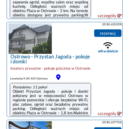
zapewnia ogród, wspólny salon oraz wspólną
kuchnię. Odległość ważnych miejsc od
obiektu: Plaża w Ostrowie – 2 km. Na terenie
obiektu dostępny jest prywatny parking.W
szczegóły
domu wakacyjnym zapewniono kilka sypialni
(4), kilka łazienek (5), pościel, ręczniki,
[ID BG.6352359]
jadalnię oraz kuchnię z pełnym
wyposażeniem. Do dyspozycji Gości jest
rezerwuj
także telewizor z płaskim ekranem oraz taras
z widokiem na ogród.Odległość ważnych
miejsc od obiektu: Port Gdynia – 43 km,
Stocznia Gdynia – 46 km. Lotnisko Lotnisko
wifi w obiekcie
Gdańsk-Rębiechowo ...
Ostrowo
-
Przystań Jagoda - pokoje
i domki
kwatery prywatne - pokoje gościnne
w
Ostrowie
Łowiecka 9, 84-105 Ostrowo
Posiadamy: 11 pokoi
Obiekt Przystań Jagoda - pokoje i domki
położony jest w miejscowości Ostrowo w
regionie pomorskie i oferuje bezpłatne Wi-Fi,
plac zabaw, ogród oraz bezpłatny prywatny
parking. Odległość ważnych miejsc od
obiektu: Plaża w Ostrowie – 1,8 km.Niektóre
szczegóły
opcje zakwaterowania mają taras lub balkon z
widokiem na ogród.Odległość ważnych miejsc
[ID BG.6377723]
od obiektu: Port Gdynia – 47 km, Dworzec