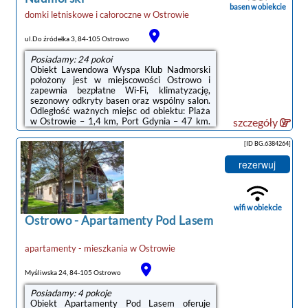
basen w obiekcie
domki letniskowe i całoroczne
w
Ostrowie
ul.Do źródełka 3, 84-105 Ostrowo
Posiadamy: 24 pokoi
Obiekt Lawendowa Wyspa Klub Nadmorski
położony jest w miejscowości Ostrowo i
zapewnia bezpłatne Wi-Fi, klimatyzację,
sezonowy odkryty basen oraz wspólny salon.
Odległość ważnych miejsc od obiektu: Plaża
w Ostrowie – 1,4 km, Port Gdynia – 47 km.
szczegóły
Na terenie obiektu dostępny jest prywatny
parking.We wszystkich opcjach
[ID BG.6384264]
zakwaterowania znajduje się telewizor z
płaskim ekranem oraz kuchnia z pełnym
rezerwuj
wyposażeniem, w tym lodówką, płytą
kuchenną i czajnikiem.Obiekt dysponuje
placem zabaw.Obiekt Lawendowa Wyspa
Klub Nadmorski oferuje klub dla dzieci, a
wifi w obiekcie
Goście mogą odprężyć się ...
Ostrowo
-
Apartamenty Pod Lasem
apartamenty - mieszkania
w
Ostrowie
Myśliwska 24, 84-105 Ostrowo
Posiadamy: 4 pokoje
Obiekt Apartamenty Pod Lasem oferuje