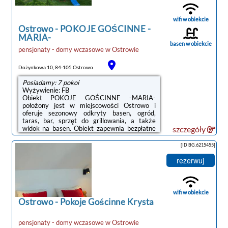
standardowym wyposażeniem, takim jak
lodówka i zmywarka, a także kilka łazienek
(2) z prysznicem. Goście mogą podziwiać
wifi w obiekcie
widok na ogród.Odległość ...
Ostrowo
-
POKOJE GOŚCINNE -
MARIA-
basen w obiekcie
pensjonaty - domy wczasowe
w
Ostrowie
Dożynkowa 10, 84-105 Ostrowo
Posiadamy: 7 pokoi
Wyżywienie: FB
Obiekt POKOJE GOŚCINNE -MARIA-
położony jest w miejscowości Ostrowo i
oferuje sezonowy odkryty basen, ogród,
taras, bar, sprzęt do grillowania, a także
widok na basen. Obiekt zapewnia bezpłatne
szczegóły
Wi-Fi. Na terenie obiektu dostępny jest też
prywatny parking.W niektórych opcjach
[ID BG.6215455]
zakwaterowania znajduje się także kuchnia z
piekarnikiem, mikrofalówką i płytą
rezerwuj
kuchenną.W obiekcie serwowane jest
śniadanie à la carte lub kontynentalne.Obiekt
POKOJE GOŚCINNE -MARIA- oferuje plac
zabaw.Odległość ważnych miejsc od obiektu:
wifi w obiekcie
Plaża w Ostrowie – 1,3 km, Port Gdynia – 46
Ostrowo
-
Pokoje Gościnne Krysta
km. Lotnisko ...
pensjonaty - domy wczasowe
w
Ostrowie