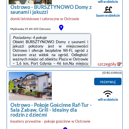
wifi w obiekcie
Dworzec ...
Ostrowo
-
BURSZTYNOWO Domy z
saunami i jakuzzi
basen w obiekcie
domki letniskowe i całoroczne
w
Ostrowie
Myśliwska 19, 84-105 Ostrowo
Posiadamy: 4 pokoje
Obiekt BURSZTYNOWO Domy z saunami i
jakuzzi położony jest w miejscowości
Ostrowo i oferuje bezpłatne Wi-Fi, ogród z
tarasem oraz widok na ogród. Odległość
ważnych miejsc od obiektu: Plaża w Ostrowie
– 1,6 km, Port Gdynia – 46 km.Na miejscu
szczegóły
znajduje się telewizor z płaskim ekranem oraz
prywatna łazienka z prysznicem i suszarką do
[ID BG.6140616]
włosów. Aneks kuchenny wyposażono w
lodówkę, zmywarkę oraz płytę
rezerwuj
kuchenną.Obiekt dysponuje placem zabaw.W
obiekcie do dyspozycji Gości jest kryty
basen.Odległość ważnych miejsc od obiektu:
Stocznia Gdynia – 49 km, Dworzec PKP
wifi w obiekcie
Gdynia Główna ...
Ostrowo
-
Pokoje Gościnne Raf-Tur -
Sala Zabaw, Grill - Idealny dla
rodzin z dziećmi
kwatery prywatne - pokoje gościnne
w
Ostrowie