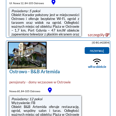
noclegi Ostrowo
Ul. Nowa 12, 84-105 Ostrowo
Posiadamy: 5 pokoi
Obiekt Korador położony jest w miejscowości
Ostrowo i oferuje bezpłatne Wi-Fi, ogród z
tarasem oraz widok na ogród. Odległość
ważnych miejsc od obiektu: Plaża w Ostrowie
– 1,7 km, Port Gdynia – 47 km.W obiekcie
zapewniono telewizor z płaskim ekranem oraz
szczegóły
prywatną łazienkę z bezpłatnym zestawem
kosmetyków, suszarką do włosów i
[ID BG.6422854]
prysznicem. W niektórych opcjach
zakwaterowania zapewniono także aneks
rezerwuj
kuchenny z lodówką, mikrofalówką i płytą
kuchenną.Na miejscu znajduje się sprzęt do
grillowania, a okolica jest popularna wśród
miłośników jazdy na rowerze.Odległość ...
wifi w obiekcie
Ostrowo
-
B&B Artemida
pensjonaty - domy wczasowe
w
Ostrowie
Nowa 60, 84-105 Ostrowo
Posiadamy: 12 pokoi
Wyżywienie: FB
Obiekt B&B Artemida oferuje restaurację,
ogród, wspólny salon i taras. Odległość
ważnych miejsc od obiektu: Plaża w Ostrowie