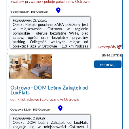
kwatery prywatne - pokoje gościnne
w
Ostrowie
6 Łowiecka, 84-105 Ostrowo
Posiadamy: 10 pokoi
Obiekt Pokoje gościnne SARA położony jest
w miejscowości Ostrowo w regionie
pomorskie i oferuje bezpłatne Wi-Fi, plac
zabaw, ogród oraz bezpłatny prywatny
parking. Odległość ważnych miejsc od
obiektu: Plaża w Ostrowie – 1,8 km.Podczas
szczegóły
pobytu Goście mogą odprężyć się we
wspólnym salonie.Odległość ważnych miejsc
[ID BG.6277833]
od obiektu: Port Gdynia – 47 km, Dworzec
kolejowy – 49 km. Lotnisko Lotnisko Gdańsk-
rezerwuj
Rębiechowo znajduje się 66 km od
obiektu.Doba hotelowa od godziny 14:00 do
10:00.W obiekcie obowiązuje zakaz
organizowania wieczorów panieńskich,
kawalerskich itp.Zarządzany ...
Ostrowo
-
DOM Leśny Zakątek od
LuxFlats
noclegi Ostrowo
domki letniskowe i całoroczne
w
Ostrowie
Obozowa 82, 84-105 Ostrowo
Posiadamy: 1 pokój
Obiekt DOM Leśny Zakątek od LuxFlats
znajduje się w miejscowości Ostrowo i