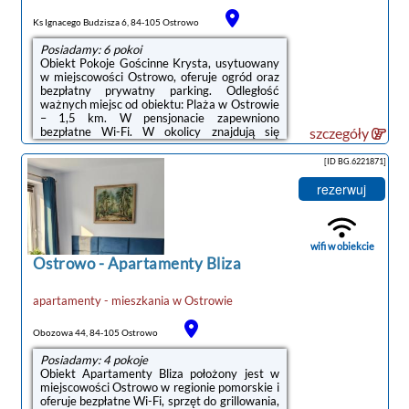
Ks Ignacego Budzisza 6, 84-105 Ostrowo
Posiadamy: 6 pokoi
Obiekt Pokoje Gościnne Krysta, usytuowany
w miejscowości Ostrowo, oferuje ogród oraz
bezpłatny prywatny parking. Odległość
ważnych miejsc od obiektu: Plaża w Ostrowie
– 1,5 km. W pensjonacie zapewniono
bezpłatne Wi-Fi. W okolicy znajdują się
szczegóły
ciekawe miejsca takie jak: Dworzec kolejowy
( 50 km), Stocznia Gdynia ( 50 km). Obiekt
[ID BG.6221871]
jest idealnym wyborem dla niepalących.
Odległość ważnych miejsc od obiektu: Port
rezerwuj
Gdynia – 47 km.Każdy pokój w obiekcie
wyposażono w szafę i telewizor z płaskim
ekranem. W każdym pokoju znajduje się
czajnik oraz prywatna łazienka z prysznicem,
wifi w obiekcie
...
Ostrowo
-
Apartamenty Bliza
apartamenty - mieszkania
w
Ostrowie
Obozowa 44, 84-105 Ostrowo
Posiadamy: 4 pokoje
Obiekt Apartamenty Bliza położony jest w
miejscowości Ostrowo w regionie pomorskie i
oferuje bezpłatne Wi-Fi, sprzęt do grillowania,