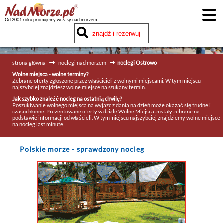
Od 2001 roku promujemy wczasy nad morzem
strona główna
noclegi nad morzem
noclegi Ostrowo
Wolne miejsca - wolne terminy?
Zebrane oferty zgłoszone przez właścicieli z wolnymi miejscami. W tym miejscu
najszybciej znajdziesz wolne miejsce na szukany termin.
Jak szybko znaleźć nocleg na ostatnią chwilę?
Poszukiwanie wolnego miejsca na wyjazd z dania na dzień może okazać się trudne i
czasochłonne. Prezentowane oferty w dziale Wolne Miejsca zostały zebrane na
podstawie informacji od właścieli. W tym miejscu najszybciej znajdziemy wolne miejsce
na nocleg last minute.
Polskie morze
- sprawdzony nocleg