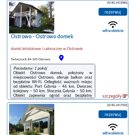
telewizorem z płaskim ekranem z dostępem
[ID BG.6413086]
do kanałów satelitarnych, kuchnię z pełnym
wyposażeniem, w tym lodówką i
rezerwuj
mikrofalówką, a także prywatną łazienkę z
prysznicem. Do dyspozycji Gości jest też
taras, a z okien roztacza się widok na ogród.
Wyposażenie obejmuje również ...
wifi w obiekcie
Ostrowo
-
Ostrowo domek
domki letniskowe i całoroczne
w
Ostrowie
Tartaczna 8, 84-105 Ostrowo
Posiadamy: 1 pokój
Obiekt Ostrowo domek, położony w
miejscowości Ostrowo, oferuje balkon oraz
bezpłatne Wi-Fi. Odległość ważnych miejsc
od obiektu: Port Gdynia – 46 km, Dworzec
kolejowy – 50 km, Stocznia Gdynia – 50 km.
Obiekt zapewnia ogród oraz bezpłatny
szczegóły
prywatny parking. W okolicy w odległości 1,2
km znajduje się Plaża w Ostrowie.W domu
[ID BG.6417920]
wakacyjnym do dyspozycji gości
przygotowano taras, kilka sypialni (3), salon
rezerwuj
oraz aneks kuchenny z doskonałym
wyposażeniem. Goście mają do dyspozycji
telewizor z płaskim ekranem.Odległość
ważnych miejsc od obiektu: Dworzec PKP
wifi w obiekcie