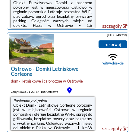
Obiekt Bursztynowo Domki z basenem
położony jest w miejscowości Ostrowo w
regionie pomorskie i oferuje bezpłatne Wi-Fi,
plac zabaw, ogród oraz bezpłatny prywatny
parking. Odległość ważnych miejsc od
obiektu: Plaża w Ostrowie – 1,6
szczegóły
km.Wszystkie opcje zakwaterowania mają
taras, kuchnię z lodówką, jadalnię oraz
[ID BG.6406270]
prywatną łazienkę wyposażoną w prysznic i
suszarkę do włosów. Do dyspozycji Gości jest
rezerwuj
też telewizor z płaskim ekranem.
Wyposażenie obejmuje także płytę kuchenną
i czajnik.Obiekt dysponuje sprzętem do
grillowania.W obiekcie Goście mogą grać w
wifi w obiekcie
tenisa stołowego. ...
Ostrowo
-
Domki Letniskowe
Corleone
domki letniskowe i całoroczne
w
Ostrowie
Zabytkowa 21-23, 84-105 Ostrowo
Posiadamy: 6 pokoi
Obiekt Domki Letniskowe Corleone położony
jest w miejscowości Ostrowo w regionie
pomorskie i oferuje bezpłatne Wi-Fi, sprzęt do
grillowania, bezpłatne rowery oraz bezpłatny
prywatny parking. Odległość ważnych miejsc
od obiektu: Plaża w Ostrowie – 1 km.W
szczegóły
obiekcie zapewniono część wypoczynkową z