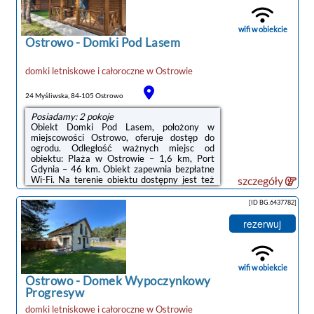
szafa, telewizor z płaskim ekranem oraz
prywatna łazienka. Pościel i ręczniki są
zapewnione. We wszystkich pokojach w ...
wifi w obiekcie
Ostrowo
-
Domki Pod Lasem
domki letniskowe i całoroczne
w
Ostrowie
24 Myśliwska, 84-105 Ostrowo
Posiadamy: 2 pokoje
Obiekt Domki Pod Lasem, położony w
miejscowości Ostrowo, oferuje dostęp do
ogrodu. Odległość ważnych miejsc od
obiektu: Plaża w Ostrowie – 1,6 km, Port
Gdynia – 46 km. Obiekt zapewnia bezpłatne
Wi-Fi. Na terenie obiektu dostępny jest też
szczegóły
prywatny parking.Wszystkie opcje
zakwaterowania mają taras, skąd roztacza
[ID BG.6437782]
się widok na ogród. W każdej opcji znajduje
się też aneks kuchenny z lodówką i
rezerwuj
mikrofalówką oraz prywatna łazienka z
prysznicem. Wyposażenie obejmuje także
płytę kuchenną i czajnik.Odległość ważnych
miejsc od obiektu: Stocznia Gdynia – 49 km,
wifi w obiekcie
Dworzec ...
Ostrowo
-
Domek Wypoczynkowy
Progresyw
domki letniskowe i całoroczne
w
Ostrowie