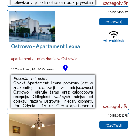
telewizor z płaskim ekranem oraz prywatna
szczegóły
łazienka z prysznicem. Kuchnię wyposażono
w lodówkę, mikrofalówkę oraz płytę
[ID BG.6420657]
kuchenną.W obiekcie znajduje się sprzęt do
grillowania, a okolica jest popularna wśród
rezerwuj
miłośników trekkingu.Odległość ważnych
miejsc od obiektu: Dworzec kolejowy – 49
km. Lotnisko Lotnisko Gdańsk-Rębiechowo
znajduje się 66 km od obiektu.Doba ...
wifi w obiekcie
Ostrowo
-
Apartament Leona
apartamenty - mieszkania
w
Ostrowie
31 Zabytkowa, 84-105 Ostrowo
Posiadamy: 1 pokój
Obiekt Apartament Leona położony jest w
znakomitej lokalizacji w miejscowości
Ostrowo i oferuje taras oraz całodobową
recepcję. Odległość ważnych miejsc od
obiektu: Plaża w Ostrowie – niecały kilometr,
Port Gdynia – 46 km. Oferta apartamentu
szczegóły
obejmuje ogród, sprzęt do grillowania,
bezpłatne Wi-Fi oraz bezpłatny prywatny
[ID BG.6421298]
parking.W apartamencie zapewniono kilka
sypialni (4), kuchnię z lodówką oraz
rezerwuj
mikrofalówką, a także kilka łazienek (2) z
prysznicem i bezpłatnym zestawem