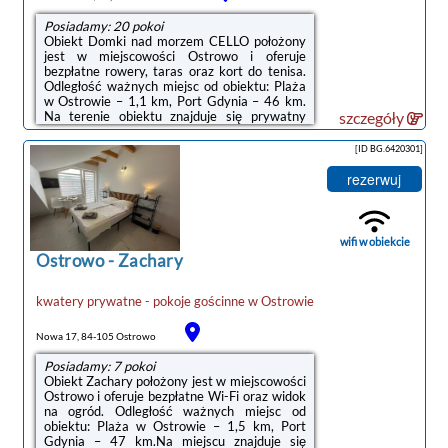
Posiadamy: 20 pokoi
Obiekt Domki nad morzem CELLO położony
jest w miejscowości Ostrowo i oferuje
bezpłatne rowery, taras oraz kort do tenisa.
Odległość ważnych miejsc od obiektu: Plaża
w Ostrowie – 1,1 km, Port Gdynia – 46 km.
Na terenie obiektu znajduje się prywatny
szczegóły
parking.W niektórych opcjach
zakwaterowania zapewniono także kuchnię z
[ID BG.6420301]
lodówką, piekarnikiem i płytą
kuchenną.Obiekt dysponuje sprzętem do
rezerwuj
grillowania.Okolica jest popularna wśród
miłośników trekkingu, wędkarstwa i jazdy na
rowerze. Goście mogą odprężyć się w
ogrodzie lub we wspólnym salonie.Odległość
wifi w obiekcie
ważnych miejsc ...
Ostrowo
-
Zachary
kwatery prywatne - pokoje gościnne
w
Ostrowie
Nowa 17, 84-105 Ostrowo
Posiadamy: 7 pokoi
Obiekt Zachary położony jest w miejscowości
Ostrowo i oferuje bezpłatne Wi-Fi oraz widok
na ogród. Odległość ważnych miejsc od
obiektu: Plaża w Ostrowie – 1,5 km, Port
Gdynia – 47 km.Na miejscu znajduje się