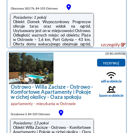
Obozowa 182/7b, 84-105 Ostrowo
Posiadamy: 1 pokój
Obiekt Domek Wypoczynkowy Progresyw
oferuje taras oraz widok na ogród.
Usytuowany jest on w miejscowości Ostrowo.
Odległość ważnych miejsc od obiektu: Plaża
w Ostrowie – 1,6 km, Port Gdynia – 43 km.
Oferta domu wakacyjnego obejmuje ogród,
szczegóły
sprzęt do grillowania, bezpłatne Wi-Fi oraz
bezpłatny prywatny parking.W domu
[ID BG.6439238]
wakacyjnym z 2 sypialniami zapewniono
klimatyzację oraz salon. Wyposażenie
rezerwuj
obejmuje też telewizor z płaskim ekranem z
dostępem do kanałów satelitarnych. Do
dyspozycji Gości jest część wypoczynkowa
oraz aneks kuchenny z lodówką, zmywarką i
wifi w obiekcie
mikrofalówką.Odległość ...
Ostrowo
-
Willa Zacisze - Ostrowo -
Komfortowe Apartamenty i Pokoje
basen w obiekcie
w cichej okolicy - Oaza spokoju
apartamenty - mieszkania
w
Ostrowie
Grzybowa 3, 84-105 Ostrowo
Posiadamy: 13 pokoi
Obiekt Willa Zacisze - Ostrowo - Komfortowe
Apartamenty i Pokoje w cichej okolicy - Oaza