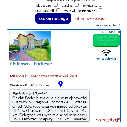
plac zabaw:
parking:
zwierzęta:
oferta dla singli:
wyżywienie (BB,HB,FB):
link tego wyszukiwania
Jak sortujemy oferty?
[ID BG.6443311]
Rezerwuj teraz!
Dostępny pokój
już od 367 zł
wifi w obiekcie
Ostrowo
-
Podlesie
pensjonaty - domy wczasowe
w
Ostrowie
noclegi Ostrowo
Wiankowa 15, 84-105 Ostrowo
Posiadamy: 10 pokoi
Obiekt Podlesie znajduje się w miejscowości
Ostrowo w regionie pomorskie i oferuje
ogród. Odległość ważnych miejsc od obiektu:
Plaża w Ostrowie – 1,3 km, Port Gdynia – 47
km. Odległość ważnych miejsc od pensjonatu
B&B: Dworzec kolejowy – 50 km, Dworzec
szczegóły
PKP Gdynia Główna – 50 km. Obiekt jest