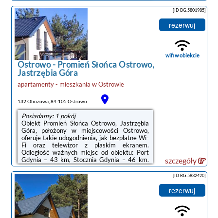
jak: Port Gdynia ( 47 km), Dworzec kolejowy (
48 km), Stocznia Gdynia ( 50 km). W obiekcie
[ID BG.5801985]
zapewniono wspólną kuchnię oraz bezpłatne
Wi-Fi we wszystkich pomieszczeniach.W
rezerwuj
każdym pokoju w obiekcie znajduje się szafa,
telewizor z płaskim ekranem, prywatna
łazienka oraz pościel. W każdej opcji
zakwaterowania w obiekcie zapewniono ...
wifi w obiekcie
Ostrowo
-
Promień Słońca Ostrowo,
Jastrzębia Góra
apartamenty - mieszkania
w
Ostrowie
132 Obozowa, 84-105 Ostrowo
Posiadamy: 1 pokój
Obiekt Promień Słońca Ostrowo, Jastrzębia
Góra, położony w miejscowości Ostrowo,
oferuje takie udogodnienia, jak bezpłatne Wi-
Fi oraz telewizor z płaskim ekranem.
Odległość ważnych miejsc od obiektu: Port
Gdynia – 43 km, Stocznia Gdynia – 46 km.
szczegóły
Obiekt zapewnia ogród oraz bezpłatny
prywatny parking. W okolicy w odległości 1,7
[ID BG.5832420]
km znajduje się Plaża w Ostrowie.W
apartamencie do dyspozycji gości
rezerwuj
przygotowano taras, kilka sypialni (2), salon
oraz kuchnię z doskonałym wyposażeniem. W
apartamencie zapewniono ręczniki i
pościel.Odległość ważnych miejsc od obiektu: