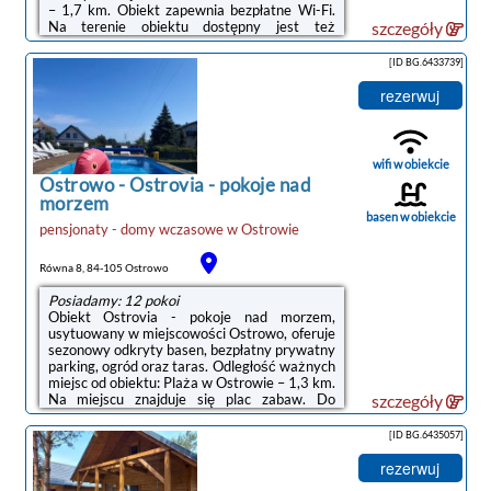
– 1,7 km. Obiekt zapewnia bezpłatne Wi-Fi.
Na terenie obiektu dostępny jest też
szczegóły
prywatny parking.Niektóre opcje
zakwaterowania wyposażono w telewizor z
[ID BG.6433739]
płaskim ekranem oraz odtwarzacz DVD.W
obiekcie serwowane jest śniadanie w formie
rezerwuj
bufetu.W obiekcie znajduje się plac zabaw, a
okolica jest popularna wśród miłośników
trekkingu i jazdy na rowerze.Odległość
ważnych miejsc od obiektu: Port Gdynia – 47
wifi w obiekcie
km, Dworzec kolejowy – 49 km. Lotnisko
Ostrowo
-
Ostrovia - pokoje nad
Lotnisko ...
morzem
basen w obiekcie
pensjonaty - domy wczasowe
w
Ostrowie
Równa 8, 84-105 Ostrowo
Posiadamy: 12 pokoi
Obiekt Ostrovia - pokoje nad morzem,
usytuowany w miejscowości Ostrowo, oferuje
sezonowy odkryty basen, bezpłatny prywatny
parking, ogród oraz taras. Odległość ważnych
miejsc od obiektu: Plaża w Ostrowie – 1,3 km.
Na miejscu znajduje się plac zabaw. Do
szczegóły
dyspozycji Gości są również pokoje rodzinne.
Obiekt jest idealnym wyborem dla
[ID BG.6435057]
niepalących. Odległość ważnych miejsc od
obiektu: Port Gdynia – 46 km.W każdej opcji
rezerwuj
zakwaterowania w obiekcie znajduje się