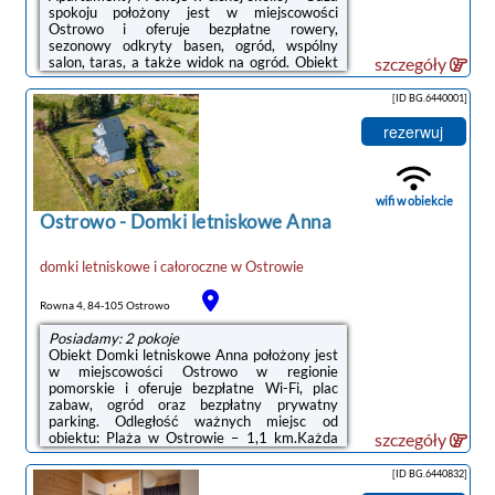
spokoju położony jest w miejscowości
Ostrowo i oferuje bezpłatne rowery,
sezonowy odkryty basen, ogród, wspólny
salon, taras, a także widok na ogród. Obiekt
szczegóły
zapewnia bezpłatne Wi-Fi we wszystkich
pomieszczeniach. Na terenie obiektu
[ID BG.6440001]
dostępny jest też prywatny
parking.Wszystkie opcje zakwaterowania
rezerwuj
mają balkon, kuchnię z lodówką, jadalnię oraz
prywatną łazienkę wyposażoną w prysznic i
suszarkę do włosów. Do dyspozycji Gości jest
też telewizor z płaskim ekranem.
wifi w obiekcie
Wyposażenie obejmuje ...
Ostrowo
-
Domki letniskowe Anna
domki letniskowe i całoroczne
w
Ostrowie
Rowna 4, 84-105 Ostrowo
Posiadamy: 2 pokoje
Obiekt Domki letniskowe Anna położony jest
w miejscowości Ostrowo w regionie
pomorskie i oferuje bezpłatne Wi-Fi, plac
zabaw, ogród oraz bezpłatny prywatny
parking. Odległość ważnych miejsc od
obiektu: Plaża w Ostrowie – 1,1 km.Każda
szczegóły
opcja zakwaterowania ma taras i
wyposażona jest w telewizor z płaskim
[ID BG.6440832]
ekranem. We wszystkich opcjach znajduje się