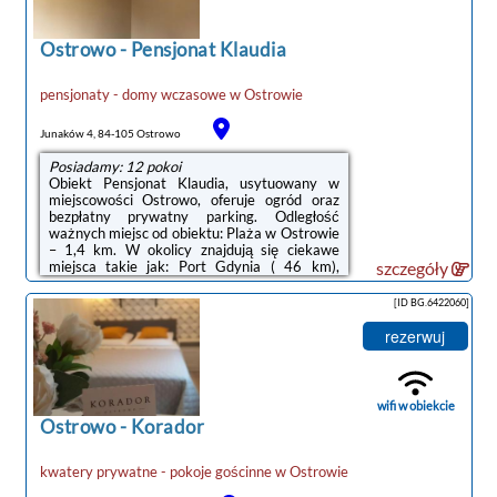
kosmetyków. W apartamencie zapewniono
ręczniki i pościel.Obiekt Apartament Leona
oferuje plac zabaw.Odległość ...
Ostrowo
-
Pensjonat Klaudia
pensjonaty - domy wczasowe
w
Ostrowie
Junaków 4, 84-105 Ostrowo
Posiadamy: 12 pokoi
Obiekt Pensjonat Klaudia, usytuowany w
miejscowości Ostrowo, oferuje ogród oraz
bezpłatny prywatny parking. Odległość
ważnych miejsc od obiektu: Plaża w Ostrowie
– 1,4 km. W okolicy znajdują się ciekawe
miejsca takie jak: Port Gdynia ( 46 km),
szczegóły
Stocznia Gdynia ( 50 km), Dworzec kolejowy (
50 km). Odległość ważnych miejsc od
[ID BG.6422060]
pensjonatu B&B: Dworzec PKP Gdynia
Główna – 50 km.W każdej opcji
rezerwuj
zakwaterowania w obiekcie zapewniono
szafę, telewizor z płaskim ekranem i
prywatną łazienkę. W każdym pokoju
znajduje się prywatna łazienka z prysznicem.
wifi w obiekcie
Wybrane pokoje mają również ...
Ostrowo
-
Korador
kwatery prywatne - pokoje gościnne
w
Ostrowie