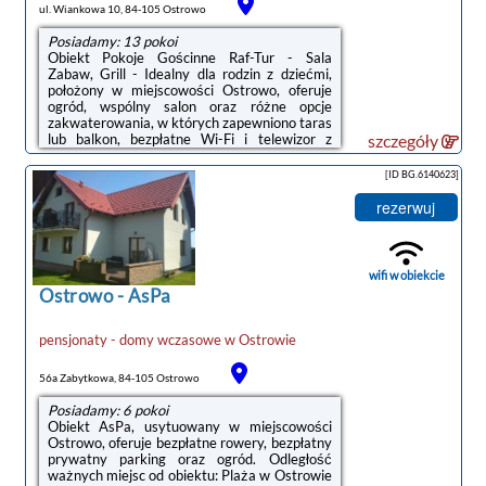
ul. Wiankowa 10, 84-105 Ostrowo
Posiadamy: 13 pokoi
Obiekt Pokoje Gościnne Raf-Tur - Sala
Zabaw, Grill - Idealny dla rodzin z dziećmi,
położony w miejscowości Ostrowo, oferuje
ogród, wspólny salon oraz różne opcje
zakwaterowania, w których zapewniono taras
lub balkon, bezpłatne Wi-Fi i telewizor z
szczegóły
płaskim ekranem.Wyposażenie obejmuje
także lodówkę i czajnik.Na terenie obiektu
[ID BG.6140623]
Pokoje Gościnne Raf-Tur - Sala Zabaw, Grill -
Idealny dla rodzin z dziećmi dostępny jest plac
rezerwuj
zabaw i sprzęt do grillowania.Odległość
ważnych miejsc od obiektu: Plaża w Ostrowie
– 1,5 km, Port Gdynia – 47 km. Lotnisko
Lotnisko Gdańsk-Rębiechowo ...
wifi w obiekcie
Ostrowo
-
AsPa
pensjonaty - domy wczasowe
w
Ostrowie
noclegi Ostrowo
56a Zabytkowa, 84-105 Ostrowo
Posiadamy: 6 pokoi
Obiekt AsPa, usytuowany w miejscowości
Ostrowo, oferuje bezpłatne rowery, bezpłatny
prywatny parking oraz ogród. Odległość
ważnych miejsc od obiektu: Plaża w Ostrowie