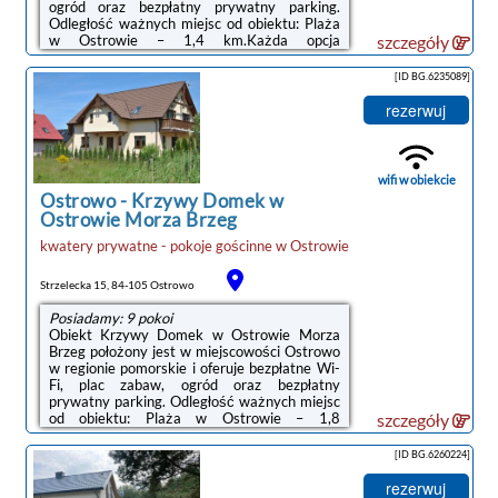
ogród oraz bezpłatny prywatny parking.
Odległość ważnych miejsc od obiektu: Plaża
w Ostrowie – 1,4 km.Każda opcja
szczegóły
zakwaterowania ma taras i wyposażona jest
w telewizor z płaskim ekranem. We
[ID BG.6235089]
wszystkich opcjach znajduje się aneks
kuchenny z pełnym wyposażeniem, w tym
rezerwuj
lodówką, jak również część wypoczynkowa z
rozkładaną sofą oraz prywatna łazienka z
prysznicem i bezpłatnym zestawem
kosmetyków. Wyposażenie obejmuje także
wifi w obiekcie
mikrofalówkę, ...
Ostrowo
-
Krzywy Domek w
Ostrowie Morza Brzeg
kwatery prywatne - pokoje gościnne
w
Ostrowie
Strzelecka 15, 84-105 Ostrowo
Posiadamy: 9 pokoi
Obiekt Krzywy Domek w Ostrowie Morza
Brzeg położony jest w miejscowości Ostrowo
w regionie pomorskie i oferuje bezpłatne Wi-
Fi, plac zabaw, ogród oraz bezpłatny
prywatny parking. Odległość ważnych miejsc
od obiektu: Plaża w Ostrowie – 1,8
szczegóły
km.Niektóre opcje zakwaterowania mają
taras lub balkon.Na terenie obiektu Krzywy
[ID BG.6260224]
Domek w Ostrowie Morza Brzeg znajduje się
sprzęt do grillowania.Odległość ważnych
rezerwuj