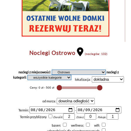
Noclegi Ostrowo
(noclegów: 132)
noclegi z miejscowości
:
noclegi z
kategorii
:
lokalizacja:
od morza:
Termin:
-
Termin przybliżony
Dorośli:
Dzieci:
Pokoje:
basen:
wellness:
wifi:
udogodnienia dla niepełnosprawnych: