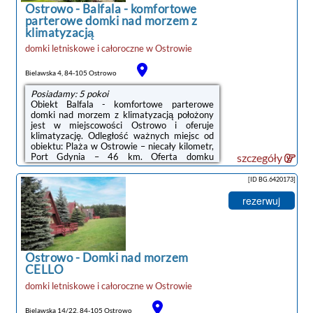
Gdynia Główna – 50 ...
Ostrowo
-
Balfala - komfortowe
parterowe domki nad morzem z
klimatyzacją
domki letniskowe i całoroczne
w
Ostrowie
Bielawska 4, 84-105 Ostrowo
Posiadamy: 5 pokoi
Obiekt Balfala - komfortowe parterowe
domki nad morzem z klimatyzacją położony
jest w miejscowości Ostrowo i oferuje
klimatyzację. Odległość ważnych miejsc od
obiektu: Plaża w Ostrowie – niecały kilometr,
Port Gdynia – 46 km. Oferta domku
szczegóły
letniskowego obejmuje ogród, sprzęt do
grillowania, bezpłatne Wi-Fi oraz bezpłatny
[ID BG.6420173]
prywatny parking.W domku letniskowym
zapewniono taras, kilka sypialni (2), salon z
rezerwuj
telewizorem z płaskim ekranem, aneks
kuchenny ze standardowym wyposażeniem,
takim jak lodówka i mikrofalówka, a także
łazienkę (1) z prysznicem. Goście mogą
podziwiać ...
Ostrowo
-
Domki nad morzem
CELLO
domki letniskowe i całoroczne
w
Ostrowie
Bielawska 14/22, 84-105 Ostrowo