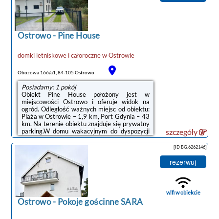
miejsc od obiektu: Port Gdynia – 47 km,
Dworzec kolejowy – 49 km. Lotnisko Lotnisko
Gdańsk-Rębiechowo znajduje się 70 km od
obiektu.Doba hotelowa od godziny 15:00 do
10:00.Please ...
Ostrowo
-
Pine House
domki letniskowe i całoroczne
w
Ostrowie
Obozowa 166/a1, 84-105 Ostrowo
Posiadamy: 1 pokój
Obiekt Pine House położony jest w
miejscowości Ostrowo i oferuje widok na
ogród. Odległość ważnych miejsc od obiektu:
Plaża w Ostrowie – 1,9 km, Port Gdynia – 43
km. Na terenie obiektu znajduje się prywatny
parking.W domu wakacyjnym do dyspozycji
szczegóły
gości przygotowano taras, kilka sypialni (2),
salon oraz kuchnię z doskonałym
[ID BG.6262146]
wyposażeniem. Goście mają do dyspozycji
telewizor z płaskim ekranem.Odległość
rezerwuj
ważnych miejsc od obiektu: Stocznia Gdynia –
46 km, Dworzec PKP Gdynia Główna – 46
km. Lotnisko Lotnisko Gdańsk-Rębiechowo
znajduje się 64 km od obiektu.Doba hotelowa
wifi w obiekcie
...
Ostrowo
-
Pokoje gościnne SARA