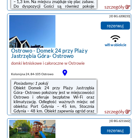
– 1,3 km. Na miejscu znajduje się plac zabaw.
Do dyspozycji Gości są również pokoje
szczegóły
rodzinne. Oferta pensjonatu B&B obejmuje
wannę z hydromasażem, bezpłatne Wi-Fi we
[ID BG.6208233]
wszystkich pomieszczeniach oraz wspólną
kuchnię.W każdej opcji zakwaterowania
rezerwuj
znajduje się prywatna łazienka. Niektóre
pokoje mają również taras, a z innych
roztacza się widok na ogród. W każdym
pokoju w obiekcie zapewniono prywatną
wifi w obiekcie
łazienkę.Odległość ...
Ostrowo
-
Domek 24 przy Plaży
Jastrzębia Góra- Ostrowo
domki letniskowe i całoroczne
w
Ostrowie
Kolonijna 24, 84-105 Ostrowo
Posiadamy: 1 pokój
Obiekt Domek 24 przy Plaży Jastrzębia
Góra- Ostrowo położony jest w miejscowości
Ostrowo i oferuje bezpłatne Wi-Fi oraz
klimatyzację. Odległość ważnych miejsc od
obiektu: Port Gdynia – 45 km, Stocznia
Gdynia – 48 km. Obiekt zapewnia ogród oraz
szczegóły
bezpłatny prywatny parking. W okolicy w
odległości 700 m znajduje się Plaża w
[ID BG.6211662]
Ostrowie.W domu wakacyjnym zapewniono
taras, sypialnię (1), salon z telewizorem z
rezerwuj
płaskim ekranem, aneks kuchenny ze