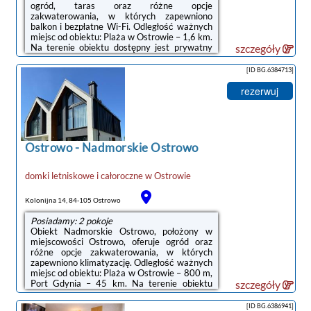
ogród, taras oraz różne opcje
zakwaterowania, w których zapewniono
balkon i bezpłatne Wi-Fi. Odległość ważnych
miejsc od obiektu: Plaża w Ostrowie – 1,6 km.
Na terenie obiektu dostępny jest prywatny
szczegóły
parking.We wszystkich opcjach
zakwaterowania zapewniono część
[ID BG.6384713]
wypoczynkową z rozkładaną sofą, jadalnię
oraz kuchnię z pełnym wyposażeniem, w tym
rezerwuj
lodówką, piekarnikiem i płytą
kuchenną.Odległość ważnych miejsc od
obiektu: Port Gdynia – 46 km, Stocznia
Gdynia – 49 km. Lotnisko Lotnisko Gdańsk-
Rębiechowo znajduje się 71 km od ...
Ostrowo
-
Nadmorskie Ostrowo
domki letniskowe i całoroczne
w
Ostrowie
Kolonijna 14, 84-105 Ostrowo
Posiadamy: 2 pokoje
Obiekt Nadmorskie Ostrowo, położony w
miejscowości Ostrowo, oferuje ogród oraz
różne opcje zakwaterowania, w których
zapewniono klimatyzację. Odległość ważnych
miejsc od obiektu: Plaża w Ostrowie – 800 m,
Port Gdynia – 45 km. Na terenie obiektu
szczegóły
znajduje się prywatny parking.Każda opcja
zakwaterowania ma taras i wyposażona jest
[ID BG.6386941]