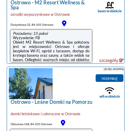
Ostrowo
-
M2 Resort Wellness &
Spa
basen w obiekcie
ośrodki wypoczynkowe
w
Ostrowie
Dożynkowa 32, 84-105 Ostrowo
Posiadamy: 15 pokoi
Wyżywienie: FB
Obiekt M2 Resort Wellness & Spa położony
jest w miejscowości Ostrowo i oferuje
bezpłatne Wi-Fi, ogród z tarasem, dostęp do
krytego basenu oraz sauny, a także widok na
basen. Odległość ważnych miejsc od obiektu:
szczegóły
Plaża w Ostrowie – 1,3 km, Port Gdynia – 46
km. Na terenie obiektu znajduje się prywatny
[ID BG.4933994]
parking.Niektóre opcje zakwaterowania
wyposażone są w telewizor z płaskim
rezerwuj
ekranem z dostępem do kanałów
satelitarnych. W wybranych opcjach
zapewniono też aneks kuchenny z pełnym
wyposażeniem, w tym lodówką, a także
wifi w obiekcie
prywatną łazienkę z prysznicem i bezpłatnym
Ostrowo
-
Leśne Domki na Pomorzu
zestawem ...
domki letniskowe i całoroczne
w
Ostrowie
Obozowa 168, 84-105 Ostrowo