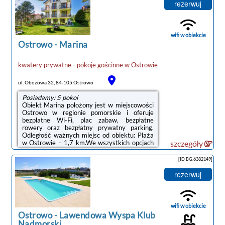
kolejowy – 49 km. Lotnisko Lotnisko Gdańsk-
rezerwuj
Rębiechowo oddalone jest o 70 km. Obiekt
organizuje ponadto płatny transfer
lotniskowy.Doba hotelowa od godziny 15:00
do 11:00.Prosimy o wcześniejsze
wifi w obiekcie
poinformowanie ...
Ostrowo
-
Marina
kwatery prywatne - pokoje gościnne
w
Ostrowie
ul. Obozowa 32, 84-105 Ostrowo
Posiadamy: 5 pokoi
Obiekt Marina położony jest w miejscowości
Ostrowo w regionie pomorskie i oferuje
bezpłatne Wi-Fi, plac zabaw, bezpłatne
rowery oraz bezpłatny prywatny parking.
Odległość ważnych miejsc od obiektu: Plaża
w Ostrowie – 1,7 km.We wszystkich opcjach
szczegóły
zakwaterowania znajduje się prywatna
łazienka z prysznicem, bezpłatnym zestawem
[ID BG.6382149]
kosmetyków i suszarką do włosów.Obiekt
dysponuje sprzętem do grillowania.Okolica
rezerwuj
jest popularna wśród miłośników trekkingu i
jazdy na rowerze. Goście mogą odprężyć się
w ogrodzie lub we wspólnym
salonie.Odległość ważnych miejsc od obiektu:
wifi w obiekcie
...
Ostrowo
-
Lawendowa Wyspa Klub
Nadmorski