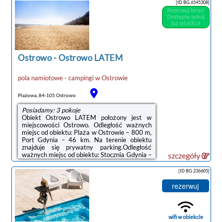
idealnym wyborem dla niepalących.
[ID BG.6545308]
Odległość ważnych miejsc od obiektu:
Rezerwuj teraz!
Stocznia Gdynia – 50 km.W każdym pokoju w
Dostępny pokój
obiekcie znajduje się szafa, telewizor z
już od 600 zł
płaskim ekranem oraz prywatna łazienka.
Pościel i ręczniki są zapewnione. We
wszystkich pokojach w obiekcie zapewniono
...
Ostrowo
-
Ostrowo LATEM
pola namiotowe - campingi
w
Ostrowie
Plażowa, 84-105 Ostrowo
Posiadamy: 3 pokoje
Obiekt Ostrowo LATEM położony jest w
miejscowości Ostrowo. Odległość ważnych
miejsc od obiektu: Plaża w Ostrowie – 800 m,
Port Gdynia – 46 km. Na terenie obiektu
znajduje się prywatny parking.Odległość
ważnych miejsc od obiektu: Stocznia Gdynia –
szczegóły
49 km, Dworzec PKP Gdynia Główna – 49
km. Lotnisko Lotnisko Gdańsk-Rębiechowo
[ID BG.236605]
znajduje się 67 km od obiektu.Doba hotelowa
od godziny 15:00 do 10:00.W obiekcie
rezerwuj
obowiązuje zakaz organizowania wieczorów
panieńskich, kawalerskich itp.Zarządzany
przez gospodarza prywatnego (osobę
fizyczną)W przypadku pobytu w obiekcie z
wifi w obiekcie
dziećmi ...