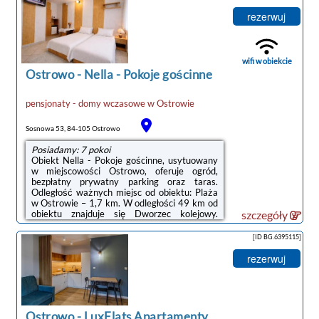
w telewizor z płaskim ekranem oraz pralkę.
We wszystkich opcjach znajduje się kuchnia z
rezerwuj
pełnym wyposażeniem, w tym lodówką, jak
również część wypoczynkowa z rozkładaną
sofą oraz współdzielona łazienka z wanną lub
prysznicem. Wyposażenie ...
wifi w obiekcie
Ostrowo
-
Nella - Pokoje gościnne
pensjonaty - domy wczasowe
w
Ostrowie
Sosnowa 53, 84-105 Ostrowo
Posiadamy: 7 pokoi
Obiekt Nella - Pokoje gościnne, usytuowany
w miejscowości Ostrowo, oferuje ogród,
bezpłatny prywatny parking oraz taras.
Odległość ważnych miejsc od obiektu: Plaża
w Ostrowie – 1,7 km. W odległości 49 km od
obiektu znajduje się Dworzec kolejowy.
szczegóły
Obiekt jest idealnym wyborem dla
niepalących. Odległość ważnych miejsc od
[ID BG.6395115]
obiektu: Port Gdynia – 47 km.W każdej opcji
zakwaterowania w obiekcie znajduje się
rezerwuj
szafa, telewizor z płaskim ekranem, prywatna
łazienka oraz pościel. We wszystkich
pokojach w obiekcie zapewniono prywatną
łazienkę z prysznicem i suszarką do włosów, ...
Ostrowo
-
LuxFlats Apartamenty