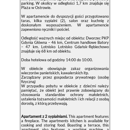
parking. W okolicy w odległości 1,7 km znajduje się
Plaża w Ostrowie.
W apartamencie do dyspozycji gości przygotowano
taras, kilka sypialni (2), salon oraz kuchnię z
doskonałym wyposażeniem. W apartamencie
zapewniono ręczniki i pościel.
Odległość ważnych miejsc od obiektu: Dworzec PKP
Gdynia Główna – 46 km, Centrum handlowe Batory
– 47 km. Lotnisko Lotnisko Gdańsk-Rębiechowo
znajduje się 68 km od obiektu.
Doba hotelowa od godziny
14:00
do
10:00
.
W obiekcie obowiązuje zakaz organizowania
wieczorów panieńskich, kawalerskich itp.
Zarządzany przez gospodarza prywatnego (osobę
fizyczną)
W przypadku pobytu w obiekcie z dziećmi należy
pamiętać, że obiekt jest prawnie zobowiązany do
stosowania standardów ochrony małoletnich,
ustalenia tożsamości małoletnich i ich relacji z osobą
dorosłą, z którą przebywają.
Apartament z 2 sypialniami.
This apartment features
a fireplace. The apartments kitchen is available for
cooking and storing food. Boasting a terrace, this
apartment also features a washing machine, a