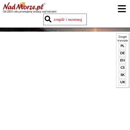
Od 2001 roku promujemy wczasy nad morzem
Google
translate
PL
DE
EN
CS
SK
UK