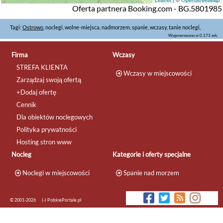
Oferta partnera Booking.com - BG.5801985
Tagi:
Ostrowo
, noclegi, wolne-miejsca, nadmorzem, spanie, wczasy, tanie noclegi,
Wygenerowano w 0.173 sek.
Firma
Wczasy
STREFA KLIENTA
Wczasy w miejscowości
Zarządzaj swoją ofertą
+Dodaj ofertę
Cennik
Dla obiektów noclegowych
Polityka prywatności
Hosting stron www
Nocleg
Kategorie i oferty specjalne
Noclegi w miejscowości
Spanie nad morzem
© 2001-2026
(-) PolskiePortale.pl