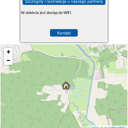
Szczegóły i rezerwacja u naszego partnera
W obiekcie jest dostęp do WiFi.
Kontakt
+
−
Leaflet
| ©
OpenStreetMap