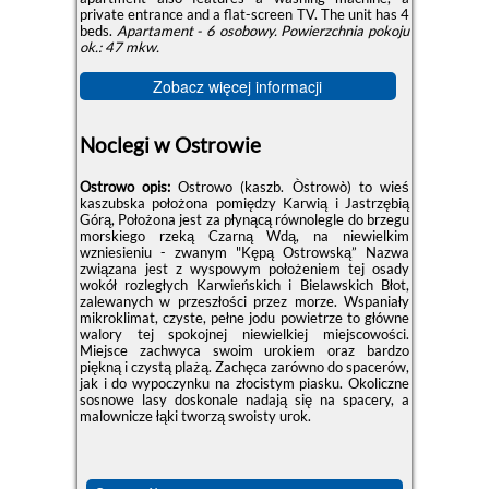
private entrance and a flat-screen TV. The unit has 4
beds.
Apartament - 6 osobowy.
Powierzchnia pokoju
ok.: 47 mkw.
Zobacz więcej informacji
Noclegi w Ostrowie
Ostrowo opis:
Ostrowo (kaszb. Òstrowò) to wieś
kaszubska położona pomiędzy Karwią i Jastrzębią
Górą, Położona jest za płynącą równolegle do brzegu
morskiego rzeką Czarną Wdą, na niewielkim
wzniesieniu - zwanym "Kępą Ostrowską” Nazwa
związana jest z wyspowym położeniem tej osady
wokół rozległych Karwieńskich i Bielawskich Błot,
zalewanych w przeszłości przez morze. Wspaniały
mikroklimat, czyste, pełne jodu powietrze to główne
walory tej spokojnej niewielkiej miejscowości.
Miejsce zachwyca swoim urokiem oraz bardzo
piękną i czystą plażą. Zachęca zarówno do spacerów,
jak i do wypoczynku na złocistym piasku. Okoliczne
sosnowe lasy doskonale nadają się na spacery, a
malownicze łąki tworzą swoisty urok.