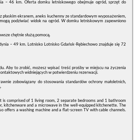
nia – 46 km. Oferta domku letniskowego obejmuje ogród, sprzęt do
rem z płaskim ekranem, aneks kuchenny ze standardowym wyposażeniem,
cie mogą podziwiać widok na ogród. W domku letniskowym zapewniono
zawsze chętnie służą pomocą.
dynia – 49 km. Lotnisko Lotnisko Gdańsk-Rębiechowo znajduje się 72
du. Aby to zrobić, możesz wpisać treść prośby w miejscu na życzenia
kontaktowych widniejących w potwierdzeniu rezerwacji.
prawnie zobowiązany do stosowania standardów ochrony małoletnich,
.
let is comprised of 1 living room, 2 separate bedrooms and 1 bathroom
tor, kitchenware and a microwave in the well-equipped kitchenette. The
lso offers a washing machine and a flat-screen TV with cable channels.