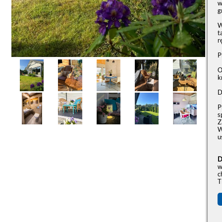
w
g
W
t
r
P
O
k
D
P
s
Z
W
u
D
w
c
T