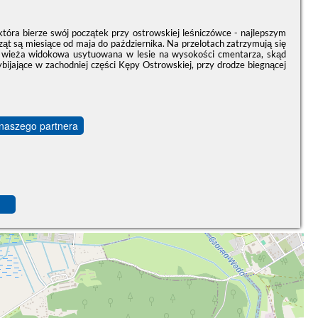
która bierze swój początek przy ostrowskiej leśniczówce - najlepszym
ząt są miesiące od maja do października. Na przelotach zatrzymują się
ana wieża widokowa usytuowana w lesie na wysokości cmentarza, skąd
ybijające w zachodniej części Kępy Ostrowskiej, przy drodze biegnącej
 naszego partnera