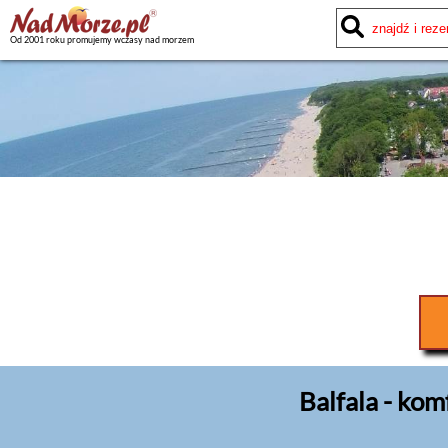
Od 2001 roku promujemy wczasy nad morzem
Balfala - ko