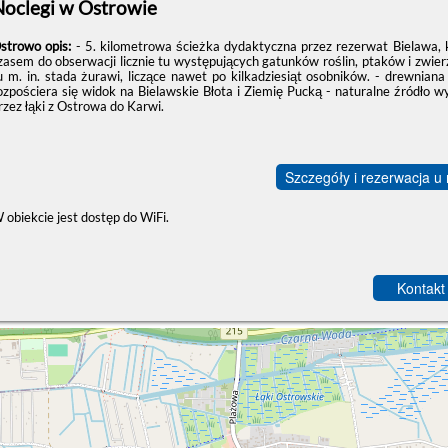
Noclegi w Ostrowie
strowo opis:
- 5. kilometrowa ścieżka dydaktyczna przez rezerwat Bielawa, 
zasem do obserwacji licznie tu występujących gatunków roślin, ptaków i zwier
u m. in. stada żurawi, liczące nawet po kilkadziesiąt osobników. - drewni
ozpościera się widok na Bielawskie Błota i Ziemię Pucką - naturalne źródło w
rzez łąki z Ostrowa do Karwi.
Szczegóły i rezerwacja u
 obiekcie jest dostęp do WiFi.
Kontakt