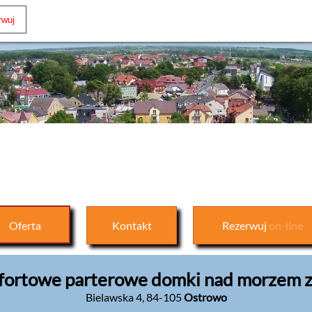
Oferta
Kontakt
Rezerwuj
on-line
mfortowe parterowe domki nad morzem z
Bielawska 4
,
84-105
Ostrowo