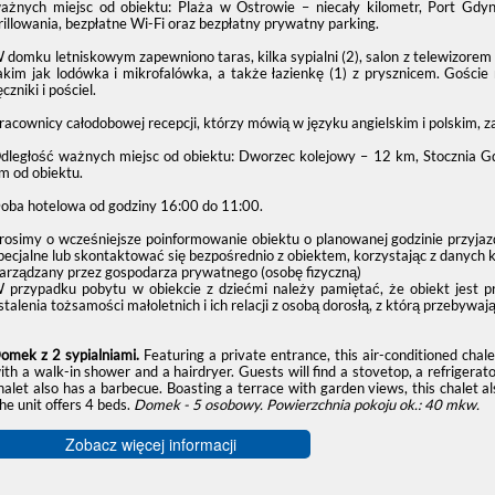
ażnych miejsc od obiektu: Plaża w Ostrowie – niecały kilometr, Port Gdy
rillowania, bezpłatne Wi-Fi oraz bezpłatny prywatny parking.
 domku letniskowym zapewniono taras, kilka sypialni (2), salon z telewizo
akim jak lodówka i mikrofalówka, a także łazienkę (1) z prysznicem. Goś
ęczniki i pościel.
racownicy całodobowej recepcji, którzy mówią w języku angielskim i polskim, 
dległość ważnych miejsc od obiektu: Dworzec kolejowy – 12 km, Stocznia G
m od obiektu.
oba hotelowa od godziny
16:00
do
11:00
.
rosimy o wcześniejsze poinformowanie obiektu o planowanej godzinie przyjaz
pecjalne lub skontaktować się bezpośrednio z obiektem, korzystając z danych 
arządzany przez gospodarza prywatnego (osobę fizyczną)
 przypadku pobytu w obiekcie z dziećmi należy pamiętać, że obiekt jest 
stalenia tożsamości małoletnich i ich relacji z osobą dorosłą, z którą przebywają
omek z 2 sypialniami.
Featuring a private entrance, this air-conditioned cha
ith a walk-in shower and a hairdryer. Guests will find a stovetop, a refrigera
halet also has a barbecue. Boasting a terrace with garden views, this chalet a
he unit offers 4 beds.
Domek - 5 osobowy.
Powierzchnia pokoju ok.: 40 mkw.
Zobacz więcej informacji