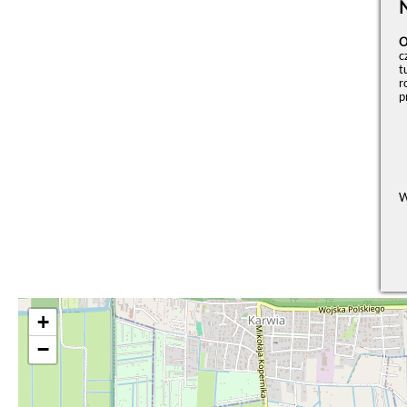
O
c
t
r
p
W
+
−