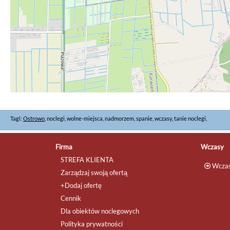
Tagi:
Ostrowo
, noclegi, wolne-miejsca, nadmorzem, spanie, wczasy, tanie noclegi,
Firma
Wczasy
STREFA KLIENTA
Wczas
Zarządzaj swoją ofertą
+Dodaj ofertę
Cennik
Dla obiektów noclegowych
Polityka prywatności