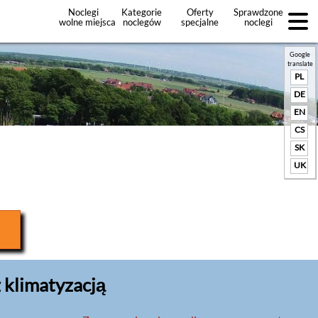
Noclegi
Kategorie
Oferty
Sprawdzone
wolne miejsca
noclegów
specjalne
noclegi
noclegów
+Dodaj
ofertę
Google
translate
PL
DE
EN
CS
SK
UK
 klimatyzacją