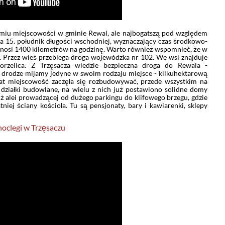
iedmiu miejscowości w gminie Rewal, ale najbogatszą pod względem
a 15. południk długości wschodniej, wyznaczający czas środkowo-
wynosi 1400 kilometrów na godzinę. Warto również wspomnieć, że w
ej. Przez wieś przebiega droga wojewódzka nr 102. We wsi znajduje
gorzelica. Z Trzęsacza wiedzie bezpieczna droga do Rewala -
o drodze mijamy jedyne w swoim rodzaju miejsce - kilkuhektarową
u lat miejscowość zaczęła się rozbudowywać, przede wszystkim na
w działki budowlane, na wielu z nich już postawiono solidne domy
uż alei prowadzącej od dużego parkingu do klifowego brzegu, gdzie
niej ściany kościoła. Tu są pensjonaty, bary i kawiarenki, sklepy
noclegi w Trzęsaczu