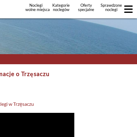
Noclegi
Kategorie
Oferty
Sprawdzone
wolne miejsca
noclegów
specjalne
noclegi
noclegów
+Dodaj
ofertę
macje o Trzęsaczu
legi w Trzęsaczu