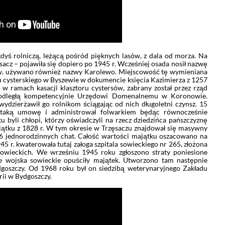
egdyś rolniczą, leżącą pośród pięknych lasów, z dala od morza. Na
cz – pojawiła się dopiero po 1945 r. Wcześniej osada nosił nazwę
XX w. używano również nazwy Karolewo. Miejscowość tę wymieniana
nu cysterskiego w Byszewie w dokumencie księcia Kazimierza z 1257
, w ramach kasacji klasztoru cystersów, zabrany został przez rząd
podległą kompetencyjnie Urzędowi Domenalnemu w Koronowie.
 wydzierżawił go rolnikom ściągając od nich długoletni czynsz. 15
 taką umowę i administrował folwarkiem będąc równocześnie
 byli chłopi, którzy oświadczyli na rzecz dziedzińca pańszczyznę
ajątku z 1828 r. W tym okresie w Trzęsaczu znajdował się masywny
6 jednorodzinnych chat. Całość wartości majątku oszacowano na
5 r. kwaterowała tutaj załoga szpitala sowieckiego nr 265, złożona
 sowieckich. We wrześniu 1945 roku zgłoszono straty poniesione
e wojska sowieckie opuściły majątek. Utworzono tam następnie
goszczy. Od 1968 roku był on siedzibą weterynaryjnego Zakładu
ii w Bydgoszczy.