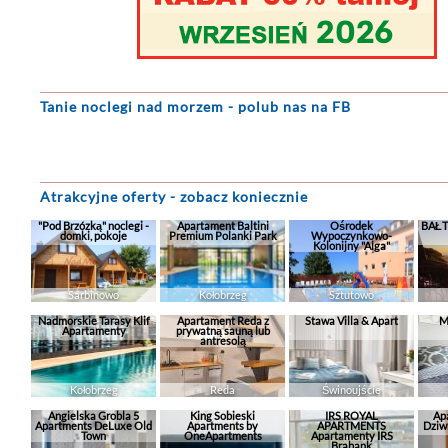
Tanie noclegi
nad morzem - polub nas na FB
Atrakcyjne oferty - zobacz koniecznie
"Pod Brzózką" noclegi -
Apartament Baltini
Ośrodek
BAŁT
domki, pokoje
Premium Polanki Park
Wypoczynkowo-
Kolonijny "Alga"
Sarbinowo
Kołobrzeg
Sztutowo
Nadmorskie Tarasy Klif
Apartament Reda z
Stawa Villa & Apart
M
Apartamenty
prywatną sauną lub
antresolą
Kołobrzeg
Reda
Świnoujście
Angielska Grobla 5
King Sobieski
IRS ROYAL
Ap
Apartments DeLuxe Old
Apartments by
APARTMENTS
Dziw
Town
OneApartments
Apartamenty IRS
Brabank