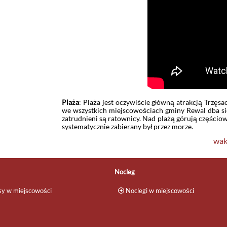
Plaża
: Plaża jest oczywiście główną atrakcją Trzęsa
we wszystkich miejscowościach gminy Rewal dba się
zatrudnieni są ratownicy. Nad plażą górują częściow
systematycznie zabierany był przez morze.
wak
Nocleg
y w miejscowości
Noclegi w miejscowości