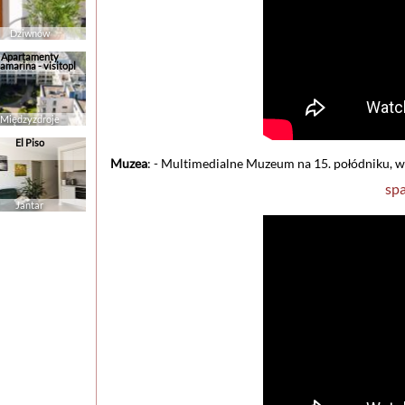
Dziwnów
Apartamenty
amarina - visitopl
Międzyzdroje
El Piso
Muzea
: - Multimedialne Muzeum na 15. połódniku,
spa
Jantar