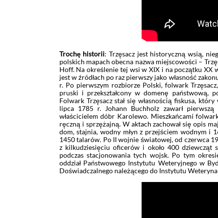
Trochę historii
: Trzęsacz jest historyczną wsią, ni
polskich mapach obecna nazwa miejscowości – Trzęsa
Hoff. Na określenie tej wsi w XIX i na początku 
jest w źródłach po raz pierwszy jako własność zako
r. Po pierwszym rozbiorze Polski, folwark Trzęsacz
pruski i przekształcony w domenę państwową, 
Folwark Trzęsacz stał się własnością fiskusa, który
lipca 1785 r. Johann Buchholz zawarł pierwszą
właścicielem dóbr Karolewo. Mieszkańcami folwarku
ręczną i sprzężajną. W aktach zachował się opis m
dom, stajnia, wodny młyn z przejściem wodnym i 1
1450 talarów. Po II wojnie światowej, od czerwca 194
z kilkudziesięciu oficerów i około 400 dziewcząt
podczas stacjonowania tych wojsk. Po tym okresi
oddział Państwowego Instytutu Weteryjnego w Byd
Doświadczalnego należącego do Instytutu Weterynar