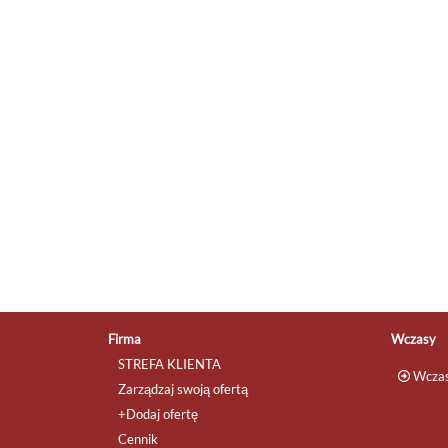
Firma
Wczasy
STREFA KLIENTA
Wczas
Zarządzaj swoją ofertą
+Dodaj ofertę
Cennik