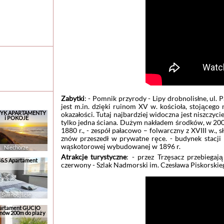
Zabytki
: - Pomnik przyrody - Lipy drobnolisłne, ul. 
jest m.in. dzięki ruinom XV w. kościoła, stojącego
YK APARTAMENTY
okazałości. Tutaj najbardziej widoczna jest niszczycie
i POKOJE
tylko jedna ściana. Dużym nakładem środków, w 2001
1880 r., - zespół pałacowo – folwarczny z XVIII w., 
znów przeszedł w prywatne ręce. - budynek stacji 
wąskotorowej wybudowanej w 1896 r.
Niechorze
Atrakcje turystyczne
: - przez Trzęsacz przebiegaj
&S Apartament
czerwony - Szlak Nadmorski im. Czesława Piskorskieg
Świnoujście
artament GUCIO
nów 200m do plaży