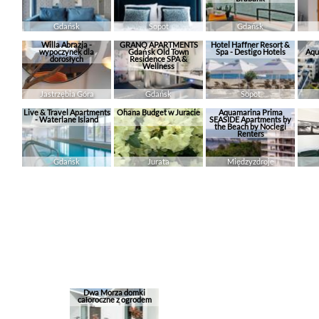
Gdańsk
Sopot
Gdańsk
Willa Abrazja -
GRANO APARTMENTS
Hotel Haffner Resort &
wypoczynek dla
Gdańsk Old Town
Spa - Destigo Hotels
Aqu
dorosłych
Residence SPA &
Wellness
Jastrzębia Góra
Gdańsk
Sopot
Live & Travel Apartments
Ohana Budget w Juracie
Aquamarina Prima
- Waterlane Island
SEASIDE Apartments by
the Beach by Noclegi
Renters
Gdańsk
Jurata
Międzyzdroje
Dwa Morza domki
całoroczne z ogrodem