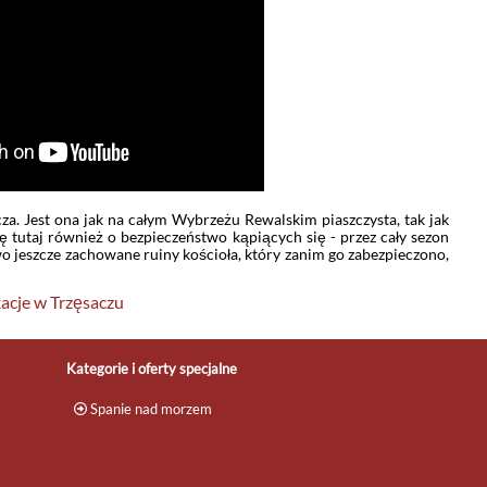
cza. Jest ona jak na całym Wybrzeżu Rewalskim piaszczysta, tak jak
 tutaj również o bezpieczeństwo kąpiących się - przez cały sezon
o jeszcze zachowane ruiny kościoła, który zanim go zabezpieczono,
acje w Trzęsaczu
Kategorie i oferty specjalne
Spanie nad morzem