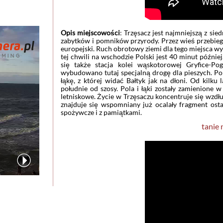
Opis miejscowości
: Trzęsacz jest najmniejszą z s
zabytków i pomników przyrody. Przez wieś przebieg
europejski. Ruch obrotowy ziemi dla tego miejsca 
tej chwili na wschodzie Polski jest 40 minut późni
się także stacja kolei wąskotorowej Gryfice-Po
wybudowano tutaj specjalną drogę dla pieszych. P
łąkę, z której widać Bałtyk jak na dłoni. Od kilk
południe od szosy. Pola i łąki zostały zamienione 
letniskowe. Życie w Trzęsaczu koncentruje się wzdł
znajduje się wspomniany już ocalały fragment ostat
spożywcze i z pamiątkami.
tanie 