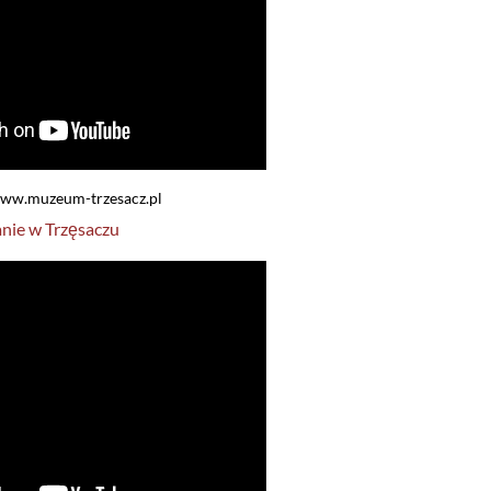
 www.muzeum-trzesacz.pl
nie w Trzęsaczu