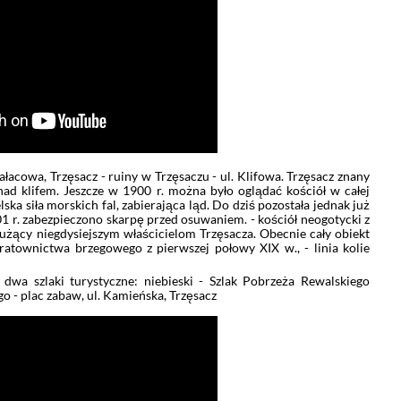
Pałacowa, Trzęsacz - ruiny w Trzęsaczu - ul. Klifowa. Trzęsacz znany
 nad klifem. Jeszcze w 1900 r. można było oglądać kościół w całej
lska siła morskich fal, zabierająca ląd. Do dziś pozostała jednak już
 r. zabezpieczono skarpę przed osuwaniem. - kościół neogotycki z
służący niegdysiejszym właścicielom Trzęsacza. Obecnie cały obiekt
ratownictwa brzegowego z pierwszej połowy XIX w., - linia kolie
ą dwa szlaki turystyczne: niebieski - Szlak Pobrzeża Rewalskiego
o - plac zabaw, ul. Kamieńska, Trzęsacz