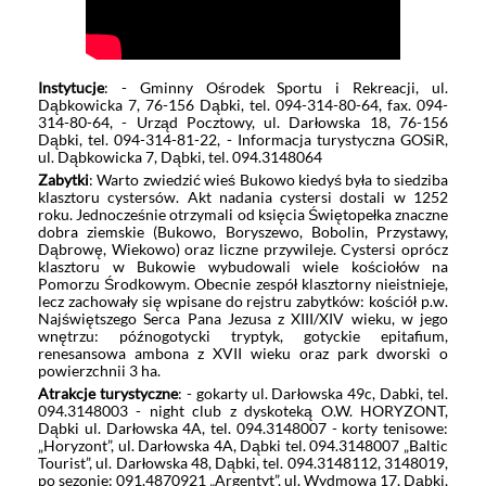
Instytucje
: - Gminny Ośrodek Sportu i Rekreacji, ul.
Dąbkowicka 7, 76-156 Dąbki, tel. 094-314-80-64, fax. 094-
314-80-64, - Urząd Pocztowy, ul. Darłowska 18, 76-156
Dąbki, tel. 094-314-81-22, - Informacja turystyczna GOSiR,
ul. Dąbkowicka 7, Dąbki, tel. 094.3148064
Zabytki
: Warto zwiedzić wieś Bukowo kiedyś była to siedziba
klasztoru cystersów. Akt nadania cystersi dostali w 1252
roku. Jednocześnie otrzymali od księcia Świętopełka znaczne
dobra ziemskie (Bukowo, Boryszewo, Bobolin, Przystawy,
Dąbrowę, Wiekowo) oraz liczne przywileje. Cystersi oprócz
klasztoru w Bukowie wybudowali wiele kościołów na
Pomorzu Środkowym. Obecnie zespół klasztorny nieistnieje,
lecz zachowały się wpisane do rejstru zabytków: kościół p.w.
Najświętszego Serca Pana Jezusa z XIII/XIV wieku, w jego
wnętrzu: późnogotycki tryptyk, gotyckie epitafium,
renesansowa ambona z XVII wieku oraz park dworski o
powierzchnii 3 ha.
Atrakcje turystyczne
: - gokarty ul. Darłowska 49c, Dabki, tel.
094.3148003 - night club z dyskoteką O.W. HORYZONT,
Dąbki ul. Darłowska 4A, tel. 094.3148007 - korty tenisowe:
„Horyzont”, ul. Darłowska 4A, Dąbki tel. 094.3148007 „Baltic
Tourist”, ul. Darłowska 48, Dąbki, tel. 094.3148112, 3148019,
po sezonie: 091.4870921 „Argentyt”, ul. Wydmowa 17, Dąbki,