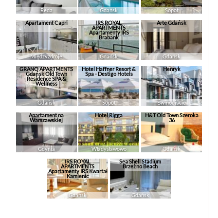
Reda
Gdańsk
Sopot
Apartament Capri
IRS ROYAL
Arte Gdańsk
APARTMENTS
Apartamenty IRS
Brabank
Międzyzdroje
Gdańsk
Gdańsk
GRANO APARTMENTS
Hotel Haffner Resort &
Henryk
Gdańsk Old Town
Spa - Destigo Hotels
Residence SPA &
Wellness
Gdańsk
Sopot
Świnoujście
Apartament na
Hotel Rigga
H&T Old Town Szeroka
Warszawskiej
36
Gdynia
Władysławowo
Gdańsk
IRS ROYAL
Sea Shell Stadium
APARTMENTS
Brzeźno Beach
Apartamenty IRS Kwartał
Kamienic
Gdańsk
Gdańsk