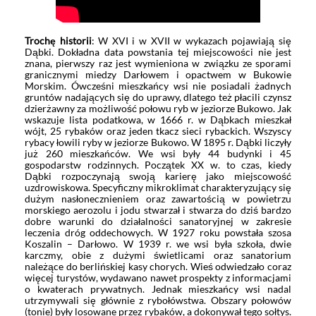
Trochę historii
: W XVI i w XVII w wykazach pojawiają się
Dąbki. Dokładna data powstania tej miejscowości nie jest
znana, pierwszy raz jest wymieniona w związku ze sporami
granicznymi miedzy Darłowem i opactwem w Bukowie
Morskim. Ówcześni mieszkańcy wsi nie posiadali żadnych
gruntów nadających się do uprawy, dlatego też płacili czynsz
dzierżawny za możliwość połowu ryb w jeziorze Bukowo. Jak
wskazuje lista podatkowa, w 1666 r. w Dąbkach mieszkał
wójt, 25 rybaków oraz jeden tkacz sieci rybackich. Wszyscy
rybacy łowili ryby w jeziorze Bukowo. W 1895 r. Dąbki liczyły
już 260 mieszkańców. We wsi były 44 budynki i 45
gospodarstw rodzinnych. Początek XX w. to czas, kiedy
Dąbki rozpoczynają swoją karierę jako miejscowość
uzdrowiskowa. Specyficzny mikroklimat charakteryzujący się
dużym nasłonecznieniem oraz zawartością w powietrzu
morskiego aerozolu i jodu stwarzał i stwarza do dziś bardzo
dobre warunki do działalności sanatoryjnej w zakresie
leczenia dróg oddechowych. W 1927 roku powstała szosa
Koszalin – Darłowo. W 1939 r. we wsi była szkoła, dwie
karczmy, obie z dużymi świetlicami oraz sanatorium
należące do berlińskiej kasy chorych. Wieś odwiedzało coraz
więcej turystów, wydawano nawet prospekty z informacjami
o kwaterach prywatnych. Jednak mieszkańcy wsi nadal
utrzymywali się głównie z rybołówstwa. Obszary połowów
(tonie) były losowane przez rybaków, a dokonywał tego sołtys.