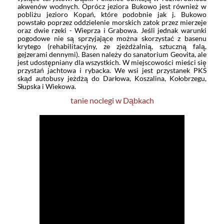
akwenów wodnych. Oprócz jeziora Bukowo jest również w
pobliżu jezioro Kopań, które podobnie jak j. Bukowo
powstało poprzez oddzielenie morskich zatok przez mierzeje
oraz dwie rzeki - Wieprza i Grabowa. Jeśli jednak warunki
pogodowe nie są sprzyjające można skorzystać z basenu
krytego (rehabilitacyjny, ze zjeżdżalnią, sztuczną falą,
gejzerami dennymi). Basen należy do sanatorium Geovita, ale
jest udostępniany dla wszystkich. W miejscowości mieści się
przystań jachtowa i rybacka. We wsi jest przystanek PKS
skąd autobusy jeżdżą do Darłowa, Koszalina, Kołobrzegu,
Słupska i Wiekowa.
tanie noclegi w Dąbkach