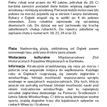
Pełny rybak miał prawo do 40 żaków, półrybak do 20. Ci
bardziej zamożni posiadali dwie łodzie: większą żaglowo -
wiosłową i mniejszą wiosłową. Pierwsze łodzie motorowe (do
połowu na morzu) pojawiły się w okresie I wojny światowej.
Rybacy z Dąbek wiązali się w spółki po 4 do połowu
niewodem. Żony rybaków zajmowały się sprzedażą
złowionych ryb. Do dzisiaj we wsi zachowało się trochę
zabytkowych chałup rybackich. Do rejestru zabytków są
zapisane chaty o numerach: 18, 21, 24 oraz 33.
Plaża
: Nadmorską plażę, oddzieloną od Dąbek pasem
sosnowego lasu, pokrywa drobny jasny piasek.
Wydarzenia kulturalne
: Międzynarodowy Zlot
Historycznych Pojazdów Wojskowych w Darłówku
Informacja
: Atrakcyjnie przedstawiają się rejsy po morzu i
jeziorze oraz wspaniałe miejsca do wędkowania. Każdego
roku w Dąbkach rozgrywają się zawody żeglarskie i
windsurfingu. Istnieje możliwość wypożyczenia sprzętu
wodnego w specjalnych wypożyczalniach. Dla tych, którzy
jeszcze nie potrafią surfować istnieje możliwość nauki pod
okiem instruktorów windsurfingu. Jest tu największy
ośrodek żeglarstwa deskowego na Pomorzu Środkowym i
Letnia Szkoła Windsurfingu. Ci którzy wolą łatwiejsze wodne
sporty, znajdą dogodne trasy dla kajakowych spływów na
rzekach Wieprzy i Grabowa.