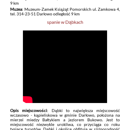
9 km
Muzea
: Muzeum-Zamek Książąt Pomorskich ul. Zamkowa 4,
tel. 314-23-51 Darłowo odległość 9 km
spanie w Dąbkach
Opis miejscowości
: Dąbki to największa miejscowość
wczasowo - kąpieliskowa w gminie Darłowo, położona na
mierzei miedzy Bałtykiem a jeziorem Bukowo. Jest to
miejscowość niezwykle urokliwa, co przyciąga co roku
tysiące turystów. Dąbki i okolice obfitują w różnorodność