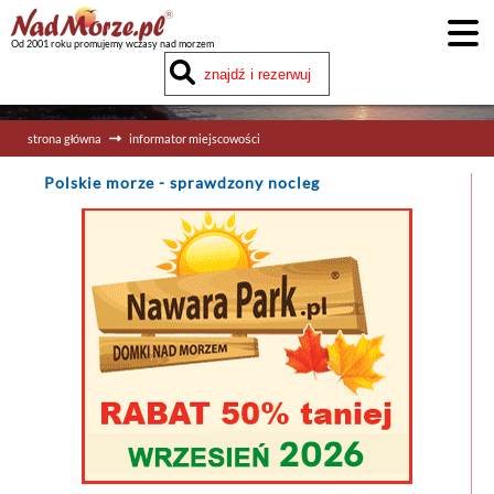
Od 2001 roku promujemy wczasy nad morzem
strona główna
informator miejscowości
Polskie morze
- sprawdzony nocleg