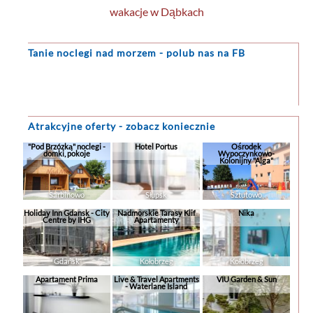
wakacje w Dąbkach
Tanie noclegi
nad morzem - polub nas na FB
Atrakcyjne oferty - zobacz koniecznie
"Pod Brzózką" noclegi -
Hotel Portus
Ośrodek
domki, pokoje
Wypoczynkowo-
Kolonijny "Alga"
Sarbinowo
Słupsk
Sztutowo
Holiday Inn Gdansk - City
Nadmorskie Tarasy Klif
Nika
Centre by IHG
Apartamenty
Gdańsk
Kołobrzeg
Kołobrzeg
Apartament Prima
Live & Travel Apartments
VIU Garden & Sun
- Waterlane Island