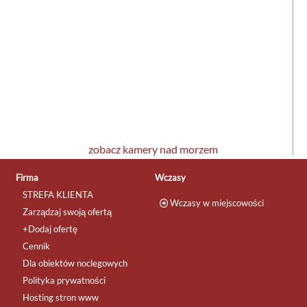
zobacz kamery nad morzem
Firma
Wczasy
STREFA KLIENTA
Wczasy w miejscowości
Zarządzaj swoją ofertą
+Dodaj ofertę
Cennik
Dla obiektów noclegowych
Polityka prywatności
Hosting stron www