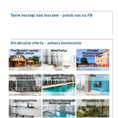
Tanie noclegi
nad morzem - polub nas na FB
Atrakcyjne oferty - zobacz koniecznie
"Pod Brzózką" noclegi -
Hotel Portus
Ośrodek
domki, pokoje
Wypoczynkowo-
Kolonijny "Alga"
Sarbinowo
Słupsk
Sztutowo
Holiday Inn Gdansk - City
Nadmorskie Tarasy Klif
Nika
Centre by IHG
Apartamenty
Gdańsk
Kołobrzeg
Kołobrzeg
Apartament Prima
Live & Travel Apartments
VIU Garden & Sun
- Waterlane Island