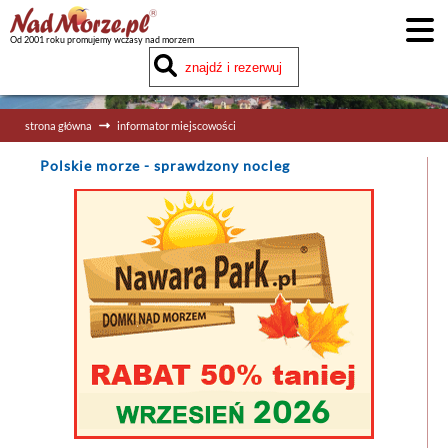
Od 2001 roku promujemy wczasy nad morzem
strona główna
informator miejscowości
Polskie morze
- sprawdzony nocleg