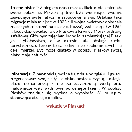
Trochę historii
: Z biegiem czasu osada kilkakrotnie zmieniała
swoje położenie. Przyczyną tego były wędrujące wydmy,
zasypujące systematycznie zabudowania wsi. Ostatnia taka
migracja miała miejsce w 1825 r. II wojna światowa dokonała
znacznych zniszczeń na osadzie. Rozwój wsi nastąpił w 1964
r. kiedy doprowadzono do Piasków z Krynicy Morskiej drogę
asfaltową. Głównym zajęciem ludności zamieszkującej Piaski
jest rybołówstwo, a w okresie lata obsługa ruchu
turystycznego. Tereny te są jednymi ze spokojniejszych na
całej mierzei. Być może dlatego w pobliżu Piasków swoją
plażę mają naturyści.
Informacja
: Z pewnością można tu, z dala od zgiełku i gwaru
zregenerować swoje siły. Letnisko posiada czystą, rozległą
plażę pełnomorską z nie zanieczyszczoną wodą oraz
malownicze wały wydmowe porośnięte lasem. W pobliżu
Piasków znajduje się wydma o wysokości 31 m n.p.m.
stanowiąca atrakcję okolicy.
wakacje w Piaskach