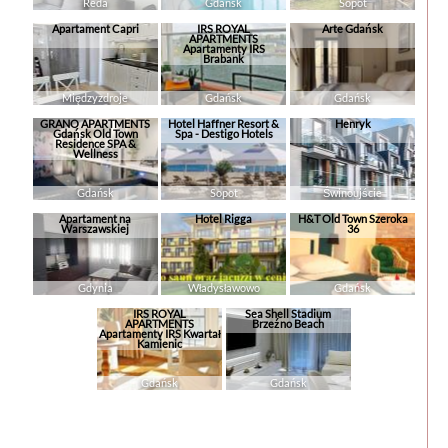
Reda
Gdańsk
Sopot
Apartament Capri
IRS ROYAL
Arte Gdańsk
APARTMENTS
Apartamenty IRS
Brabank
Międzyzdroje
Gdańsk
Gdańsk
GRANO APARTMENTS
Hotel Haffner Resort &
Henryk
Gdańsk Old Town
Spa - Destigo Hotels
Residence SPA &
Wellness
Gdańsk
Sopot
Świnoujście
Apartament na
Hotel Rigga
H&T Old Town Szeroka
Warszawskiej
36
Gdynia
Władysławowo
Gdańsk
IRS ROYAL
Sea Shell Stadium
APARTMENTS
Brzeźno Beach
Apartamenty IRS Kwartał
Kamienic
Gdańsk
Gdańsk