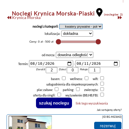
Noclegi Krynica Morska-Piaski
(noclegów: 2)
Krynica Morska
noclegi z kategorii
:
lokalizacja:
od morza:
Termin:
-
Dorośli:
Dzieci:
Pokoje:
basen:
wellness:
wifi:
udogodnienia dla niepełnosprawnych:
plac zabaw:
parking:
zwierzęta:
oferta dla singli:
wyżywienie (BB,HB,FB):
link tego wyszukiwania
Jak sortujemy oferty?
[ID BG.4423642]
rezerwuj