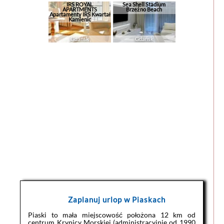
IRS ROYAL
Sea Shell Stadium
APARTMENTS
Brzeźno Beach
Apartamenty IRS Kwartał
Kamienic
Gdańsk
Gdańsk
Zaplanuj urlop w Piaskach
Piaski to mała miejscowość położona 12 km od
centrum Krynicy Morskiej (administracyjnie od 1990