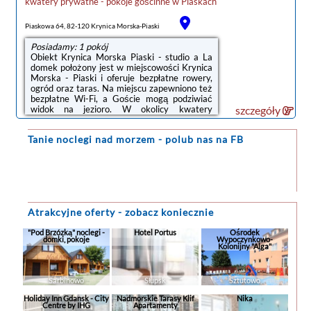
kwatery prywatne - pokoje gościnne
w
Piaskach
Piaskowa 64, 82-120 Krynica Morska-Piaski
Posiadamy: 1 pokój
Obiekt Krynica Morska Piaski - studio a La
domek położony jest w miejscowości Krynica
Morska - Piaski i oferuje bezpłatne rowery,
ogród oraz taras. Na miejscu zapewniono też
bezpłatne Wi-Fi, a Goście mogą podziwiać
widok na jezioro. W okolicy kwatery
szczegóły
prywatnej panują doskonałe warunki do
uprawiania wędkarstwa i jazdy na rowerze,
Tanie noclegi
nad morzem - polub nas na FB
dostępny jest także bezpłatny prywatny
parking.W kwaterze prywatnej zapewniono
kuchnię z lodówką, mikrofalówką i czajnikiem.
Goście mają do dyspozycji telewizor z płaskim
ekranem z dostępem do kanałów
kablowych.Odległość ważnych miejsc od ...
Atrakcyjne oferty - zobacz koniecznie
"Pod Brzózką" noclegi -
Hotel Portus
Ośrodek
domki, pokoje
Wypoczynkowo-
Kolonijny "Alga"
Sarbinowo
Słupsk
Sztutowo
Holiday Inn Gdansk - City
Nadmorskie Tarasy Klif
Nika
Centre by IHG
Apartamenty