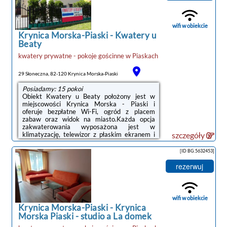
wifi w obiekcie
Krynica Morska-Piaski
-
Kwatery u
Beaty
kwatery prywatne - pokoje gościnne
w
Piaskach
noclegi Krynica
Morska-Piaski
29 Słoneczna, 82-120 Krynica Morska-Piaski
Posiadamy: 15 pokoi
Obiekt Kwatery u Beaty położony jest w
miejscowości Krynica Morska - Piaski i
oferuje bezpłatne Wi-Fi, ogród z placem
zabaw oraz widok na miasto.Każda opcja
zakwaterowania wyposażona jest w
klimatyzację, telewizor z płaskim ekranem i
szczegóły
lodówkę. Do dyspozycji Gości jest też
prywatna łazienka z prysznicem.Odległość
[ID BG.5632453]
ważnych miejsc od obiektu: Muzeum Stutthof
– 31 km. Lotnisko Lotnisko Gdańsk-
rezerwuj
Rębiechowo znajduje się 101 km od
obiektu.Doba hotelowa od godziny 15:00 do
10:00.W obiekcie obowiązuje zakaz
organizowania wieczorów panieńskich,
wifi w obiekcie
kawalerskich itp.Prosimy o wcześniejsze ...
Krynica Morska-Piaski
-
Krynica
Morska Piaski - studio a La domek