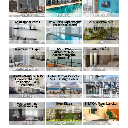
Gdańsk
Kołobrzeg
Kołobrzeg
Apartament Prima
Live & Travel Apartments
VIU Garden & Sun
- Waterlane Island
Reda
Gdańsk
Sopot
Apartament Capri
IRS ROYAL
Arte Gdańsk
APARTMENTS
Apartamenty IRS
Brabank
Międzyzdroje
Gdańsk
Gdańsk
GRANO APARTMENTS
Hotel Haffner Resort &
Henryk
Gdańsk Old Town
Spa - Destigo Hotels
Residence SPA &
Wellness
Gdańsk
Sopot
Świnoujście
Apartament na
Hotel Rigga
H&T Old Town Szeroka
Warszawskiej
36
Gdynia
Władysławowo
Gdańsk