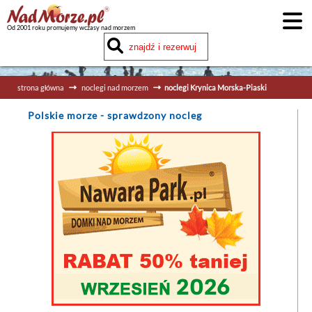
Od 2001 roku promujemy wczasy nad morzem
strona główna
noclegi nad morzem
noclegi Krynica Morska-Piaski
Polskie morze
- sprawdzony nocleg