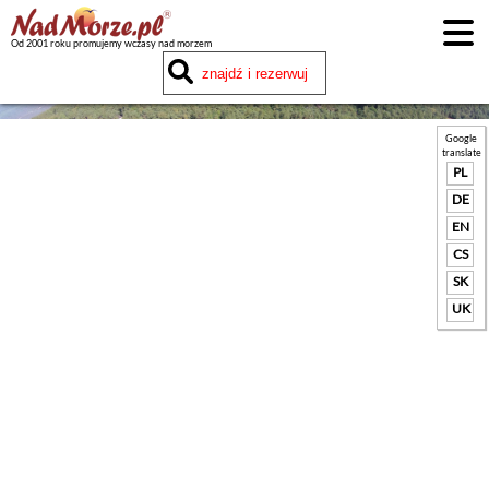
Od 2001 roku promujemy wczasy nad morzem
Google
translate
PL
DE
EN
CS
SK
UK