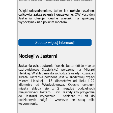
Dzięki udogodnieniom, takim jak
pokoje rodzinne
,
całkowity zakaz palenia
i
ogrzewanie
, OW Posejdon
Jastarnia oferuje idealne warunki na spokojny
wypoczynek nad polskim morzem.
Zobacz więcej informacji
Noclegi w Jastarni
Jastarnia opis:
Jastarnia (kaszb. Jastarniô) to miasto
uzdrowiskowe (kąpielisko) położone na Mierzei
Helskiej. W skład miasta wchodzą 2 osady: Kuźnica i
Jurata. Jastarnia położona jest w środkowej części
Mierzei Helskiej - 13 kilometrów od Helu i 22
kilometry od Władysławowa. Obecne centrum
miasta składa się z 2 niegdyś oddzielnych
miejscowości: Jastarni i Boru. Każdy kto przyjedzie
do Jastarni wypocznie i nabierze tu sił do
codziennych zajęć i wywiezie ze sobą miłe
wspomnienia.