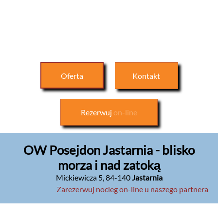
Oferta
Kontakt
Rezerwuj
on-line
OW Posejdon Jastarnia - blisko
morza i nad zatoką
Mickiewicza 5
,
84-140
Jastarnia
Zarezerwuj nocleg on-line u naszego partnera