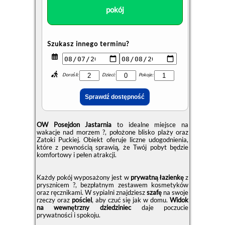
pokój
Szukasz innego terminu?
Dorośli:
Dzieci:
Pokoje:
OW Posejdon Jastarnia
to idealne miejsce na
wakacje nad morzem ?, położone blisko plaży oraz
Zatoki Puckiej. Obiekt oferuje liczne udogodnienia,
które z pewnością sprawią, że Twój pobyt będzie
komfortowy i pełen atrakcji.
Każdy pokój wyposażony jest w
prywatną łazienkę
z
prysznicem ?, bezpłatnym zestawem kosmetyków
oraz ręcznikami. W sypialni znajdziesz
szafę
na swoje
rzeczy oraz
pościel
, aby czuć się jak w domu.
Widok
na wewnętrzny dziedziniec
daje poczucie
prywatności i spokoju.