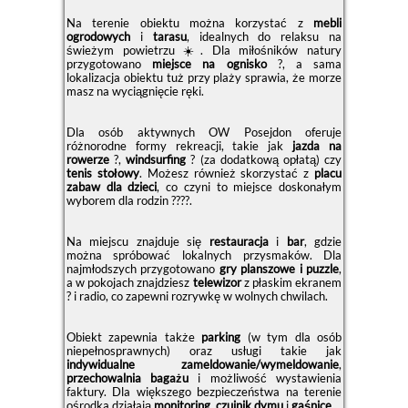
Na terenie obiektu można korzystać z
mebli
ogrodowych
i
tarasu
, idealnych do relaksu na
świeżym powietrzu ☀️. Dla miłośników natury
przygotowano
miejsce na ognisko
?, a sama
lokalizacja obiektu tuż przy plaży sprawia, że morze
masz na wyciągnięcie ręki.
Dla osób aktywnych OW Posejdon oferuje
różnorodne formy rekreacji, takie jak
jazda na
rowerze
?,
windsurfing
? (za dodatkową opłatą) czy
tenis stołowy
. Możesz również skorzystać z
placu
zabaw dla dzieci
, co czyni to miejsce doskonałym
wyborem dla rodzin ?‍?‍?‍?.
Na miejscu znajduje się
restauracja
i
bar
, gdzie
można spróbować lokalnych przysmaków. Dla
najmłodszych przygotowano
gry planszowe i puzzle
,
a w pokojach znajdziesz
telewizor
z płaskim ekranem
? i radio, co zapewni rozrywkę w wolnych chwilach.
Obiekt zapewnia także
parking
(w tym dla osób
niepełnosprawnych) oraz usługi takie jak
indywidualne zameldowanie/wymeldowanie
,
przechowalnia bagażu
i możliwość wystawienia
faktury. Dla większego bezpieczeństwa na terenie
ośrodka działają
monitoring
,
czujnik dymu
i
gaśnice
.