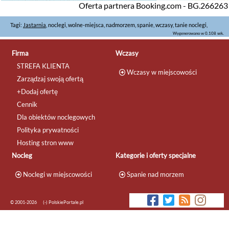
Oferta partnera Booking.com - BG.266263
Tagi:
Jastarnia
, noclegi, wolne-miejsca, nadmorzem, spanie, wczasy, tanie noclegi,
Wygenerowano w 0.108 sek.
Firma
Wczasy
STREFA KLIENTA
Wczasy w miejscowości
Zarządzaj swoją ofertą
+Dodaj ofertę
Cennik
Dla obiektów noclegowych
Polityka prywatności
Hosting stron www
Nocleg
Kategorie i oferty specjalne
Noclegi w miejscowości
Spanie nad morzem
© 2001-2026
(-) PolskiePortale.pl