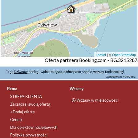
Leaflet
| ©
OpenStreetMap
Oferta partnera Booking.com - BG.3215287
Tagi:
Dziwnów
, noclegi, wolne-miejsca, nadmorzem, spanie, wczasy, tanie noclegi,
Wygenerowano w 0.08 sek.
Firma
Wczasy
STREFA KLIENTA
Wczasy w miejscowości
Zarządzaj swoją ofertą
+Dodaj ofertę
Cennik
Dla obiektów noclegowych
Polityka prywatności