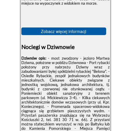
miejsce na wypoczynek z widokiem na morze.
Zobacz więcej informacji
Noclegi w Dziwnowie
Dziwnów opis:
- most zwodzony - jezioro Martwa
Dziwna, położone w pobliżu Dziwnowa - Port rybacki
położony przy nabrzeżu Dziwny wraz z
zabudowaniami byłej spółdzielni rybackiej "Belona". -
Osiedle Rybackie, zespół jednakowych budynków
mieszkalnych. Ciekawe obiekty związane z
jednostką wojskową, jednakowa architektura, tj.
budynki z czerwonej nie otynkowanej cegły. -
Poniemiecki obiekt sanatoryjny z terenem
parkowym (ul. Mickiewicza 3-4). - Kilka ciekawych
architektonicznie domów wczasowych (przy ul. Kpr.
Koniecznego). - Promenada spacerowo-widokowa
ciągnąca się grzbietem piaszczystych wydm. -
Przystań pasażerska znajdująca się na Wybrzeżu
Kościuszki 2, tel. 381 30 71 w. 66). Z przystani
można stateczkiem wyruszyć w rejs po Bałtyku lub
do Kamienia Pomorskiego - Miejsca Pamięci