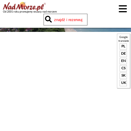
Od 2001 roku promujemy wczasy nad morzem
Google
translate
PL
DE
EN
CS
SK
UK