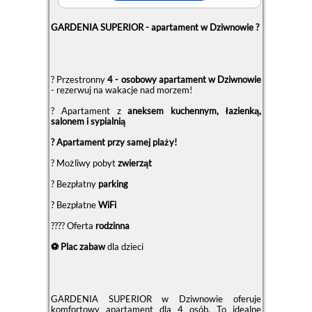
GARDENIA SUPERIOR - apartament w Dziwnowie ?
? Przestronny
4 - osobowy apartament w Dziwnowie
- rezerwuj na wakacje nad morzem!
? Apartament z
aneksem kuchennym, łazienką,
salonem i sypialnią
? Apartament przy samej plaży!
? Możliwy pobyt
zwierząt
?️ Bezpłatny
parking
? Bezpłatne
WiFi
?‍?‍?‍? Oferta
rodzinna
⚽ Plac zabaw
dla dzieci
GARDENIA SUPERIOR w Dziwnowie oferuje
komfortowy apartament dla 4 osób. To idealne