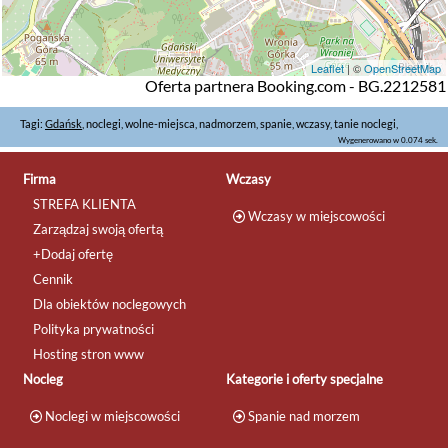
Leaflet
| ©
OpenStreetMap
Oferta partnera Booking.com - BG.2212581
Tagi:
Gdańsk
, noclegi, wolne-miejsca, nadmorzem, spanie, wczasy, tanie noclegi,
Wygenerowano w 0.074 sek.
Firma
Wczasy
STREFA KLIENTA
Wczasy w miejscowości
Zarządzaj swoją ofertą
+Dodaj ofertę
Cennik
Dla obiektów noclegowych
Polityka prywatności
Hosting stron www
Nocleg
Kategorie i oferty specjalne
Noclegi w miejscowości
Spanie nad morzem