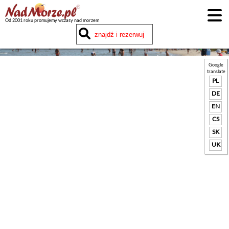
Od 2001 roku promujemy wczasy nad morzem
Google
translate
PL
DE
EN
CS
SK
UK