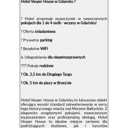
Hotel Vesper House w Gdańsku ?
? Hotel proponuje wypoczynek w nowoczesnych
pokojach dla 1 do 4 osób - wczasy w Gdańsku!
? Oferta
śniadaniowa
?️ Prywatny
parking
? Bezpłatne
WiFi
♿ Udogodnienia
dla niepełnosprawnych
?‍?‍?‍? Pokoje
rodzinne
? Ok. 2,5 km do Długiego Targu
? Ok. 5 km do plaży w Brzeźnie
Hotel Vesper House w Gdańsku to luksusowy obiekt
oferujący wysoki standard zakwaterowania w sercu
tego historycznego miasta nad Morzem Bałtyckim. Z
elegancko urządzonymi pokojami, nowoczesnym
wyposażeniem oraz profesjonalną obsługą, Hotel
Vesper House to idealne miejsce zarówno dla
podróżujących służbowo, jak i turystów