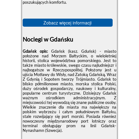
poszukujących komfortu.
Zobacz więcej informacji
Noclegi w Gdańsku
Gdańsk opis:
Gdańsk (kasz. Gduńsk) - miasto
położone nad Morzem Bałtyckim, o wieloletniej
historii, stolica województwa pomorskiego. Jest to
także miasto królewskie, swego czasu najludniejszr i
najbogatsze w Rzeczypospolitej. Położony jest u
ujścia Motławy do Wisły, nad Zatoką Gdańską. Wraz
Z Gdynią i Sopotem tworzy Trójmiasto. Gdańsk to
blisko półmilionowe miasto, morska stolica Polski,
duży ośrodek gospodarczy, naukowy i kulturalny,
popularne centrum turystyczne. Dzisiejszy Gdańsk
ważnym ośrodkiem administracyjnym. Z
miejscowości tej wywodzą się znane publiczne osoby.
Wielkie znaczenie dla miasta ma największy na
polskim wybrzeżu i całym południowym Bałtyku,
stale rozwijający się port morski. Posiada również
nowoczesny międzynarodowy port lotniczy oraz
terminal obsługująy prom na linii Gdańsk-
Nynashamn (Szwecja).